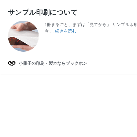
サンプル印刷について
1冊まるごと、まずは「見てから」 サンプル印
サ
今 …
続きを読む
ン
プ
ル
印
刷
小冊子の印刷・製本ならブックホン
に
つ
い
て