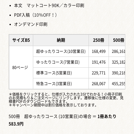
本文 マットコート90K／カラー印刷
PDF入稿
（10％OFF！）
オンデマンド印刷
サイズB5
納期
250冊
500冊
超ゆったりコース(10営業日)
168,499
286,161
ゆったりコース(7営業日)
191,476
325,182
80ページ
標準コース(5営業日)
229,771
390,218
特急コース(3営業日)
268,067
455,255
＊価格をクリックすると、仕様が入力された3分でわかる！
小冊子印刷
のお見積もり＆ご注文ページ
にリンクします。遷移後に仕様の変更、見
積書PDFのダウンロードもできます。
＊キャンペーン期間中は割引価格を表示しております。
500冊 超ゆったりコース (10営業日)の場合 ＝
1冊あたり
583.9円