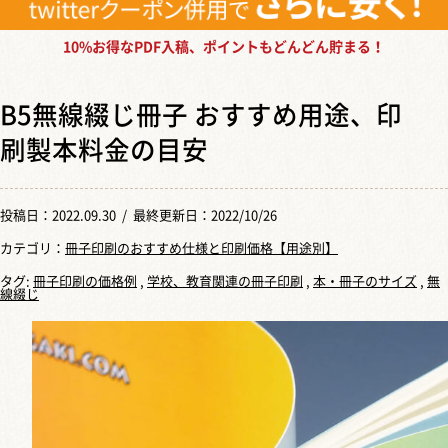
10%お得なPDF入稿、ポイントもどんどん貯まる！
B5無線綴じ冊子 おすすめ用途、印
刷製本料金の目安
投稿日：
2022.09.30
/ 最終更新日：2022/10/26
カテゴリ：
冊子印刷のおすすめ仕様と印刷価格【用途別】
タグ:
冊子印刷の価格例
,
学校、教育関連の冊子印刷
,
本・冊子のサイズ
,
無
線綴じ