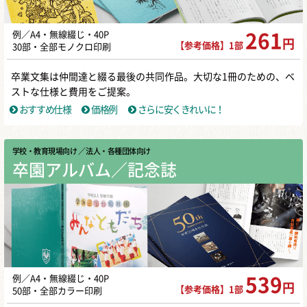
例／A4・無線綴じ・40P
261
円
【参考価格】1部
30部・全部モノクロ印刷
卒業文集は仲間達と綴る最後の共同作品。大切な1冊のための、ベ
ストな仕様と費用をご提案。
おすすめ仕様
価格例
さらに安くきれいに！
学校・教育現場向け
／ 法人・各種団体向け
卒園アルバム／記念誌
例／A4・無線綴じ・40P
539
円
【参考価格】1部
50部・全部カラー印刷