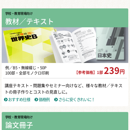
学校・教育現場向け
教材／テキスト
例／B5・無線綴じ・50P
239
円
【参考価格】1部
100部・全部モノクロ印刷
講座テキスト・問題集やセミナー向けなど、様々な教材／テキス
トの冊子作りとコストの見直しに。
おすすめ仕様
価格例
さらに安くきれいに！
学校・教育現場向け
論文冊子