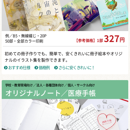
例／B5・無線綴じ・20P
327
円
【参考価格】1部
50部・全部カラー印刷
初めての冊子作りでも、簡単で、安くきれいに冊子絵本やオリジ
ナルのイラスト集を製作できます。
おすすめ仕様
価格例
さらに安くきれいに！
学校・教育現場向け
／ 法人・各種団体向け
／ 個人・サークル向け
オリジナルノート／医療手帳