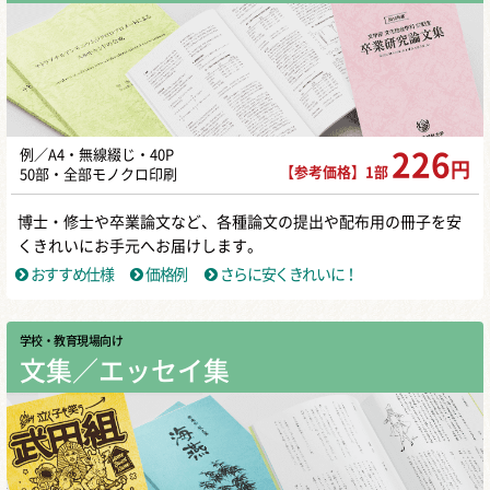
例／A4・無線綴じ・40P
226
円
【参考価格】1部
50部・全部モノクロ印刷
博士・修士や卒業論文など、各種論文の提出や配布用の冊子を安
くきれいにお手元へお届けします。
おすすめ仕様
価格例
さらに安くきれいに！
学校・教育現場向け
文集／エッセイ集