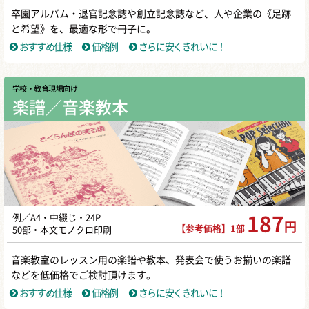
卒園アルバム・退官記念誌や創立記念誌など、人や企業の《足跡
と希望》を、最適な形で冊子に。
おすすめ仕様
価格例
さらに安くきれいに！
学校・教育現場向け
楽譜／音楽教本
例／A4・中綴じ・24P
187
円
【参考価格】1部
50部・本文モノクロ印刷
音楽教室のレッスン用の楽譜や教本、発表会で使うお揃いの楽譜
などを低価格でご検討頂けます。
おすすめ仕様
価格例
さらに安くきれいに！