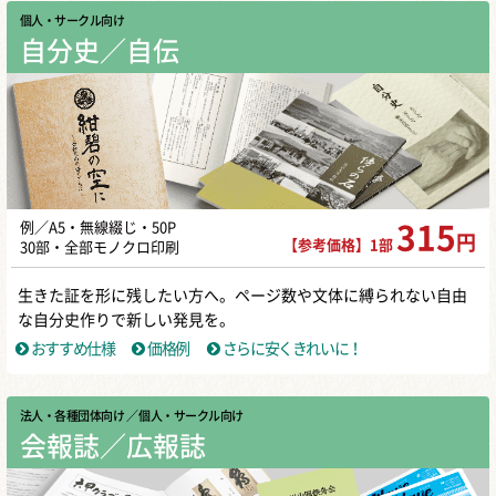
個人・サークル向け
自分史／自伝
例／A5・無線綴じ・50P
315
円
【参考価格】1部
30部・全部モノクロ印刷
生きた証を形に残したい方へ。ページ数や文体に縛られない自由
な自分史作りで新しい発見を。
おすすめ仕様
価格例
さらに安くきれいに！
法人・各種団体向け
／ 個人・サークル向け
会報誌／広報誌