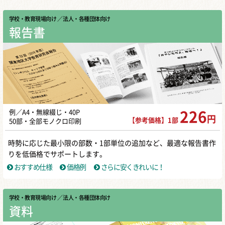
学校・教育現場向け
／ 法人・各種団体向け
報告書
例／A4・無線綴じ・40P
226
円
【参考価格】1部
50部・全部モノクロ印刷
時勢に応じた最小限の部数・1部単位の追加など、最適な報告書作
りを低価格でサポートします。
おすすめ仕様
価格例
さらに安くきれいに！
学校・教育現場向け
／ 法人・各種団体向け
資料