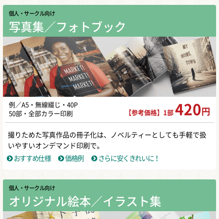
個人・サークル向け
写真集／フォトブック
例／A5・無線綴じ・40P
420
円
【参考価格】1部
50部・全部カラー印刷
撮りためた写真作品の冊子化は、ノベルティーとしても手軽で扱
いやすいオンデマンド印刷で。
おすすめ仕様
価格例
さらに安くきれいに！
個人・サークル向け
オリジナル絵本／イラスト集