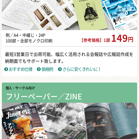
例／A4・中綴じ・24P
149
円
【参考価格】1部
100部・全部モノクロ印刷
最短3営業日で出荷可能、幅広く活用される会報誌や広報誌作成を
納期面でもサポート致します。
おすすめ仕様
価格例
さらに安くきれいに！
個人・サークル向け
フリーペーパー／ZINE