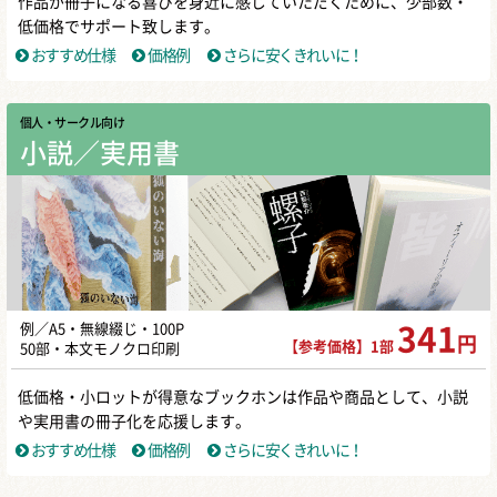
作品が冊子になる喜びを身近に感じていただくために、少部数・
低価格でサポート致します。
おすすめ仕様
価格例
さらに安くきれいに！
個人・サークル向け
小説／実用書
例／A5・無線綴じ・100P
341
円
【参考価格】1部
50部・本文モノクロ印刷
低価格・小ロットが得意なブックホンは作品や商品として、小説
や実用書の冊子化を応援します。
おすすめ仕様
価格例
さらに安くきれいに！