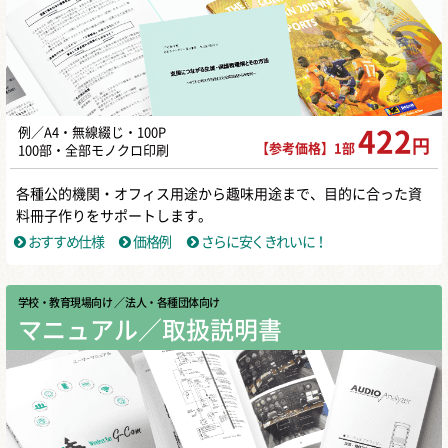
例／A4・無線綴じ・100P
422
円
【参考価格】1部
100部・全部モノクロ印刷
各種公的機関・オフィス用途から趣味用途まで、目的に合った資
料冊子作りをサポートします。
おすすめ仕様
価格例
さらに安くきれいに！
学校・教育現場向け
／ 法人・各種団体向け
マニュアル／取扱説明書