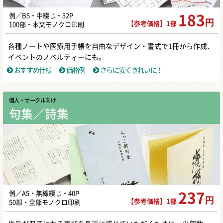
例／B5・中綴じ・32P
183
円
【参考価格】1部
100部・本文モノクロ印刷
各種ノートや医療用手帳を自由なデザイン・書式で1冊から作成、
イベントのノベルティーにも。
おすすめ仕様
価格例
さらに安くきれいに！
個人・サークル向け
句集／詩集
例／A5・無線綴じ・40P
237
円
【参考価格】1部
50部・全部モノクロ印刷