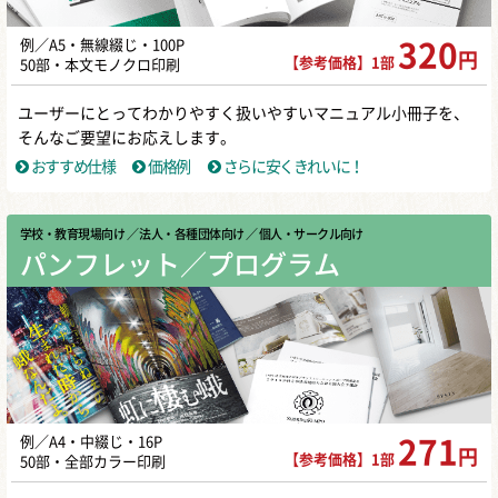
例／A5・無線綴じ・100P
320
円
【参考価格】1部
50部・本文モノクロ印刷
ユーザーにとってわかりやすく扱いやすいマニュアル小冊子を、
そんなご要望にお応えします。
おすすめ仕様
価格例
さらに安くきれいに！
学校・教育現場向け
／ 法人・各種団体向け
／ 個人・サークル向け
パンフレット／プログラム
例／A4・中綴じ・16P
271
円
【参考価格】1部
50部・全部カラー印刷