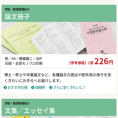
学校・教育現場向け
論文冊子
例／A4・無線綴じ・40P
226
円
【参考価格】1部
50部・全部モノクロ印刷
博士・修士や卒業論文など、各種論文の提出や配布用の冊子を安
くきれいにお手元へお届けします。
おすすめ仕様
価格例
さらに安くきれいに！
学校・教育現場向け
文集／エッセイ集