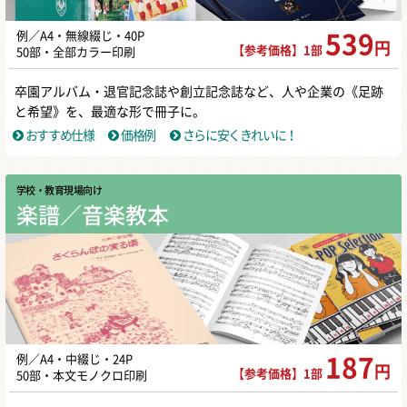
例／A4・無線綴じ・40P
539
円
【参考価格】1部
50部・全部カラー印刷
卒園アルバム・退官記念誌や創立記念誌など、人や企業の《足跡
と希望》を、最適な形で冊子に。
おすすめ仕様
価格例
さらに安くきれいに！
学校・教育現場向け
楽譜／音楽教本
例／A4・中綴じ・24P
187
円
【参考価格】1部
50部・本文モノクロ印刷