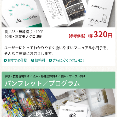
例／A5・無線綴じ・100P
320
円
【参考価格】1部
50部・本文モノクロ印刷
ユーザーにとってわかりやすく扱いやすいマニュアル小冊子を、
そんなご要望にお応えします。
おすすめ仕様
価格例
さらに安くきれいに！
学校・教育現場向け
／ 法人・各種団体向け
／ 個人・サークル向け
パンフレット／プログラム