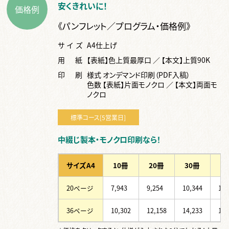
安くきれいに！
価格例
《パンフレット／プログラム・価格例》
サイズ
A4仕上げ
用紙
【表紙】色上質最厚口 ／ 【本文】上質90K
印刷
様式 オンデマンド印刷（PDF入稿）
色数 【表紙】片面モノクロ ／ 【本文】両面モ
ノクロ
標準コース
[5営業日]
中綴じ製本・モノクロ印刷なら！
サイズA4
10冊
20冊
30冊
5
20ページ
7,943
9,254
10,344
12,
36ページ
10,302
12,158
14,233
18,