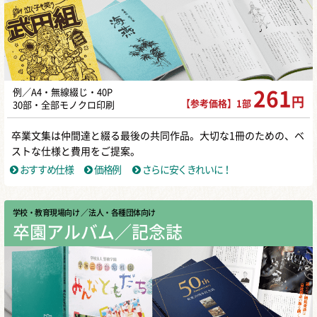
例／A4・無線綴じ・40P
261
円
【参考価格】1部
30部・全部モノクロ印刷
卒業文集は仲間達と綴る最後の共同作品。大切な1冊のための、ベ
ストな仕様と費用をご提案。
おすすめ仕様
価格例
さらに安くきれいに！
学校・教育現場向け
／ 法人・各種団体向け
卒園アルバム／記念誌