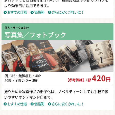
少ロットでも低価格な冊子印刷で、新商品限定や季節カタログを
より効果的に活用できます。
おすすめ仕様
価格例
さらに安くきれいに！
個人・サークル向け
写真集／フォトブック
例／A5・無線綴じ・40P
420
円
【参考価格】1部
50部・全部カラー印刷
撮りためた写真作品の冊子化は、ノベルティーとしても手軽で扱
いやすいオンデマンド印刷で。
おすすめ仕様
価格例
さらに安くきれいに！