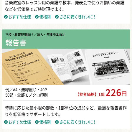
音楽教室のレッスン用の楽譜や教本、発表会で使うお揃いの楽譜
などを低価格でご検討頂けます。
おすすめ仕様
価格例
さらに安くきれいに！
学校・教育現場向け
／ 法人・各種団体向け
報告書
例／A4・無線綴じ・40P
226
円
【参考価格】1部
50部・全部モノクロ印刷
時勢に応じた最小限の部数・1部単位の追加など、最適な報告書作
りを低価格でサポートします。
おすすめ仕様
価格例
さらに安くきれいに！