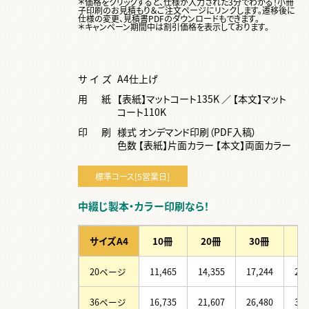
＊価格をクリックすると、仕様が入力された3分でわかる！
小冊
子印刷のお見積もり＆ご注文ページ
にリンクします。遷移後に
仕様の変更、見積書PDFのダウンロードもできます。
＊キャンペーン期間中は割引価格を表示しております。
サイズ
A4仕上げ
用紙
【表紙】マットコート135K ／ 【本文】マット
コート110K
印刷
様式 オンデマンド印刷（PDF入稿）
色数 【表紙】片面カラー 【本文】両面カラー
標準コース
[5営業日]
中綴じ製本・カラー印刷なら！
サイズA4
10冊
20冊
30冊
5
20ページ
11,465
14,355
17,244
23,
36ページ
16,735
21,607
26,480
36,