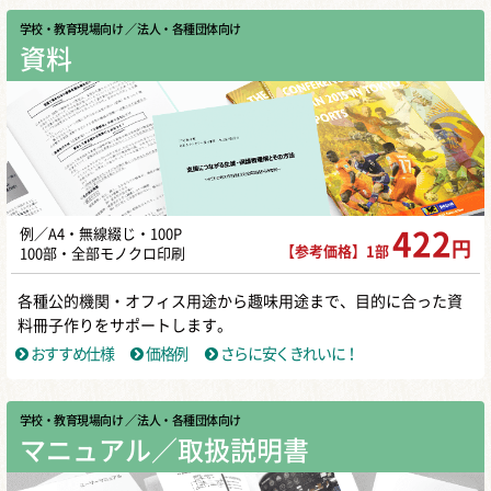
学校・教育現場向け
／ 法人・各種団体向け
資料
例／A4・無線綴じ・100P
422
円
【参考価格】1部
100部・全部モノクロ印刷
各種公的機関・オフィス用途から趣味用途まで、目的に合った資
料冊子作りをサポートします。
おすすめ仕様
価格例
さらに安くきれいに！
学校・教育現場向け
／ 法人・各種団体向け
マニュアル／取扱説明書