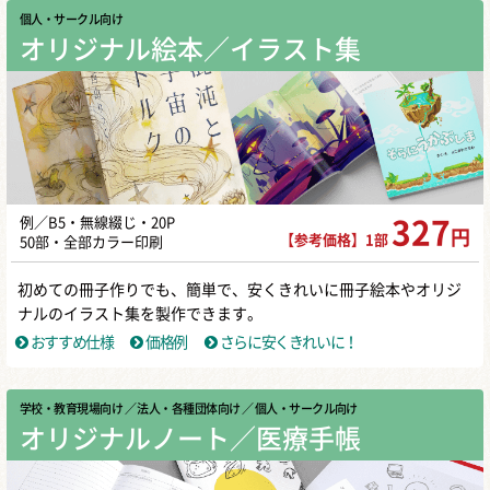
個人・サークル向け
オリジナル絵本／イラスト集
例／B5・無線綴じ・20P
327
円
【参考価格】1部
50部・全部カラー印刷
初めての冊子作りでも、簡単で、安くきれいに冊子絵本やオリジ
ナルのイラスト集を製作できます。
おすすめ仕様
価格例
さらに安くきれいに！
学校・教育現場向け
／ 法人・各種団体向け
／ 個人・サークル向け
オリジナルノート／医療手帳