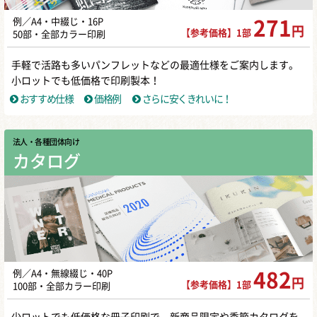
例／A4・中綴じ・16P
271
円
【参考価格】1部
50部・全部カラー印刷
手軽で活路も多いパンフレットなどの最適仕様をご案内します。
小ロットでも低価格で印刷製本！
おすすめ仕様
価格例
さらに安くきれいに！
法人・各種団体向け
カタログ
例／A4・無線綴じ・40P
482
円
【参考価格】1部
100部・全部カラー印刷