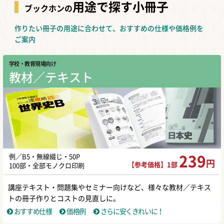
用途で探す小冊子
ブックホンの
作りたい冊子の用途に合わせて、おすすめの仕様や価格例を
ご案内
学校・教育現場向け
教材／テキスト
例／B5・無線綴じ・50P
239
円
【参考価格】1部
100部・全部モノクロ印刷
講座テキスト・問題集やセミナー向けなど、様々な教材／テキス
トの冊子作りとコストの見直しに。
おすすめ仕様
価格例
さらに安くきれいに！