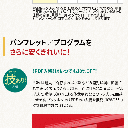
＊価格をクリックすると、仕様が入力された3分でわかる！
小冊
子印刷のお見積もり＆ご注文ページ
にリンクします。遷移後に
仕様の変更、見積書PDFのダウンロードもできます。
＊キャンペーン期間中は割引価格を表示しております。
パンフレット／プログラムを
さらに安くきれいに！
【PDF入稿】はいつでも10%OFF！
PDFは『適切に保存すれば、OSなどの閲覧環境に影響さ
入稿
れず正しく表示できること』を目的に作られた文書ファイル
形式で、環境の違いによる体裁崩れなどのトラブルを回避
できます。ブックホンではPDFでの入稿を推奨、10%OFFの
特別価格で対応致します。