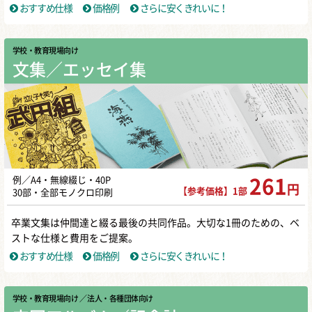
おすすめ仕様
価格例
さらに安くきれいに！
学校・教育現場向け
文集／エッセイ集
例／A4・無線綴じ・40P
261
円
【参考価格】1部
30部・全部モノクロ印刷
卒業文集は仲間達と綴る最後の共同作品。大切な1冊のための、ベ
ストな仕様と費用をご提案。
おすすめ仕様
価格例
さらに安くきれいに！
学校・教育現場向け
／ 法人・各種団体向け