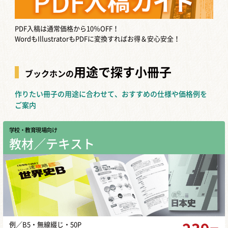
PDF入稿は通常価格から10％OFF！
WordもIllustratorもPDFに変換すればお得＆安心安全！
用途で探す小冊子
ブックホンの
作りたい冊子の用途に合わせて、おすすめの仕様や価格例を
ご案内
学校・教育現場向け
教材／テキスト
例／B5・無線綴じ・50P