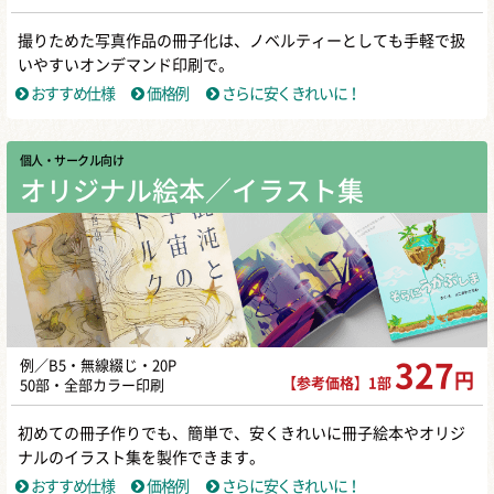
撮りためた写真作品の冊子化は、ノベルティーとしても手軽で扱
いやすいオンデマンド印刷で。
おすすめ仕様
価格例
さらに安くきれいに！
個人・サークル向け
オリジナル絵本／イラスト集
例／B5・無線綴じ・20P
327
円
【参考価格】1部
50部・全部カラー印刷
初めての冊子作りでも、簡単で、安くきれいに冊子絵本やオリジ
ナルのイラスト集を製作できます。
おすすめ仕様
価格例
さらに安くきれいに！