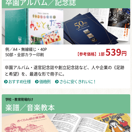
卒園アルバム／記念誌
例／A4・無線綴じ・40P
539
円
【参考価格】1部
50部・全部カラー印刷
卒園アルバム・退官記念誌や創立記念誌など、人や企業の《足跡
と希望》を、最適な形で冊子に。
おすすめ仕様
価格例
さらに安くきれいに！
学校・教育現場向け
楽譜／音楽教本