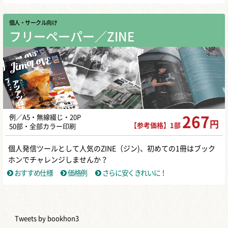
個人・サークル向け
フリーペーパー／ZINE
例／A5・無線綴じ・20P
267
円
【参考価格】1部
50部・全部カラー印刷
個人発信ツールとして人気のZINE（ジン)、初めての1冊はブック
ホンでチャレンジしませんか？
おすすめ仕様
価格例
さらに安くきれいに！
Tweets by bookhon3