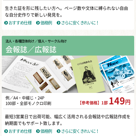
生きた証を形に残したい方へ。ページ数や文体に縛られない自由
な自分史作りで新しい発見を。
おすすめ仕様
価格例
さらに安くきれいに！
法人・各種団体向け
／ 個人・サークル向け
会報誌／広報誌
例／A4・中綴じ・24P
149
円
【参考価格】1部
100部・全部モノクロ印刷
最短3営業日で出荷可能、幅広く活用される会報誌や広報誌作成を
納期面でもサポート致します。
おすすめ仕様
価格例
さらに安くきれいに！