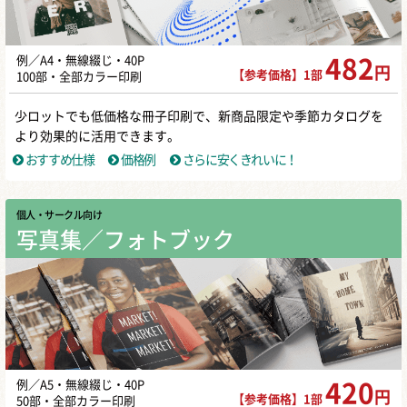
例／A4・無線綴じ・40P
482
円
【参考価格】1部
100部・全部カラー印刷
少ロットでも低価格な冊子印刷で、新商品限定や季節カタログを
より効果的に活用できます。
おすすめ仕様
価格例
さらに安くきれいに！
個人・サークル向け
写真集／フォトブック
例／A5・無線綴じ・40P
420
円
【参考価格】1部
50部・全部カラー印刷