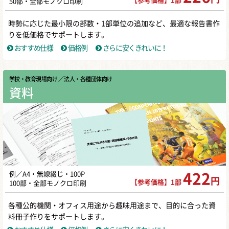
【参考価格】1部
50部・全部モノクロ印刷
時勢に応じた最小限の部数・1部単位の追加など、最適な報告書作
りを低価格でサポートします。
おすすめ仕様
価格例
さらに安くきれいに！
学校・教育現場向け
／ 法人・各種団体向け
資料
例／A4・無線綴じ・100P
422
円
【参考価格】1部
100部・全部モノクロ印刷
各種公的機関・オフィス用途から趣味用途まで、目的に合った資
料冊子作りをサポートします。