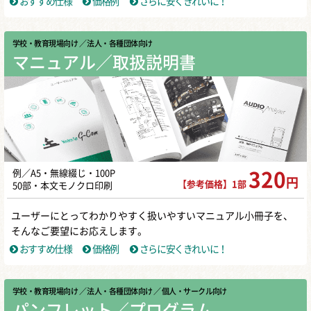
おすすめ仕様
価格例
さらに安くきれいに！
学校・教育現場向け
／ 法人・各種団体向け
マニュアル／取扱説明書
例／A5・無線綴じ・100P
320
円
【参考価格】1部
50部・本文モノクロ印刷
ユーザーにとってわかりやすく扱いやすいマニュアル小冊子を、
そんなご要望にお応えします。
おすすめ仕様
価格例
さらに安くきれいに！
学校・教育現場向け
／ 法人・各種団体向け
／ 個人・サークル向け
パンフレット／プログラム