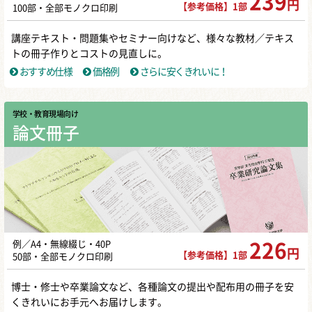
239
円
【参考価格】1部
100部・全部モノクロ印刷
講座テキスト・問題集やセミナー向けなど、様々な教材／テキス
トの冊子作りとコストの見直しに。
おすすめ仕様
価格例
さらに安くきれいに！
学校・教育現場向け
論文冊子
例／A4・無線綴じ・40P
226
円
【参考価格】1部
50部・全部モノクロ印刷
博士・修士や卒業論文など、各種論文の提出や配布用の冊子を安
くきれいにお手元へお届けします。