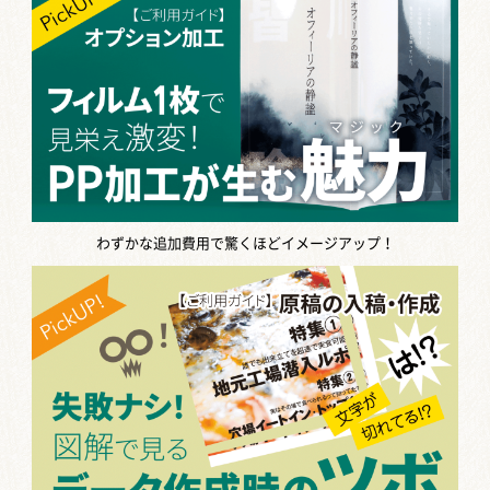
に変換したら、 「点線で作った罫線が
実線になっている」 「点線 […]
【Illustrator】配置した背景透...
Photoshopで作成した画像を
Illustratorに張り付けて作業をしたいと
いう場面、多いのではないでしょう
か。 […]
わずかな追加費用で驚くほどイメージアップ！
PDF変換で色が変わった場合の原因と
対処...
Illustratorで作成したデータをPDFに変
換したら、それまで作成していたデー
タと色味が変わってしまう、というこ
と […]
PDFが縮小されて印刷される原因と対
処方...