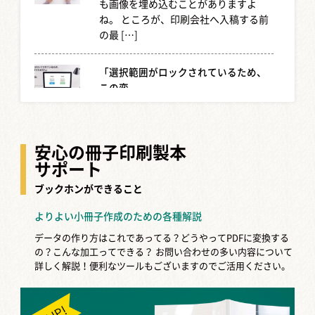
も画像を埋め込むことがありますよ
ね。 ところが、印刷会社へ入稿する前
の最 […]
「選択範囲がロックされているため、
この変...
WordやExcelを使って作業をしようと
した際、 「選択範囲がロックされてい
るため、この変更はできません」 とい
安心の冊子印刷製本
うエラ […]
サポート
ブックホンができること
【Word,Excel,PowerPoi...
よりよい小冊子作成のための各種解説
Word、Excel、PowerPointなど、マイ
クロソフトのOfficeシリーズを使って
データの作り方はこれであってる？どうやってPDFに変換する
作成したファイルを他の環境で […]
の？こんな加工ってできる？
お問い合わせの多い内容について
詳しく解説！便利なツールもございますのでご活用ください。
【WordやExcelのPDF変換】点線...
WordやExcelで作成したデータをPDF