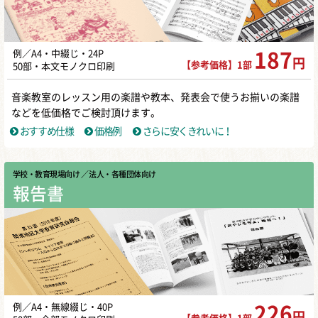
例／A4・中綴じ・24P
187
円
【参考価格】1部
50部・本文モノクロ印刷
音楽教室のレッスン用の楽譜や教本、発表会で使うお揃いの楽譜
などを低価格でご検討頂けます。
おすすめ仕様
価格例
さらに安くきれいに！
学校・教育現場向け
／ 法人・各種団体向け
報告書
例／A4・無線綴じ・40P
226
円