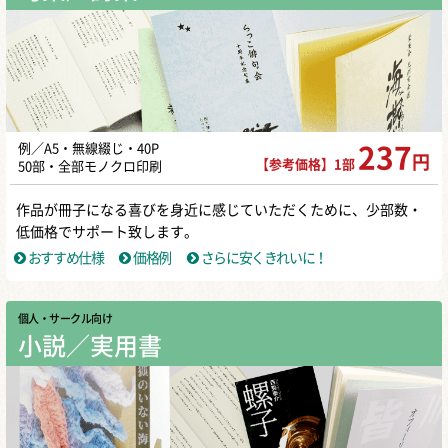
例／A5・無線綴じ・40P
237
円
【参考価格】1部
50部・全部モノクロ印刷
作品が冊子になる喜びを身近に感じていただくために、少部数・
低価格でサポート致します。
おすすめ仕様
価格例
さらに安くきれいに！
個人・サークル向け
小説／実用書