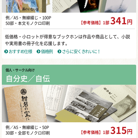
例／A5・無線綴じ・100P
341
円
【参考価格】1部
50部・本文モノクロ印刷
低価格・小ロットが得意なブックホンは作品や商品として、小説
や実用書の冊子化を応援します。
おすすめ仕様
価格例
さらに安くきれいに！
個人・サークル向け
自分史／自伝
例／A5・無線綴じ・50P
315
円
【参考価格】1部
30部・全部モノクロ印刷