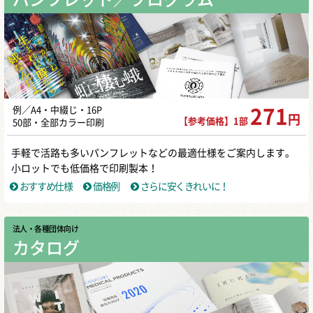
例／A4・中綴じ・16P
271
円
【参考価格】1部
50部・全部カラー印刷
手軽で活路も多いパンフレットなどの最適仕様をご案内します。
小ロットでも低価格で印刷製本！
おすすめ仕様
価格例
さらに安くきれいに！
法人・各種団体向け
カタログ