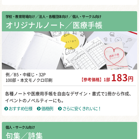
学校・教育現場向け
／ 法人・各種団体向け
／ 個人・サークル向け
オリジナルノート／医療手帳
例／B5・中綴じ・32P
183
円
【参考価格】1部
100部・本文モノクロ印刷
各種ノートや医療用手帳を自由なデザイン・書式で1冊から作成、
イベントのノベルティーにも。
おすすめ仕様
価格例
さらに安くきれいに！
個人・サークル向け
句集／詩集