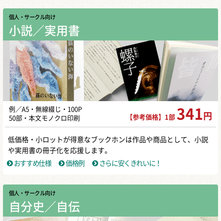
個人・サークル向け
小説／実用書
例／A5・無線綴じ・100P
341
円
【参考価格】1部
50部・本文モノクロ印刷
低価格・小ロットが得意なブックホンは作品や商品として、小説
や実用書の冊子化を応援します。
おすすめ仕様
価格例
さらに安くきれいに！
個人・サークル向け
自分史／自伝