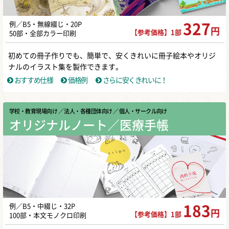
例／B5・無線綴じ・20P
327
円
【参考価格】1部
50部・全部カラー印刷
初めての冊子作りでも、簡単で、安くきれいに冊子絵本やオリジ
ナルのイラスト集を製作できます。
おすすめ仕様
価格例
さらに安くきれいに！
学校・教育現場向け
／ 法人・各種団体向け
／ 個人・サークル向け
オリジナルノート／医療手帳
例／B5・中綴じ・32P
183
円
【参考価格】1部
100部・本文モノクロ印刷