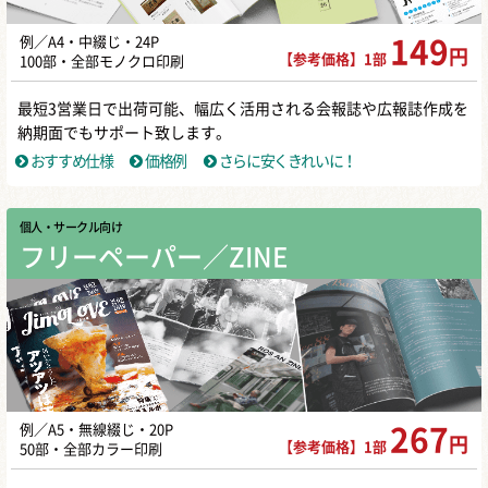
例／A4・中綴じ・24P
149
円
【参考価格】1部
100部・全部モノクロ印刷
最短3営業日で出荷可能、幅広く活用される会報誌や広報誌作成を
納期面でもサポート致します。
おすすめ仕様
価格例
さらに安くきれいに！
個人・サークル向け
フリーペーパー／ZINE
例／A5・無線綴じ・20P
267
円
【参考価格】1部
50部・全部カラー印刷