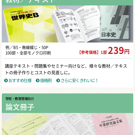
例／B5・無線綴じ・50P
239
円
【参考価格】1部
100部・全部モノクロ印刷
講座テキスト・問題集やセミナー向けなど、様々な教材／テキス
トの冊子作りとコストの見直しに。
おすすめ仕様
価格例
さらに安くきれいに！
学校・教育現場向け
論文冊子