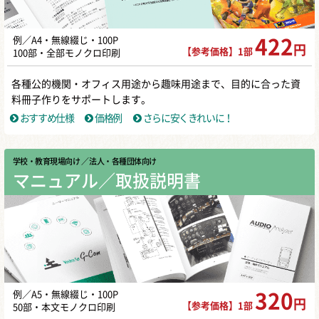
例／A4・無線綴じ・100P
422
円
【参考価格】1部
100部・全部モノクロ印刷
各種公的機関・オフィス用途から趣味用途まで、目的に合った資
料冊子作りをサポートします。
おすすめ仕様
価格例
さらに安くきれいに！
学校・教育現場向け
／ 法人・各種団体向け
マニュアル／取扱説明書
例／A5・無線綴じ・100P
320
円
【参考価格】1部
50部・本文モノクロ印刷