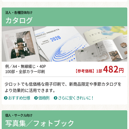
法人・各種団体向け
カタログ
例／A4・無線綴じ・40P
482
円
【参考価格】1部
100部・全部カラー印刷
少ロットでも低価格な冊子印刷で、新商品限定や季節カタログを
より効果的に活用できます。
おすすめ仕様
価格例
さらに安くきれいに！
個人・サークル向け
写真集／フォトブック