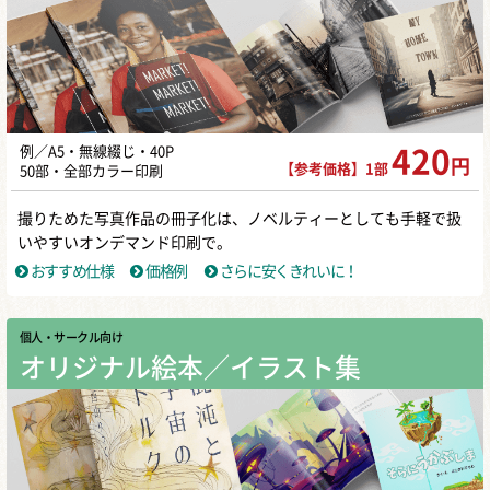
例／A5・無線綴じ・40P
420
円
【参考価格】1部
50部・全部カラー印刷
撮りためた写真作品の冊子化は、ノベルティーとしても手軽で扱
いやすいオンデマンド印刷で。
おすすめ仕様
価格例
さらに安くきれいに！
個人・サークル向け
オリジナル絵本／イラスト集