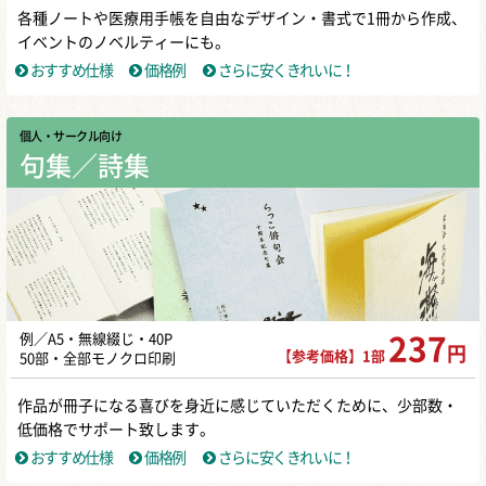
各種ノートや医療用手帳を自由なデザイン・書式で1冊から作成、
イベントのノベルティーにも。
おすすめ仕様
価格例
さらに安くきれいに！
個人・サークル向け
句集／詩集
例／A5・無線綴じ・40P
237
円
【参考価格】1部
50部・全部モノクロ印刷
作品が冊子になる喜びを身近に感じていただくために、少部数・
低価格でサポート致します。
おすすめ仕様
価格例
さらに安くきれいに！