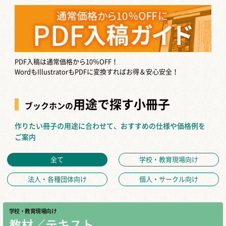
PDF入稿は通常価格から10％OFF！
WordもIllustratorもPDFに変換すればお得＆安心安全！
用途で探す小冊子
ブックホンの
作りたい冊子の用途に合わせて、おすすめの仕様や価格例を
ご案内
全て
学校・教育現場向け
法人・各種団体向け
個人・サークル向け
学校・教育現場向け
教材／テキスト