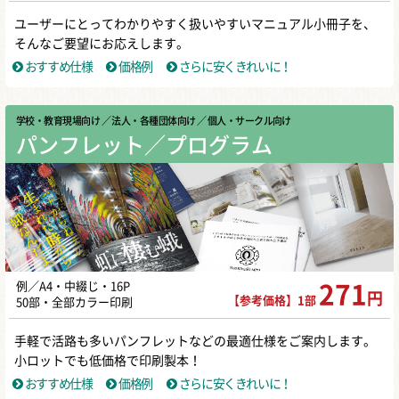
ユーザーにとってわかりやすく扱いやすいマニュアル小冊子を、
そんなご要望にお応えします。
おすすめ仕様
価格例
さらに安くきれいに！
学校・教育現場向け
／ 法人・各種団体向け
／ 個人・サークル向け
パンフレット／プログラム
例／A4・中綴じ・16P
271
円
【参考価格】1部
50部・全部カラー印刷
手軽で活路も多いパンフレットなどの最適仕様をご案内します。
小ロットでも低価格で印刷製本！
おすすめ仕様
価格例
さらに安くきれいに！