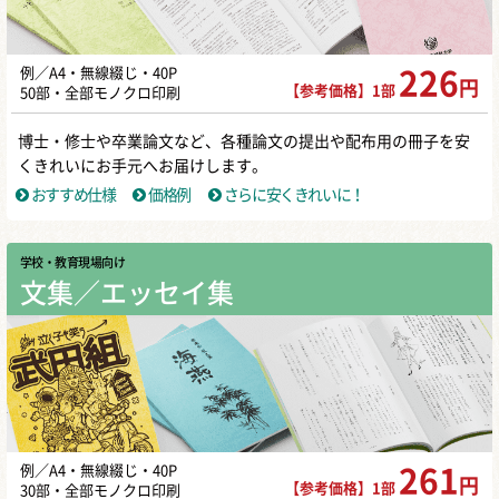
例／A4・無線綴じ・40P
226
円
【参考価格】1部
50部・全部モノクロ印刷
博士・修士や卒業論文など、各種論文の提出や配布用の冊子を安
くきれいにお手元へお届けします。
おすすめ仕様
価格例
さらに安くきれいに！
学校・教育現場向け
文集／エッセイ集
例／A4・無線綴じ・40P
261
円
【参考価格】1部
30部・全部モノクロ印刷