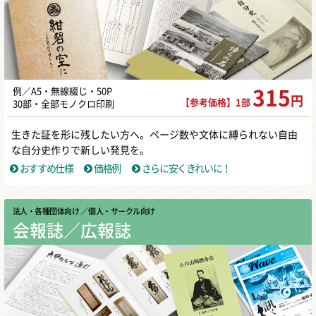
例／A5・無線綴じ・50P
315
円
【参考価格】1部
30部・全部モノクロ印刷
生きた証を形に残したい方へ。ページ数や文体に縛られない自由
な自分史作りで新しい発見を。
おすすめ仕様
価格例
さらに安くきれいに！
法人・各種団体向け
／ 個人・サークル向け
会報誌／広報誌