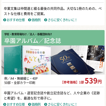
卒業文集は仲間達と綴る最後の共同作品。大切な1冊のための、ベ
ストな仕様と費用をご提案。
おすすめ仕様
価格例
さらに安くきれいに！
学校・教育現場向け
／ 法人・各種団体向け
卒園アルバム／記念誌
例／A4・無線綴じ・40P
539
円
【参考価格】1部
50部・全部カラー印刷
卒園アルバム・退官記念誌や創立記念誌など、人や企業の《足跡
と希望》を、最適な形で冊子に。
おすすめ仕様
価格例
さらに安くきれいに！