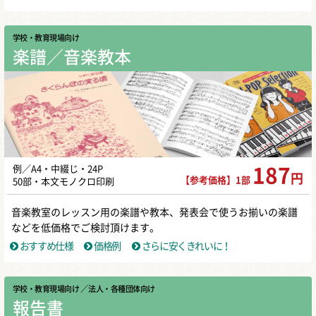
学校・教育現場向け
楽譜／音楽教本
例／A4・中綴じ・24P
187
円
【参考価格】1部
50部・本文モノクロ印刷
音楽教室のレッスン用の楽譜や教本、発表会で使うお揃いの楽譜
などを低価格でご検討頂けます。
おすすめ仕様
価格例
さらに安くきれいに！
学校・教育現場向け
／ 法人・各種団体向け
報告書