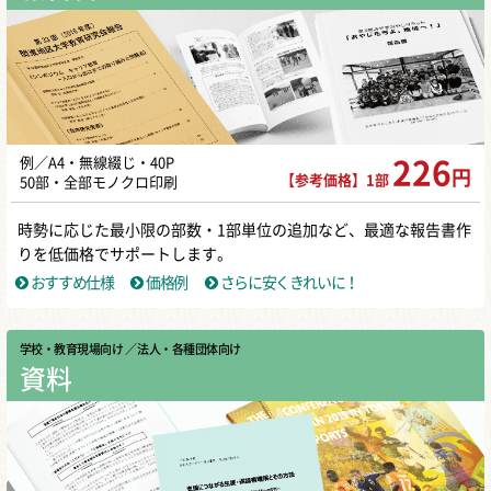
例／A4・無線綴じ・40P
226
円
【参考価格】1部
50部・全部モノクロ印刷
時勢に応じた最小限の部数・1部単位の追加など、最適な報告書作
りを低価格でサポートします。
おすすめ仕様
価格例
さらに安くきれいに！
学校・教育現場向け
／ 法人・各種団体向け
資料