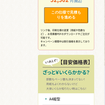
円 (税込)
この仕様で見積も
りを進める
リンク後、印刷仕様の変更（用紙や色数な
ど）、
お見積書PDFのダウンロードやご注文が
可能です。
キャンペーン期間中は割引価格を表示しており
ます。
A4縦型