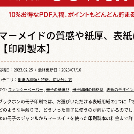
マーメイドの質感や紙厚、表紙
【印刷製本】
投稿日：
2023.02.25
/ 最終更新日：2023/07/16
カテゴリ：
用紙の種類と特徴、使い分け方
タグ:
ファンシーペーパー
,
冊子の紙選び
,
冊子印刷の価格例
,
表紙のデザイン
ブックホンの冊子印刷では、お選びいただける表紙用紙の1つに「
どのような手触りで、どういった冊子に使うのが向いているのでし
めの冊子のジャンルからマーメイドを使った印刷製本の料金まで詳