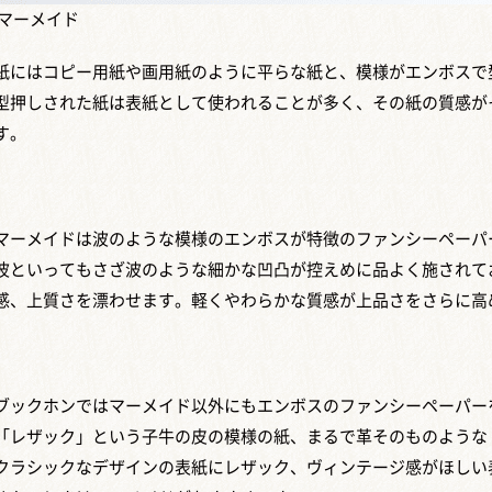
マーメイド
紙にはコピー用紙や画用紙のように平らな紙と、模様がエンボスで
型押しされた紙は表紙として使われることが多く、その紙の質感が
す。
マーメイドは波のような模様のエンボスが特徴のファンシーペーパ
波といってもさざ波のような細かな凹凸が控えめに品よく施されて
感、上質さを漂わせます。軽くやわらかな質感が上品さをさらに高
ブックホンではマーメイド以外にもエンボスのファンシーペーパー
「レザック」という子牛の皮の模様の紙、まるで革そのものような
クラシックなデザインの表紙にレザック、ヴィンテージ感がほしい