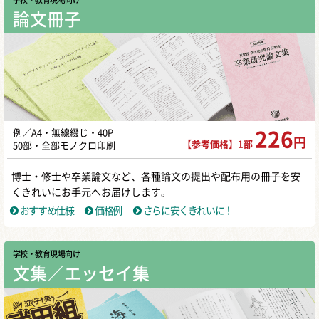
論文冊子
例／A4・無線綴じ・40P
226
円
【参考価格】1部
50部・全部モノクロ印刷
博士・修士や卒業論文など、各種論文の提出や配布用の冊子を安
くきれいにお手元へお届けします。
おすすめ仕様
価格例
さらに安くきれいに！
学校・教育現場向け
文集／エッセイ集