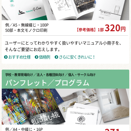
例／A5・無線綴じ・100P
320
円
【参考価格】1部
50部・本文モノクロ印刷
ユーザーにとってわかりやすく扱いやすいマニュアル小冊子を、
そんなご要望にお応えします。
おすすめ仕様
価格例
さらに安くきれいに！
学校・教育現場向け
／ 法人・各種団体向け
／ 個人・サークル向け
パンフレット／プログラム
例／A4・中綴じ・16P