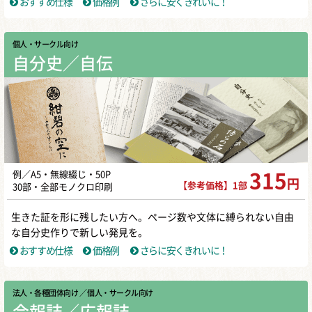
おすすめ仕様
価格例
さらに安くきれいに！
個人・サークル向け
自分史／自伝
例／A5・無線綴じ・50P
315
円
【参考価格】1部
30部・全部モノクロ印刷
生きた証を形に残したい方へ。ページ数や文体に縛られない自由
な自分史作りで新しい発見を。
おすすめ仕様
価格例
さらに安くきれいに！
法人・各種団体向け
／ 個人・サークル向け
会報誌／広報誌