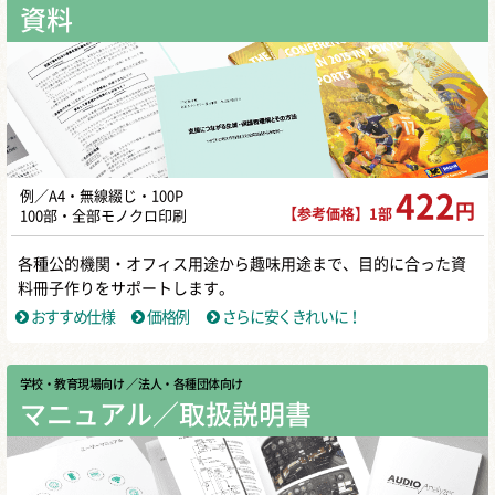
資料
例／A4・無線綴じ・100P
422
円
【参考価格】1部
100部・全部モノクロ印刷
各種公的機関・オフィス用途から趣味用途まで、目的に合った資
料冊子作りをサポートします。
おすすめ仕様
価格例
さらに安くきれいに！
学校・教育現場向け
／ 法人・各種団体向け
マニュアル／取扱説明書