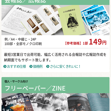
例／A4・中綴じ・24P
149
円
【参考価格】1部
100部・全部モノクロ印刷
最短3営業日で出荷可能、幅広く活用される会報誌や広報誌作成を
納期面でもサポート致します。
おすすめ仕様
価格例
さらに安くきれいに！
個人・サークル向け
フリーペーパー／ZINE