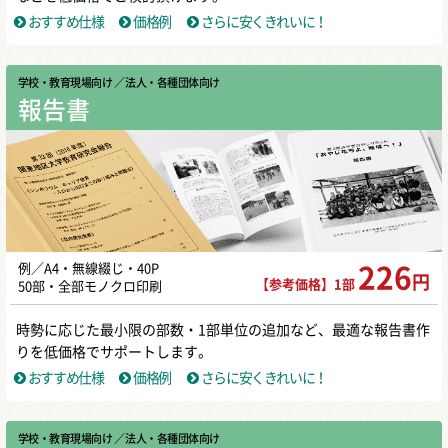
おすすめ仕様
価格例
さらに安くきれいに！
学校・教育現場向け
／ 法人・各種団体向け
報告書
例／A4・無線綴じ・40P
226
円
【参考価格】1部
50部・全部モノクロ印刷
時勢に応じた最小限の部数・1部単位の追加など、最適な報告書作
りを低価格でサポートします。
おすすめ仕様
価格例
さらに安くきれいに！
学校・教育現場向け
／ 法人・各種団体向け