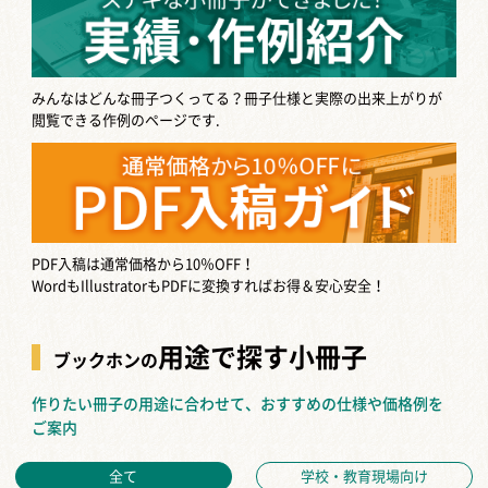
みんなはどんな冊子つくってる？
冊子仕様と実際の出来上がりが
閲覧できる作例のページです.
PDF入稿は通常価格から10％OFF！
WordもIllustratorもPDFに変換すればお得＆安心安全！
用途で探す小冊子
ブックホンの
作りたい冊子の用途に合わせて、おすすめの仕様や価格例を
ご案内
全て
学校・教育現場向け