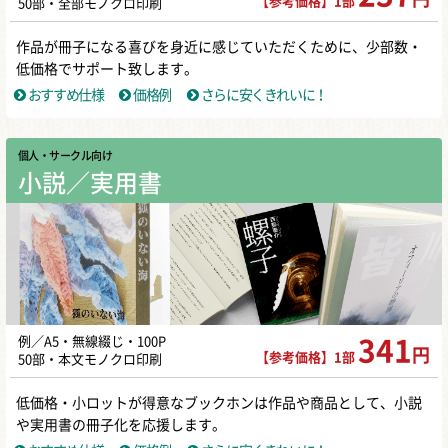
【参考価格】1部
50部・全部モノクロ印刷
作品が冊子になる喜びを身近に感じていただくために、少部数・
低価格でサポート致します。
おすすめ仕様
価格例
さらに安くきれいに！
個人・サークル向け
小説／実用書
例／A5・無線綴じ・100P
341
円
【参考価格】1部
50部・本文モノクロ印刷
低価格・小ロットが得意なブックホンは作品や商品として、小説
や実用書の冊子化を応援します。