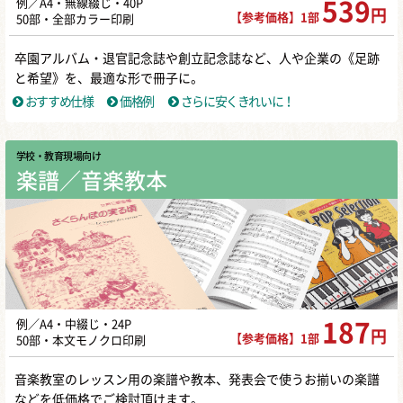
例／A4・無線綴じ・40P
539
円
【参考価格】1部
50部・全部カラー印刷
卒園アルバム・退官記念誌や創立記念誌など、人や企業の《足跡
と希望》を、最適な形で冊子に。
おすすめ仕様
価格例
さらに安くきれいに！
学校・教育現場向け
楽譜／音楽教本
例／A4・中綴じ・24P
187
円
【参考価格】1部
50部・本文モノクロ印刷
音楽教室のレッスン用の楽譜や教本、発表会で使うお揃いの楽譜
などを低価格でご検討頂けます。