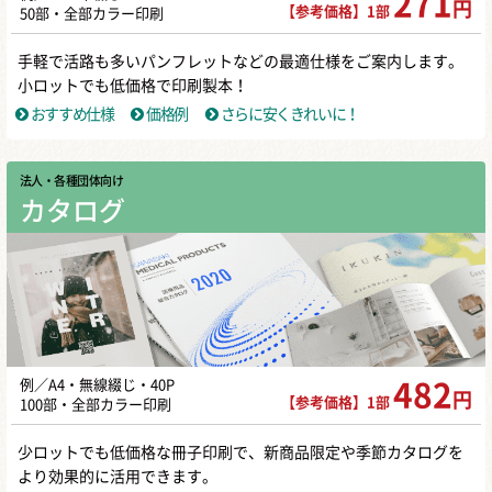
271
円
【参考価格】1部
50部・全部カラー印刷
手軽で活路も多いパンフレットなどの最適仕様をご案内します。
小ロットでも低価格で印刷製本！
おすすめ仕様
価格例
さらに安くきれいに！
法人・各種団体向け
カタログ
例／A4・無線綴じ・40P
482
円
【参考価格】1部
100部・全部カラー印刷
少ロットでも低価格な冊子印刷で、新商品限定や季節カタログを
より効果的に活用できます。