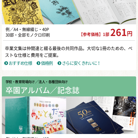
例／A4・無線綴じ・40P
261
円
【参考価格】1部
30部・全部モノクロ印刷
卒業文集は仲間達と綴る最後の共同作品。大切な1冊のための、ベ
ストな仕様と費用をご提案。
おすすめ仕様
価格例
さらに安くきれいに！
学校・教育現場向け
／ 法人・各種団体向け
卒園アルバム／記念誌