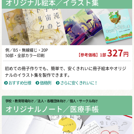
オリジナル絵本／イラスト集
例／B5・無線綴じ・20P
327
円
【参考価格】1部
50部・全部カラー印刷
初めての冊子作りでも、簡単で、安くきれいに冊子絵本やオリジ
ナルのイラスト集を製作できます。
おすすめ仕様
価格例
さらに安くきれいに！
学校・教育現場向け
／ 法人・各種団体向け
／ 個人・サークル向け
オリジナルノート／医療手帳