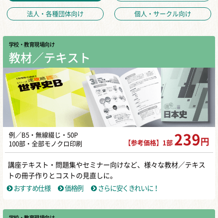
法人・各種団体向け
個人・サークル向け
学校・教育現場向け
教材／テキスト
例／B5・無線綴じ・50P
239
円
【参考価格】1部
100部・全部モノクロ印刷
講座テキスト・問題集やセミナー向けなど、様々な教材／テキス
トの冊子作りとコストの見直しに。
おすすめ仕様
価格例
さらに安くきれいに！
学校・教育現場向け