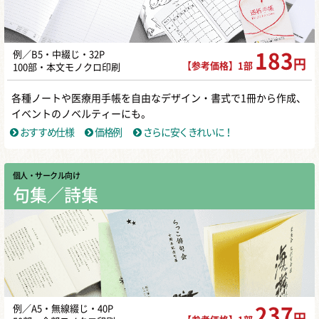
例／B5・中綴じ・32P
183
円
【参考価格】1部
100部・本文モノクロ印刷
各種ノートや医療用手帳を自由なデザイン・書式で1冊から作成、
イベントのノベルティーにも。
おすすめ仕様
価格例
さらに安くきれいに！
個人・サークル向け
句集／詩集
例／A5・無線綴じ・40P
237
円