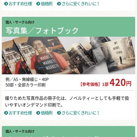
おすすめ仕様
価格例
さらに安くきれいに！
個人・サークル向け
写真集／フォトブック
例／A5・無線綴じ・40P
420
円
【参考価格】1部
50部・全部カラー印刷
撮りためた写真作品の冊子化は、ノベルティーとしても手軽で扱
いやすいオンデマンド印刷で。
おすすめ仕様
価格例
さらに安くきれいに！
個人・サークル向け