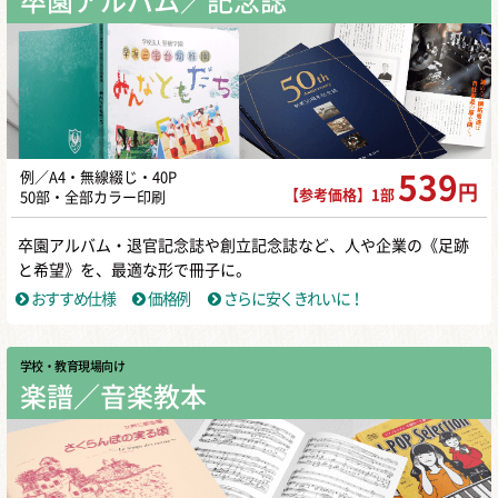
卒園アルバム／記念誌
例／A4・無線綴じ・40P
539
円
【参考価格】1部
50部・全部カラー印刷
卒園アルバム・退官記念誌や創立記念誌など、人や企業の《足跡
と希望》を、最適な形で冊子に。
おすすめ仕様
価格例
さらに安くきれいに！
学校・教育現場向け
楽譜／音楽教本