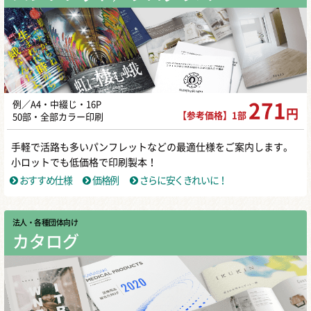
例／A4・中綴じ・16P
271
円
【参考価格】1部
50部・全部カラー印刷
手軽で活路も多いパンフレットなどの最適仕様をご案内します。
小ロットでも低価格で印刷製本！
おすすめ仕様
価格例
さらに安くきれいに！
法人・各種団体向け
カタログ