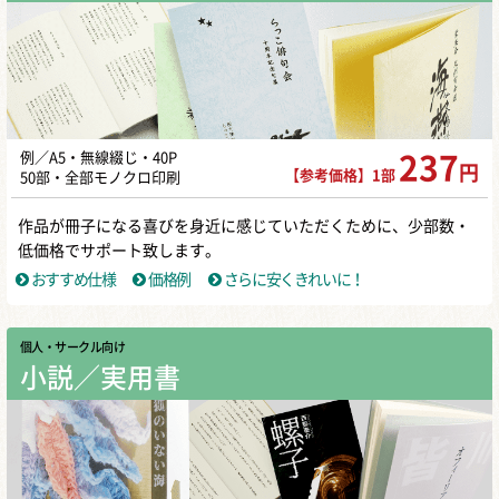
例／A5・無線綴じ・40P
237
円
【参考価格】1部
50部・全部モノクロ印刷
作品が冊子になる喜びを身近に感じていただくために、少部数・
低価格でサポート致します。
おすすめ仕様
価格例
さらに安くきれいに！
個人・サークル向け
小説／実用書