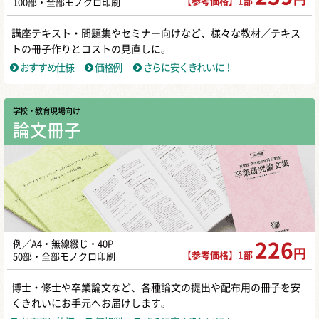
【参考価格】1部
100部・全部モノクロ印刷
講座テキスト・問題集やセミナー向けなど、様々な教材／テキス
トの冊子作りとコストの見直しに。
おすすめ仕様
価格例
さらに安くきれいに！
学校・教育現場向け
論文冊子
例／A4・無線綴じ・40P
226
円
【参考価格】1部
50部・全部モノクロ印刷
博士・修士や卒業論文など、各種論文の提出や配布用の冊子を安
くきれいにお手元へお届けします。