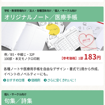
学校・教育現場向け
／ 法人・各種団体向け
／ 個人・サークル向け
オリジナルノート／医療手帳
例／B5・中綴じ・32P
183
円
【参考価格】1部
100部・本文モノクロ印刷
各種ノートや医療用手帳を自由なデザイン・書式で1冊から作成、
イベントのノベルティーにも。
おすすめ仕様
価格例
さらに安くきれいに！
個人・サークル向け
句集／詩集