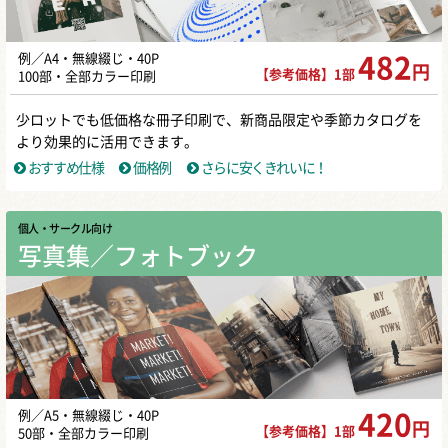
例／A4・無線綴じ・40P
482
円
【参考価格】1部
100部・全部カラー印刷
少ロットでも低価格な冊子印刷で、新商品限定や季節カタログを
より効果的に活用できます。
おすすめ仕様
価格例
さらに安くきれいに！
個人・サークル向け
写真集／フォトブック
例／A5・無線綴じ・40P
420
円
【参考価格】1部
50部・全部カラー印刷