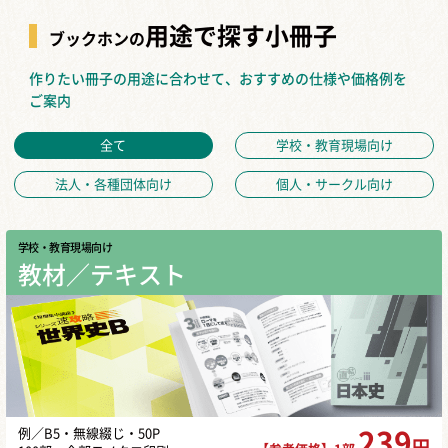
用途で探す小冊子
ブックホンの
作りたい冊子の用途に合わせて、おすすめの仕様や価格例を
ご案内
全て
学校・教育現場向け
法人・各種団体向け
個人・サークル向け
学校・教育現場向け
教材／テキスト
例／B5・無線綴じ・50P
239
円