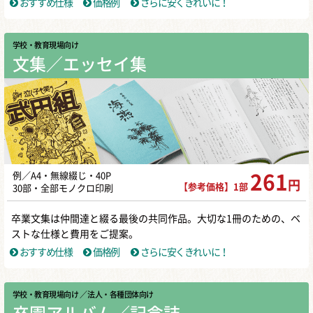
おすすめ仕様
価格例
さらに安くきれいに！
学校・教育現場向け
文集／エッセイ集
例／A4・無線綴じ・40P
261
円
【参考価格】1部
30部・全部モノクロ印刷
卒業文集は仲間達と綴る最後の共同作品。大切な1冊のための、ベ
ストな仕様と費用をご提案。
おすすめ仕様
価格例
さらに安くきれいに！
学校・教育現場向け
／ 法人・各種団体向け