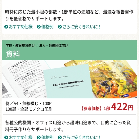
時勢に応じた最小限の部数・1部単位の追加など、最適な報告書作
りを低価格でサポートします。
おすすめ仕様
価格例
さらに安くきれいに！
学校・教育現場向け
／ 法人・各種団体向け
資料
例／A4・無線綴じ・100P
422
円
【参考価格】1部
100部・全部モノクロ印刷
各種公的機関・オフィス用途から趣味用途まで、目的に合った資
料冊子作りをサポートします。
おすすめ仕様
価格例
さらに安くきれいに！