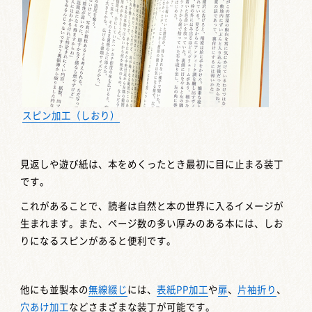
スピン加工（しおり）
見返しや遊び紙は、本をめくったとき最初に目に止まる装丁
です。
これがあることで、読者は自然と本の世界に入るイメージが
生まれます。また、ページ数の多い厚みのある本には、しお
りになるスピンがあると便利です。
他にも並製本の
無線綴じ
には、
表紙PP加工
や
扉
、
片袖折り
、
穴あけ加工
などさまざまな装丁が可能です。