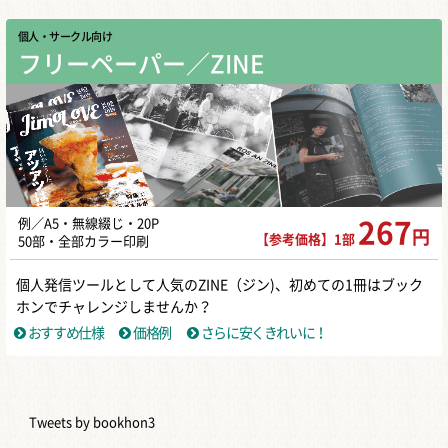
個人・サークル向け
フリーペーパー／ZINE
例／A5・無線綴じ・20P
267
円
【参考価格】1部
50部・全部カラー印刷
個人発信ツールとして人気のZINE（ジン)、初めての1冊はブック
ホンでチャレンジしませんか？
おすすめ仕様
価格例
さらに安くきれいに！
Tweets by bookhon3