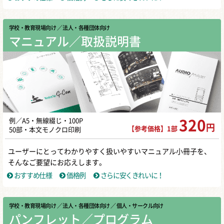
学校・教育現場向け
／ 法人・各種団体向け
マニュアル／取扱説明書
例／A5・無線綴じ・100P
320
円
【参考価格】1部
50部・本文モノクロ印刷
ユーザーにとってわかりやすく扱いやすいマニュアル小冊子を、
そんなご要望にお応えします。
おすすめ仕様
価格例
さらに安くきれいに！
学校・教育現場向け
／ 法人・各種団体向け
／ 個人・サークル向け
パンフレット／プログラム