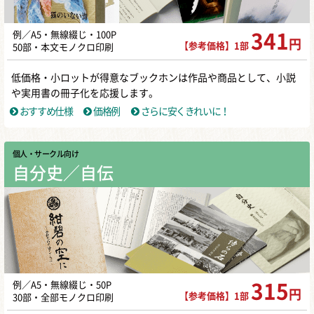
例／A5・無線綴じ・100P
341
円
【参考価格】1部
50部・本文モノクロ印刷
低価格・小ロットが得意なブックホンは作品や商品として、小説
や実用書の冊子化を応援します。
おすすめ仕様
価格例
さらに安くきれいに！
個人・サークル向け
自分史／自伝
例／A5・無線綴じ・50P
315
円
【参考価格】1部
30部・全部モノクロ印刷