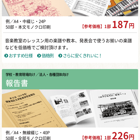
例／A4・中綴じ・24P
187
円
【参考価格】1部
50部・本文モノクロ印刷
音楽教室のレッスン用の楽譜や教本、発表会で使うお揃いの楽譜
などを低価格でご検討頂けます。
おすすめ仕様
価格例
さらに安くきれいに！
学校・教育現場向け
／ 法人・各種団体向け
報告書
例／A4・無線綴じ・40P
226
円
【参考価格】1部
50部・全部モノクロ印刷