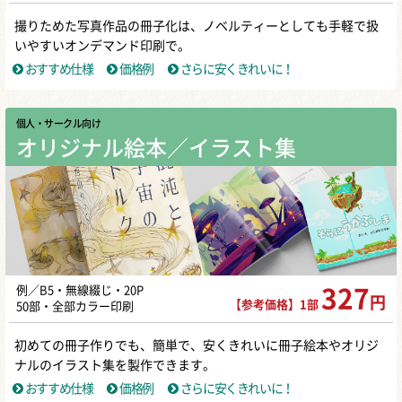
撮りためた写真作品の冊子化は、ノベルティーとしても手軽で扱
いやすいオンデマンド印刷で。
おすすめ仕様
価格例
さらに安くきれいに！
個人・サークル向け
オリジナル絵本／イラスト集
例／B5・無線綴じ・20P
327
円
【参考価格】1部
50部・全部カラー印刷
初めての冊子作りでも、簡単で、安くきれいに冊子絵本やオリジ
ナルのイラスト集を製作できます。
おすすめ仕様
価格例
さらに安くきれいに！