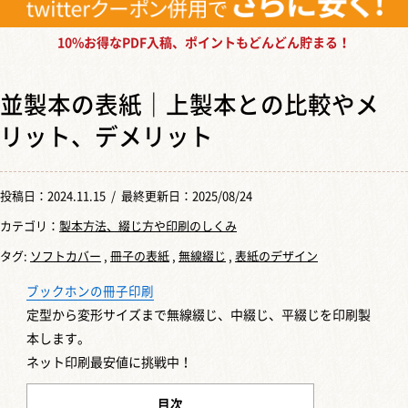
10%お得なPDF入稿、ポイントもどんどん貯まる！
並製本の表紙｜上製本との比較やメ
リット、デメリット
投稿日：
2024.11.15
/ 最終更新日：2025/08/24
カテゴリ：
製本方法、綴じ方や印刷のしくみ
タグ:
ソフトカバー
,
冊子の表紙
,
無線綴じ
,
表紙のデザイン
ブックホンの冊子印刷
定型から変形サイズまで
無線綴じ、中綴じ、平綴じを印刷製
本します。
ネット印刷最安値に挑戦中！
目次