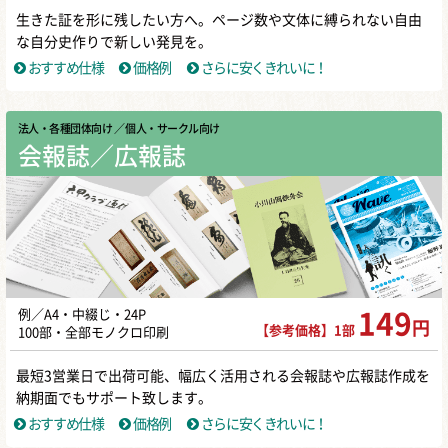
生きた証を形に残したい方へ。ページ数や文体に縛られない自由
な自分史作りで新しい発見を。
おすすめ仕様
価格例
さらに安くきれいに！
法人・各種団体向け
／ 個人・サークル向け
会報誌／広報誌
例／A4・中綴じ・24P
149
円
【参考価格】1部
100部・全部モノクロ印刷
最短3営業日で出荷可能、幅広く活用される会報誌や広報誌作成を
納期面でもサポート致します。
おすすめ仕様
価格例
さらに安くきれいに！