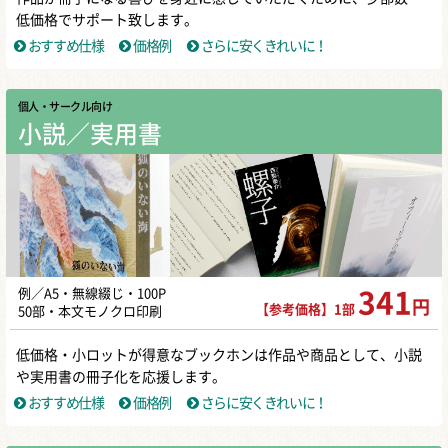
低価格でサポート致します。
おすすめ仕様
価格例
さらに安くきれいに！
個人・サークル向け
小説／実用書
例／A5・無線綴じ・100P
341
円
【参考価格】1部
50部・本文モノクロ印刷
低価格・小ロットが得意なブックホンは作品や商品として、小説
や実用書の冊子化を応援します。
おすすめ仕様
価格例
さらに安くきれいに！