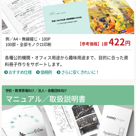
例／A4・無線綴じ・100P
422
円
【参考価格】1部
100部・全部モノクロ印刷
各種公的機関・オフィス用途から趣味用途まで、目的に合った資
料冊子作りをサポートします。
おすすめ仕様
価格例
さらに安くきれいに！
学校・教育現場向け
／ 法人・各種団体向け
マニュアル／取扱説明書