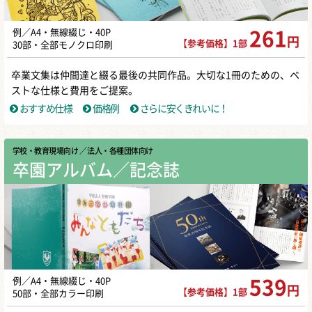
例／A4・無線綴じ・40P
261
円
【参考価格】1部
30部・全部モノクロ印刷
卒業文集は仲間達と綴る最後の共同作品。大切な1冊のための、ベ
ストな仕様と費用をご提案。
おすすめ仕様
価格例
さらに安くきれいに！
学校・教育現場向け
／ 法人・各種団体向け
卒園アルバム／記念誌
例／A4・無線綴じ・40P
539
円
【参考価格】1部
50部・全部カラー印刷