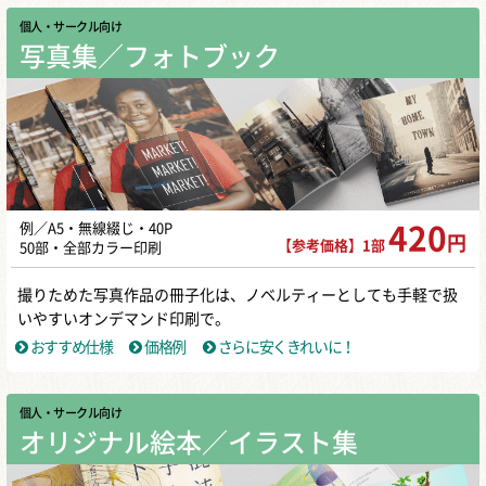
個人・サークル向け
写真集／フォトブック
例／A5・無線綴じ・40P
420
円
【参考価格】1部
50部・全部カラー印刷
撮りためた写真作品の冊子化は、ノベルティーとしても手軽で扱
いやすいオンデマンド印刷で。
おすすめ仕様
価格例
さらに安くきれいに！
個人・サークル向け
オリジナル絵本／イラスト集