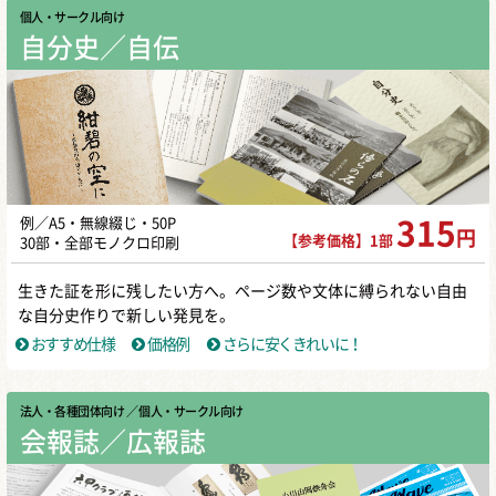
個人・サークル向け
自分史／自伝
例／A5・無線綴じ・50P
315
円
【参考価格】1部
30部・全部モノクロ印刷
生きた証を形に残したい方へ。ページ数や文体に縛られない自由
な自分史作りで新しい発見を。
おすすめ仕様
価格例
さらに安くきれいに！
法人・各種団体向け
／ 個人・サークル向け
会報誌／広報誌