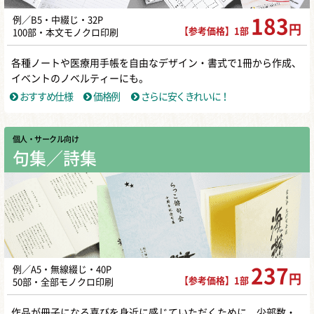
例／B5・中綴じ・32P
183
円
【参考価格】1部
100部・本文モノクロ印刷
各種ノートや医療用手帳を自由なデザイン・書式で1冊から作成、
イベントのノベルティーにも。
おすすめ仕様
価格例
さらに安くきれいに！
個人・サークル向け
句集／詩集
例／A5・無線綴じ・40P
237
円
【参考価格】1部
50部・全部モノクロ印刷
作品が冊子になる喜びを身近に感じていただくために、少部数・