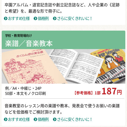
卒園アルバム・退官記念誌や創立記念誌など、人や企業の《足跡
と希望》を、最適な形で冊子に。
おすすめ仕様
価格例
さらに安くきれいに！
学校・教育現場向け
楽譜／音楽教本
例／A4・中綴じ・24P
187
円
【参考価格】1部
50部・本文モノクロ印刷
音楽教室のレッスン用の楽譜や教本、発表会で使うお揃いの楽譜
などを低価格でご検討頂けます。
おすすめ仕様
価格例
さらに安くきれいに！