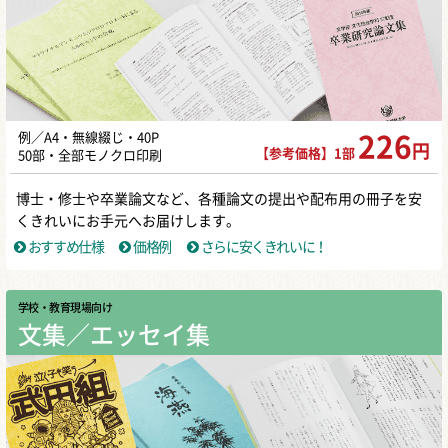
例／A4・無線綴じ・40P
226
円
【参考価格】1部
50部・全部モノクロ印刷
博士・修士や卒業論文など、各種論文の提出や配布用の冊子を安
くきれいにお手元へお届けします。
おすすめ仕様
価格例
さらに安くきれいに！
学校・教育現場向け
文集／エッセイ集