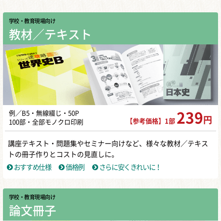
学校・教育現場向け
教材／テキスト
例／B5・無線綴じ・50P
239
円
【参考価格】1部
100部・全部モノクロ印刷
講座テキスト・問題集やセミナー向けなど、様々な教材／テキス
トの冊子作りとコストの見直しに。
おすすめ仕様
価格例
さらに安くきれいに！
学校・教育現場向け
論文冊子