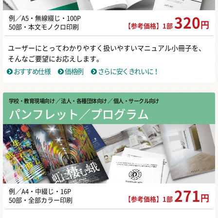
例／A5・無線綴じ・100P
320
円
【参考価格】1部
50部・本文モノクロ印刷
ユーザーにとってわかりやすく扱いやすいマニュアル小冊子を、
そんなご要望にお応えします。
おすすめ仕様
価格例
さらに安くきれいに！
学校・教育現場向け
／ 法人・各種団体向け
／ 個人・サークル向け
パンフレット／プログラム
例／A4・中綴じ・16P
271
円
【参考価格】1部
50部・全部カラー印刷