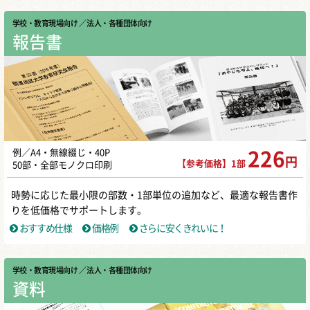
学校・教育現場向け
／ 法人・各種団体向け
報告書
例／A4・無線綴じ・40P
226
円
【参考価格】1部
50部・全部モノクロ印刷
時勢に応じた最小限の部数・1部単位の追加など、最適な報告書作
りを低価格でサポートします。
おすすめ仕様
価格例
さらに安くきれいに！
学校・教育現場向け
／ 法人・各種団体向け
資料