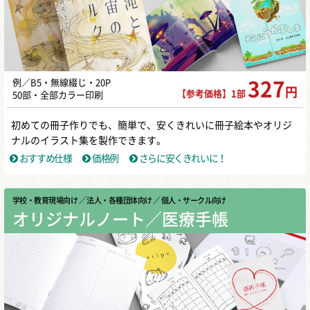
例／B5・無線綴じ・20P
327
円
【参考価格】1部
50部・全部カラー印刷
初めての冊子作りでも、簡単で、安くきれいに冊子絵本やオリジ
ナルのイラスト集を製作できます。
おすすめ仕様
価格例
さらに安くきれいに！
学校・教育現場向け
／ 法人・各種団体向け
／ 個人・サークル向け
オリジナルノート／医療手帳