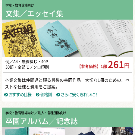
学校・教育現場向け
文集／エッセイ集
例／A4・無線綴じ・40P
261
円
【参考価格】1部
30部・全部モノクロ印刷
卒業文集は仲間達と綴る最後の共同作品。大切な1冊のための、ベ
ストな仕様と費用をご提案。
おすすめ仕様
価格例
さらに安くきれいに！
学校・教育現場向け
／ 法人・各種団体向け
卒園アルバム／記念誌