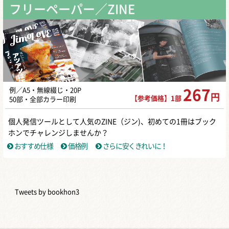
フリーペーパー／ZINE
例／A5・無線綴じ・20P
267
円
【参考価格】1部
50部・全部カラー印刷
個人発信ツールとして人気のZINE（ジン)、初めての1冊はブック
ホンでチャレンジしませんか？
おすすめ仕様
価格例
さらに安くきれいに！
Tweets by bookhon3