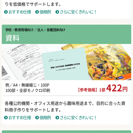
りを低価格でサポートします。
おすすめ仕様
価格例
さらに安くきれいに！
学校・教育現場向け
／ 法人・各種団体向け
資料
例／A4・無線綴じ・100P
422
円
【参考価格】1部
100部・全部モノクロ印刷
各種公的機関・オフィス用途から趣味用途まで、目的に合った資
料冊子作りをサポートします。
おすすめ仕様
価格例
さらに安くきれいに！