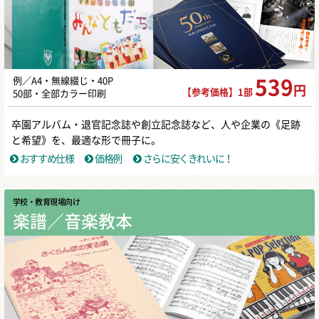
例／A4・無線綴じ・40P
539
円
【参考価格】1部
50部・全部カラー印刷
卒園アルバム・退官記念誌や創立記念誌など、人や企業の《足跡
と希望》を、最適な形で冊子に。
おすすめ仕様
価格例
さらに安くきれいに！
学校・教育現場向け
楽譜／音楽教本