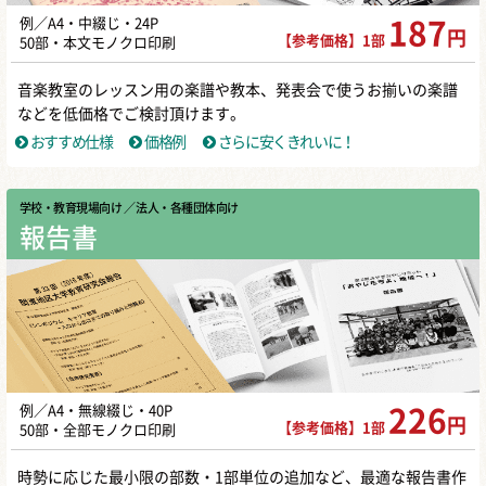
例／A4・中綴じ・24P
187
円
【参考価格】1部
50部・本文モノクロ印刷
音楽教室のレッスン用の楽譜や教本、発表会で使うお揃いの楽譜
などを低価格でご検討頂けます。
おすすめ仕様
価格例
さらに安くきれいに！
学校・教育現場向け
／ 法人・各種団体向け
報告書
例／A4・無線綴じ・40P
226
円
【参考価格】1部
50部・全部モノクロ印刷
時勢に応じた最小限の部数・1部単位の追加など、最適な報告書作