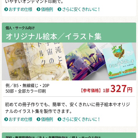
いやすいオンデマンド印刷で。
おすすめ仕様
価格例
さらに安くきれいに！
個人・サークル向け
オリジナル絵本／イラスト集
例／B5・無線綴じ・20P
327
円
【参考価格】1部
50部・全部カラー印刷
初めての冊子作りでも、簡単で、安くきれいに冊子絵本やオリジ
ナルのイラスト集を製作できます。
おすすめ仕様
価格例
さらに安くきれいに！
学校・教育現場向け
／ 法人・各種団体向け
／ 個人・サークル向け