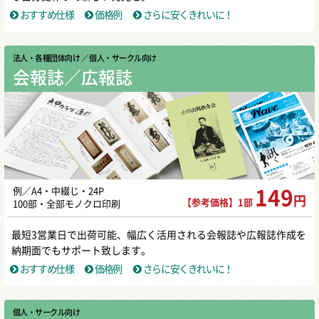
おすすめ仕様
価格例
さらに安くきれいに！
法人・各種団体向け
／ 個人・サークル向け
会報誌／広報誌
例／A4・中綴じ・24P
149
円
【参考価格】1部
100部・全部モノクロ印刷
最短3営業日で出荷可能、幅広く活用される会報誌や広報誌作成を
納期面でもサポート致します。
おすすめ仕様
価格例
さらに安くきれいに！
個人・サークル向け