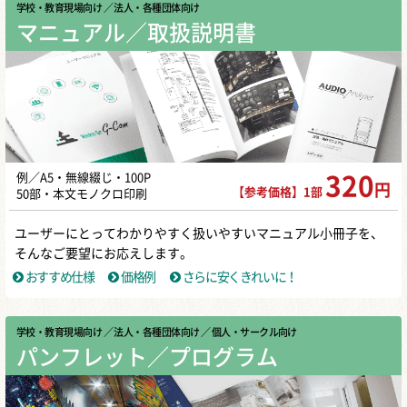
学校・教育現場向け
／ 法人・各種団体向け
マニュアル／取扱説明書
例／A5・無線綴じ・100P
320
円
【参考価格】1部
50部・本文モノクロ印刷
ユーザーにとってわかりやすく扱いやすいマニュアル小冊子を、
そんなご要望にお応えします。
おすすめ仕様
価格例
さらに安くきれいに！
学校・教育現場向け
／ 法人・各種団体向け
／ 個人・サークル向け
パンフレット／プログラム