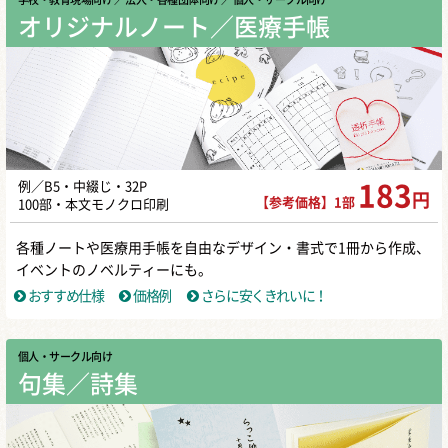
オリジナルノート／医療手帳
例／B5・中綴じ・32P
183
円
【参考価格】1部
100部・本文モノクロ印刷
各種ノートや医療用手帳を自由なデザイン・書式で1冊から作成、
イベントのノベルティーにも。
おすすめ仕様
価格例
さらに安くきれいに！
個人・サークル向け
句集／詩集