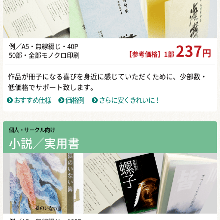
例／A5・無線綴じ・40P
237
円
【参考価格】1部
50部・全部モノクロ印刷
作品が冊子になる喜びを身近に感じていただくために、少部数・
低価格でサポート致します。
おすすめ仕様
価格例
さらに安くきれいに！
個人・サークル向け
小説／実用書