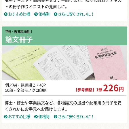
講座テキスト・問題集やセミナー向けなど、様々な教材／テキス
トの冊子作りとコストの見直しに。
おすすめ仕様
価格例
さらに安くきれいに！
学校・教育現場向け
論文冊子
例／A4・無線綴じ・40P
226
円
【参考価格】1部
50部・全部モノクロ印刷
博士・修士や卒業論文など、各種論文の提出や配布用の冊子を安
くきれいにお手元へお届けします。
おすすめ仕様
価格例
さらに安くきれいに！