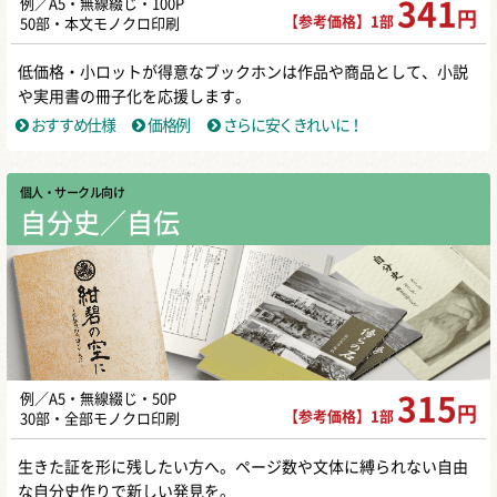
例／A5・無線綴じ・100P
341
円
【参考価格】1部
50部・本文モノクロ印刷
低価格・小ロットが得意なブックホンは作品や商品として、小説
や実用書の冊子化を応援します。
おすすめ仕様
価格例
さらに安くきれいに！
個人・サークル向け
自分史／自伝
例／A5・無線綴じ・50P
315
円
【参考価格】1部
30部・全部モノクロ印刷
生きた証を形に残したい方へ。ページ数や文体に縛られない自由
な自分史作りで新しい発見を。