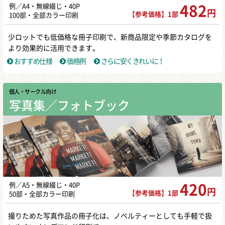
例／A4・無線綴じ・40P
482
円
【参考価格】1部
100部・全部カラー印刷
少ロットでも低価格な冊子印刷で、新商品限定や季節カタログを
より効果的に活用できます。
おすすめ仕様
価格例
さらに安くきれいに！
個人・サークル向け
写真集／フォトブック
例／A5・無線綴じ・40P
420
円
【参考価格】1部
50部・全部カラー印刷
撮りためた写真作品の冊子化は、ノベルティーとしても手軽で扱