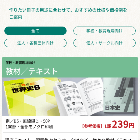
作りたい冊子の用途に合わせて、おすすめの仕様や価格例を
ご案内
全て
学校・教育現場向け
法人・各種団体向け
個人・サークル向け
学校・教育現場向け
教材／テキスト
例／B5・無線綴じ・50P
239
円
【参考価格】1部
100部・全部モノクロ印刷