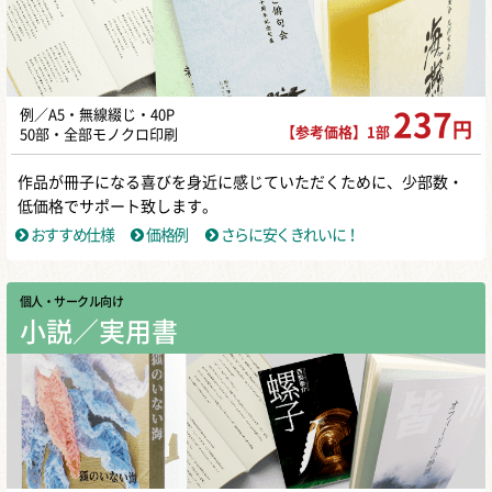
例／A5・無線綴じ・40P
237
円
【参考価格】1部
50部・全部モノクロ印刷
作品が冊子になる喜びを身近に感じていただくために、少部数・
低価格でサポート致します。
おすすめ仕様
価格例
さらに安くきれいに！
個人・サークル向け
小説／実用書