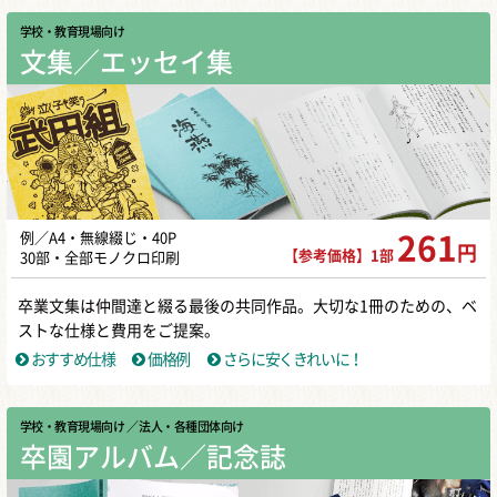
学校・教育現場向け
文集／エッセイ集
例／A4・無線綴じ・40P
261
円
【参考価格】1部
30部・全部モノクロ印刷
卒業文集は仲間達と綴る最後の共同作品。大切な1冊のための、ベ
ストな仕様と費用をご提案。
おすすめ仕様
価格例
さらに安くきれいに！
学校・教育現場向け
／ 法人・各種団体向け
卒園アルバム／記念誌