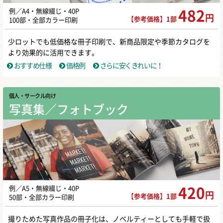
例／A4・無線綴じ・40P
482
円
【参考価格】1部
100部・全部カラー印刷
少ロットでも低価格な冊子印刷で、新商品限定や季節カタログを
より効果的に活用できます。
おすすめ仕様
価格例
さらに安くきれいに！
個人・サークル向け
写真集／フォトブック
例／A5・無線綴じ・40P
420
円
【参考価格】1部
50部・全部カラー印刷
撮りためた写真作品の冊子化は、ノベルティーとしても手軽で扱