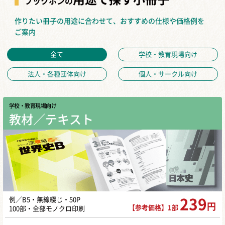
ブックホンの
作りたい冊子の用途に合わせて、おすすめの仕様や価格例を
ご案内
全て
学校・教育現場向け
法人・各種団体向け
個人・サークル向け
学校・教育現場向け
教材／テキスト
例／B5・無線綴じ・50P
239
円
【参考価格】1部
100部・全部モノクロ印刷