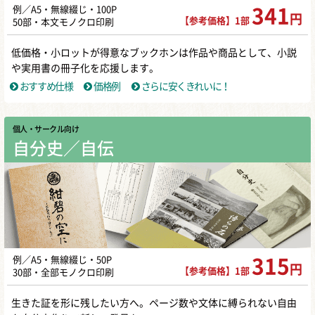
例／A5・無線綴じ・100P
341
円
【参考価格】1部
50部・本文モノクロ印刷
低価格・小ロットが得意なブックホンは作品や商品として、小説
や実用書の冊子化を応援します。
おすすめ仕様
価格例
さらに安くきれいに！
個人・サークル向け
自分史／自伝
例／A5・無線綴じ・50P
315
円
【参考価格】1部
30部・全部モノクロ印刷
生きた証を形に残したい方へ。ページ数や文体に縛られない自由