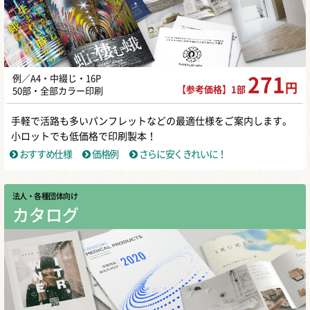
例／A4・中綴じ・16P
271
円
【参考価格】1部
50部・全部カラー印刷
手軽で活路も多いパンフレットなどの最適仕様をご案内します。
小ロットでも低価格で印刷製本！
おすすめ仕様
価格例
さらに安くきれいに！
法人・各種団体向け
カタログ