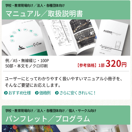
学校・教育現場向け
／ 法人・各種団体向け
マニュアル／取扱説明書
例／A5・無線綴じ・100P
320
円
【参考価格】1部
50部・本文モノクロ印刷
ユーザーにとってわかりやすく扱いやすいマニュアル小冊子を、
そんなご要望にお応えします。
おすすめ仕様
価格例
さらに安くきれいに！
学校・教育現場向け
／ 法人・各種団体向け
／ 個人・サークル向け
パンフレット／プログラム