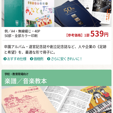
例／A4・無線綴じ・40P
539
円
【参考価格】1部
50部・全部カラー印刷
卒園アルバム・退官記念誌や創立記念誌など、人や企業の《足跡
と希望》を、最適な形で冊子に。
おすすめ仕様
価格例
さらに安くきれいに！
学校・教育現場向け
楽譜／音楽教本