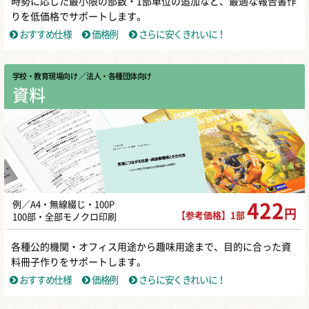
時勢に応じた最小限の部数・1部単位の追加など、最適な報告書作
りを低価格でサポートします。
おすすめ仕様
価格例
さらに安くきれいに！
学校・教育現場向け
／ 法人・各種団体向け
資料
例／A4・無線綴じ・100P
422
円
【参考価格】1部
100部・全部モノクロ印刷
各種公的機関・オフィス用途から趣味用途まで、目的に合った資
料冊子作りをサポートします。
おすすめ仕様
価格例
さらに安くきれいに！