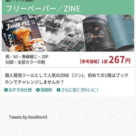
個人・サークル向け
フリーペーパー／ZINE
例／A5・無線綴じ・20P
267
円
【参考価格】1部
50部・全部カラー印刷
個人発信ツールとして人気のZINE（ジン)、初めての1冊はブック
ホンでチャレンジしませんか？
おすすめ仕様
価格例
さらに安くきれいに！
Tweets by bookhon3