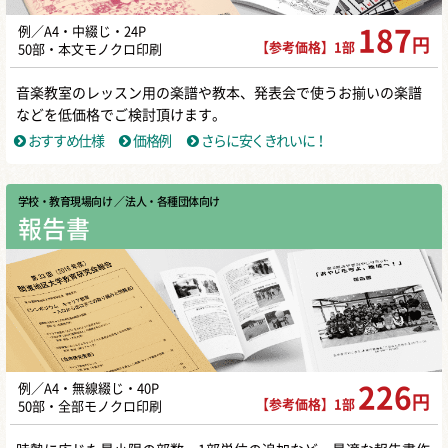
例／A4・中綴じ・24P
187
円
【参考価格】1部
50部・本文モノクロ印刷
音楽教室のレッスン用の楽譜や教本、発表会で使うお揃いの楽譜
などを低価格でご検討頂けます。
おすすめ仕様
価格例
さらに安くきれいに！
学校・教育現場向け
／ 法人・各種団体向け
報告書
例／A4・無線綴じ・40P
226
円
【参考価格】1部
50部・全部モノクロ印刷