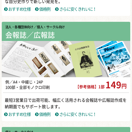
な自分史作りで新しい発見を。
おすすめ仕様
価格例
さらに安くきれいに！
法人・各種団体向け
／ 個人・サークル向け
会報誌／広報誌
例／A4・中綴じ・24P
149
円
【参考価格】1部
100部・全部モノクロ印刷
最短3営業日で出荷可能、幅広く活用される会報誌や広報誌作成を
納期面でもサポート致します。
おすすめ仕様
価格例
さらに安くきれいに！