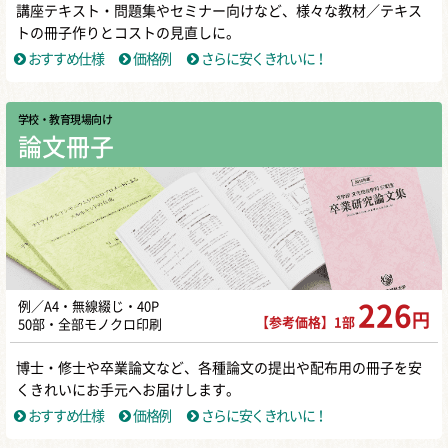
講座テキスト・問題集やセミナー向けなど、様々な教材／テキス
トの冊子作りとコストの見直しに。
おすすめ仕様
価格例
さらに安くきれいに！
学校・教育現場向け
論文冊子
例／A4・無線綴じ・40P
226
円
【参考価格】1部
50部・全部モノクロ印刷
博士・修士や卒業論文など、各種論文の提出や配布用の冊子を安
くきれいにお手元へお届けします。
おすすめ仕様
価格例
さらに安くきれいに！