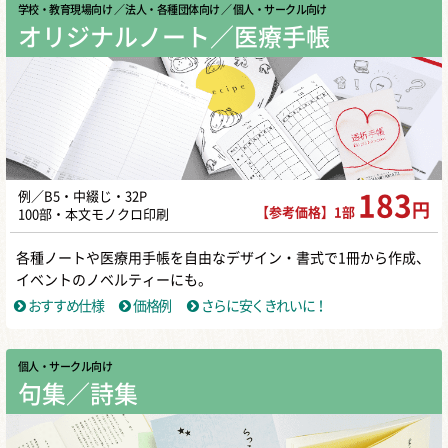
学校・教育現場向け
／ 法人・各種団体向け
／ 個人・サークル向け
オリジナルノート／医療手帳
例／B5・中綴じ・32P
183
円
【参考価格】1部
100部・本文モノクロ印刷
各種ノートや医療用手帳を自由なデザイン・書式で1冊から作成、
イベントのノベルティーにも。
おすすめ仕様
価格例
さらに安くきれいに！
個人・サークル向け
句集／詩集