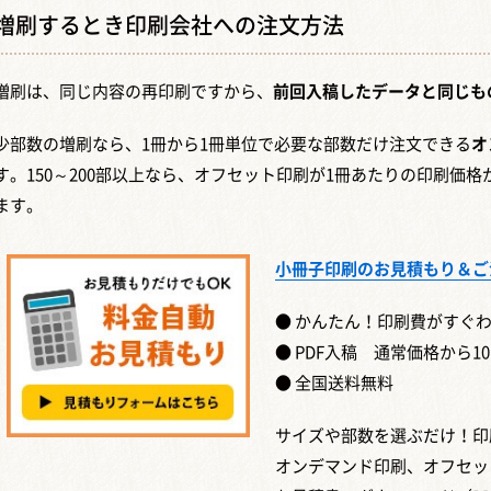
増刷するとき印刷会社への注文方法
増刷は、同じ内容の再印刷ですから、
前回入稿したデータと同じも
少部数の増刷なら、1冊から1冊単位で必要な部数だけ注文できる
オ
す。150～200部以上なら、オフセット印刷が1冊あたりの印刷価
ます。
小冊子印刷のお見積もり＆ご
● かんたん！印刷費がすぐ
● PDF入稿 通常価格から1
● 全国送料無料
サイズや部数を選ぶだけ！印
オンデマンド印刷、オフセッ