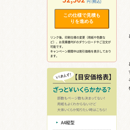
円 (税込)
この仕様で見積も
りを進める
リンク後、印刷仕様の変更（用紙や色数な
ど）、
お見積書PDFのダウンロードやご注文が
可能です。
キャンペーン期間中は割引価格を表示しており
ます。
A4縦型