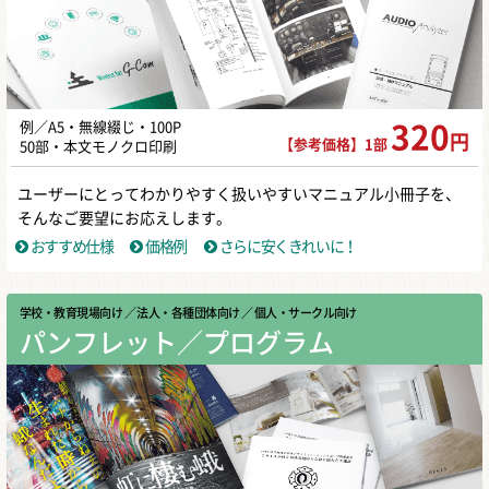
例／A5・無線綴じ・100P
320
円
【参考価格】1部
50部・本文モノクロ印刷
ユーザーにとってわかりやすく扱いやすいマニュアル小冊子を、
そんなご要望にお応えします。
おすすめ仕様
価格例
さらに安くきれいに！
学校・教育現場向け
／ 法人・各種団体向け
／ 個人・サークル向け
パンフレット／プログラム