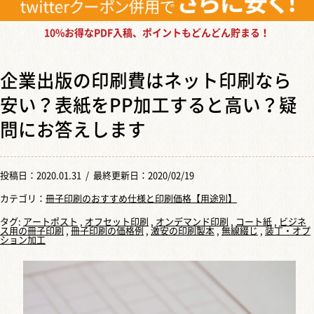
10%お得なPDF入稿、ポイントもどんどん貯まる！
企業出版の印刷費はネット印刷なら
安い？表紙をPP加工すると高い？疑
問にお答えします
投稿日：
2020.01.31
/ 最終更新日：2020/02/19
カテゴリ：
冊子印刷のおすすめ仕様と印刷価格【用途別】
タグ:
アートポスト
,
オフセット印刷
,
オンデマンド印刷
,
コート紙
,
ビジネ
ス用の冊子印刷
,
冊子印刷の価格例
,
激安の印刷製本
,
無線綴じ
,
装丁・オプ
ション加工