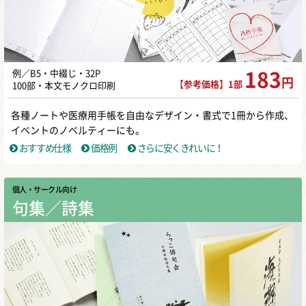
例／B5・中綴じ・32P
183
円
【参考価格】1部
100部・本文モノクロ印刷
各種ノートや医療用手帳を自由なデザイン・書式で1冊から作成、
イベントのノベルティーにも。
おすすめ仕様
価格例
さらに安くきれいに！
個人・サークル向け
句集／詩集