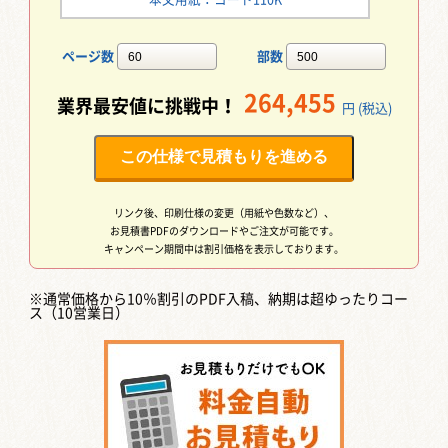
ページ数
部数
264,455
業界最安値に挑戦中！
円 (税込)
この仕様で見積もりを進める
リンク後、印刷仕様の変更（用紙や色数など）、
お見積書PDFのダウンロードやご注文が可能です。
キャンペーン期間中は割引価格を表示しております。
※通常価格から10％割引のPDF入稿、納期は超ゆったりコー
ス（10営業日）