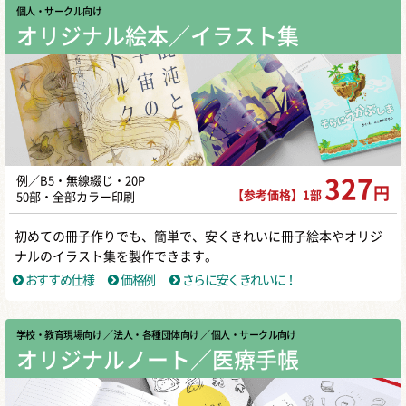
個人・サークル向け
オリジナル絵本／イラスト集
例／B5・無線綴じ・20P
327
円
【参考価格】1部
50部・全部カラー印刷
初めての冊子作りでも、簡単で、安くきれいに冊子絵本やオリジ
ナルのイラスト集を製作できます。
おすすめ仕様
価格例
さらに安くきれいに！
学校・教育現場向け
／ 法人・各種団体向け
／ 個人・サークル向け
オリジナルノート／医療手帳