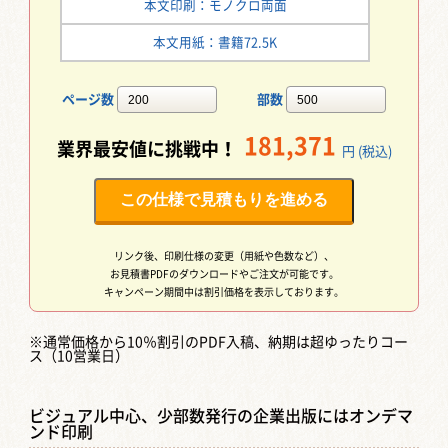
本文印刷：モノクロ両面
本文用紙：書籍72.5K
ページ数
部数
181,371
業界最安値に挑戦中！
円 (税込)
この仕様で見積もりを進める
リンク後、印刷仕様の変更（用紙や色数など）、
お見積書PDFのダウンロードやご注文が可能です。
キャンペーン期間中は割引価格を表示しております。
※通常価格から10％割引のPDF入稿、納期は超ゆったりコー
ス（10営業日）
ビジュアル中心、少部数発行の企業出版にはオンデマ
ンド印刷