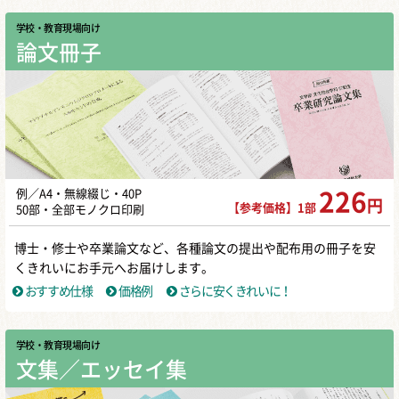
学校・教育現場向け
論文冊子
例／A4・無線綴じ・40P
226
円
【参考価格】1部
50部・全部モノクロ印刷
博士・修士や卒業論文など、各種論文の提出や配布用の冊子を安
くきれいにお手元へお届けします。
おすすめ仕様
価格例
さらに安くきれいに！
学校・教育現場向け
文集／エッセイ集