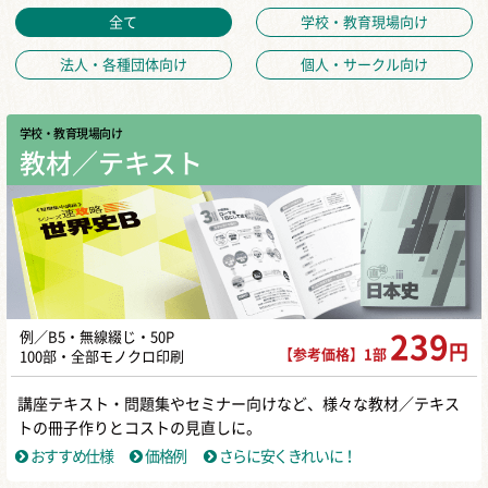
全て
学校・教育現場向け
法人・各種団体向け
個人・サークル向け
学校・教育現場向け
教材／テキスト
例／B5・無線綴じ・50P
239
円
【参考価格】1部
100部・全部モノクロ印刷
講座テキスト・問題集やセミナー向けなど、様々な教材／テキス
トの冊子作りとコストの見直しに。
おすすめ仕様
価格例
さらに安くきれいに！