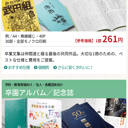
例／A4・無線綴じ・40P
261
円
【参考価格】1部
30部・全部モノクロ印刷
卒業文集は仲間達と綴る最後の共同作品。大切な1冊のための、ベ
ストな仕様と費用をご提案。
おすすめ仕様
価格例
さらに安くきれいに！
学校・教育現場向け
／ 法人・各種団体向け
卒園アルバム／記念誌