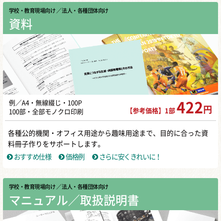
学校・教育現場向け
／ 法人・各種団体向け
資料
例／A4・無線綴じ・100P
422
円
【参考価格】1部
100部・全部モノクロ印刷
各種公的機関・オフィス用途から趣味用途まで、目的に合った資
料冊子作りをサポートします。
おすすめ仕様
価格例
さらに安くきれいに！
学校・教育現場向け
／ 法人・各種団体向け
マニュアル／取扱説明書