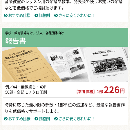
音楽教室のレッスン用の楽譜や教本、発表会で使うお揃いの楽譜
などを低価格でご検討頂けます。
おすすめ仕様
価格例
さらに安くきれいに！
学校・教育現場向け
／ 法人・各種団体向け
報告書
例／A4・無線綴じ・40P
226
円
【参考価格】1部
50部・全部モノクロ印刷
時勢に応じた最小限の部数・1部単位の追加など、最適な報告書作
りを低価格でサポートします。
おすすめ仕様
価格例
さらに安くきれいに！