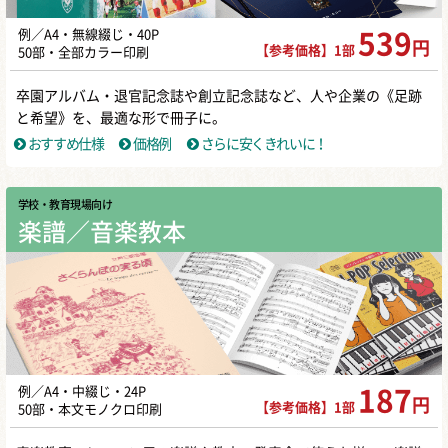
例／A4・無線綴じ・40P
539
円
【参考価格】1部
50部・全部カラー印刷
卒園アルバム・退官記念誌や創立記念誌など、人や企業の《足跡
と希望》を、最適な形で冊子に。
おすすめ仕様
価格例
さらに安くきれいに！
学校・教育現場向け
楽譜／音楽教本
例／A4・中綴じ・24P
187
円
【参考価格】1部
50部・本文モノクロ印刷