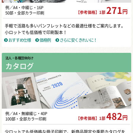
例／A4・中綴じ・16P
271
円
【参考価格】1部
50部・全部カラー印刷
手軽で活路も多いパンフレットなどの最適仕様をご案内します。
小ロットでも低価格で印刷製本！
おすすめ仕様
価格例
さらに安くきれいに！
法人・各種団体向け
カタログ
例／A4・無線綴じ・40P
482
円
【参考価格】1部
100部・全部カラー印刷
少ロットでも低価格な冊子印刷で、新商品限定や季節カタログを