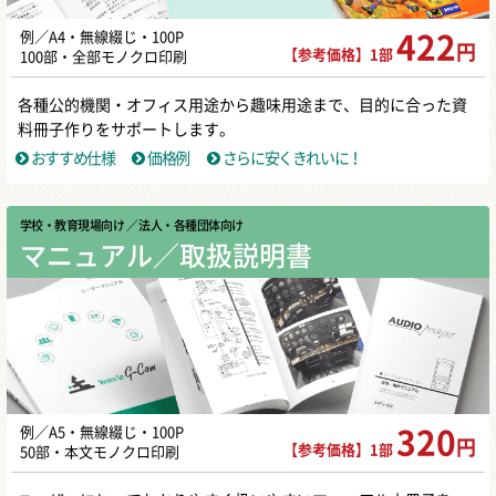
例／A4・無線綴じ・100P
422
円
【参考価格】1部
100部・全部モノクロ印刷
各種公的機関・オフィス用途から趣味用途まで、目的に合った資
料冊子作りをサポートします。
おすすめ仕様
価格例
さらに安くきれいに！
学校・教育現場向け
／ 法人・各種団体向け
マニュアル／取扱説明書
例／A5・無線綴じ・100P
320
円
【参考価格】1部
50部・本文モノクロ印刷