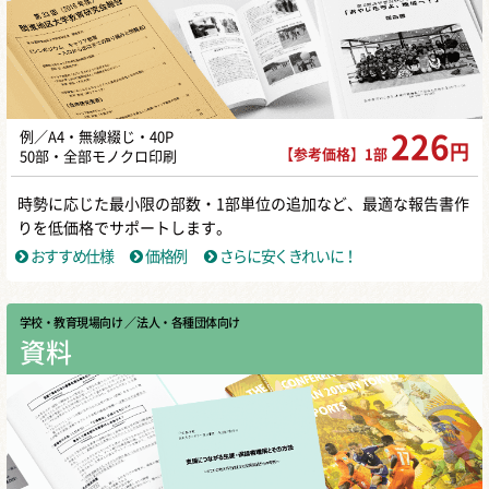
例／A4・無線綴じ・40P
226
円
【参考価格】1部
50部・全部モノクロ印刷
時勢に応じた最小限の部数・1部単位の追加など、最適な報告書作
りを低価格でサポートします。
おすすめ仕様
価格例
さらに安くきれいに！
学校・教育現場向け
／ 法人・各種団体向け
資料