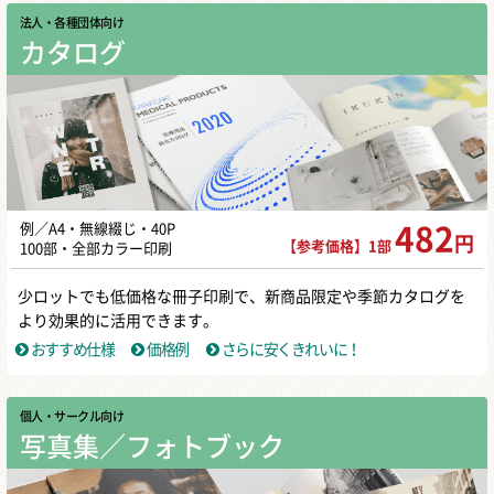
法人・各種団体向け
カタログ
例／A4・無線綴じ・40P
482
円
【参考価格】1部
100部・全部カラー印刷
少ロットでも低価格な冊子印刷で、新商品限定や季節カタログを
より効果的に活用できます。
おすすめ仕様
価格例
さらに安くきれいに！
個人・サークル向け
写真集／フォトブック