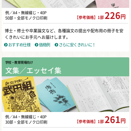
例／A4・無線綴じ・40P
226
円
【参考価格】1部
50部・全部モノクロ印刷
博士・修士や卒業論文など、各種論文の提出や配布用の冊子を安
くきれいにお手元へお届けします。
おすすめ仕様
価格例
さらに安くきれいに！
学校・教育現場向け
文集／エッセイ集
例／A4・無線綴じ・40P
261
円
【参考価格】1部
30部・全部モノクロ印刷