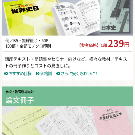
例／B5・無線綴じ・50P
239
円
【参考価格】1部
100部・全部モノクロ印刷
講座テキスト・問題集やセミナー向けなど、様々な教材／テキス
トの冊子作りとコストの見直しに。
おすすめ仕様
価格例
さらに安くきれいに！
学校・教育現場向け
論文冊子