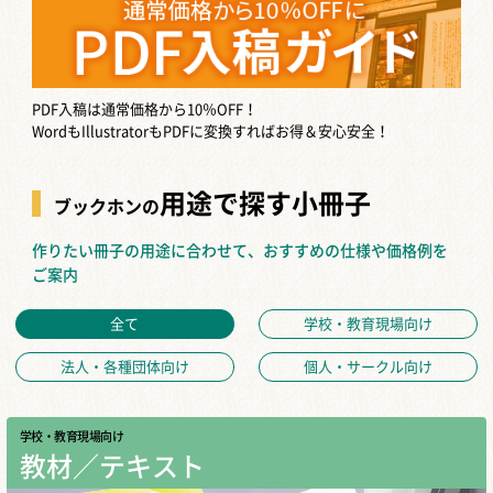
PDF入稿は通常価格から10％OFF！
WordもIllustratorもPDFに変換すればお得＆安心安全！
用途で探す小冊子
ブックホンの
作りたい冊子の用途に合わせて、おすすめの仕様や価格例を
ご案内
全て
学校・教育現場向け
法人・各種団体向け
個人・サークル向け
学校・教育現場向け
教材／テキスト