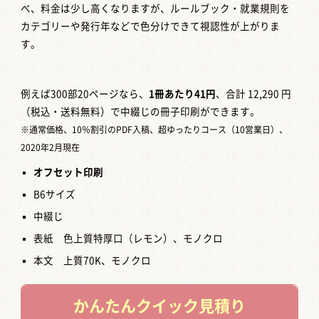
べ、料金は少し高くなりますが、ルールブック・就業規則を
カテゴリーや発行年などで色分けできて視認性が上がりま
す。
例えば300部20ページなら、
1冊あたり41円
、合計 12,290 円
（税込・送料無料）で中綴じの冊子印刷ができます。
※通常価格、10％割引のPDF入稿、超ゆったりコース（10営業日）、
2020年2月現在
オフセット印刷
B6サイズ
中綴じ
表紙 色上質特厚口（レモン）、モノクロ
本文 上質70K、モノクロ
かんたん
クイック見積り