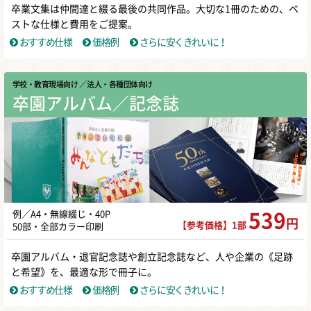
卒業文集は仲間達と綴る最後の共同作品。大切な1冊のための、ベ
ストな仕様と費用をご提案。
おすすめ仕様
価格例
さらに安くきれいに！
学校・教育現場向け
／ 法人・各種団体向け
卒園アルバム／記念誌
例／A4・無線綴じ・40P
539
円
【参考価格】1部
50部・全部カラー印刷
卒園アルバム・退官記念誌や創立記念誌など、人や企業の《足跡
と希望》を、最適な形で冊子に。
おすすめ仕様
価格例
さらに安くきれいに！