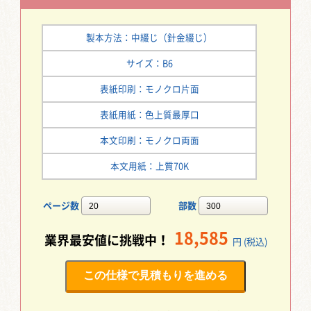
製本方法：中綴じ（針金綴じ）
サイズ：B6
表紙印刷：モノクロ片面
表紙用紙：色上質最厚口
本文印刷：モノクロ両面
本文用紙：上質70K
ページ数
部数
18,585
業界最安値に挑戦中！
円 (税込)
この仕様で見積もりを進める