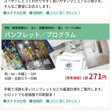
ユーザーにとってわかりやすく扱いやすいマニュアル小冊子を、
そんなご要望にお応えします。
おすすめ仕様
価格例
さらに安くきれいに！
学校・教育現場向け
／ 法人・各種団体向け
／ 個人・サークル向け
パンフレット／プログラム
例／A4・中綴じ・16P
271
円
【参考価格】1部
50部・全部カラー印刷
手軽で活路も多いパンフレットなどの最適仕様をご案内します。
小ロットでも低価格で印刷製本！
おすすめ仕様
価格例
さらに安くきれいに！