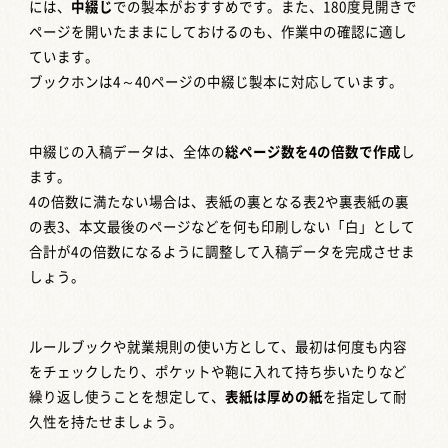
には、
中綴じ
での製本がおすすめです。また、180度見開きで
ページを開いたままにしておけるのも、作業中の確認に適し
ています。
ブックホンは4～40ページの中綴じ製本に対応しています。
中綴じの入稿データは、全体の
総ページ数を4の倍数で作成
し
ます。
4の倍数に満たない場合は、表紙の裏となる表2や裏表紙の裏
の表3、本文最後のページなどを何も印刷しない「白」として
合計が4の倍数になるように調整して入稿データを完成させま
しょう。
ルールブックや就業規則の使い方として、最初は何度も内容
をチェックしたり、ポケットや鞄に入れて持ち歩いたりなど
繰り返し使うことを想定して、
表紙は厚めの紙
を指定して耐
久性を持たせましょう。