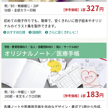
例／B5・無線綴じ・20P
327
円
【参考価格】1部
50部・全部カラー印刷
初めての冊子作りでも、簡単で、安くきれいに冊子絵本やオリジ
ナルのイラスト集を製作できます。
おすすめ仕様
価格例
さらに安くきれいに！
学校・教育現場向け
／ 法人・各種団体向け
／ 個人・サークル向け
オリジナルノート／医療手帳
例／B5・中綴じ・32P
183
円
【参考価格】1部
100部・本文モノクロ印刷
各種ノートや医療用手帳を自由なデザイン・書式で1冊から作成、