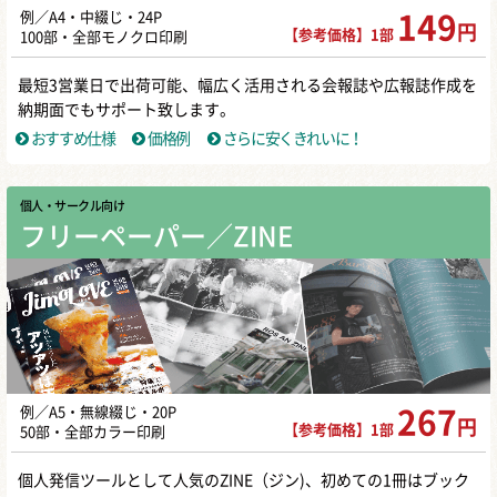
例／A4・中綴じ・24P
149
円
【参考価格】1部
100部・全部モノクロ印刷
最短3営業日で出荷可能、幅広く活用される会報誌や広報誌作成を
納期面でもサポート致します。
おすすめ仕様
価格例
さらに安くきれいに！
個人・サークル向け
フリーペーパー／ZINE
例／A5・無線綴じ・20P
267
円
【参考価格】1部
50部・全部カラー印刷
個人発信ツールとして人気のZINE（ジン)、初めての1冊はブック