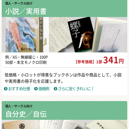
個人・サークル向け
小説／実用書
例／A5・無線綴じ・100P
341
円
【参考価格】1部
50部・本文モノクロ印刷
低価格・小ロットが得意なブックホンは作品や商品として、小説
や実用書の冊子化を応援します。
おすすめ仕様
価格例
さらに安くきれいに！
個人・サークル向け
自分史／自伝