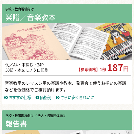
学校・教育現場向け
楽譜／音楽教本
例／A4・中綴じ・24P
187
円
【参考価格】1部
50部・本文モノクロ印刷
音楽教室のレッスン用の楽譜や教本、発表会で使うお揃いの楽譜
などを低価格でご検討頂けます。
おすすめ仕様
価格例
さらに安くきれいに！
学校・教育現場向け
／ 法人・各種団体向け
報告書