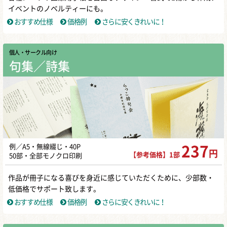
イベントのノベルティーにも。
おすすめ仕様
価格例
さらに安くきれいに！
個人・サークル向け
句集／詩集
例／A5・無線綴じ・40P
237
円
【参考価格】1部
50部・全部モノクロ印刷
作品が冊子になる喜びを身近に感じていただくために、少部数・
低価格でサポート致します。
おすすめ仕様
価格例
さらに安くきれいに！