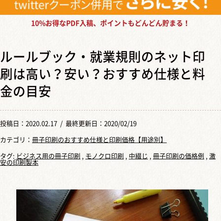
10%お得なPDF入稿、ポイントもどんどん貯まる！
ルールブック・就業規則のネット印
刷は高い？安い？おすすめ仕様と料
金の目安
投稿日：
2020.02.17
/ 最終更新日：2020/02/19
カテゴリ：
冊子印刷のおすすめ仕様と印刷価格【用途別】
タグ:
ビジネス用の冊子印刷
,
モノクロ印刷
,
中綴じ
,
冊子印刷の価格例
,
激
安の印刷製本