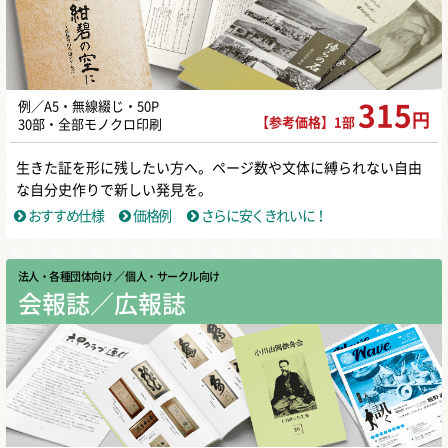
例／A5・無線綴じ・50P
315
円
【参考価格】1部
30部・全部モノクロ印刷
生きた証を形に残したい方へ。ページ数や文体に縛られない自由
な自分史作りで新しい発見を。
おすすめ仕様
価格例
さらに安くきれいに！
法人・各種団体向け
／ 個人・サークル向け
会報誌／広報誌