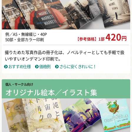
例／A5・無線綴じ・40P
420
円
【参考価格】1部
50部・全部カラー印刷
撮りためた写真作品の冊子化は、ノベルティーとしても手軽で扱
いやすいオンデマンド印刷で。
おすすめ仕様
価格例
さらに安くきれいに！
個人・サークル向け
オリジナル絵本／イラスト集