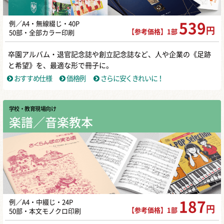
例／A4・無線綴じ・40P
539
円
【参考価格】1部
50部・全部カラー印刷
卒園アルバム・退官記念誌や創立記念誌など、人や企業の《足跡
と希望》を、最適な形で冊子に。
おすすめ仕様
価格例
さらに安くきれいに！
学校・教育現場向け
楽譜／音楽教本
例／A4・中綴じ・24P
187
円
【参考価格】1部
50部・本文モノクロ印刷