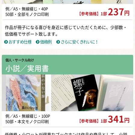
例／A5・無線綴じ・40P
237
円
【参考価格】1部
50部・全部モノクロ印刷
作品が冊子になる喜びを身近に感じていただくために、少部数・
低価格でサポート致します。
おすすめ仕様
価格例
さらに安くきれいに！
個人・サークル向け
小説／実用書
例／A5・無線綴じ・100P
341
円
【参考価格】1部
50部・本文モノクロ印刷
低価格・小ロットが得意なブックホンは作品や商品として、小説