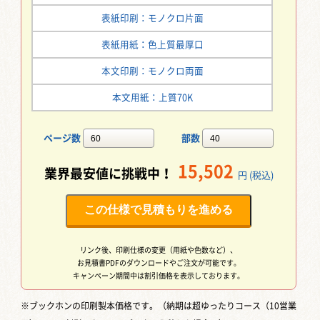
表紙印刷：モノクロ片面
表紙用紙：色上質最厚口
本文印刷：モノクロ両面
本文用紙：上質70K
ページ数
部数
15,502
業界最安値に挑戦中！
円 (税込)
この仕様で見積もりを進める
リンク後、印刷仕様の変更（用紙や色数など）、
お見積書PDFのダウンロードやご注文が可能です。
キャンペーン期間中は割引価格を表示しております。
※ブックホンの印刷製本価格です。（納期は超ゆったりコース（10営業