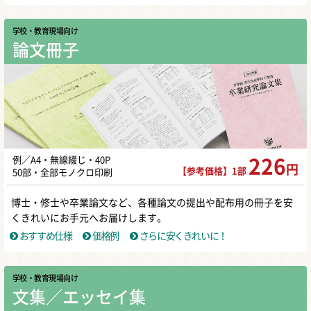
学校・教育現場向け
論文冊子
例／A4・無線綴じ・40P
226
円
【参考価格】1部
50部・全部モノクロ印刷
博士・修士や卒業論文など、各種論文の提出や配布用の冊子を安
くきれいにお手元へお届けします。
おすすめ仕様
価格例
さらに安くきれいに！
学校・教育現場向け
文集／エッセイ集