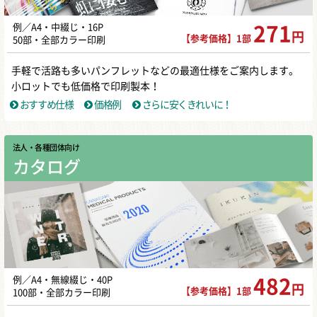
例／A4・中綴じ・16P
271
円
【参考価格】1部
50部・全部カラー印刷
手軽で活路も多いパンフレットなどの最適仕様をご案内します。
小ロットでも低価格で印刷製本！
おすすめ仕様
価格例
さらに安くきれいに！
法人・各種団体向け
カタログ
例／A4・無線綴じ・40P
482
円
【参考価格】1部
100部・全部カラー印刷