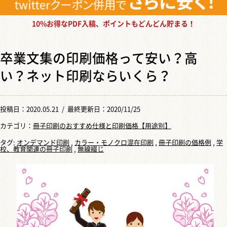
10%お得なPDF入稿、ポイントもどんどん貯まる！
卒業文集の印刷価格って安い？高
い？ネット印刷ならいくら？
投稿日：
2020.05.21
/ 最終更新日：2020/11/25
カテゴリ：
冊子印刷のおすすめ仕様と印刷価格【用途別】
タグ:
オンデマンド印刷
,
カラー・モノクロ混在印刷
,
冊子印刷の価格例
,
学
校、教育関連の冊子印刷
,
無線綴じ