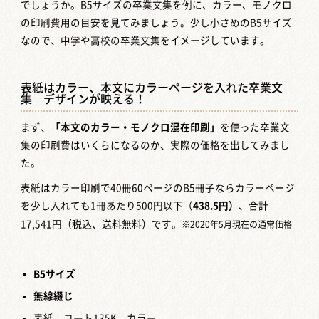
でしょうか。B5サイズの卒業文集を例に、カラー、モノクロ
の印刷費用の目安を見てみましょう。少し小さめのB5サイズ
なので、中学や高校の卒業文集をイメージしています。
表紙はカラー、本文にカラーページを入れた卒業文
集 デザインが映える！
まず、
「本文のカラー・モノクロ混在印刷」
を使った卒業文
集の印刷費はいくらになるのか、実際の価格を出してみまし
た。
表紙はカラー印刷で40冊60ページのB5冊子ならカラーページ
を少し入れても1冊あたり500円以下（
438.5
円）
、合計
17,541円
（税込、送料無料）
です。
※2020年5月現在の通常価格
B5
サイズ
無線綴じ
表紙 コート135K、カラー