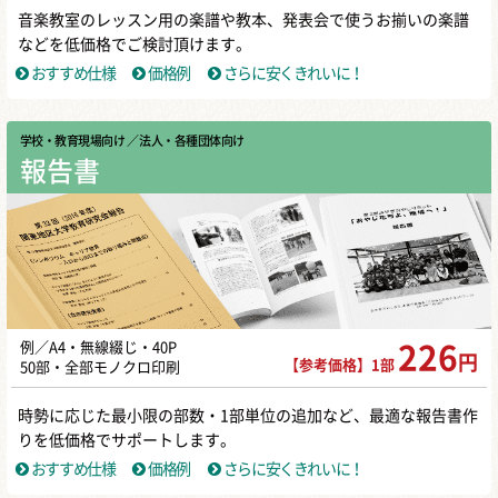
音楽教室のレッスン用の楽譜や教本、発表会で使うお揃いの楽譜
などを低価格でご検討頂けます。
おすすめ仕様
価格例
さらに安くきれいに！
学校・教育現場向け
／ 法人・各種団体向け
報告書
例／A4・無線綴じ・40P
226
円
【参考価格】1部
50部・全部モノクロ印刷
時勢に応じた最小限の部数・1部単位の追加など、最適な報告書作
りを低価格でサポートします。
おすすめ仕様
価格例
さらに安くきれいに！