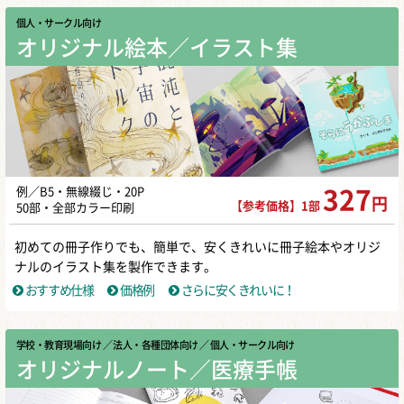
個人・サークル向け
オリジナル絵本／イラスト集
例／B5・無線綴じ・20P
327
円
【参考価格】1部
50部・全部カラー印刷
初めての冊子作りでも、簡単で、安くきれいに冊子絵本やオリジ
ナルのイラスト集を製作できます。
おすすめ仕様
価格例
さらに安くきれいに！
学校・教育現場向け
／ 法人・各種団体向け
／ 個人・サークル向け
オリジナルノート／医療手帳