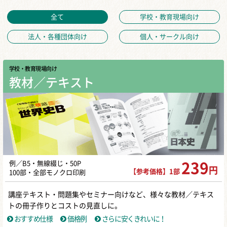
全て
学校・教育現場向け
法人・各種団体向け
個人・サークル向け
学校・教育現場向け
教材／テキスト
例／B5・無線綴じ・50P
239
円
【参考価格】1部
100部・全部モノクロ印刷
講座テキスト・問題集やセミナー向けなど、様々な教材／テキス
トの冊子作りとコストの見直しに。
おすすめ仕様
価格例
さらに安くきれいに！