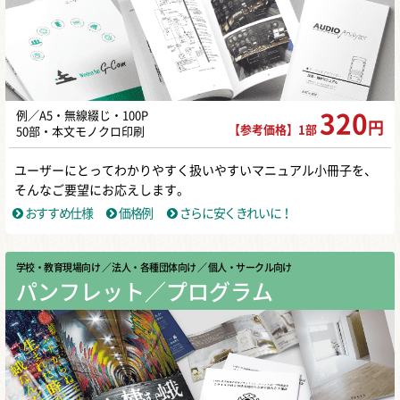
例／A5・無線綴じ・100P
320
円
【参考価格】1部
50部・本文モノクロ印刷
ユーザーにとってわかりやすく扱いやすいマニュアル小冊子を、
そんなご要望にお応えします。
おすすめ仕様
価格例
さらに安くきれいに！
学校・教育現場向け
／ 法人・各種団体向け
／ 個人・サークル向け
パンフレット／プログラム