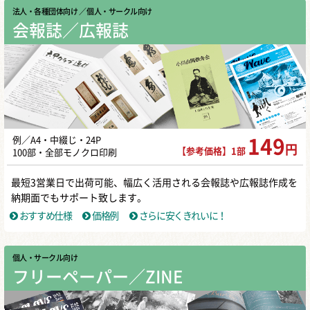
法人・各種団体向け
／ 個人・サークル向け
会報誌／広報誌
例／A4・中綴じ・24P
149
円
【参考価格】1部
100部・全部モノクロ印刷
最短3営業日で出荷可能、幅広く活用される会報誌や広報誌作成を
納期面でもサポート致します。
おすすめ仕様
価格例
さらに安くきれいに！
個人・サークル向け
フリーペーパー／ZINE