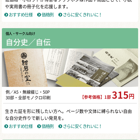
や実用書の冊子化を応援します。
おすすめ仕様
価格例
さらに安くきれいに！
個人・サークル向け
自分史／自伝
例／A5・無線綴じ・50P
315
円
【参考価格】1部
30部・全部モノクロ印刷
生きた証を形に残したい方へ。ページ数や文体に縛られない自由
な自分史作りで新しい発見を。
おすすめ仕様
価格例
さらに安くきれいに！