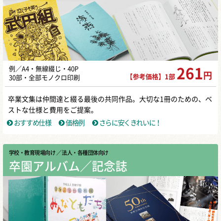
例／A4・無線綴じ・40P
261
円
【参考価格】1部
30部・全部モノクロ印刷
卒業文集は仲間達と綴る最後の共同作品。大切な1冊のための、ベ
ストな仕様と費用をご提案。
おすすめ仕様
価格例
さらに安くきれいに！
学校・教育現場向け
／ 法人・各種団体向け
卒園アルバム／記念誌