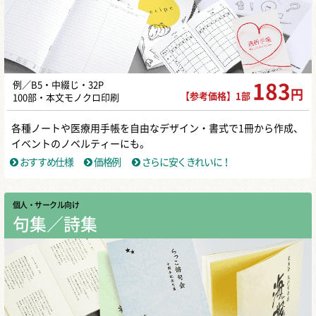
例／B5・中綴じ・32P
183
円
【参考価格】1部
100部・本文モノクロ印刷
各種ノートや医療用手帳を自由なデザイン・書式で1冊から作成、
イベントのノベルティーにも。
おすすめ仕様
価格例
さらに安くきれいに！
個人・サークル向け
句集／詩集