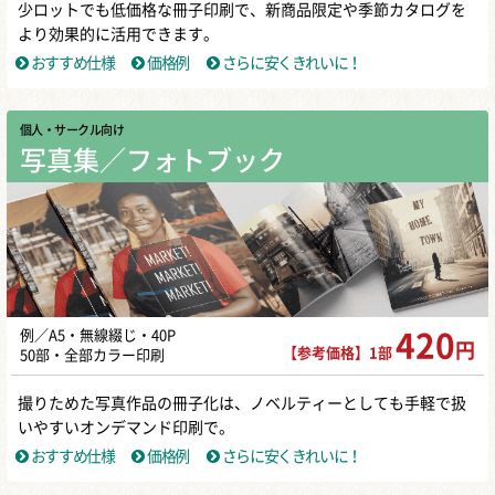
少ロットでも低価格な冊子印刷で、新商品限定や季節カタログを
より効果的に活用できます。
おすすめ仕様
価格例
さらに安くきれいに！
個人・サークル向け
写真集／フォトブック
例／A5・無線綴じ・40P
420
円
【参考価格】1部
50部・全部カラー印刷
撮りためた写真作品の冊子化は、ノベルティーとしても手軽で扱
いやすいオンデマンド印刷で。
おすすめ仕様
価格例
さらに安くきれいに！