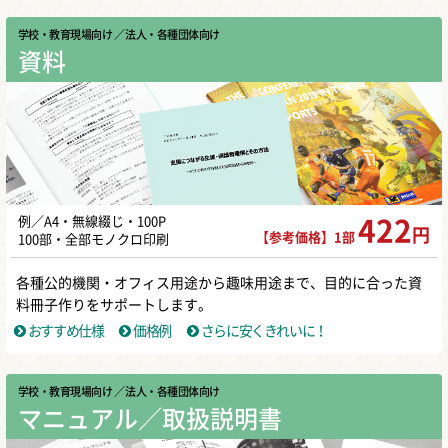
学校・教育現場向け
／ 法人・各種団体向け
資料
例／A4・無線綴じ・100P
422
円
【参考価格】1部
100部・全部モノクロ印刷
各種公的機関・オフィス用途から趣味用途まで、目的に合った資
料冊子作りをサポートします。
おすすめ仕様
価格例
さらに安くきれいに！
学校・教育現場向け
／ 法人・各種団体向け
マニュアル／取扱説明書