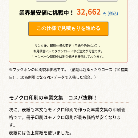
32,662
業界最安値に挑戦中！
円 (税込)
この仕様で見積もりを進める
リンク後、印刷仕様の変更（用紙や色数など）、
お見積書PDFのダウンロードやご注文が可能です。
キャンペーン期間中は割引価格を表示しております。
※ブックホンの印刷製本価格です。（納期は超ゆったりコース（10営業
日）、10％割引になるPDFデータで入稿した場合。）
モノクロ印刷の卒業文集 コスパ抜群！
次に、表紙も本文もモノクロ印刷で作った卒業文集の印刷価
格です。冊子印刷はモノクロ印刷が最も価格が安くなりま
す。
表紙には色上質紙を使いました。