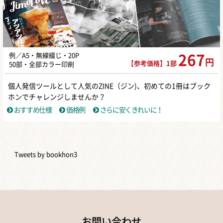
例／A5・無線綴じ・20P
267
円
【参考価格】1部
50部・全部カラー印刷
個人発信ツールとして人気のZINE（ジン)、初めての1冊はブック
ホンでチャレンジしませんか？
おすすめ仕様
価格例
さらに安くきれいに！
Tweets by bookhon3
お問い合わせ