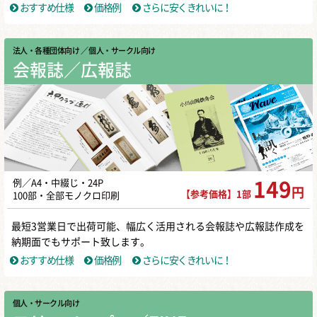
おすすめ仕様
価格例
さらに安くきれいに！
法人・各種団体向け
／ 個人・サークル向け
会報誌／広報誌
例／A4・中綴じ・24P
149
円
【参考価格】1部
100部・全部モノクロ印刷
最短3営業日で出荷可能、幅広く活用される会報誌や広報誌作成を
納期面でもサポート致します。
おすすめ仕様
価格例
さらに安くきれいに！
個人・サークル向け