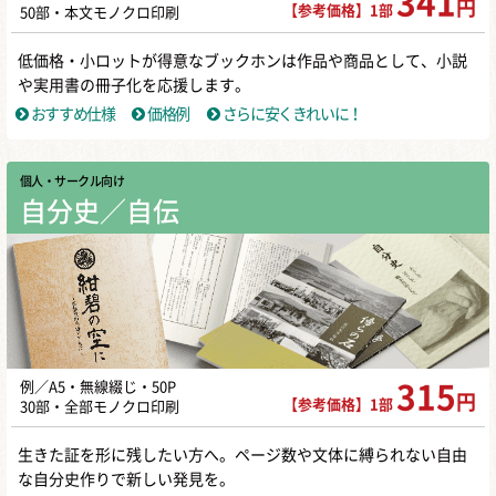
341
円
【参考価格】1部
50部・本文モノクロ印刷
低価格・小ロットが得意なブックホンは作品や商品として、小説
や実用書の冊子化を応援します。
おすすめ仕様
価格例
さらに安くきれいに！
個人・サークル向け
自分史／自伝
例／A5・無線綴じ・50P
315
円
【参考価格】1部
30部・全部モノクロ印刷
生きた証を形に残したい方へ。ページ数や文体に縛られない自由
な自分史作りで新しい発見を。