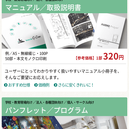
マニュアル／取扱説明書
例／A5・無線綴じ・100P
320
円
【参考価格】1部
50部・本文モノクロ印刷
ユーザーにとってわかりやすく扱いやすいマニュアル小冊子を、
そんなご要望にお応えします。
おすすめ仕様
価格例
さらに安くきれいに！
学校・教育現場向け
／ 法人・各種団体向け
／ 個人・サークル向け
パンフレット／プログラム