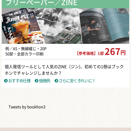
フリーペーパー／ZINE
例／A5・無線綴じ・20P
267
円
【参考価格】1部
50部・全部カラー印刷
個人発信ツールとして人気のZINE（ジン)、初めての1冊はブック
ホンでチャレンジしませんか？
おすすめ仕様
価格例
さらに安くきれいに！
Tweets by bookhon3