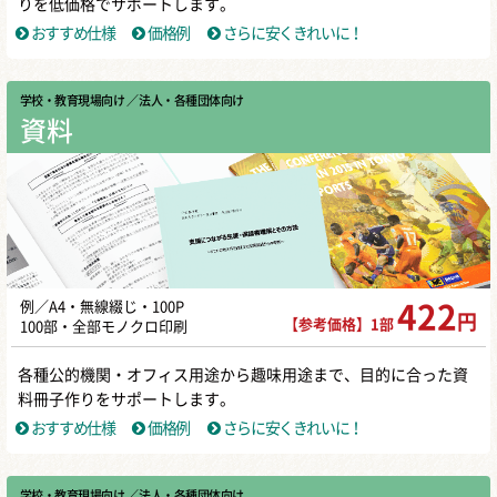
りを低価格でサポートします。
おすすめ仕様
価格例
さらに安くきれいに！
学校・教育現場向け
／ 法人・各種団体向け
資料
例／A4・無線綴じ・100P
422
円
【参考価格】1部
100部・全部モノクロ印刷
各種公的機関・オフィス用途から趣味用途まで、目的に合った資
料冊子作りをサポートします。
おすすめ仕様
価格例
さらに安くきれいに！
学校・教育現場向け
／ 法人・各種団体向け