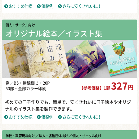
おすすめ仕様
価格例
さらに安くきれいに！
個人・サークル向け
オリジナル絵本／イラスト集
例／B5・無線綴じ・20P
327
円
【参考価格】1部
50部・全部カラー印刷
初めての冊子作りでも、簡単で、安くきれいに冊子絵本やオリジ
ナルのイラスト集を製作できます。
おすすめ仕様
価格例
さらに安くきれいに！
学校・教育現場向け
／ 法人・各種団体向け
／ 個人・サークル向け