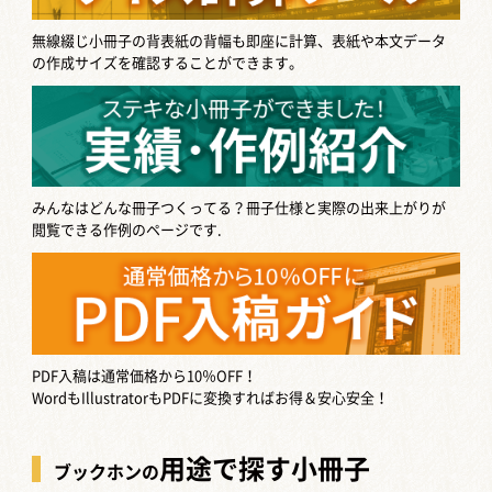
無線綴じ小冊子の背表紙の背幅も即座に計算、表紙や本文データ
の作成サイズを確認することができます。
みんなはどんな冊子つくってる？
冊子仕様と実際の出来上がりが
閲覧できる作例のページです.
PDF入稿は通常価格から10％OFF！
WordもIllustratorもPDFに変換すればお得＆安心安全！
用途で探す小冊子
ブックホンの