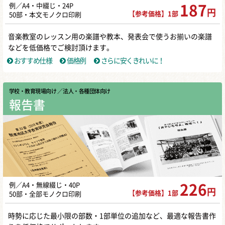
例／A4・中綴じ・24P
187
円
【参考価格】1部
50部・本文モノクロ印刷
音楽教室のレッスン用の楽譜や教本、発表会で使うお揃いの楽譜
などを低価格でご検討頂けます。
おすすめ仕様
価格例
さらに安くきれいに！
学校・教育現場向け
／ 法人・各種団体向け
報告書
例／A4・無線綴じ・40P
226
円
【参考価格】1部
50部・全部モノクロ印刷
時勢に応じた最小限の部数・1部単位の追加など、最適な報告書作