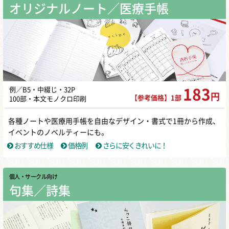
オリジナルノート／医療手帳
例／B5・中綴じ・32P
183
円
【参考価格】1部
100部・本文モノクロ印刷
各種ノートや医療用手帳を自由なデザイン・書式で1冊から作成、
イベントのノベルティーにも。
おすすめ仕様
価格例
さらに安くきれいに！
個人・サークル向け
句集／詩集