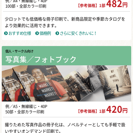
例／A4・無線綴じ・40P
482
円
【参考価格】1部
100部・全部カラー印刷
少ロットでも低価格な冊子印刷で、新商品限定や季節カタログを
より効果的に活用できます。
おすすめ仕様
価格例
さらに安くきれいに！
個人・サークル向け
写真集／フォトブック
例／A5・無線綴じ・40P
420
円
【参考価格】1部
50部・全部カラー印刷
撮りためた写真作品の冊子化は、ノベルティーとしても手軽で扱
いやすいオンデマンド印刷で。