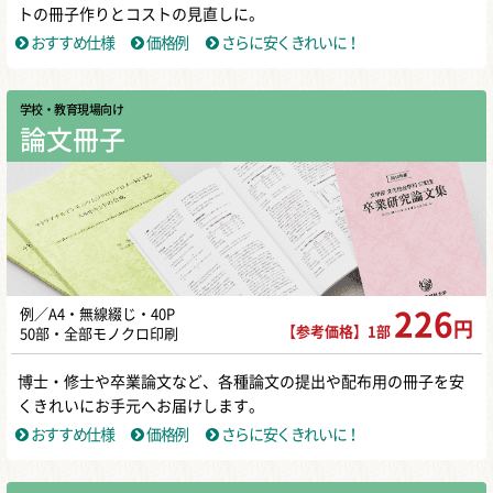
トの冊子作りとコストの見直しに。
おすすめ仕様
価格例
さらに安くきれいに！
学校・教育現場向け
論文冊子
例／A4・無線綴じ・40P
226
円
【参考価格】1部
50部・全部モノクロ印刷
博士・修士や卒業論文など、各種論文の提出や配布用の冊子を安
くきれいにお手元へお届けします。
おすすめ仕様
価格例
さらに安くきれいに！