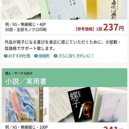
例／A5・無線綴じ・40P
237
円
【参考価格】1部
50部・全部モノクロ印刷
作品が冊子になる喜びを身近に感じていただくために、少部数・
低価格でサポート致します。
おすすめ仕様
価格例
さらに安くきれいに！
個人・サークル向け
小説／実用書
例／A5・無線綴じ・100P