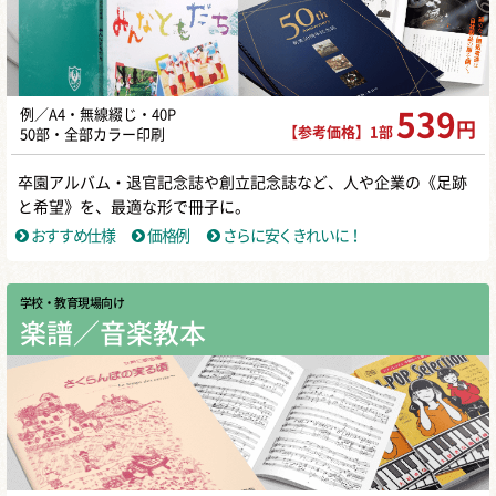
例／A4・無線綴じ・40P
539
円
【参考価格】1部
50部・全部カラー印刷
卒園アルバム・退官記念誌や創立記念誌など、人や企業の《足跡
と希望》を、最適な形で冊子に。
おすすめ仕様
価格例
さらに安くきれいに！
学校・教育現場向け
楽譜／音楽教本