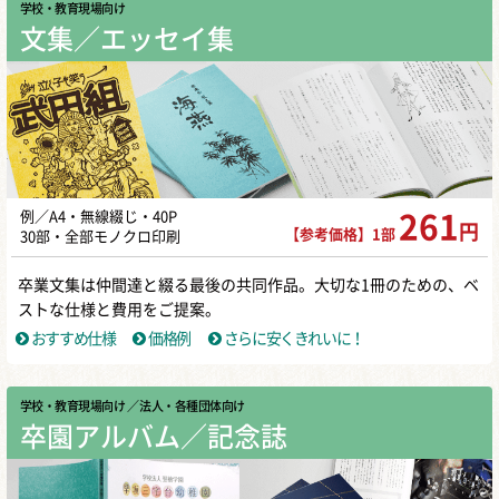
学校・教育現場向け
文集／エッセイ集
例／A4・無線綴じ・40P
261
円
【参考価格】1部
30部・全部モノクロ印刷
卒業文集は仲間達と綴る最後の共同作品。大切な1冊のための、ベ
ストな仕様と費用をご提案。
おすすめ仕様
価格例
さらに安くきれいに！
学校・教育現場向け
／ 法人・各種団体向け
卒園アルバム／記念誌