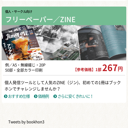
個人・サークル向け
フリーペーパー／ZINE
例／A5・無線綴じ・20P
267
円
【参考価格】1部
50部・全部カラー印刷
個人発信ツールとして人気のZINE（ジン)、初めての1冊はブック
ホンでチャレンジしませんか？
おすすめ仕様
価格例
さらに安くきれいに！
Tweets by bookhon3