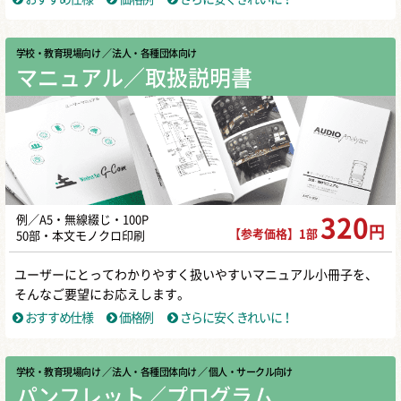
学校・教育現場向け
／ 法人・各種団体向け
マニュアル／取扱説明書
例／A5・無線綴じ・100P
320
円
【参考価格】1部
50部・本文モノクロ印刷
ユーザーにとってわかりやすく扱いやすいマニュアル小冊子を、
そんなご要望にお応えします。
おすすめ仕様
価格例
さらに安くきれいに！
学校・教育現場向け
／ 法人・各種団体向け
／ 個人・サークル向け
パンフレット／プログラム