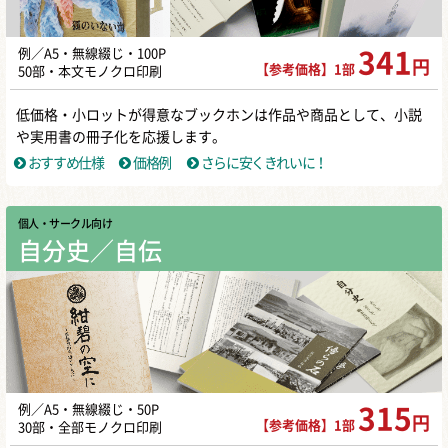
例／A5・無線綴じ・100P
341
円
【参考価格】1部
50部・本文モノクロ印刷
低価格・小ロットが得意なブックホンは作品や商品として、小説
や実用書の冊子化を応援します。
おすすめ仕様
価格例
さらに安くきれいに！
個人・サークル向け
自分史／自伝
例／A5・無線綴じ・50P
315
円
【参考価格】1部
30部・全部モノクロ印刷