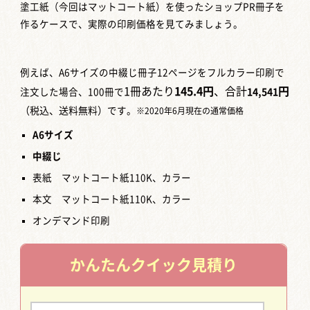
塗工紙（今回はマットコート紙）を使ったショップPR冊子を
作るケースで、実際の印刷価格を見てみましょう。
例えば、A6サイズの中綴じ冊子12ページをフルカラー印刷で
1冊あたり
145.4
円
、合計
円
注文した場合、100冊で
14,541
（税込、送料無料）
です。
※2020年6月現在の通常価格
A6
サイズ
中綴じ
表紙 マットコート紙110K、カラー
本文 マットコート紙110K、カラー
オンデマンド印刷
かんたん
クイック見積り