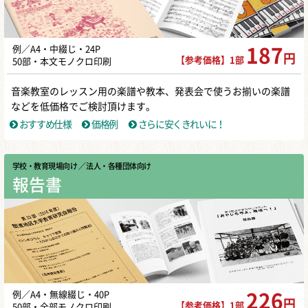
例／A4・中綴じ・24P
187
円
【参考価格】1部
50部・本文モノクロ印刷
音楽教室のレッスン用の楽譜や教本、発表会で使うお揃いの楽譜
などを低価格でご検討頂けます。
おすすめ仕様
価格例
さらに安くきれいに！
学校・教育現場向け
／ 法人・各種団体向け
報告書
例／A4・無線綴じ・40P
226
円
【参考価格】1部
50部・全部モノクロ印刷