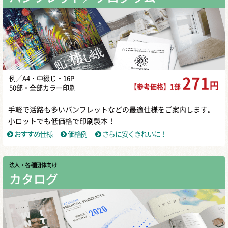
例／A4・中綴じ・16P
271
円
【参考価格】1部
50部・全部カラー印刷
手軽で活路も多いパンフレットなどの最適仕様をご案内します。
小ロットでも低価格で印刷製本！
おすすめ仕様
価格例
さらに安くきれいに！
法人・各種団体向け
カタログ