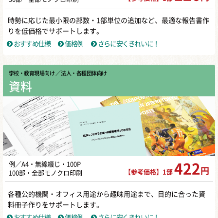
時勢に応じた最小限の部数・1部単位の追加など、最適な報告書作
りを低価格でサポートします。
おすすめ仕様
価格例
さらに安くきれいに！
学校・教育現場向け
／ 法人・各種団体向け
資料
例／A4・無線綴じ・100P
422
円
【参考価格】1部
100部・全部モノクロ印刷
各種公的機関・オフィス用途から趣味用途まで、目的に合った資
料冊子作りをサポートします。
おすすめ仕様
価格例
さらに安くきれいに！