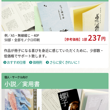
例／A5・無線綴じ・40P
237
円
【参考価格】1部
50部・全部モノクロ印刷
作品が冊子になる喜びを身近に感じていただくために、少部数・
低価格でサポート致します。
おすすめ仕様
価格例
さらに安くきれいに！
個人・サークル向け
小説／実用書