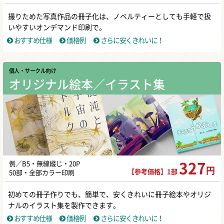
撮りためた写真作品の冊子化は、ノベルティーとしても手軽で扱
いやすいオンデマンド印刷で。
おすすめ仕様
価格例
さらに安くきれいに！
個人・サークル向け
オリジナル絵本／イラスト集
例／B5・無線綴じ・20P
327
円
【参考価格】1部
50部・全部カラー印刷
初めての冊子作りでも、簡単で、安くきれいに冊子絵本やオリジ
ナルのイラスト集を製作できます。
おすすめ仕様
価格例
さらに安くきれいに！