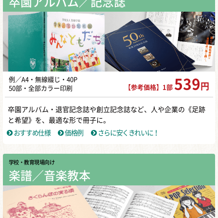
卒園アルバム／記念誌
例／A4・無線綴じ・40P
539
円
【参考価格】1部
50部・全部カラー印刷
卒園アルバム・退官記念誌や創立記念誌など、人や企業の《足跡
と希望》を、最適な形で冊子に。
おすすめ仕様
価格例
さらに安くきれいに！
学校・教育現場向け
楽譜／音楽教本