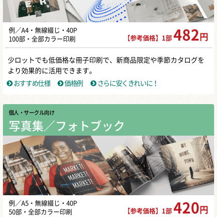
例／A4・無線綴じ・40P
482
円
【参考価格】1部
100部・全部カラー印刷
少ロットでも低価格な冊子印刷で、新商品限定や季節カタログを
より効果的に活用できます。
おすすめ仕様
価格例
さらに安くきれいに！
個人・サークル向け
写真集／フォトブック
例／A5・無線綴じ・40P
420
円
【参考価格】1部
50部・全部カラー印刷