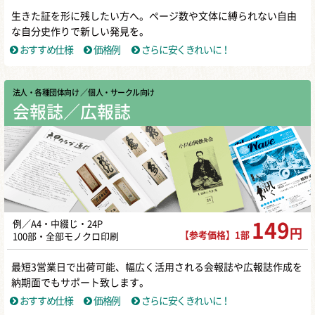
生きた証を形に残したい方へ。ページ数や文体に縛られない自由
な自分史作りで新しい発見を。
おすすめ仕様
価格例
さらに安くきれいに！
法人・各種団体向け
／ 個人・サークル向け
会報誌／広報誌
例／A4・中綴じ・24P
149
円
【参考価格】1部
100部・全部モノクロ印刷
最短3営業日で出荷可能、幅広く活用される会報誌や広報誌作成を
納期面でもサポート致します。
おすすめ仕様
価格例
さらに安くきれいに！