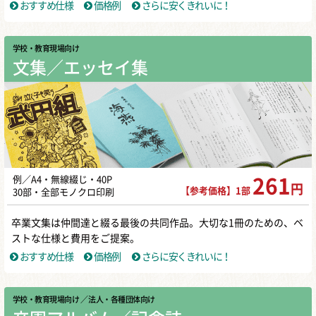
おすすめ仕様
価格例
さらに安くきれいに！
学校・教育現場向け
文集／エッセイ集
例／A4・無線綴じ・40P
261
円
【参考価格】1部
30部・全部モノクロ印刷
卒業文集は仲間達と綴る最後の共同作品。大切な1冊のための、ベ
ストな仕様と費用をご提案。
おすすめ仕様
価格例
さらに安くきれいに！
学校・教育現場向け
／ 法人・各種団体向け