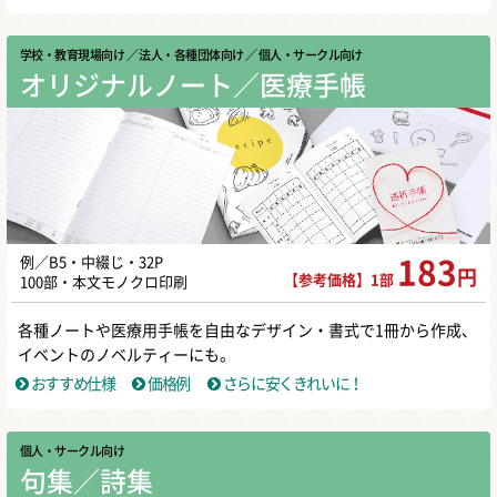
学校・教育現場向け
／ 法人・各種団体向け
／ 個人・サークル向け
オリジナルノート／医療手帳
例／B5・中綴じ・32P
183
円
【参考価格】1部
100部・本文モノクロ印刷
各種ノートや医療用手帳を自由なデザイン・書式で1冊から作成、
イベントのノベルティーにも。
おすすめ仕様
価格例
さらに安くきれいに！
個人・サークル向け
句集／詩集