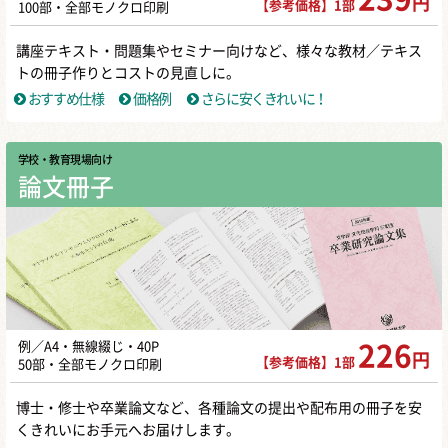
円
【参考価格】1部
100部・全部モノクロ印刷
講座テキスト・問題集やセミナー向けなど、様々な教材／テキス
トの冊子作りとコストの見直しに。
おすすめ仕様
価格例
さらに安くきれいに！
学校・教育現場向け
論文冊子
例／A4・無線綴じ・40P
226
円
【参考価格】1部
50部・全部モノクロ印刷
博士・修士や卒業論文など、各種論文の提出や配布用の冊子を安
くきれいにお手元へお届けします。