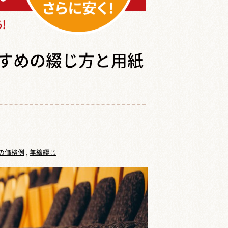
すめの綴じ方と用紙
の価格例
,
無線綴じ