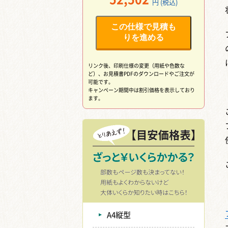
円 (税込)
この仕様で見積も
りを進める
リンク後、印刷仕様の変更（用紙や色数な
ど）、
お見積書PDFのダウンロードやご注文が
可能です。
キャンペーン期間中は割引価格を表示しており
ます。
A4縦型