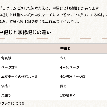
プログラムに適した製本方法は、中綴じと無線綴じがあります。
中綴じとは重ねた紙の中央をホチキスで留めて2つ折りにする雑誌
るみ、特殊な製本糊で綴じる単行本スタイルです。
中綴じと無線綴じの違い
中綴じ
背表紙
なし
ページ数
4～40ページ
※
本文データの作成ルール
4の倍数ページ数
価格
同じ
※
見開き
180度開く
※ブックホンの場合