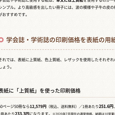
学会誌や学術誌に使用する紙は、
本文には上質紙
を使用するのが一
シンプル。より高級感を出したい冊子には、波の模様や子牛の皮の
がおすすめです。
学会誌・学術誌の印刷価格を表紙の用
それでは、表紙に上質紙、色上質紙、レザックを使用したそれぞれ
しょう。
表紙に「上質紙」を使った印刷価格
251.6
円
60ページ50冊なら
12,579円
（税込、送料無料）／1冊あたり
233.3
円
になります。
1冊あたり
※2020年7月現在の通常価格、納期は10営業