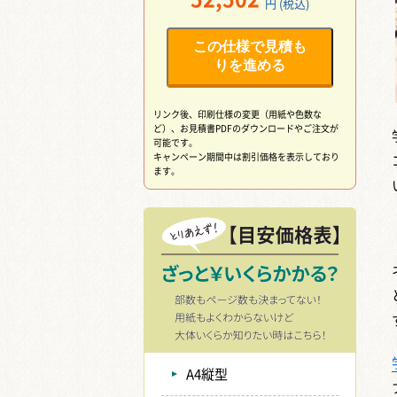
円 (税込)
この仕様で見積も
りを進める
リンク後、印刷仕様の変更（用紙や色数な
ど）、
お見積書PDFのダウンロードやご注文が
可能です。
キャンペーン期間中は割引価格を表示しており
ます。
A4縦型