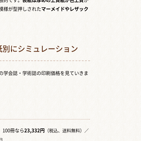
般的です。
表紙は厚めの上質紙か色上質
が
模様が型押しされた
マーメイドやレザック
紙別にシミュレーション
の学会誌・学術誌の印刷価格を見ていきま
100冊なら
23,332円
、
（税込、送料無料）
／
日