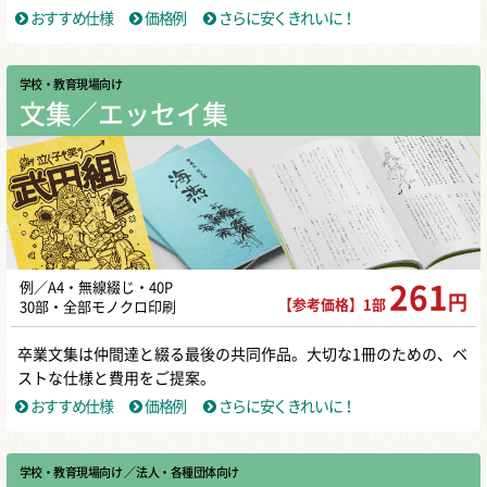
おすすめ仕様
価格例
さらに安くきれいに！
学校・教育現場向け
文集／エッセイ集
例／A4・無線綴じ・40P
261
円
【参考価格】1部
30部・全部モノクロ印刷
卒業文集は仲間達と綴る最後の共同作品。大切な1冊のための、ベ
ストな仕様と費用をご提案。
おすすめ仕様
価格例
さらに安くきれいに！
学校・教育現場向け
／ 法人・各種団体向け