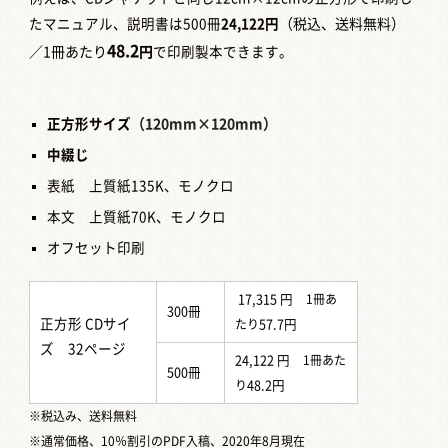
たマニュアル、説明書は500冊
24,122円
（税込、送料無料）
48.2
／1冊あたり
円
で印刷製本できます。
正方形サイズ
（120mm×120mm）
中綴じ
表紙 上質紙135K、モノクロ
本文 上質紙70K、モノクロ
オフセット印刷
17,315 円
1冊あ
300冊
正方形 CDサイ
たり
57.7円
ズ 32ページ
24,122 円
1冊あた
500冊
り
48.2円
※税込み、送料無料
※通常価格、10％割引のPDF入稿、2020年8月現在