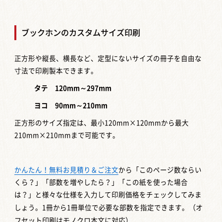
ブックホンのカスタムサイズ印刷
正方形や縦長、横長など、定型にないサイズの冊子を自由な
寸法で印刷製本できます。
タテ 120mm～297mm
ヨコ 90mm～210mm
正方形のサイズ指定は、最小120mm×120mmから最大
210mm×210mmまで可能です。
かんたん！無料お見積り＆ご注文
から「このページ数ならい
くら？」「部数を増やしたら？」「この紙を使った場合
は？」と様々な仕様を入力して印刷価格をチェックしてみま
しょう。1冊から1冊単位で必要な部数を指定できます。
（オ
フセット印刷はモノクロ本文に対応）