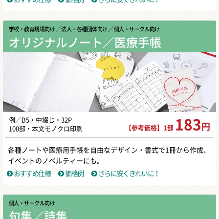
学校・教育現場向け
／ 法人・各種団体向け
／ 個人・サークル向け
オリジナルノート／医療手帳
例／B5・中綴じ・32P
183
円
【参考価格】1部
100部・本文モノクロ印刷
各種ノートや医療用手帳を自由なデザイン・書式で1冊から作成、
イベントのノベルティーにも。
おすすめ仕様
価格例
さらに安くきれいに！
個人・サークル向け
句集／詩集