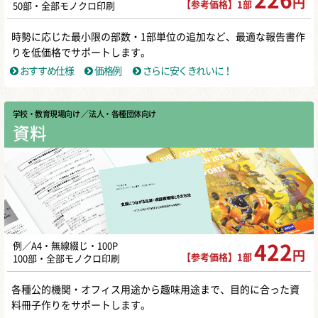
円
【参考価格】1部
50部・全部モノクロ印刷
時勢に応じた最小限の部数・1部単位の追加など、最適な報告書作
りを低価格でサポートします。
おすすめ仕様
価格例
さらに安くきれいに！
学校・教育現場向け
／ 法人・各種団体向け
資料
例／A4・無線綴じ・100P
422
円
【参考価格】1部
100部・全部モノクロ印刷
各種公的機関・オフィス用途から趣味用途まで、目的に合った資
料冊子作りをサポートします。