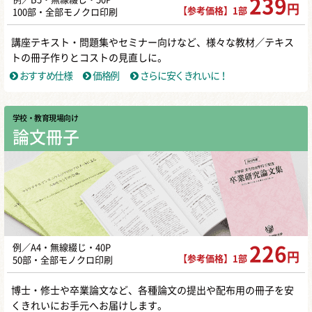
239
円
【参考価格】1部
100部・全部モノクロ印刷
講座テキスト・問題集やセミナー向けなど、様々な教材／テキス
トの冊子作りとコストの見直しに。
おすすめ仕様
価格例
さらに安くきれいに！
学校・教育現場向け
論文冊子
例／A4・無線綴じ・40P
226
円
【参考価格】1部
50部・全部モノクロ印刷
博士・修士や卒業論文など、各種論文の提出や配布用の冊子を安
くきれいにお手元へお届けします。