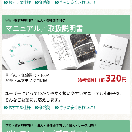
おすすめ仕様
価格例
さらに安くきれいに！
学校・教育現場向け
／ 法人・各種団体向け
マニュアル／取扱説明書
例／A5・無線綴じ・100P
320
円
【参考価格】1部
50部・本文モノクロ印刷
ユーザーにとってわかりやすく扱いやすいマニュアル小冊子を、
そんなご要望にお応えします。
おすすめ仕様
価格例
さらに安くきれいに！
学校・教育現場向け
／ 法人・各種団体向け
／ 個人・サークル向け