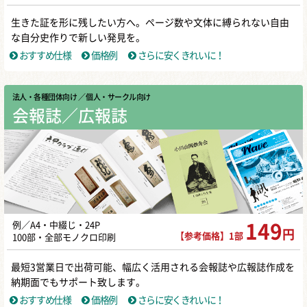
生きた証を形に残したい方へ。ページ数や文体に縛られない自由
な自分史作りで新しい発見を。
おすすめ仕様
価格例
さらに安くきれいに！
法人・各種団体向け
／ 個人・サークル向け
会報誌／広報誌
例／A4・中綴じ・24P
149
円
【参考価格】1部
100部・全部モノクロ印刷
最短3営業日で出荷可能、幅広く活用される会報誌や広報誌作成を
納期面でもサポート致します。
おすすめ仕様
価格例
さらに安くきれいに！