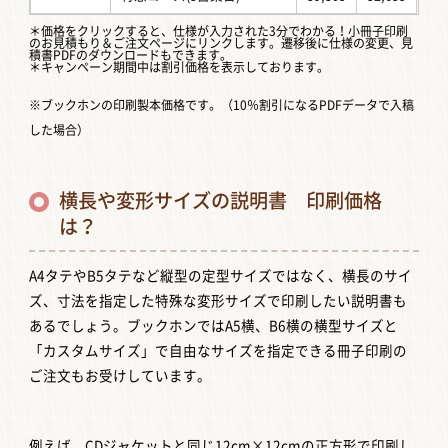
＊価格をクリックすると、仕様が入力された3分でわかる！
小冊子印刷
のお見積もり＆ご注文ページ
にリンクします。遷移後に仕様の変更、見
積書PDFのダウンロードもできます。
＊キャンペーン期間中は割引価格を表示しております。
※ブックホンの印刷製本価格です。（10％割引になるPDFデータで入稿
した場合）
横長や変形サイズの説明書 印刷価格
は？
A4タテやB5タテなど縦型の定型サイズではなく、横長のサイ
ズ、寸法を指定した特殊な変形サイズで印刷したい説明書も
あるでしょう。ブックホンではA5横、B6横の横型サイズと
「カスタムサイズ」で自由なサイズを指定できる冊子印刷の
ご注文もお受けしています。
例えば、CDジャケットと同じ12cm×12cmの正方形で印刷し