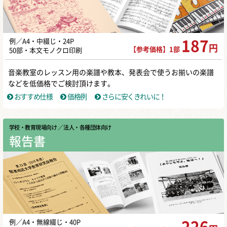
例／A4・中綴じ・24P
187
円
【参考価格】1部
50部・本文モノクロ印刷
音楽教室のレッスン用の楽譜や教本、発表会で使うお揃いの楽譜
などを低価格でご検討頂けます。
おすすめ仕様
価格例
さらに安くきれいに！
学校・教育現場向け
／ 法人・各種団体向け
報告書
例／A4・無線綴じ・40P
226