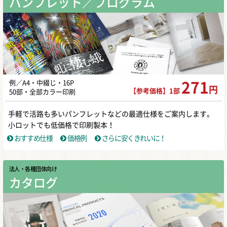
パンフレット／プログラム
例／A4・中綴じ・16P
271
円
【参考価格】1部
50部・全部カラー印刷
手軽で活路も多いパンフレットなどの最適仕様をご案内します。
小ロットでも低価格で印刷製本！
おすすめ仕様
価格例
さらに安くきれいに！
法人・各種団体向け
カタログ