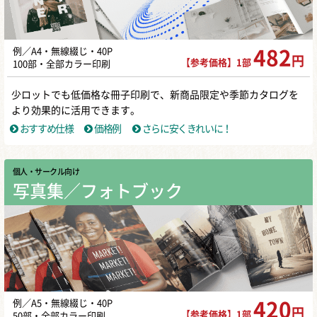
例／A4・無線綴じ・40P
482
円
【参考価格】1部
100部・全部カラー印刷
少ロットでも低価格な冊子印刷で、新商品限定や季節カタログを
より効果的に活用できます。
おすすめ仕様
価格例
さらに安くきれいに！
個人・サークル向け
写真集／フォトブック
例／A5・無線綴じ・40P
420
円
【参考価格】1部
50部・全部カラー印刷