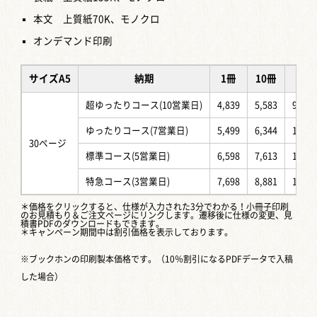
本文 上質紙70K、モノクロ
オンデマンド印刷
サイズA5
納期
1冊
10冊
50冊
超ゆったりコース(10営業日)
4,839
5,583
9,407
ゆったりコース(7営業日)
5,499
6,344
10,46
30ページ
標準コース(5営業日)
6,598
7,613
12,55
特急コース(3営業日)
7,698
8,881
14,65
＊価格をクリックすると、仕様が入力された3分でわかる！
小冊子印刷
のお見積もり＆ご注文ページ
にリンクします。遷移後に仕様の変更、見
積書PDFのダウンロードもできます。
＊キャンペーン期間中は割引価格を表示しております。
※ブックホンの印刷製本価格です。（10％割引になるPDFデータで入稿
した場合）