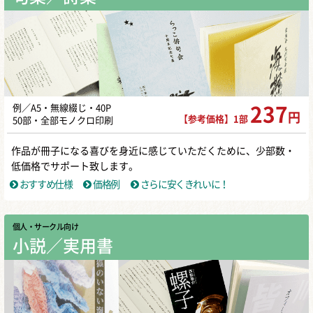
例／A5・無線綴じ・40P
237
円
【参考価格】1部
50部・全部モノクロ印刷
作品が冊子になる喜びを身近に感じていただくために、少部数・
低価格でサポート致します。
おすすめ仕様
価格例
さらに安くきれいに！
個人・サークル向け
小説／実用書