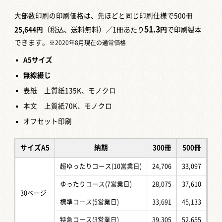
大部数印刷の印刷価格は、先ほどと同じ印刷仕様で500冊
51.3
25,644円
（税込、送料無料）／1冊あたり
円
で印刷製本
できます。
※2020年8月現在の通常価格
A5
サイズ
無線綴じ
表紙 上質紙135K、モノクロ
本文 上質紙70K、モノクロ
オフセット印刷
サイズA5
納期
300冊
500冊
超ゆったりコース(10営業日)
24,706
33,097
ゆったりコース(7営業日)
28,075
37,610
30ページ
標準コース(5営業日)
33,691
45,133
特急コース(3営業日)
39,305
52,655