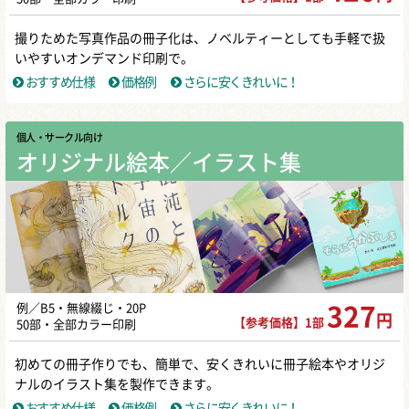
撮りためた写真作品の冊子化は、ノベルティーとしても手軽で扱
いやすいオンデマンド印刷で。
おすすめ仕様
価格例
さらに安くきれいに！
個人・サークル向け
オリジナル絵本／イラスト集
例／B5・無線綴じ・20P
327
円
【参考価格】1部
50部・全部カラー印刷
初めての冊子作りでも、簡単で、安くきれいに冊子絵本やオリジ
ナルのイラスト集を製作できます。
おすすめ仕様
価格例
さらに安くきれいに！