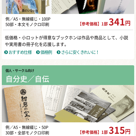
例／A5・無線綴じ・100P
341
円
【参考価格】1部
50部・本文モノクロ印刷
低価格・小ロットが得意なブックホンは作品や商品として、小説
や実用書の冊子化を応援します。
おすすめ仕様
価格例
さらに安くきれいに！
個人・サークル向け
自分史／自伝
例／A5・無線綴じ・50P
315
円
【参考価格】1部
30部・全部モノクロ印刷