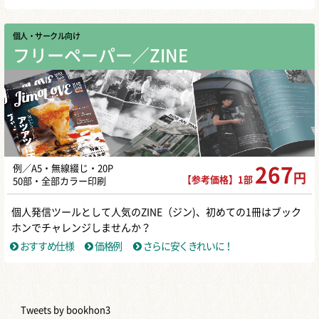
個人・サークル向け
フリーペーパー／ZINE
例／A5・無線綴じ・20P
267
円
【参考価格】1部
50部・全部カラー印刷
個人発信ツールとして人気のZINE（ジン)、初めての1冊はブック
ホンでチャレンジしませんか？
おすすめ仕様
価格例
さらに安くきれいに！
Tweets by bookhon3