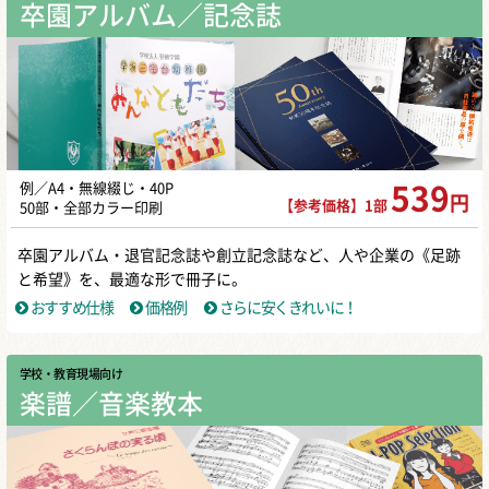
卒園アルバム／記念誌
例／A4・無線綴じ・40P
539
円
【参考価格】1部
50部・全部カラー印刷
卒園アルバム・退官記念誌や創立記念誌など、人や企業の《足跡
と希望》を、最適な形で冊子に。
おすすめ仕様
価格例
さらに安くきれいに！
学校・教育現場向け
楽譜／音楽教本