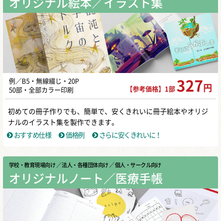
オリジナル絵本／イラスト集
例／B5・無線綴じ・20P
327
円
【参考価格】1部
50部・全部カラー印刷
初めての冊子作りでも、簡単で、安くきれいに冊子絵本やオリジ
ナルのイラスト集を製作できます。
おすすめ仕様
価格例
さらに安くきれいに！
学校・教育現場向け
／ 法人・各種団体向け
／ 個人・サークル向け
オリジナルノート／医療手帳