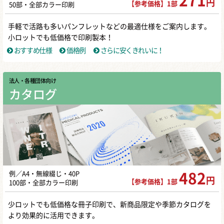
271
円
【参考価格】1部
50部・全部カラー印刷
手軽で活路も多いパンフレットなどの最適仕様をご案内します。
小ロットでも低価格で印刷製本！
おすすめ仕様
価格例
さらに安くきれいに！
法人・各種団体向け
カタログ
例／A4・無線綴じ・40P
482
円
【参考価格】1部
100部・全部カラー印刷
少ロットでも低価格な冊子印刷で、新商品限定や季節カタログを
より効果的に活用できます。