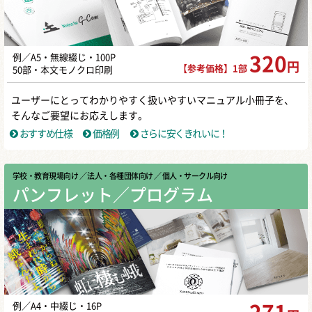
例／A5・無線綴じ・100P
320
円
【参考価格】1部
50部・本文モノクロ印刷
ユーザーにとってわかりやすく扱いやすいマニュアル小冊子を、
そんなご要望にお応えします。
おすすめ仕様
価格例
さらに安くきれいに！
学校・教育現場向け
／ 法人・各種団体向け
／ 個人・サークル向け
パンフレット／プログラム
例／A4・中綴じ・16P