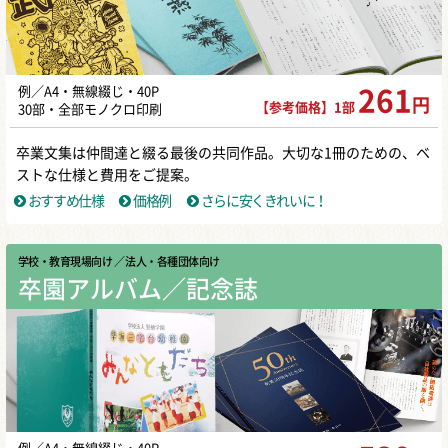
例／A4・無線綴じ・40P
261
円
【参考価格】1部
30部・全部モノクロ印刷
卒業文集は仲間達と綴る最後の共同作品。大切な1冊のための、ベ
ストな仕様と費用をご提案。
おすすめ仕様
価格例
さらに安くきれいに！
学校・教育現場向け
／ 法人・各種団体向け
卒園アルバム／記念誌