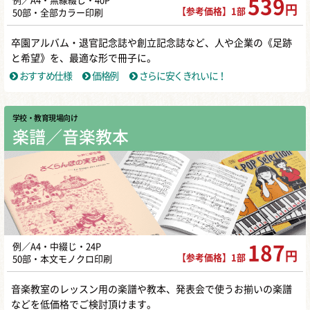
例／A4・無線綴じ・40P
539
円
【参考価格】1部
50部・全部カラー印刷
卒園アルバム・退官記念誌や創立記念誌など、人や企業の《足跡
と希望》を、最適な形で冊子に。
おすすめ仕様
価格例
さらに安くきれいに！
学校・教育現場向け
楽譜／音楽教本
例／A4・中綴じ・24P
187
円
【参考価格】1部
50部・本文モノクロ印刷
音楽教室のレッスン用の楽譜や教本、発表会で使うお揃いの楽譜
などを低価格でご検討頂けます。