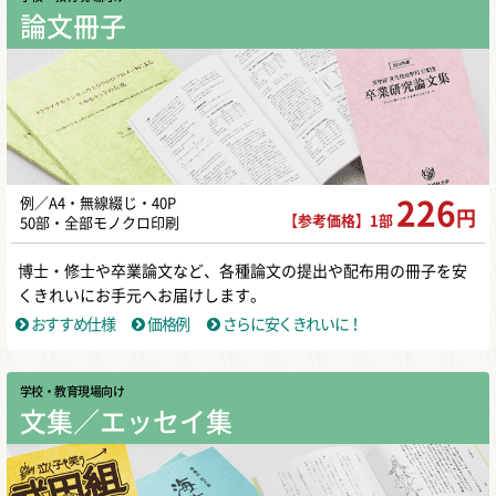
論文冊子
例／A4・無線綴じ・40P
226
円
【参考価格】1部
50部・全部モノクロ印刷
博士・修士や卒業論文など、各種論文の提出や配布用の冊子を安
くきれいにお手元へお届けします。
おすすめ仕様
価格例
さらに安くきれいに！
学校・教育現場向け
文集／エッセイ集