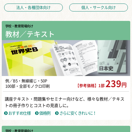
法人・各種団体向け
個人・サークル向け
学校・教育現場向け
教材／テキスト
例／B5・無線綴じ・50P
239
円
【参考価格】1部
100部・全部モノクロ印刷
講座テキスト・問題集やセミナー向けなど、様々な教材／テキス
トの冊子作りとコストの見直しに。
おすすめ仕様
価格例
さらに安くきれいに！
学校・教育現場向け