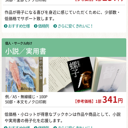
作品が冊子になる喜びを身近に感じていただくために、少部数・
低価格でサポート致します。
おすすめ仕様
価格例
さらに安くきれいに！
個人・サークル向け
小説／実用書
例／A5・無線綴じ・100P
341
円
【参考価格】1部
50部・本文モノクロ印刷
低価格・小ロットが得意なブックホンは作品や商品として、小説
や実用書の冊子化を応援します。
おすすめ仕様
価格例
さらに安くきれいに！