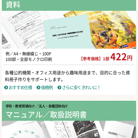
資料
例／A4・無線綴じ・100P
422
円
【参考価格】1部
100部・全部モノクロ印刷
各種公的機関・オフィス用途から趣味用途まで、目的に合った資
料冊子作りをサポートします。
おすすめ仕様
価格例
さらに安くきれいに！
学校・教育現場向け
／ 法人・各種団体向け
マニュアル／取扱説明書