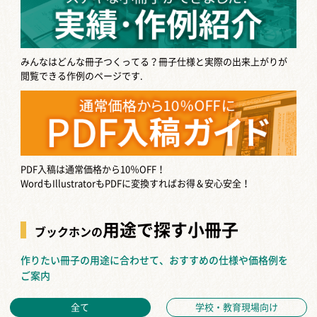
みんなはどんな冊子つくってる？
冊子仕様と実際の出来上がりが
閲覧できる作例のページです.
PDF入稿は通常価格から10％OFF！
WordもIllustratorもPDFに変換すればお得＆安心安全！
用途で探す小冊子
ブックホンの
作りたい冊子の用途に合わせて、おすすめの仕様や価格例を
ご案内
全て
学校・教育現場向け