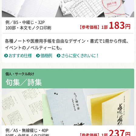
例／B5・中綴じ・32P
183
円
【参考価格】1部
100部・本文モノクロ印刷
各種ノートや医療用手帳を自由なデザイン・書式で1冊から作成、
イベントのノベルティーにも。
おすすめ仕様
価格例
さらに安くきれいに！
個人・サークル向け
句集／詩集
例／A5・無線綴じ・40P
237
円
【参考価格】1部
50部・全部モノクロ印刷