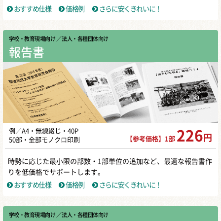
おすすめ仕様
価格例
さらに安くきれいに！
学校・教育現場向け
／ 法人・各種団体向け
報告書
例／A4・無線綴じ・40P
226
円
【参考価格】1部
50部・全部モノクロ印刷
時勢に応じた最小限の部数・1部単位の追加など、最適な報告書作
りを低価格でサポートします。
おすすめ仕様
価格例
さらに安くきれいに！
学校・教育現場向け
／ 法人・各種団体向け