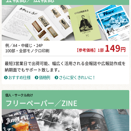
例／A4・中綴じ・24P
149
円
【参考価格】1部
100部・全部モノクロ印刷
最短3営業日で出荷可能、幅広く活用される会報誌や広報誌作成を
納期面でもサポート致します。
おすすめ仕様
価格例
さらに安くきれいに！
個人・サークル向け
フリーペーパー／ZINE