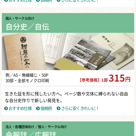
個人・サークル向け
自分史／自伝
例／A5・無線綴じ・50P
315
円
【参考価格】1部
30部・全部モノクロ印刷
生きた証を形に残したい方へ。ページ数や文体に縛られない自由
な自分史作りで新しい発見を。
おすすめ仕様
価格例
さらに安くきれいに！
法人・各種団体向け
／ 個人・サークル向け
会報誌／広報誌