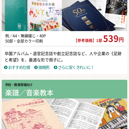
例／A4・無線綴じ・40P
539
円
【参考価格】1部
50部・全部カラー印刷
卒園アルバム・退官記念誌や創立記念誌など、人や企業の《足跡
と希望》を、最適な形で冊子に。
おすすめ仕様
価格例
さらに安くきれいに！
学校・教育現場向け
楽譜／音楽教本