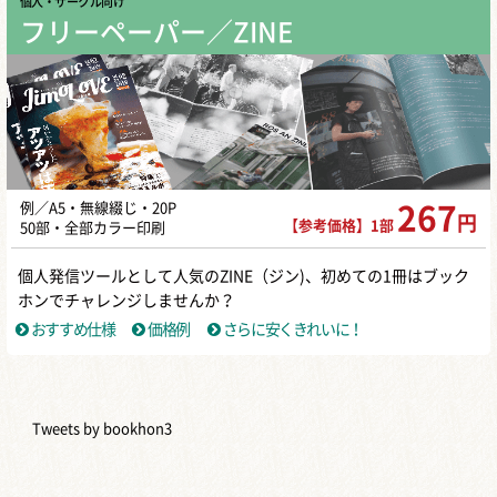
個人・サークル向け
フリーペーパー／ZINE
例／A5・無線綴じ・20P
267
円
【参考価格】1部
50部・全部カラー印刷
個人発信ツールとして人気のZINE（ジン)、初めての1冊はブック
ホンでチャレンジしませんか？
おすすめ仕様
価格例
さらに安くきれいに！
Tweets by bookhon3