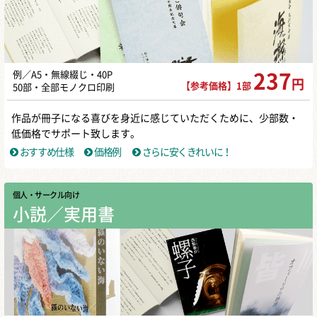
例／A5・無線綴じ・40P
237
円
【参考価格】1部
50部・全部モノクロ印刷
作品が冊子になる喜びを身近に感じていただくために、少部数・
低価格でサポート致します。
おすすめ仕様
価格例
さらに安くきれいに！
個人・サークル向け
小説／実用書