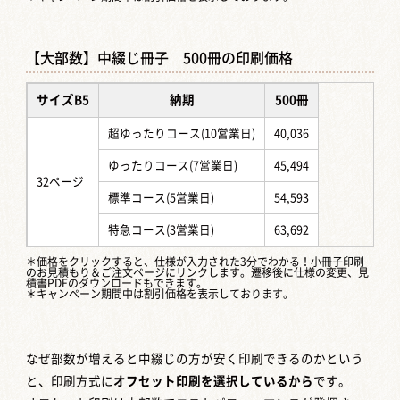
【大部数】中綴じ冊子 500冊の印刷価格
サイズB5
納期
500冊
超ゆったりコース(10営業日)
40,036
ゆったりコース(7営業日)
45,494
32ページ
標準コース(5営業日)
54,593
特急コース(3営業日)
63,692
＊価格をクリックすると、仕様が入力された3分でわかる！
小冊子印刷
のお見積もり＆ご注文ページ
にリンクします。遷移後に仕様の変更、見
積書PDFのダウンロードもできます。
＊キャンペーン期間中は割引価格を表示しております。
なぜ部数が増えると中綴じの方が安く印刷できるのかという
と、印刷方式に
オフセット印刷を選択しているから
です。