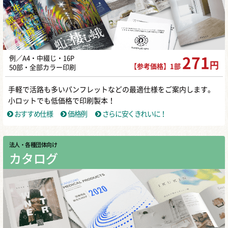
例／A4・中綴じ・16P
271
円
【参考価格】1部
50部・全部カラー印刷
手軽で活路も多いパンフレットなどの最適仕様をご案内します。
小ロットでも低価格で印刷製本！
おすすめ仕様
価格例
さらに安くきれいに！
法人・各種団体向け
カタログ