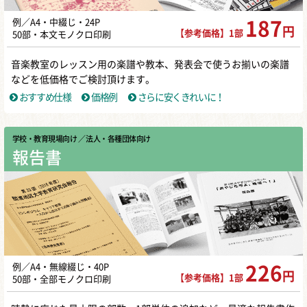
例／A4・中綴じ・24P
187
円
【参考価格】1部
50部・本文モノクロ印刷
音楽教室のレッスン用の楽譜や教本、発表会で使うお揃いの楽譜
などを低価格でご検討頂けます。
おすすめ仕様
価格例
さらに安くきれいに！
学校・教育現場向け
／ 法人・各種団体向け
報告書
例／A4・無線綴じ・40P
226
円
【参考価格】1部
50部・全部モノクロ印刷