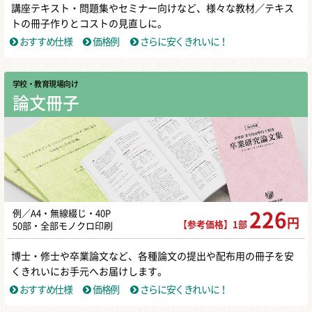
講座テキスト・問題集やセミナー向けなど、様々な教材／テキス
トの冊子作りとコストの見直しに。
おすすめ仕様
価格例
さらに安くきれいに！
学校・教育現場向け
論文冊子
例／A4・無線綴じ・40P
226
円
【参考価格】1部
50部・全部モノクロ印刷
博士・修士や卒業論文など、各種論文の提出や配布用の冊子を安
くきれいにお手元へお届けします。
おすすめ仕様
価格例
さらに安くきれいに！