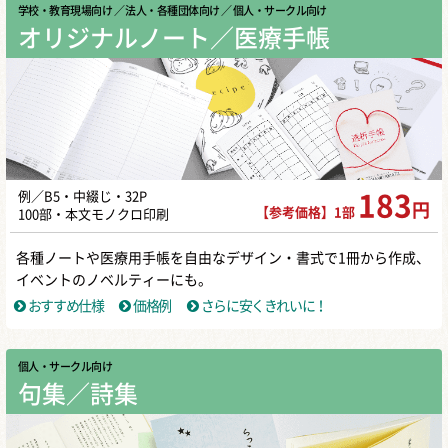
学校・教育現場向け
／ 法人・各種団体向け
／ 個人・サークル向け
オリジナルノート／医療手帳
例／B5・中綴じ・32P
183
円
【参考価格】1部
100部・本文モノクロ印刷
各種ノートや医療用手帳を自由なデザイン・書式で1冊から作成、
イベントのノベルティーにも。
おすすめ仕様
価格例
さらに安くきれいに！
個人・サークル向け
句集／詩集