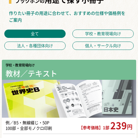
用途で探す小冊子
ブックホンの
作りたい冊子の用途に合わせて、おすすめの仕様や価格例を
ご案内
全て
学校・教育現場向け
法人・各種団体向け
個人・サークル向け
学校・教育現場向け
教材／テキスト
例／B5・無線綴じ・50P
239
円
【参考価格】1部
100部・全部モノクロ印刷