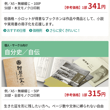
例／A5・無線綴じ・100P
341
円
【参考価格】1部
50部・本文モノクロ印刷
低価格・小ロットが得意なブックホンは作品や商品として、小説
や実用書の冊子化を応援します。
おすすめ仕様
価格例
さらに安くきれいに！
個人・サークル向け
自分史／自伝
例／A5・無線綴じ・50P
315
円
【参考価格】1部
30部・全部モノクロ印刷
生きた証を形に残したい方へ。ページ数や文体に縛られない自由