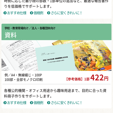
時勢に応じた最小限の部数・1部単位の追加など、最適な報告書作
りを低価格でサポートします。
おすすめ仕様
価格例
さらに安くきれいに！
学校・教育現場向け
／ 法人・各種団体向け
資料
例／A4・無線綴じ・100P
422
円
【参考価格】1部
100部・全部モノクロ印刷
各種公的機関・オフィス用途から趣味用途まで、目的に合った資
料冊子作りをサポートします。
おすすめ仕様
価格例
さらに安くきれいに！