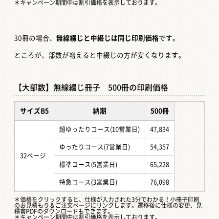
＊キャンペーン期間中は割引価格を表示しております。
30冊の場合、
無線綴じと中綴じは同じ印刷価格
です。
ところが、部数が増えると中綴じの方が安くなります。
【大部数】無線綴じ冊子 500冊の印刷価格
サイズB5
納期
500冊
超ゆったりコース(10営業日)
47,834
ゆったりコース(7営業日)
54,357
32ページ
標準コース(5営業日)
65,228
特急コース(3営業日)
76,098
＊価格をクリックすると、仕様が入力された3分でわかる！
小冊子印刷
のお見積もり＆ご注文ページ
にリンクします。遷移後に仕様の変更、見
積書PDFのダウンロードもできます。
＊キャンペーン期間中は割引価格を表示しております。