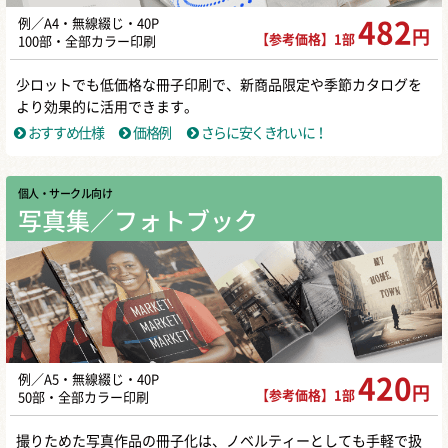
例／A4・無線綴じ・40P
482
円
【参考価格】1部
100部・全部カラー印刷
少ロットでも低価格な冊子印刷で、新商品限定や季節カタログを
より効果的に活用できます。
おすすめ仕様
価格例
さらに安くきれいに！
個人・サークル向け
写真集／フォトブック
例／A5・無線綴じ・40P
420
円
【参考価格】1部
50部・全部カラー印刷
撮りためた写真作品の冊子化は、ノベルティーとしても手軽で扱