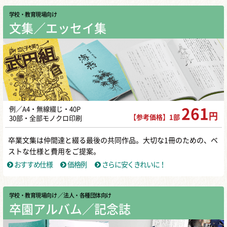
学校・教育現場向け
文集／エッセイ集
例／A4・無線綴じ・40P
261
円
【参考価格】1部
30部・全部モノクロ印刷
卒業文集は仲間達と綴る最後の共同作品。大切な1冊のための、ベ
ストな仕様と費用をご提案。
おすすめ仕様
価格例
さらに安くきれいに！
学校・教育現場向け
／ 法人・各種団体向け
卒園アルバム／記念誌