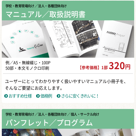
学校・教育現場向け
／ 法人・各種団体向け
マニュアル／取扱説明書
例／A5・無線綴じ・100P
320
円
【参考価格】1部
50部・本文モノクロ印刷
ユーザーにとってわかりやすく扱いやすいマニュアル小冊子を、
そんなご要望にお応えします。
おすすめ仕様
価格例
さらに安くきれいに！
学校・教育現場向け
／ 法人・各種団体向け
／ 個人・サークル向け
パンフレット／プログラム