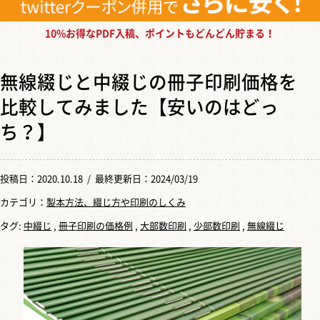
10%お得なPDF入稿、ポイントもどんどん貯まる！
無線綴じと中綴じの冊子印刷価格を
比較してみました【安いのはどっ
ち？】
投稿日：
2020.10.18
/ 最終更新日：2024/03/19
カテゴリ：
製本方法、綴じ方や印刷のしくみ
タグ:
中綴じ
,
冊子印刷の価格例
,
大部数印刷
,
少部数印刷
,
無線綴じ