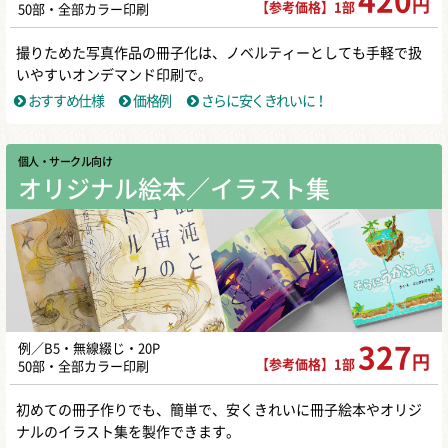
420
円
【参考価格】1部
50部・全部カラー印刷
撮りためた写真作品の冊子化は、ノベルティーとしても手軽で扱
いやすいオンデマンド印刷で。
おすすめ仕様
価格例
さらに安くきれいに！
個人・サークル向け
オリジナル絵本／イラスト集
例／B5・無線綴じ・20P
327
円
【参考価格】1部
50部・全部カラー印刷
初めての冊子作りでも、簡単で、安くきれいに冊子絵本やオリジ
ナルのイラスト集を製作できます。