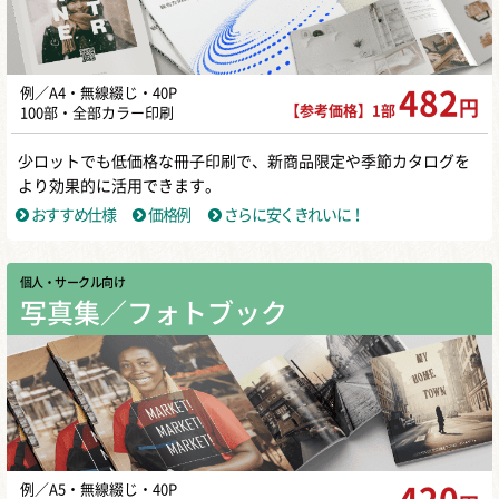
例／A4・無線綴じ・40P
482
円
【参考価格】1部
100部・全部カラー印刷
少ロットでも低価格な冊子印刷で、新商品限定や季節カタログを
より効果的に活用できます。
おすすめ仕様
価格例
さらに安くきれいに！
個人・サークル向け
写真集／フォトブック
例／A5・無線綴じ・40P