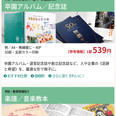
卒園アルバム／記念誌
例／A4・無線綴じ・40P
539
円
【参考価格】1部
50部・全部カラー印刷
卒園アルバム・退官記念誌や創立記念誌など、人や企業の《足跡
と希望》を、最適な形で冊子に。
おすすめ仕様
価格例
さらに安くきれいに！
学校・教育現場向け
楽譜／音楽教本