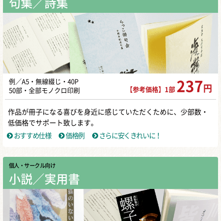
句集／詩集
例／A5・無線綴じ・40P
237
円
【参考価格】1部
50部・全部モノクロ印刷
作品が冊子になる喜びを身近に感じていただくために、少部数・
低価格でサポート致します。
おすすめ仕様
価格例
さらに安くきれいに！
個人・サークル向け
小説／実用書