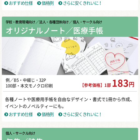
おすすめ仕様
価格例
さらに安くきれいに！
学校・教育現場向け
／ 法人・各種団体向け
／ 個人・サークル向け
オリジナルノート／医療手帳
例／B5・中綴じ・32P
183
円
【参考価格】1部
100部・本文モノクロ印刷
各種ノートや医療用手帳を自由なデザイン・書式で1冊から作成、
イベントのノベルティーにも。
おすすめ仕様
価格例
さらに安くきれいに！
個人・サークル向け