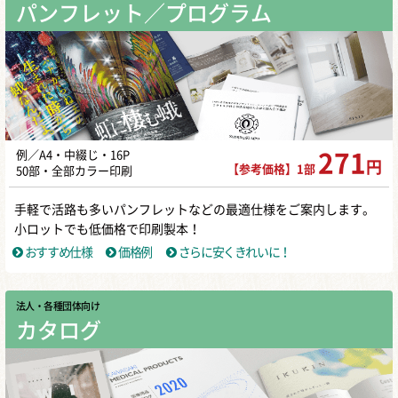
パンフレット／プログラム
例／A4・中綴じ・16P
271
円
【参考価格】1部
50部・全部カラー印刷
手軽で活路も多いパンフレットなどの最適仕様をご案内します。
小ロットでも低価格で印刷製本！
おすすめ仕様
価格例
さらに安くきれいに！
法人・各種団体向け
カタログ