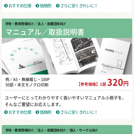
おすすめ仕様
価格例
さらに安くきれいに！
学校・教育現場向け
／ 法人・各種団体向け
マニュアル／取扱説明書
例／A5・無線綴じ・100P
320
円
【参考価格】1部
50部・本文モノクロ印刷
ユーザーにとってわかりやすく扱いやすいマニュアル小冊子を、
そんなご要望にお応えします。
おすすめ仕様
価格例
さらに安くきれいに！
学校・教育現場向け
／ 法人・各種団体向け
／ 個人・サークル向け