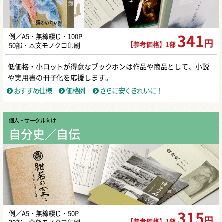
例／A5・無線綴じ・100P
341
円
【参考価格】1部
50部・本文モノクロ印刷
低価格・小ロットが得意なブックホンは作品や商品として、小説
や実用書の冊子化を応援します。
おすすめ仕様
価格例
さらに安くきれいに！
個人・サークル向け
自分史／自伝
例／A5・無線綴じ・50P
315
円
【参考価格】1部