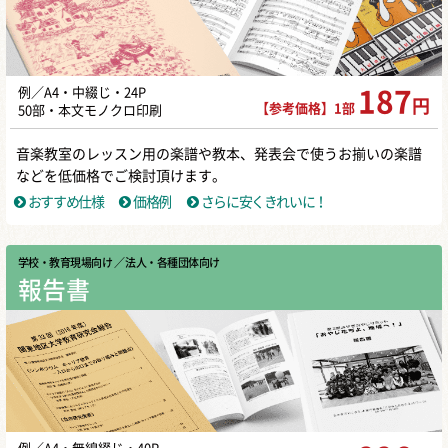
例／A4・中綴じ・24P
187
円
【参考価格】1部
50部・本文モノクロ印刷
音楽教室のレッスン用の楽譜や教本、発表会で使うお揃いの楽譜
などを低価格でご検討頂けます。
おすすめ仕様
価格例
さらに安くきれいに！
学校・教育現場向け
／ 法人・各種団体向け
報告書