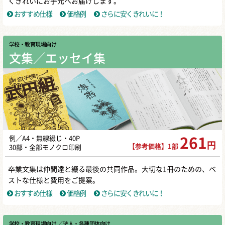
くきれいにお手元へお届けします。
おすすめ仕様
価格例
さらに安くきれいに！
学校・教育現場向け
文集／エッセイ集
例／A4・無線綴じ・40P
261
円
【参考価格】1部
30部・全部モノクロ印刷
卒業文集は仲間達と綴る最後の共同作品。大切な1冊のための、ベ
ストな仕様と費用をご提案。
おすすめ仕様
価格例
さらに安くきれいに！
学校・教育現場向け
／ 法人・各種団体向け