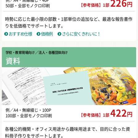
例／A4・無線綴じ・40P
226
円
【参考価格】1部
50部・全部モノクロ印刷
時勢に応じた最小限の部数・1部単位の追加など、最適な報告書作
りを低価格でサポートします。
おすすめ仕様
価格例
さらに安くきれいに！
学校・教育現場向け
／ 法人・各種団体向け
資料
例／A4・無線綴じ・100P
422
円
【参考価格】1部
100部・全部モノクロ印刷
各種公的機関・オフィス用途から趣味用途まで、目的に合った資
料冊子作りをサポートします。