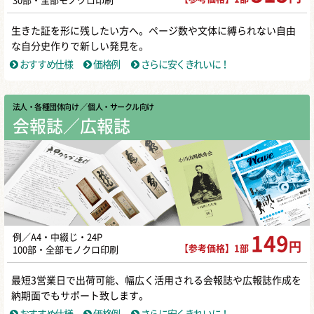
30部・全部モノクロ印刷
生きた証を形に残したい方へ。ページ数や文体に縛られない自由
な自分史作りで新しい発見を。
おすすめ仕様
価格例
さらに安くきれいに！
法人・各種団体向け
／ 個人・サークル向け
会報誌／広報誌
例／A4・中綴じ・24P
149
円
【参考価格】1部
100部・全部モノクロ印刷
最短3営業日で出荷可能、幅広く活用される会報誌や広報誌作成を
納期面でもサポート致します。