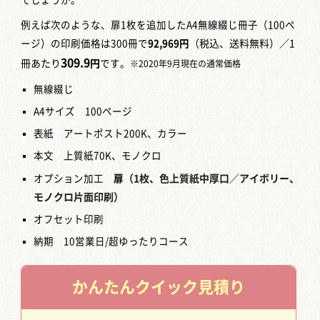
でしょうか。
例えば次のような、扉1枚を追加したA4無線綴じ冊子（100ペ
ージ）の印刷価格は300冊で
92,969円
（税込、送料無料）／1
309.9
冊あたり
円
です。
※2020年9月現在の通常価格
無線綴じ
A4サイズ 100ページ
表紙 アートポスト200K、カラー
本文 上質紙70K、モノクロ
オプション加工
扉
（1枚、色上質紙中厚口／アイボリー、
モノクロ片面印刷）
オフセット印刷
納期 10営業日/超ゆったりコース
かんたん
クイック見積り