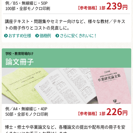
例／B5・無線綴じ・50P
239
円
【参考価格】1部
100部・全部モノクロ印刷
講座テキスト・問題集やセミナー向けなど、様々な教材／テキス
トの冊子作りとコストの見直しに。
おすすめ仕様
価格例
さらに安くきれいに！
学校・教育現場向け
論文冊子
例／A4・無線綴じ・40P
226
円
【参考価格】1部
50部・全部モノクロ印刷
博士・修士や卒業論文など、各種論文の提出や配布用の冊子を安