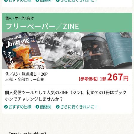
おすすめ仕様
価格例
さらに安くきれいに！
個人・サークル向け
フリーペーパー／ZINE
例／A5・無線綴じ・20P
267
円
【参考価格】1部
50部・全部カラー印刷
個人発信ツールとして人気のZINE（ジン)、初めての1冊はブック
ホンでチャレンジしませんか？
おすすめ仕様
価格例
さらに安くきれいに！
Tweets by bookhon3