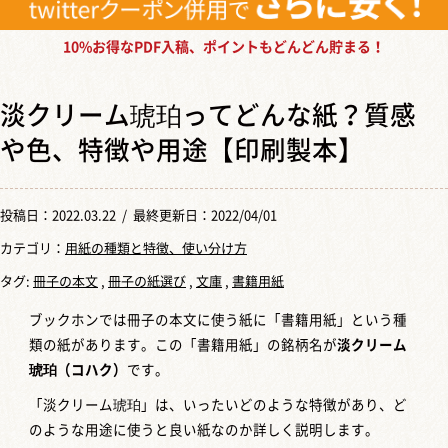
10%お得なPDF入稿、ポイントもどんどん貯まる！
淡クリーム琥珀ってどんな紙？質感
や色、特徴や用途【印刷製本】
投稿日：
2022.03.22
/ 最終更新日：2022/04/01
カテゴリ：
用紙の種類と特徴、使い分け方
タグ:
冊子の本文
,
冊子の紙選び
,
文庫
,
書籍用紙
ブックホンでは冊子の本文に使う紙に「書籍用紙」という種
類の紙があります。この「書籍用紙」の銘柄名が
淡クリーム
琥珀（コハク）
です。
「淡クリーム琥珀」は、いったいどのような特徴があり、ど
のような用途に使うと良い紙なのか詳しく説明します。