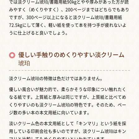
では淡クリーム琥珀/書籍用紙90kgとやや厚みがあった方が読
みやすく（めくりやすく）、200ページまではどちらでもあり
ですが、300ページ以上になると淡クリーム琥珀/書籍用紙
72.5kgにして薄く、軽い紙を使って本を持つ手が疲れないよ
うに仕上げると良いでしょう。
優しい手触りのめくりやすい淡クリーム
琥珀
淡クリーム琥珀の特徴は色だけではありません。
優しい風合いが魅力的で、柔らかそうな印象につい触れたく
なる紙です。上質紙と厚みは同じですが、上質紙と比べてめ
くりやすいのも淡クリーム琥珀の特色です。そのため、ペー
ジ数の多い本の本文用紙に向いています。
淡いクリーム色の本文用紙として「キンマリ」という紙を採
用している印刷会社も多いのですが、淡クリーム琥珀はキン
マリと比較してもめくりやすいといわれています。