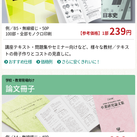
例／B5・無線綴じ・50P
239
円
【参考価格】1部
100部・全部モノクロ印刷
講座テキスト・問題集やセミナー向けなど、様々な教材／テキス
トの冊子作りとコストの見直しに。
おすすめ仕様
価格例
さらに安くきれいに！
学校・教育現場向け
論文冊子