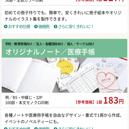
50部・全部カラー印刷
初めての冊子作りでも、簡単で、安くきれいに冊子絵本やオリジ
ナルのイラスト集を製作できます。
おすすめ仕様
価格例
さらに安くきれいに！
学校・教育現場向け
／ 法人・各種団体向け
／ 個人・サークル向け
オリジナルノート／医療手帳
例／B5・中綴じ・32P
183
円
【参考価格】1部
100部・本文モノクロ印刷
各種ノートや医療用手帳を自由なデザイン・書式で1冊から作成、
イベントのノベルティーにも。