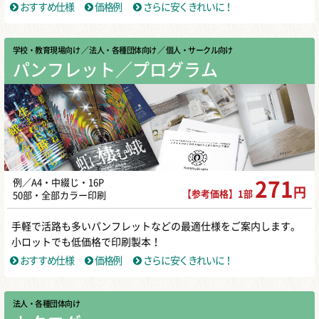
おすすめ仕様
価格例
さらに安くきれいに！
学校・教育現場向け
／ 法人・各種団体向け
／ 個人・サークル向け
パンフレット／プログラム
例／A4・中綴じ・16P
271
円
【参考価格】1部
50部・全部カラー印刷
手軽で活路も多いパンフレットなどの最適仕様をご案内します。
小ロットでも低価格で印刷製本！
おすすめ仕様
価格例
さらに安くきれいに！
法人・各種団体向け