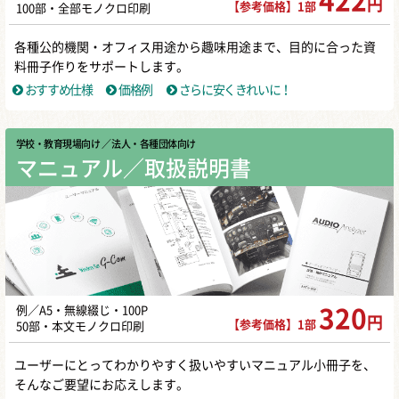
422
円
【参考価格】1部
100部・全部モノクロ印刷
各種公的機関・オフィス用途から趣味用途まで、目的に合った資
料冊子作りをサポートします。
おすすめ仕様
価格例
さらに安くきれいに！
学校・教育現場向け
／ 法人・各種団体向け
マニュアル／取扱説明書
例／A5・無線綴じ・100P
320
円
【参考価格】1部
50部・本文モノクロ印刷
ユーザーにとってわかりやすく扱いやすいマニュアル小冊子を、
そんなご要望にお応えします。