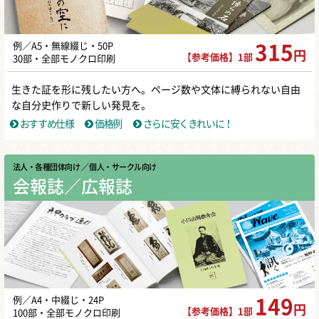
例／A5・無線綴じ・50P
315
円
【参考価格】1部
30部・全部モノクロ印刷
生きた証を形に残したい方へ。ページ数や文体に縛られない自由
な自分史作りで新しい発見を。
おすすめ仕様
価格例
さらに安くきれいに！
法人・各種団体向け
／ 個人・サークル向け
会報誌／広報誌
例／A4・中綴じ・24P
149
円
【参考価格】1部
100部・全部モノクロ印刷