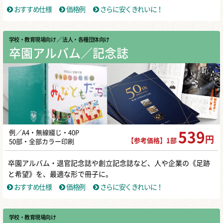
おすすめ仕様
価格例
さらに安くきれいに！
学校・教育現場向け
／ 法人・各種団体向け
卒園アルバム／記念誌
例／A4・無線綴じ・40P
539
円
【参考価格】1部
50部・全部カラー印刷
卒園アルバム・退官記念誌や創立記念誌など、人や企業の《足跡
と希望》を、最適な形で冊子に。
おすすめ仕様
価格例
さらに安くきれいに！
学校・教育現場向け