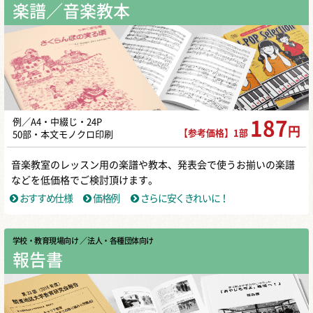
楽譜／音楽教本
例／A4・中綴じ・24P
187
円
【参考価格】1部
50部・本文モノクロ印刷
音楽教室のレッスン用の楽譜や教本、発表会で使うお揃いの楽譜
などを低価格でご検討頂けます。
おすすめ仕様
価格例
さらに安くきれいに！
学校・教育現場向け
／ 法人・各種団体向け
報告書