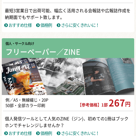
最短3営業日で出荷可能、幅広く活用される会報誌や広報誌作成を
納期面でもサポート致します。
おすすめ仕様
価格例
さらに安くきれいに！
個人・サークル向け
フリーペーパー／ZINE
例／A5・無線綴じ・20P
267
円
【参考価格】1部
50部・全部カラー印刷
個人発信ツールとして人気のZINE（ジン)、初めての1冊はブック
ホンでチャレンジしませんか？
おすすめ仕様
価格例
さらに安くきれいに！