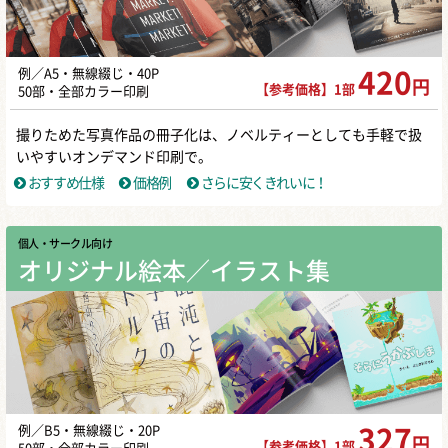
例／A5・無線綴じ・40P
420
円
【参考価格】1部
50部・全部カラー印刷
撮りためた写真作品の冊子化は、ノベルティーとしても手軽で扱
いやすいオンデマンド印刷で。
おすすめ仕様
価格例
さらに安くきれいに！
個人・サークル向け
オリジナル絵本／イラスト集
例／B5・無線綴じ・20P
327
円
【参考価格】1部