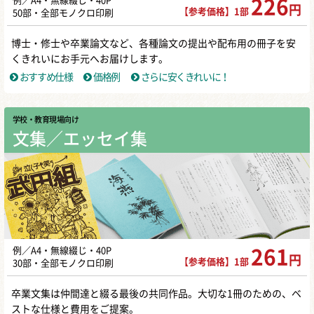
例／A4・無線綴じ・40P
226
円
【参考価格】1部
50部・全部モノクロ印刷
博士・修士や卒業論文など、各種論文の提出や配布用の冊子を安
くきれいにお手元へお届けします。
おすすめ仕様
価格例
さらに安くきれいに！
学校・教育現場向け
文集／エッセイ集
例／A4・無線綴じ・40P
261
円
【参考価格】1部
30部・全部モノクロ印刷
卒業文集は仲間達と綴る最後の共同作品。大切な1冊のための、ベ
ストな仕様と費用をご提案。