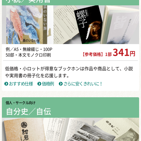
例／A5・無線綴じ・100P
341
円
【参考価格】1部
50部・本文モノクロ印刷
低価格・小ロットが得意なブックホンは作品や商品として、小説
や実用書の冊子化を応援します。
おすすめ仕様
価格例
さらに安くきれいに！
個人・サークル向け
自分史／自伝