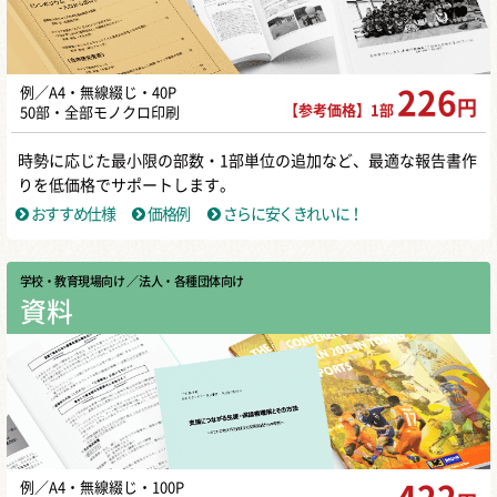
例／A4・無線綴じ・40P
226
円
【参考価格】1部
50部・全部モノクロ印刷
時勢に応じた最小限の部数・1部単位の追加など、最適な報告書作
りを低価格でサポートします。
おすすめ仕様
価格例
さらに安くきれいに！
学校・教育現場向け
／ 法人・各種団体向け
資料
例／A4・無線綴じ・100P