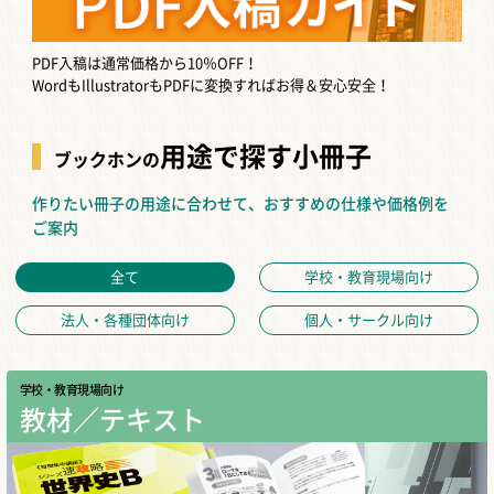
PDF入稿は通常価格から10％OFF！
WordもIllustratorもPDFに変換すればお得＆安心安全！
用途で探す小冊子
ブックホンの
作りたい冊子の用途に合わせて、おすすめの仕様や価格例を
ご案内
全て
学校・教育現場向け
法人・各種団体向け
個人・サークル向け
学校・教育現場向け
教材／テキスト