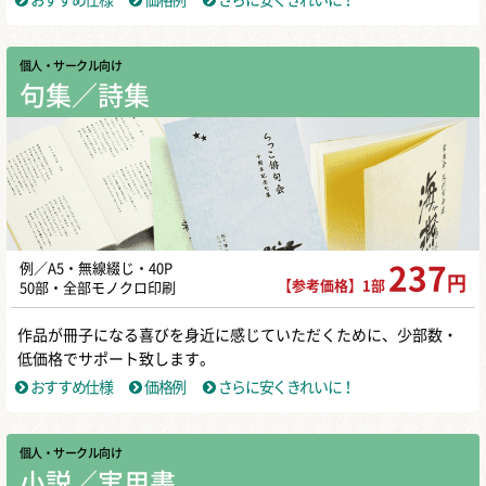
おすすめ仕様
価格例
さらに安くきれいに！
個人・サークル向け
句集／詩集
例／A5・無線綴じ・40P
237
円
【参考価格】1部
50部・全部モノクロ印刷
作品が冊子になる喜びを身近に感じていただくために、少部数・
低価格でサポート致します。
おすすめ仕様
価格例
さらに安くきれいに！
個人・サークル向け
小説／実用書