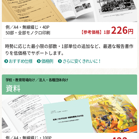
例／A4・無線綴じ・40P
226
円
【参考価格】1部
50部・全部モノクロ印刷
時勢に応じた最小限の部数・1部単位の追加など、最適な報告書作
りを低価格でサポートします。
おすすめ仕様
価格例
さらに安くきれいに！
学校・教育現場向け
／ 法人・各種団体向け
資料
例／A4・無線綴じ・100P