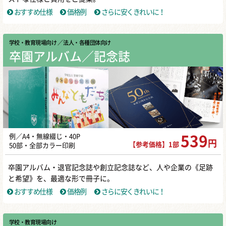
おすすめ仕様
価格例
さらに安くきれいに！
学校・教育現場向け
／ 法人・各種団体向け
卒園アルバム／記念誌
例／A4・無線綴じ・40P
539
円
【参考価格】1部
50部・全部カラー印刷
卒園アルバム・退官記念誌や創立記念誌など、人や企業の《足跡
と希望》を、最適な形で冊子に。
おすすめ仕様
価格例
さらに安くきれいに！
学校・教育現場向け