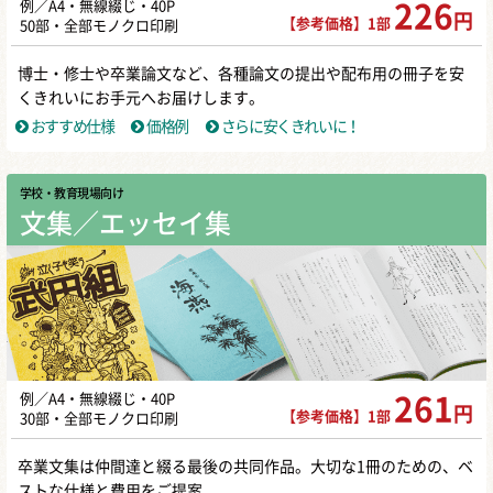
例／A4・無線綴じ・40P
226
円
【参考価格】1部
50部・全部モノクロ印刷
博士・修士や卒業論文など、各種論文の提出や配布用の冊子を安
くきれいにお手元へお届けします。
おすすめ仕様
価格例
さらに安くきれいに！
学校・教育現場向け
文集／エッセイ集
例／A4・無線綴じ・40P
261
円
【参考価格】1部
30部・全部モノクロ印刷
卒業文集は仲間達と綴る最後の共同作品。大切な1冊のための、ベ
ストな仕様と費用をご提案。