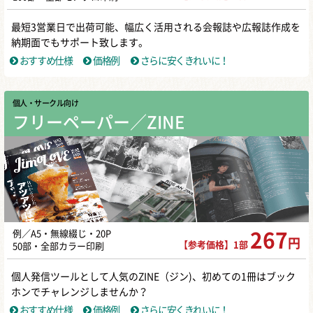
最短3営業日で出荷可能、幅広く活用される会報誌や広報誌作成を
納期面でもサポート致します。
おすすめ仕様
価格例
さらに安くきれいに！
個人・サークル向け
フリーペーパー／ZINE
例／A5・無線綴じ・20P
267
円
【参考価格】1部
50部・全部カラー印刷
個人発信ツールとして人気のZINE（ジン)、初めての1冊はブック
ホンでチャレンジしませんか？
おすすめ仕様
価格例
さらに安くきれいに！