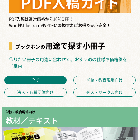
PDF入稿は通常価格から10％OFF！
WordもIllustratorもPDFに変換すればお得＆安心安全！
用途で探す小冊子
ブックホンの
作りたい冊子の用途に合わせて、おすすめの仕様や価格例を
ご案内
全て
学校・教育現場向け
法人・各種団体向け
個人・サークル向け
学校・教育現場向け
教材／テキスト