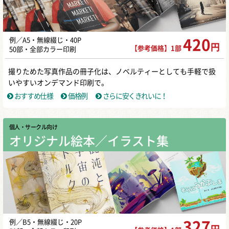
例／A5・無線綴じ・40P
420
円
【参考価格】1部
50部・全部カラー印刷
撮りためた写真作品の冊子化は、ノベルティーとしても手軽で扱
いやすいオンデマンド印刷で。
おすすめ仕様
価格例
さらに安くきれいに！
個人・サークル向け
オリジナル絵本／イラスト集
例／B5・無線綴じ・20P
327