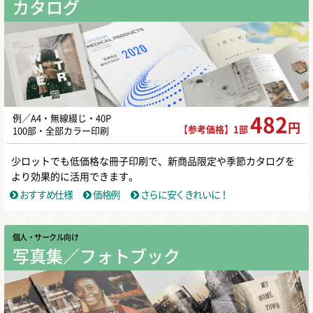
カタログ
例／A4・無線綴じ・40P
482
円
【参考価格】1部
100部・全部カラー印刷
少ロットでも低価格な冊子印刷で、新商品限定や季節カタログを
より効果的に活用できます。
おすすめ仕様
価格例
さらに安くきれいに！
個人・サークル向け
写真集／フォトブック