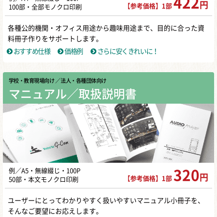
422
円
【参考価格】1部
100部・全部モノクロ印刷
各種公的機関・オフィス用途から趣味用途まで、目的に合った資
料冊子作りをサポートします。
おすすめ仕様
価格例
さらに安くきれいに！
学校・教育現場向け
／ 法人・各種団体向け
マニュアル／取扱説明書
例／A5・無線綴じ・100P
320
円
【参考価格】1部
50部・本文モノクロ印刷
ユーザーにとってわかりやすく扱いやすいマニュアル小冊子を、
そんなご要望にお応えします。