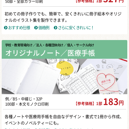
円
【参考価格】1部
50部・全部カラー印刷
初めての冊子作りでも、簡単で、安くきれいに冊子絵本やオリジ
ナルのイラスト集を製作できます。
おすすめ仕様
価格例
さらに安くきれいに！
学校・教育現場向け
／ 法人・各種団体向け
／ 個人・サークル向け
オリジナルノート／医療手帳
例／B5・中綴じ・32P
183
円
【参考価格】1部
100部・本文モノクロ印刷
各種ノートや医療用手帳を自由なデザイン・書式で1冊から作成、
イベントのノベルティーにも。