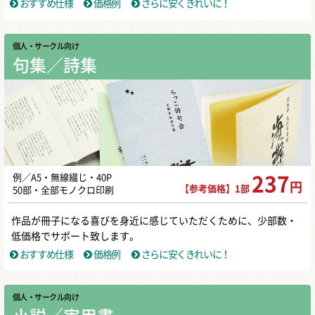
おすすめ仕様
価格例
さらに安くきれいに！
個人・サークル向け
句集／詩集
例／A5・無線綴じ・40P
237
円
【参考価格】1部
50部・全部モノクロ印刷
作品が冊子になる喜びを身近に感じていただくために、少部数・
低価格でサポート致します。
おすすめ仕様
価格例
さらに安くきれいに！
個人・サークル向け