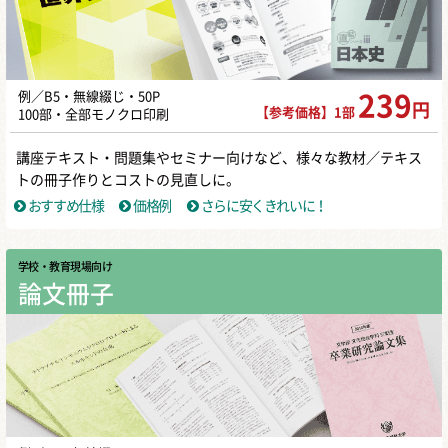
例／B5・無線綴じ・50P
239
円
【参考価格】1部
100部・全部モノクロ印刷
講座テキスト・問題集やセミナー向けなど、様々な教材／テキス
トの冊子作りとコストの見直しに。
おすすめ仕様
価格例
さらに安くきれいに！
学校・教育現場向け
論文冊子