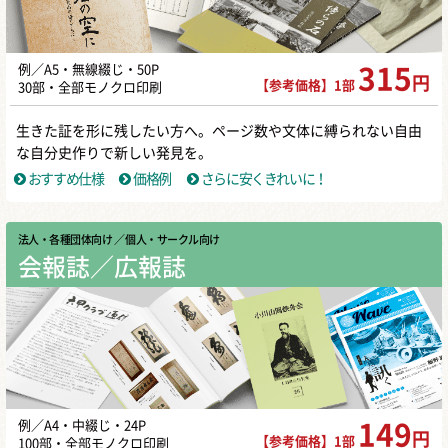
例／A5・無線綴じ・50P
315
円
【参考価格】1部
30部・全部モノクロ印刷
生きた証を形に残したい方へ。ページ数や文体に縛られない自由
な自分史作りで新しい発見を。
おすすめ仕様
価格例
さらに安くきれいに！
法人・各種団体向け
／ 個人・サークル向け
会報誌／広報誌
例／A4・中綴じ・24P
149
円
【参考価格】1部
100部・全部モノクロ印刷