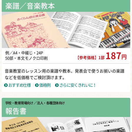
楽譜／音楽教本
例／A4・中綴じ・24P
187
円
【参考価格】1部
50部・本文モノクロ印刷
音楽教室のレッスン用の楽譜や教本、発表会で使うお揃いの楽譜
などを低価格でご検討頂けます。
おすすめ仕様
価格例
さらに安くきれいに！
学校・教育現場向け
／ 法人・各種団体向け
報告書