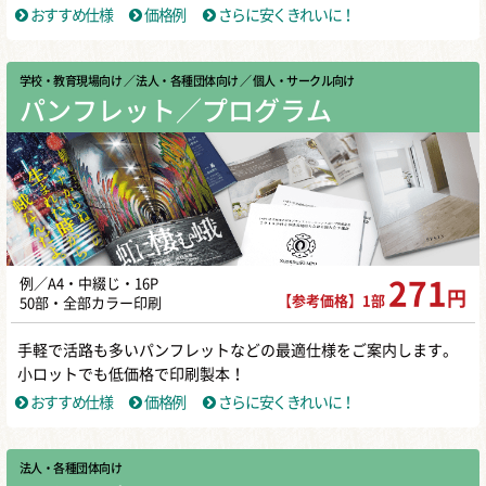
おすすめ仕様
価格例
さらに安くきれいに！
学校・教育現場向け
／ 法人・各種団体向け
／ 個人・サークル向け
パンフレット／プログラム
例／A4・中綴じ・16P
271
円
【参考価格】1部
50部・全部カラー印刷
手軽で活路も多いパンフレットなどの最適仕様をご案内します。
小ロットでも低価格で印刷製本！
おすすめ仕様
価格例
さらに安くきれいに！
法人・各種団体向け