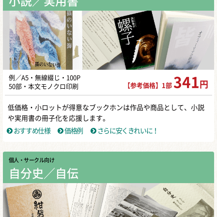
小説／実用書
例／A5・無線綴じ・100P
341
円
【参考価格】1部
50部・本文モノクロ印刷
低価格・小ロットが得意なブックホンは作品や商品として、小説
や実用書の冊子化を応援します。
おすすめ仕様
価格例
さらに安くきれいに！
個人・サークル向け
自分史／自伝