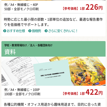
例／A4・無線綴じ・40P
226
円
【参考価格】1部
50部・全部モノクロ印刷
時勢に応じた最小限の部数・1部単位の追加など、最適な報告書作
りを低価格でサポートします。
おすすめ仕様
価格例
さらに安くきれいに！
学校・教育現場向け
／ 法人・各種団体向け
資料
例／A4・無線綴じ・100P
422
円
【参考価格】1部
100部・全部モノクロ印刷
各種公的機関・オフィス用途から趣味用途まで、目的に合った資