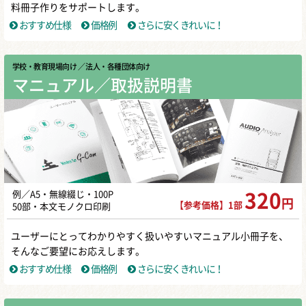
料冊子作りをサポートします。
おすすめ仕様
価格例
さらに安くきれいに！
学校・教育現場向け
／ 法人・各種団体向け
マニュアル／取扱説明書
例／A5・無線綴じ・100P
320
円
【参考価格】1部
50部・本文モノクロ印刷
ユーザーにとってわかりやすく扱いやすいマニュアル小冊子を、
そんなご要望にお応えします。
おすすめ仕様
価格例
さらに安くきれいに！