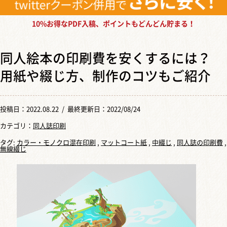
10%お得なPDF入稿、ポイントもどんどん貯まる！
同人絵本の印刷費を安くするには？
用紙や綴じ方、制作のコツもご紹介
投稿日：
2022.08.22
/ 最終更新日：2022/08/24
カテゴリ：
同人誌印刷
タグ:
カラー・モノクロ混在印刷
,
マットコート紙
,
中綴じ
,
同人誌の印刷費
,
無線綴じ