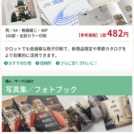
例／A4・無線綴じ・40P
482
円
【参考価格】1部
100部・全部カラー印刷
少ロットでも低価格な冊子印刷で、新商品限定や季節カタログを
より効果的に活用できます。
おすすめ仕様
価格例
さらに安くきれいに！
個人・サークル向け
写真集／フォトブック