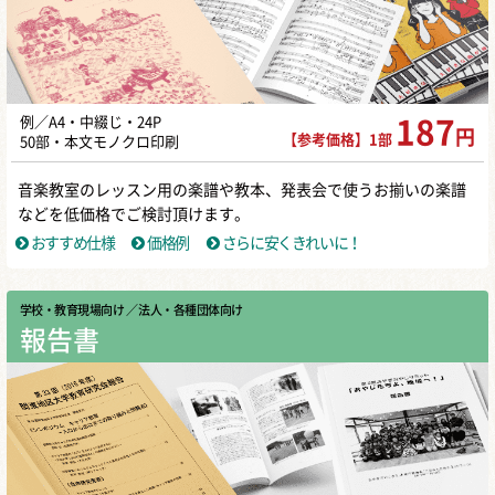
例／A4・中綴じ・24P
187
円
【参考価格】1部
50部・本文モノクロ印刷
音楽教室のレッスン用の楽譜や教本、発表会で使うお揃いの楽譜
などを低価格でご検討頂けます。
おすすめ仕様
価格例
さらに安くきれいに！
学校・教育現場向け
／ 法人・各種団体向け
報告書