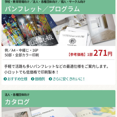
学校・教育現場向け
／ 法人・各種団体向け
／ 個人・サークル向け
パンフレット／プログラム
例／A4・中綴じ・16P
271
円
【参考価格】1部
50部・全部カラー印刷
手軽で活路も多いパンフレットなどの最適仕様をご案内します。
小ロットでも低価格で印刷製本！
おすすめ仕様
価格例
さらに安くきれいに！
法人・各種団体向け
カタログ