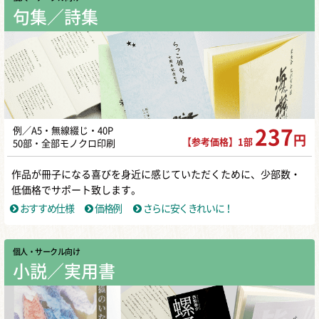
句集／詩集
例／A5・無線綴じ・40P
237
円
【参考価格】1部
50部・全部モノクロ印刷
作品が冊子になる喜びを身近に感じていただくために、少部数・
低価格でサポート致します。
おすすめ仕様
価格例
さらに安くきれいに！
個人・サークル向け
小説／実用書