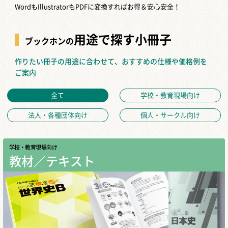
WordもIllustratorもPDFに変換すればお得＆安心安全！
用途で探す小冊子
ブックホンの
作りたい冊子の用途に合わせて、おすすめの仕様や価格例を
ご案内
全て
学校・教育現場向け
法人・各種団体向け
個人・サークル向け
学校・教育現場向け
教材／テキスト