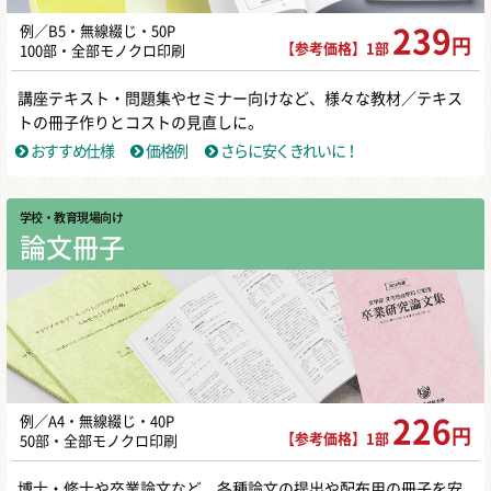
例／B5・無線綴じ・50P
239
円
【参考価格】1部
100部・全部モノクロ印刷
講座テキスト・問題集やセミナー向けなど、様々な教材／テキス
トの冊子作りとコストの見直しに。
おすすめ仕様
価格例
さらに安くきれいに！
学校・教育現場向け
論文冊子
例／A4・無線綴じ・40P
226
円
【参考価格】1部
50部・全部モノクロ印刷
博士・修士や卒業論文など、各種論文の提出や配布用の冊子を安