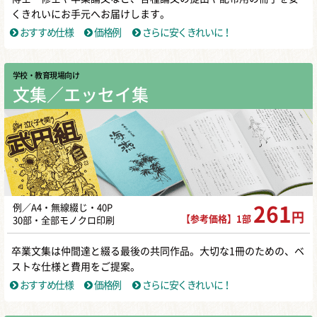
くきれいにお手元へお届けします。
おすすめ仕様
価格例
さらに安くきれいに！
学校・教育現場向け
文集／エッセイ集
例／A4・無線綴じ・40P
261
円
【参考価格】1部
30部・全部モノクロ印刷
卒業文集は仲間達と綴る最後の共同作品。大切な1冊のための、ベ
ストな仕様と費用をご提案。
おすすめ仕様
価格例
さらに安くきれいに！