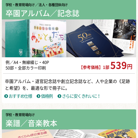
学校・教育現場向け
／ 法人・各種団体向け
卒園アルバム／記念誌
例／A4・無線綴じ・40P
539
円
【参考価格】1部
50部・全部カラー印刷
卒園アルバム・退官記念誌や創立記念誌など、人や企業の《足跡
と希望》を、最適な形で冊子に。
おすすめ仕様
価格例
さらに安くきれいに！
学校・教育現場向け
楽譜／音楽教本