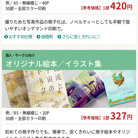
例／A5・無線綴じ・40P
420
円
【参考価格】1部
50部・全部カラー印刷
撮りためた写真作品の冊子化は、ノベルティーとしても手軽で扱
いやすいオンデマンド印刷で。
おすすめ仕様
価格例
さらに安くきれいに！
個人・サークル向け
オリジナル絵本／イラスト集
例／B5・無線綴じ・20P
327
円
【参考価格】1部
50部・全部カラー印刷
初めての冊子作りでも、簡単で、安くきれいに冊子絵本やオリジ