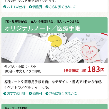
ナルのイラスト集を製作できます。
おすすめ仕様
価格例
さらに安くきれいに！
学校・教育現場向け
／ 法人・各種団体向け
／ 個人・サークル向け
オリジナルノート／医療手帳
例／B5・中綴じ・32P
183
円
【参考価格】1部
100部・本文モノクロ印刷
各種ノートや医療用手帳を自由なデザイン・書式で1冊から作成、
イベントのノベルティーにも。
おすすめ仕様
価格例
さらに安くきれいに！
個人・サークル向け