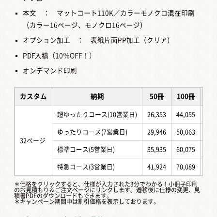
本文 ： マットコート110K／カラーモノクロ混在印刷
（カラー16ページ、モノクロ16ページ）
オプション加工 ： 表紙片面PP加工（クリア）
PDF入稿
（10％OFF！）
オンデマンド印刷
カスタム
納期
50冊
100冊
15
超ゆったりコース(10営業日)
26,353
44,055
59,
ゆったりコース(7営業日)
29,946
50,063
67,
32ページ
標準コース(5営業日)
35,935
60,075
81,
特急コース(3営業日)
41,924
70,089
94,
＊価格をクリックすると、仕様が入力された3分でわかる！
小冊子印刷
のお見積もり＆ご注文ページ
にリンクします。遷移後に仕様の変更、見
積書PDFのダウンロードもできます。
＊キャンペーン期間中は割引価格を表示しております。