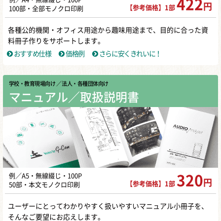
422
円
【参考価格】1部
100部・全部モノクロ印刷
各種公的機関・オフィス用途から趣味用途まで、目的に合った資
料冊子作りをサポートします。
おすすめ仕様
価格例
さらに安くきれいに！
学校・教育現場向け
／ 法人・各種団体向け
マニュアル／取扱説明書
例／A5・無線綴じ・100P
320
円
【参考価格】1部
50部・本文モノクロ印刷
ユーザーにとってわかりやすく扱いやすいマニュアル小冊子を、
そんなご要望にお応えします。