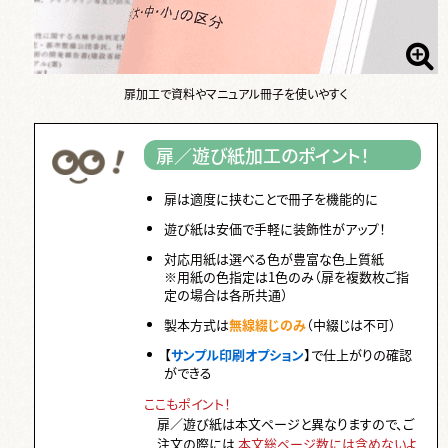
扉加工で資料やマニュアル冊子を使いやすく
扉／遊び紙加工のポイント！
扉は適度に挟むことで冊子を機能的に
遊び紙は安価で手軽に装飾性がアップ！
対応用紙は選べる色が豊富な色上質紙
※用紙の色指定は1色のみ（扉を複数枚ご指
定の場合は各所共通）
製本方式は
無線綴じのみ
（中綴じは不可）
【
サンプル印刷オプション
】で仕上がりの確認
ができる
ここもポイント！
扉／遊び紙は本文ページと異なりますので、ご
注文の際には
本文総ページ数には含めないよ