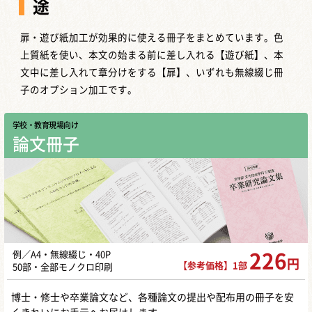
途
扉・遊び紙加工が効果的に使える冊子をまとめています。色
上質紙を使い、本文の始まる前に差し入れる【遊び紙】、本
文中に差し入れて章分けをする【扉】、いずれも無線綴じ冊
子のオプション加工です。
学校・教育現場向け
論文冊子
例／A4・無線綴じ・40P
226
円
【参考価格】1部
50部・全部モノクロ印刷
博士・修士や卒業論文など、各種論文の提出や配布用の冊子を安