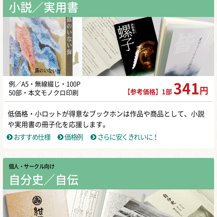
小説／実用書
例／A5・無線綴じ・100P
341
円
【参考価格】1部
50部・本文モノクロ印刷
低価格・小ロットが得意なブックホンは作品や商品として、小説
や実用書の冊子化を応援します。
おすすめ仕様
価格例
さらに安くきれいに！
個人・サークル向け
自分史／自伝