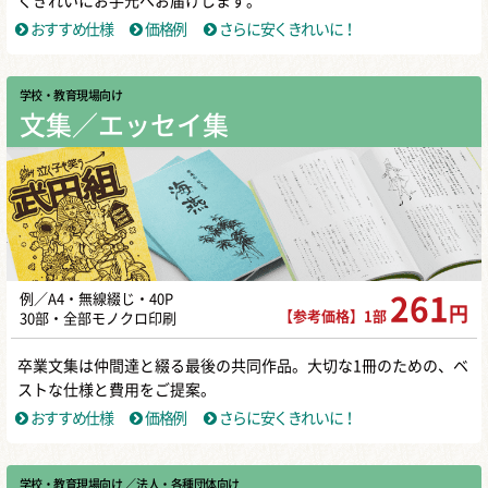
くきれいにお手元へお届けします。
おすすめ仕様
価格例
さらに安くきれいに！
学校・教育現場向け
文集／エッセイ集
例／A4・無線綴じ・40P
261
円
【参考価格】1部
30部・全部モノクロ印刷
卒業文集は仲間達と綴る最後の共同作品。大切な1冊のための、ベ
ストな仕様と費用をご提案。
おすすめ仕様
価格例
さらに安くきれいに！
学校・教育現場向け
／ 法人・各種団体向け