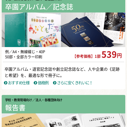
卒園アルバム／記念誌
例／A4・無線綴じ・40P
539
円
【参考価格】1部
50部・全部カラー印刷
卒園アルバム・退官記念誌や創立記念誌など、人や企業の《足跡
と希望》を、最適な形で冊子に。
おすすめ仕様
価格例
さらに安くきれいに！
学校・教育現場向け
／ 法人・各種団体向け
報告書