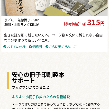
例／A5・無線綴じ・50P
315
円
【参考価格】1部
30部・全部モノクロ印刷
生きた証を形に残したい方へ。ページ数や文体に縛られない自由
な自分史作りで新しい発見を。
おすすめ仕様
価格例
さらに安くきれいに！
安心の冊子印刷製本
サポート
ブックホンができること
よりよい小冊子作成のための各種解説
データの作り方はこれであってる？どうやってPDFに変換する