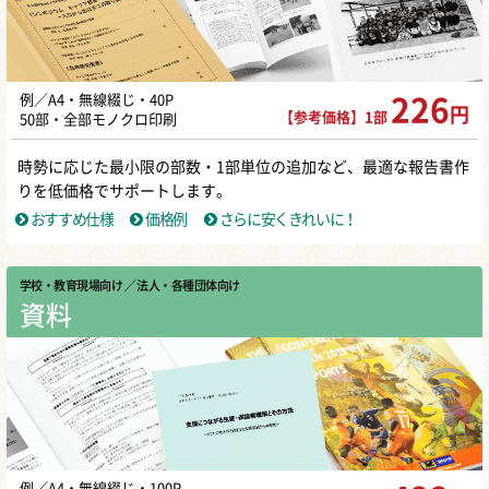
例／A4・無線綴じ・40P
226
円
【参考価格】1部
50部・全部モノクロ印刷
時勢に応じた最小限の部数・1部単位の追加など、最適な報告書作
りを低価格でサポートします。
おすすめ仕様
価格例
さらに安くきれいに！
学校・教育現場向け
／ 法人・各種団体向け
資料
例／A4・無線綴じ・100P