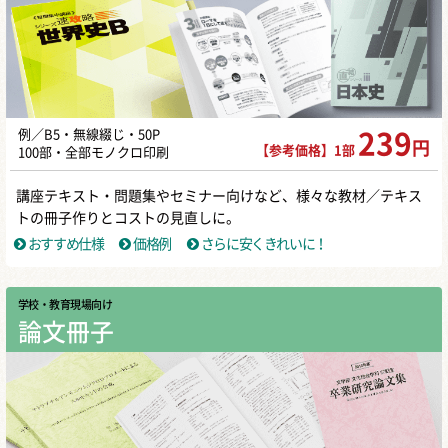
例／B5・無線綴じ・50P
239
円
【参考価格】1部
100部・全部モノクロ印刷
講座テキスト・問題集やセミナー向けなど、様々な教材／テキス
トの冊子作りとコストの見直しに。
おすすめ仕様
価格例
さらに安くきれいに！
学校・教育現場向け
論文冊子