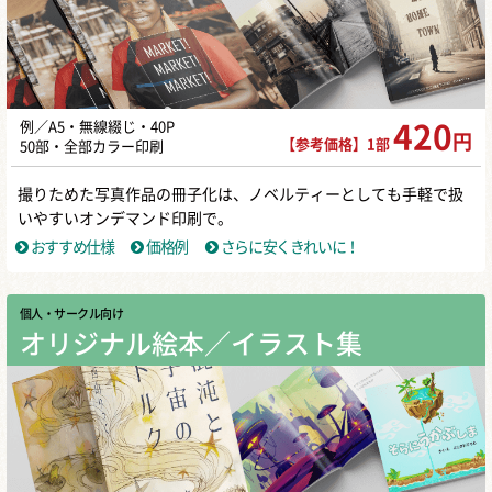
例／A5・無線綴じ・40P
420
円
【参考価格】1部
50部・全部カラー印刷
撮りためた写真作品の冊子化は、ノベルティーとしても手軽で扱
いやすいオンデマンド印刷で。
おすすめ仕様
価格例
さらに安くきれいに！
個人・サークル向け
オリジナル絵本／イラスト集