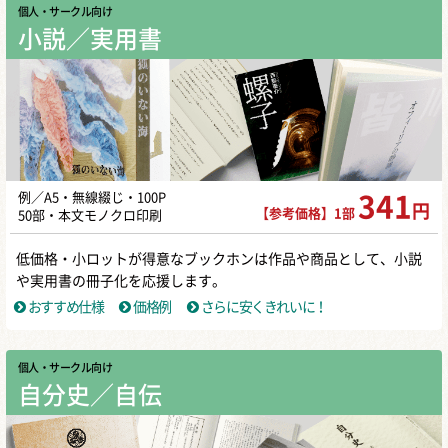
個人・サークル向け
小説／実用書
例／A5・無線綴じ・100P
341
円
【参考価格】1部
50部・本文モノクロ印刷
低価格・小ロットが得意なブックホンは作品や商品として、小説
や実用書の冊子化を応援します。
おすすめ仕様
価格例
さらに安くきれいに！
個人・サークル向け
自分史／自伝