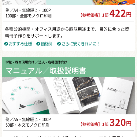
例／A4・無線綴じ・100P
422
円
【参考価格】1部
100部・全部モノクロ印刷
各種公的機関・オフィス用途から趣味用途まで、目的に合った資
料冊子作りをサポートします。
おすすめ仕様
価格例
さらに安くきれいに！
学校・教育現場向け
／ 法人・各種団体向け
マニュアル／取扱説明書
例／A5・無線綴じ・100P
320
円
【参考価格】1部
50部・本文モノクロ印刷