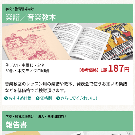
学校・教育現場向け
楽譜／音楽教本
例／A4・中綴じ・24P
187
円
【参考価格】1部
50部・本文モノクロ印刷
音楽教室のレッスン用の楽譜や教本、発表会で使うお揃いの楽譜
などを低価格でご検討頂けます。
おすすめ仕様
価格例
さらに安くきれいに！
学校・教育現場向け
／ 法人・各種団体向け
報告書