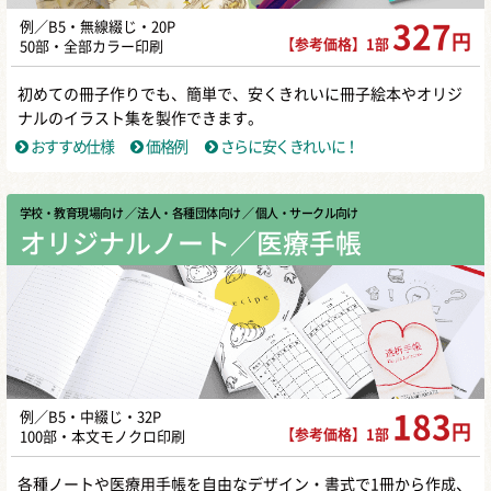
例／B5・無線綴じ・20P
327
円
【参考価格】1部
50部・全部カラー印刷
初めての冊子作りでも、簡単で、安くきれいに冊子絵本やオリジ
ナルのイラスト集を製作できます。
おすすめ仕様
価格例
さらに安くきれいに！
学校・教育現場向け
／ 法人・各種団体向け
／ 個人・サークル向け
オリジナルノート／医療手帳
例／B5・中綴じ・32P
183
円
【参考価格】1部
100部・本文モノクロ印刷
各種ノートや医療用手帳を自由なデザイン・書式で1冊から作成、