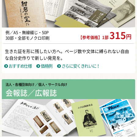
例／A5・無線綴じ・50P
315
円
【参考価格】1部
30部・全部モノクロ印刷
生きた証を形に残したい方へ。ページ数や文体に縛られない自由
な自分史作りで新しい発見を。
おすすめ仕様
価格例
さらに安くきれいに！
法人・各種団体向け
／ 個人・サークル向け
会報誌／広報誌