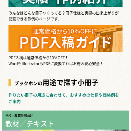
みんなはどんな冊子つくってる？
冊子仕様と実際の出来上がりが
閲覧できる作例のページです.
PDF入稿は通常価格から10％OFF！
WordもIllustratorもPDFに変換すればお得＆安心安全！
用途で探す小冊子
ブックホンの
作りたい冊子の用途に合わせて、おすすめの仕様や価格例を
ご案内
学校・教育現場向け
教材／テキスト