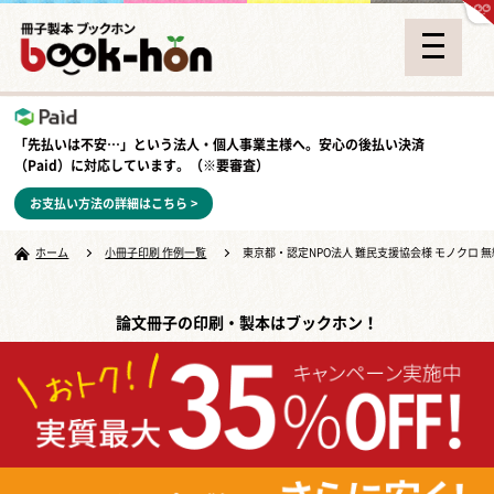
「先払いは不安…」という法人・個人事業主様へ。安心の
後払い決済
（Paid）
に対応しています。（※要審査）
お支払い方法の詳細はこちら >
ホーム
小冊子印刷 作例一覧
東京都・認定NPO法人 難民支援協会様 モノクロ 
論文冊子の印刷・製本はブックホン！