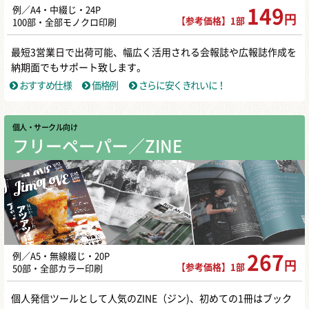
例／A4・中綴じ・24P
149
円
【参考価格】1部
100部・全部モノクロ印刷
最短3営業日で出荷可能、幅広く活用される会報誌や広報誌作成を
納期面でもサポート致します。
おすすめ仕様
価格例
さらに安くきれいに！
個人・サークル向け
フリーペーパー／ZINE
例／A5・無線綴じ・20P
267
円
【参考価格】1部
50部・全部カラー印刷
個人発信ツールとして人気のZINE（ジン)、初めての1冊はブック