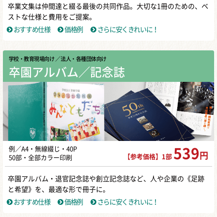
卒業文集は仲間達と綴る最後の共同作品。大切な1冊のための、ベ
ストな仕様と費用をご提案。
おすすめ仕様
価格例
さらに安くきれいに！
学校・教育現場向け
／ 法人・各種団体向け
卒園アルバム／記念誌
例／A4・無線綴じ・40P
539
円
【参考価格】1部
50部・全部カラー印刷
卒園アルバム・退官記念誌や創立記念誌など、人や企業の《足跡
と希望》を、最適な形で冊子に。
おすすめ仕様
価格例
さらに安くきれいに！