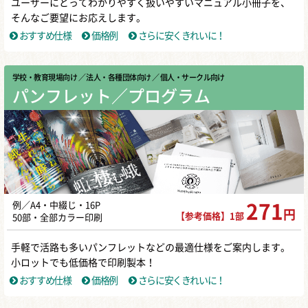
ユーザーにとってわかりやすく扱いやすいマニュアル小冊子を、
そんなご要望にお応えします。
おすすめ仕様
価格例
さらに安くきれいに！
学校・教育現場向け
／ 法人・各種団体向け
／ 個人・サークル向け
パンフレット／プログラム
例／A4・中綴じ・16P
271
円
【参考価格】1部
50部・全部カラー印刷
手軽で活路も多いパンフレットなどの最適仕様をご案内します。
小ロットでも低価格で印刷製本！
おすすめ仕様
価格例
さらに安くきれいに！