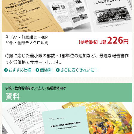
例／A4・無線綴じ・40P
226
円
【参考価格】1部
50部・全部モノクロ印刷
時勢に応じた最小限の部数・1部単位の追加など、最適な報告書作
りを低価格でサポートします。
おすすめ仕様
価格例
さらに安くきれいに！
学校・教育現場向け
／ 法人・各種団体向け
資料