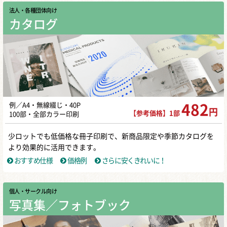
法人・各種団体向け
カタログ
例／A4・無線綴じ・40P
482
円
【参考価格】1部
100部・全部カラー印刷
少ロットでも低価格な冊子印刷で、新商品限定や季節カタログを
より効果的に活用できます。
おすすめ仕様
価格例
さらに安くきれいに！
個人・サークル向け
写真集／フォトブック