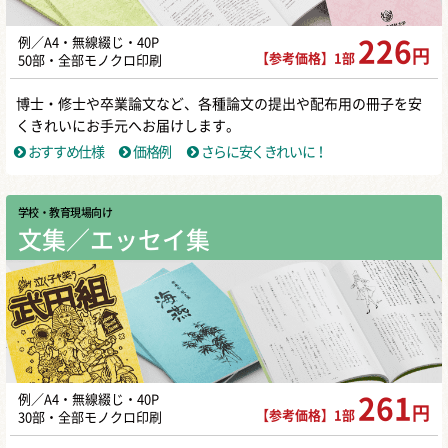
例／A4・無線綴じ・40P
226
円
【参考価格】1部
50部・全部モノクロ印刷
博士・修士や卒業論文など、各種論文の提出や配布用の冊子を安
くきれいにお手元へお届けします。
おすすめ仕様
価格例
さらに安くきれいに！
学校・教育現場向け
文集／エッセイ集
例／A4・無線綴じ・40P
261
円
【参考価格】1部
30部・全部モノクロ印刷