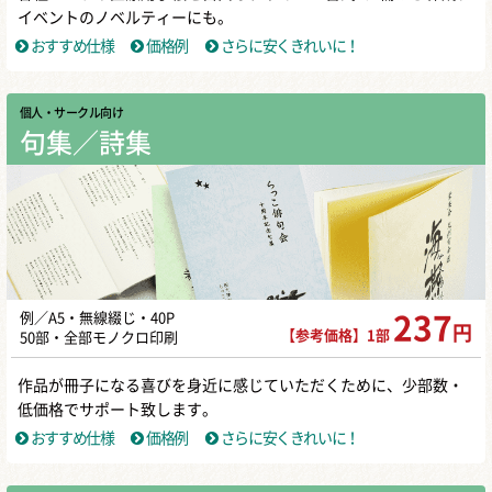
イベントのノベルティーにも。
おすすめ仕様
価格例
さらに安くきれいに！
個人・サークル向け
句集／詩集
例／A5・無線綴じ・40P
237
円
【参考価格】1部
50部・全部モノクロ印刷
作品が冊子になる喜びを身近に感じていただくために、少部数・
低価格でサポート致します。
おすすめ仕様
価格例
さらに安くきれいに！