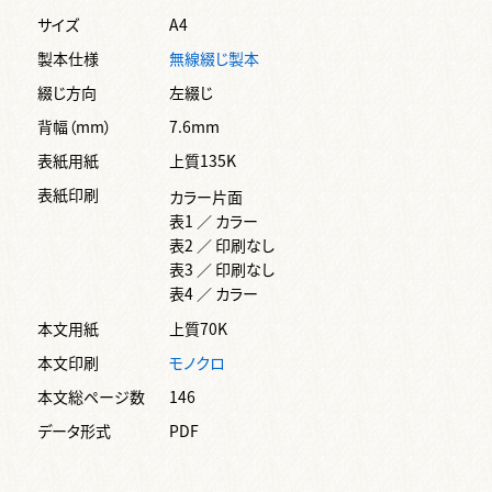
サイズ
A4
製本仕様
無線綴じ製本
綴じ方向
左綴じ
背幅（mm）
7.6mm
表紙用紙
上質135K
表紙印刷
カラー片面
表1 ／ カラー
表2 ／ 印刷なし
表3 ／ 印刷なし
表4 ／ カラー
本文用紙
上質70K
本文印刷
モノクロ
本文総ページ数
146
データ形式
PDF