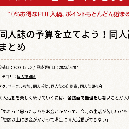
同人誌の予算を立てよう！同人
まとめ
投稿日：
2022.12.20
/ 最終更新日：2023/03/07
カテゴリ：
同人誌印刷
タグ:
サークル参加
,
同人活動
,
同人誌の印刷費
,
同人誌即売会
同人活動を楽しく続けていくには、
金銭面で無理をしない
ことが大
「あれっ？思ったよりもお金がかかって、今月の生活が苦しいかも
「想像以上にお金がかかって満足に同人活動ができない」