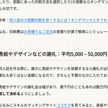
したり、部数にあった印刷方法を選択したり(少部数ならオンデマン
も大切です。
参考：
同人誌の少部数印刷を安くするには？オンデマンドとオフセ
なお、印刷費は
お見積り＆ご注文
の見積り計算で簡単にシミュレー
表紙やデザインなどの謝礼：平均5,000～50,000円
同人誌を作る際に、誰かに表紙やデザインを依頼するなら謝礼が必
謝礼も安くはない金額になるので、きちんと予算のなかに入れてお
表紙やデザインの謝礼金は幅があり、数千円のこともあれば数万円
談して決める
ようにしましょう。
ちなみにスキルのマッチングサイト
ココナラ
を見てみると、表紙やデザ