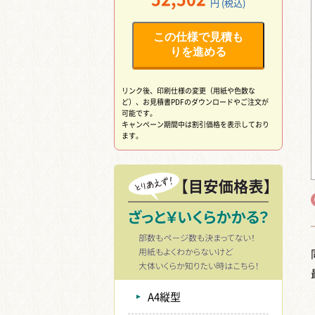
円 (税込)
この仕様で見積も
りを進める
リンク後、印刷仕様の変更（用紙や色数な
ど）、
お見積書PDFのダウンロードやご注文が
可能です。
キャンペーン期間中は割引価格を表示しており
ます。
A4縦型