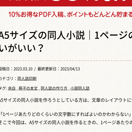
A5サイズの同人小説｜1ペー
いがいい？
投稿日：
2023.03.10
/ 最終更新日：2023/04/13
カテゴリ：
同人誌印刷
タグ:
余白
,
冊子の本文
,
同人誌の作り方
,
小説同人誌
A5サイズの同人小説を作ろうとしている方は、文章のレイアウト
「1ページあたりどのくらいの文字数にすればよいのかわからない
そこで今回は、A5サイズの同人小説を作るときの、1ページあたり