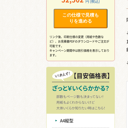
円 (税込)
この仕様で見積も
りを進める
リンク後、印刷仕様の変更（用紙や色数な
ど）、
お見積書PDFのダウンロードやご注文が
可能です。
キャンペーン期間中は割引価格を表示しており
ます。
A4縦型