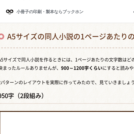
A5サイズの同人小説の1ページあたり
A5サイズで同人小説を作るときには、1ページあたりの文字数はど
決まったルールありませんが、
900～1200字くらい
にすると読みや
2パターンのレイアウトを実際に作ってみたので、見ていきましょ
950字（2段組み）