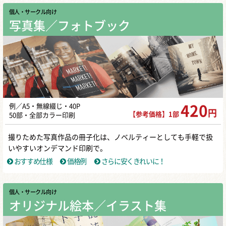
個人・サークル向け
写真集／フォトブック
例／A5・無線綴じ・40P
420
円
【参考価格】1部
50部・全部カラー印刷
撮りためた写真作品の冊子化は、ノベルティーとしても手軽で扱
いやすいオンデマンド印刷で。
おすすめ仕様
価格例
さらに安くきれいに！
個人・サークル向け
オリジナル絵本／イラスト集