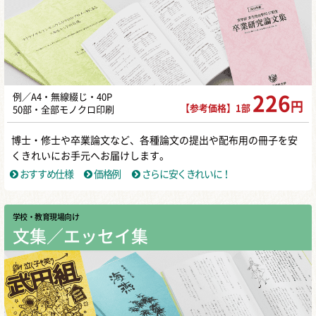
例／A4・無線綴じ・40P
226
円
【参考価格】1部
50部・全部モノクロ印刷
博士・修士や卒業論文など、各種論文の提出や配布用の冊子を安
くきれいにお手元へお届けします。
おすすめ仕様
価格例
さらに安くきれいに！
学校・教育現場向け
文集／エッセイ集