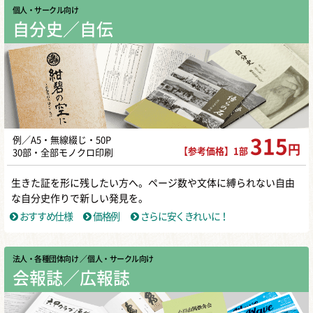
個人・サークル向け
自分史／自伝
例／A5・無線綴じ・50P
315
円
【参考価格】1部
30部・全部モノクロ印刷
生きた証を形に残したい方へ。ページ数や文体に縛られない自由
な自分史作りで新しい発見を。
おすすめ仕様
価格例
さらに安くきれいに！
法人・各種団体向け
／ 個人・サークル向け
会報誌／広報誌