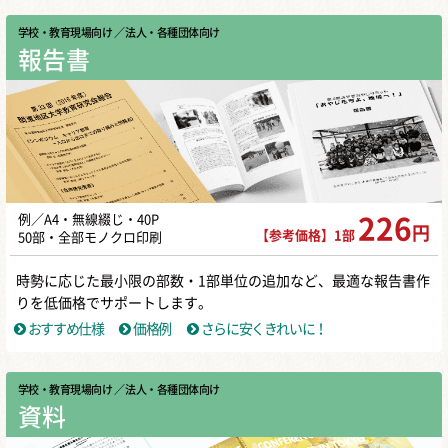
学校・教育現場向け
／ 法人・各種団体向け
報告書
例／A4・無線綴じ・40P
226
円
【参考価格】1部
50部・全部モノクロ印刷
時勢に応じた最小限の部数・1部単位の追加など、最適な報告書作
りを低価格でサポートします。
おすすめ仕様
価格例
さらに安くきれいに！
学校・教育現場向け
／ 法人・各種団体向け
資料