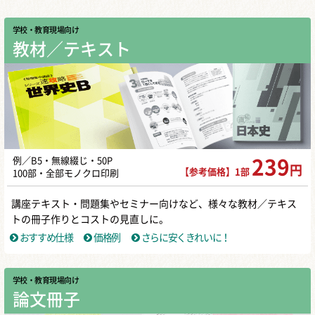
学校・教育現場向け
教材／テキスト
例／B5・無線綴じ・50P
239
円
【参考価格】1部
100部・全部モノクロ印刷
講座テキスト・問題集やセミナー向けなど、様々な教材／テキス
トの冊子作りとコストの見直しに。
おすすめ仕様
価格例
さらに安くきれいに！
学校・教育現場向け
論文冊子