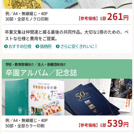
例／A4・無線綴じ・40P
261
円
【参考価格】1部
30部・全部モノクロ印刷
卒業文集は仲間達と綴る最後の共同作品。大切な1冊のための、ベ
ストな仕様と費用をご提案。
おすすめ仕様
価格例
さらに安くきれいに！
学校・教育現場向け
／ 法人・各種団体向け
卒園アルバム／記念誌
例／A4・無線綴じ・40P
539
円
【参考価格】1部
50部・全部カラー印刷