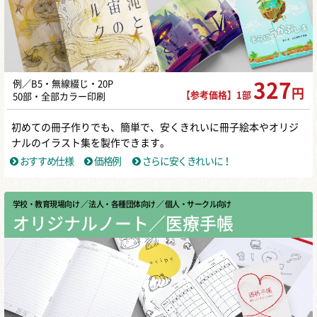
例／B5・無線綴じ・20P
327
円
【参考価格】1部
50部・全部カラー印刷
初めての冊子作りでも、簡単で、安くきれいに冊子絵本やオリジ
ナルのイラスト集を製作できます。
おすすめ仕様
価格例
さらに安くきれいに！
学校・教育現場向け
／ 法人・各種団体向け
／ 個人・サークル向け
オリジナルノート／医療手帳