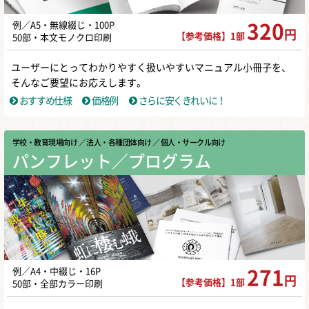
例／A5・無線綴じ・100P
320
円
【参考価格】1部
50部・本文モノクロ印刷
ユーザーにとってわかりやすく扱いやすいマニュアル小冊子を、
そんなご要望にお応えします。
おすすめ仕様
価格例
さらに安くきれいに！
学校・教育現場向け
／ 法人・各種団体向け
／ 個人・サークル向け
パンフレット／プログラム
例／A4・中綴じ・16P
271
円
【参考価格】1部
50部・全部カラー印刷