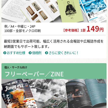
例／A4・中綴じ・24P
149
円
【参考価格】1部
100部・全部モノクロ印刷
最短3営業日で出荷可能、幅広く活用される会報誌や広報誌作成を
納期面でもサポート致します。
おすすめ仕様
価格例
さらに安くきれいに！
個人・サークル向け
フリーペーパー／ZINE