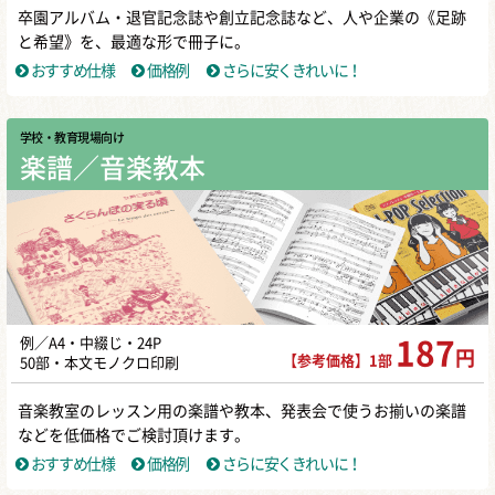
卒園アルバム・退官記念誌や創立記念誌など、人や企業の《足跡
と希望》を、最適な形で冊子に。
おすすめ仕様
価格例
さらに安くきれいに！
学校・教育現場向け
楽譜／音楽教本
例／A4・中綴じ・24P
187
円
【参考価格】1部
50部・本文モノクロ印刷
音楽教室のレッスン用の楽譜や教本、発表会で使うお揃いの楽譜
などを低価格でご検討頂けます。
おすすめ仕様
価格例
さらに安くきれいに！