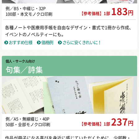
例／B5・中綴じ・32P
183
円
【参考価格】1部
100部・本文モノクロ印刷
各種ノートや医療用手帳を自由なデザイン・書式で1冊から作成、
イベントのノベルティーにも。
おすすめ仕様
価格例
さらに安くきれいに！
個人・サークル向け
句集／詩集
例／A5・無線綴じ・40P
237
円
【参考価格】1部
50部・全部モノクロ印刷
作品が冊子になる喜びを身近に感じていただくために、少部数・