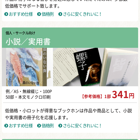
低価格でサポート致します。
おすすめ仕様
価格例
さらに安くきれいに！
個人・サークル向け
小説／実用書
例／A5・無線綴じ・100P
341
円
【参考価格】1部
50部・本文モノクロ印刷
低価格・小ロットが得意なブックホンは作品や商品として、小説
や実用書の冊子化を応援します。
おすすめ仕様
価格例
さらに安くきれいに！