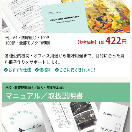
例／A4・無線綴じ・100P
422
円
【参考価格】1部
100部・全部モノクロ印刷
各種公的機関・オフィス用途から趣味用途まで、目的に合った資
料冊子作りをサポートします。
おすすめ仕様
価格例
さらに安くきれいに！
学校・教育現場向け
／ 法人・各種団体向け
マニュアル／取扱説明書