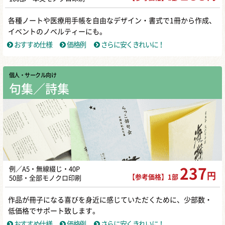
各種ノートや医療用手帳を自由なデザイン・書式で1冊から作成、
イベントのノベルティーにも。
おすすめ仕様
価格例
さらに安くきれいに！
個人・サークル向け
句集／詩集
例／A5・無線綴じ・40P
237
円
【参考価格】1部
50部・全部モノクロ印刷
作品が冊子になる喜びを身近に感じていただくために、少部数・
低価格でサポート致します。
おすすめ仕様
価格例
さらに安くきれいに！