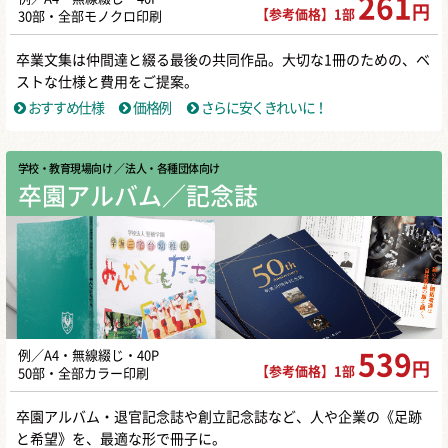
261
円
【参考価格】1部
30部・全部モノクロ印刷
卒業文集は仲間達と綴る最後の共同作品。大切な1冊のための、ベ
ストな仕様と費用をご提案。
おすすめ仕様
価格例
さらに安くきれいに！
学校・教育現場向け
／ 法人・各種団体向け
卒園アルバム／記念誌
例／A4・無線綴じ・40P
539
円
【参考価格】1部
50部・全部カラー印刷
卒園アルバム・退官記念誌や創立記念誌など、人や企業の《足跡
と希望》を、最適な形で冊子に。