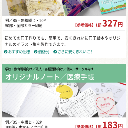
例／B5・無線綴じ・20P
327
円
【参考価格】1部
50部・全部カラー印刷
初めての冊子作りでも、簡単で、安くきれいに冊子絵本やオリジ
ナルのイラスト集を製作できます。
おすすめ仕様
価格例
さらに安くきれいに！
学校・教育現場向け
／ 法人・各種団体向け
／ 個人・サークル向け
オリジナルノート／医療手帳
例／B5・中綴じ・32P
183
円
【参考価格】1部
100部・本文モノクロ印刷