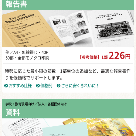
報告書
例／A4・無線綴じ・40P
226
円
【参考価格】1部
50部・全部モノクロ印刷
時勢に応じた最小限の部数・1部単位の追加など、最適な報告書作
りを低価格でサポートします。
おすすめ仕様
価格例
さらに安くきれいに！
学校・教育現場向け
／ 法人・各種団体向け
資料