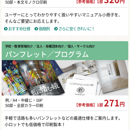
円
【参考価格】1部
50部・本文モノクロ印刷
ユーザーにとってわかりやすく扱いやすいマニュアル小冊子を、
そんなご要望にお応えします。
おすすめ仕様
価格例
さらに安くきれいに！
学校・教育現場向け
／ 法人・各種団体向け
／ 個人・サークル向け
パンフレット／プログラム
例／A4・中綴じ・16P
271
円
【参考価格】1部
50部・全部カラー印刷
手軽で活路も多いパンフレットなどの最適仕様をご案内します。
小ロットでも低価格で印刷製本！