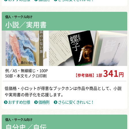
個人・サークル向け
小説／実用書
例／A5・無線綴じ・100P
341
円
【参考価格】1部
50部・本文モノクロ印刷
低価格・小ロットが得意なブックホンは作品や商品として、小説
や実用書の冊子化を応援します。
おすすめ仕様
価格例
さらに安くきれいに！
個人・サークル向け
自分史／自伝