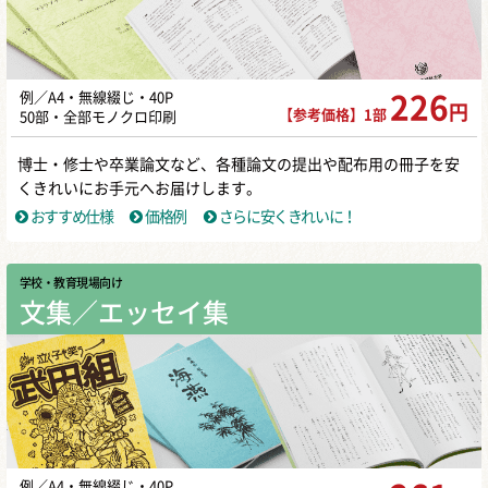
例／A4・無線綴じ・40P
226
円
【参考価格】1部
50部・全部モノクロ印刷
博士・修士や卒業論文など、各種論文の提出や配布用の冊子を安
くきれいにお手元へお届けします。
おすすめ仕様
価格例
さらに安くきれいに！
学校・教育現場向け
文集／エッセイ集
例／A4・無線綴じ・40P