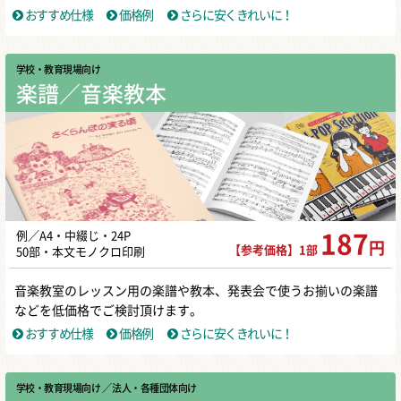
おすすめ仕様
価格例
さらに安くきれいに！
学校・教育現場向け
楽譜／音楽教本
例／A4・中綴じ・24P
187
円
【参考価格】1部
50部・本文モノクロ印刷
音楽教室のレッスン用の楽譜や教本、発表会で使うお揃いの楽譜
などを低価格でご検討頂けます。
おすすめ仕様
価格例
さらに安くきれいに！
学校・教育現場向け
／ 法人・各種団体向け