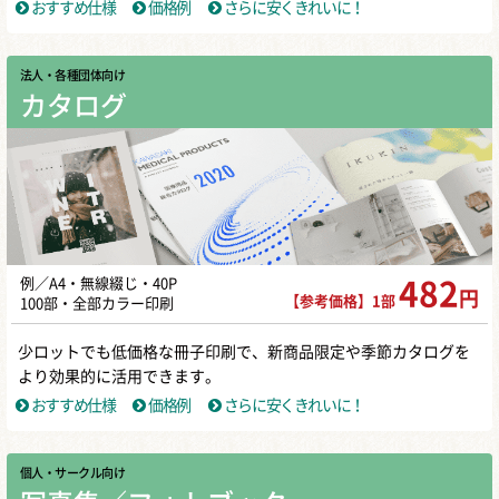
おすすめ仕様
価格例
さらに安くきれいに！
法人・各種団体向け
カタログ
例／A4・無線綴じ・40P
482
円
【参考価格】1部
100部・全部カラー印刷
少ロットでも低価格な冊子印刷で、新商品限定や季節カタログを
より効果的に活用できます。
おすすめ仕様
価格例
さらに安くきれいに！
個人・サークル向け