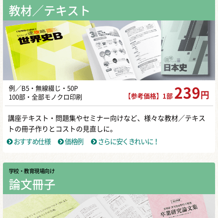
教材／テキスト
例／B5・無線綴じ・50P
239
円
【参考価格】1部
100部・全部モノクロ印刷
講座テキスト・問題集やセミナー向けなど、様々な教材／テキス
トの冊子作りとコストの見直しに。
おすすめ仕様
価格例
さらに安くきれいに！
学校・教育現場向け
論文冊子