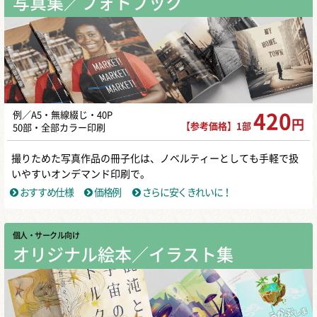
写真集／フォトブック
例／A5・無線綴じ・40P
420
円
【参考価格】1部
50部・全部カラー印刷
撮りためた写真作品の冊子化は、ノベルティーとしても手軽で扱
いやすいオンデマンド印刷で。
おすすめ仕様
価格例
さらに安くきれいに！
個人・サークル向け
オリジナル絵本／イラスト集