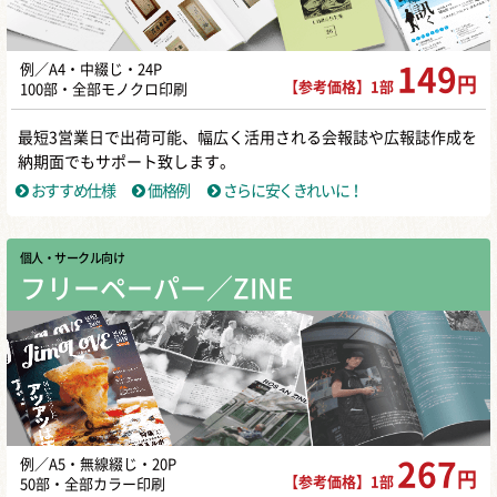
例／A4・中綴じ・24P
149
円
【参考価格】1部
100部・全部モノクロ印刷
最短3営業日で出荷可能、幅広く活用される会報誌や広報誌作成を
納期面でもサポート致します。
おすすめ仕様
価格例
さらに安くきれいに！
個人・サークル向け
フリーペーパー／ZINE
例／A5・無線綴じ・20P
267
円
【参考価格】1部
50部・全部カラー印刷