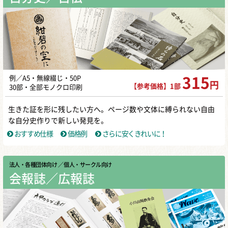
例／A5・無線綴じ・50P
315
円
【参考価格】1部
30部・全部モノクロ印刷
生きた証を形に残したい方へ。ページ数や文体に縛られない自由
な自分史作りで新しい発見を。
おすすめ仕様
価格例
さらに安くきれいに！
法人・各種団体向け
／ 個人・サークル向け
会報誌／広報誌