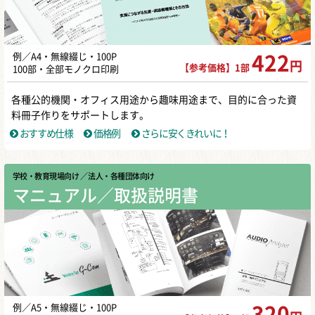
例／A4・無線綴じ・100P
422
円
【参考価格】1部
100部・全部モノクロ印刷
各種公的機関・オフィス用途から趣味用途まで、目的に合った資
料冊子作りをサポートします。
おすすめ仕様
価格例
さらに安くきれいに！
学校・教育現場向け
／ 法人・各種団体向け
マニュアル／取扱説明書
例／A5・無線綴じ・100P
320