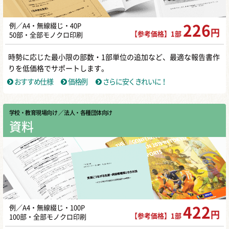
例／A4・無線綴じ・40P
226
円
【参考価格】1部
50部・全部モノクロ印刷
時勢に応じた最小限の部数・1部単位の追加など、最適な報告書作
りを低価格でサポートします。
おすすめ仕様
価格例
さらに安くきれいに！
学校・教育現場向け
／ 法人・各種団体向け
資料
例／A4・無線綴じ・100P
422
円
【参考価格】1部
100部・全部モノクロ印刷