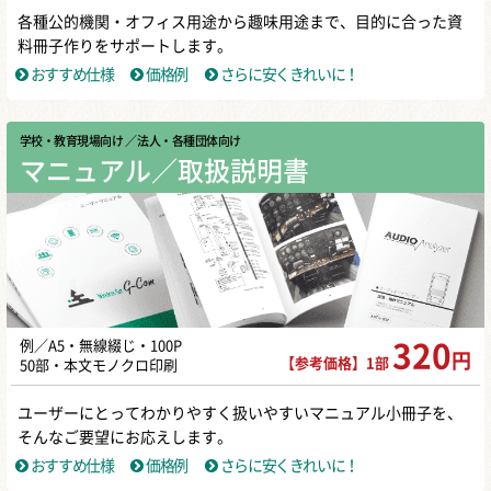
各種公的機関・オフィス用途から趣味用途まで、目的に合った資
料冊子作りをサポートします。
おすすめ仕様
価格例
さらに安くきれいに！
学校・教育現場向け
／ 法人・各種団体向け
マニュアル／取扱説明書
例／A5・無線綴じ・100P
320
円
【参考価格】1部
50部・本文モノクロ印刷
ユーザーにとってわかりやすく扱いやすいマニュアル小冊子を、
そんなご要望にお応えします。
おすすめ仕様
価格例
さらに安くきれいに！