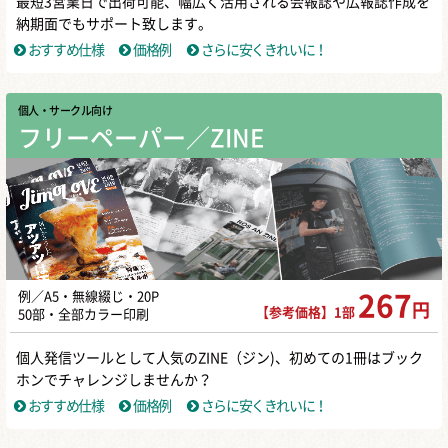
最短3営業日で出荷可能、幅広く活用される会報誌や広報誌作成を
納期面でもサポート致します。
おすすめ仕様
価格例
さらに安くきれいに！
個人・サークル向け
フリーペーパー／ZINE
例／A5・無線綴じ・20P
267
円
【参考価格】1部
50部・全部カラー印刷
個人発信ツールとして人気のZINE（ジン)、初めての1冊はブック
ホンでチャレンジしませんか？
おすすめ仕様
価格例
さらに安くきれいに！