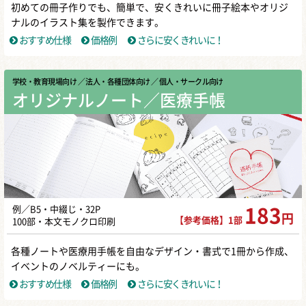
初めての冊子作りでも、簡単で、安くきれいに冊子絵本やオリジ
ナルのイラスト集を製作できます。
おすすめ仕様
価格例
さらに安くきれいに！
学校・教育現場向け
／ 法人・各種団体向け
／ 個人・サークル向け
オリジナルノート／医療手帳
例／B5・中綴じ・32P
183
円
【参考価格】1部
100部・本文モノクロ印刷
各種ノートや医療用手帳を自由なデザイン・書式で1冊から作成、
イベントのノベルティーにも。
おすすめ仕様
価格例
さらに安くきれいに！