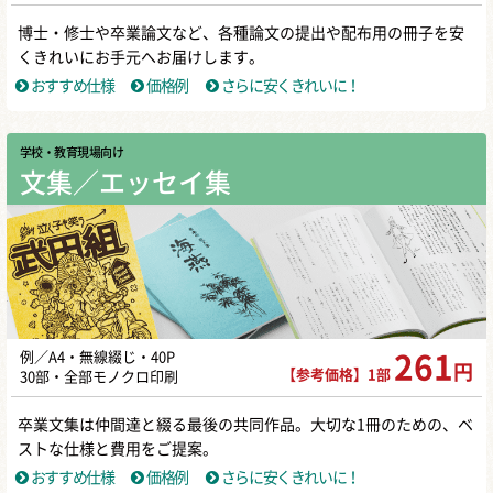
博士・修士や卒業論文など、各種論文の提出や配布用の冊子を安
くきれいにお手元へお届けします。
おすすめ仕様
価格例
さらに安くきれいに！
学校・教育現場向け
文集／エッセイ集
例／A4・無線綴じ・40P
261
円
【参考価格】1部
30部・全部モノクロ印刷
卒業文集は仲間達と綴る最後の共同作品。大切な1冊のための、ベ
ストな仕様と費用をご提案。
おすすめ仕様
価格例
さらに安くきれいに！