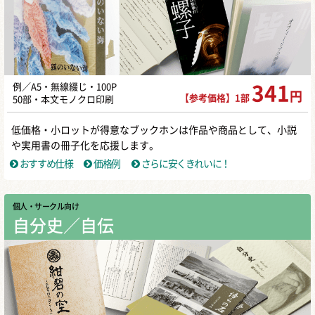
例／A5・無線綴じ・100P
341
円
【参考価格】1部
50部・本文モノクロ印刷
低価格・小ロットが得意なブックホンは作品や商品として、小説
や実用書の冊子化を応援します。
おすすめ仕様
価格例
さらに安くきれいに！
個人・サークル向け
自分史／自伝