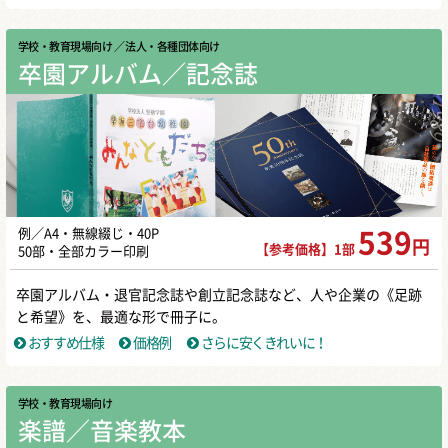
学校・教育現場向け
／ 法人・各種団体向け
卒園アルバム／記念誌
例／A4・無線綴じ・40P
539
円
【参考価格】1部
50部・全部カラー印刷
卒園アルバム・退官記念誌や創立記念誌など、人や企業の《足跡
と希望》を、最適な形で冊子に。
おすすめ仕様
価格例
さらに安くきれいに！
学校・教育現場向け
楽譜／音楽教本