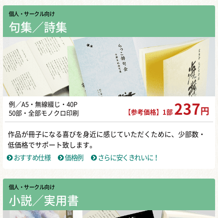
個人・サークル向け
句集／詩集
例／A5・無線綴じ・40P
237
円
【参考価格】1部
50部・全部モノクロ印刷
作品が冊子になる喜びを身近に感じていただくために、少部数・
低価格でサポート致します。
おすすめ仕様
価格例
さらに安くきれいに！
個人・サークル向け
小説／実用書