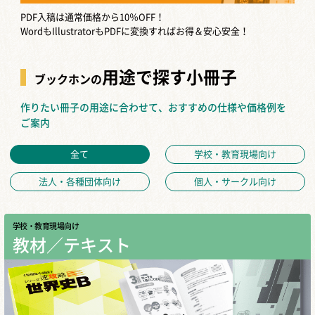
PDF入稿は通常価格から10％OFF！
WordもIllustratorもPDFに変換すればお得＆安心安全！
用途で探す小冊子
ブックホンの
作りたい冊子の用途に合わせて、おすすめの仕様や価格例を
ご案内
全て
学校・教育現場向け
法人・各種団体向け
個人・サークル向け
学校・教育現場向け
教材／テキスト