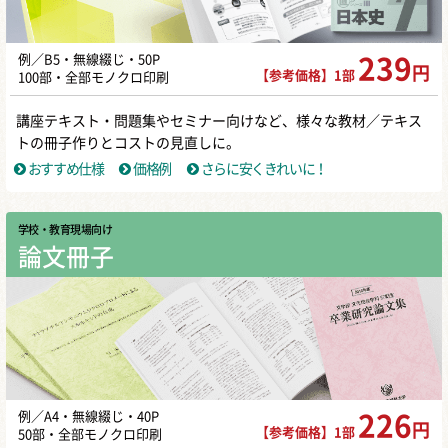
例／B5・無線綴じ・50P
239
円
【参考価格】1部
100部・全部モノクロ印刷
講座テキスト・問題集やセミナー向けなど、様々な教材／テキス
トの冊子作りとコストの見直しに。
おすすめ仕様
価格例
さらに安くきれいに！
学校・教育現場向け
論文冊子
例／A4・無線綴じ・40P
226
円
【参考価格】1部
50部・全部モノクロ印刷