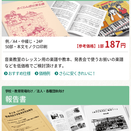
例／A4・中綴じ・24P
187
円
【参考価格】1部
50部・本文モノクロ印刷
音楽教室のレッスン用の楽譜や教本、発表会で使うお揃いの楽譜
などを低価格でご検討頂けます。
おすすめ仕様
価格例
さらに安くきれいに！
学校・教育現場向け
／ 法人・各種団体向け
報告書