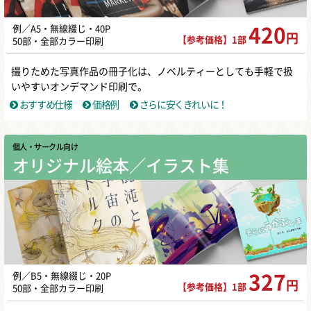
例／A5・無線綴じ・40P
420
円
【参考価格】1部
50部・全部カラー印刷
撮りためた写真作品の冊子化は、ノベルティーとしても手軽で扱
いやすいオンデマンド印刷で。
おすすめ仕様
価格例
さらに安くきれいに！
個人・サークル向け
オリジナル絵本／イラスト集
例／B5・無線綴じ・20P
327
円
【参考価格】1部
50部・全部カラー印刷