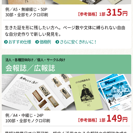
例／A5・無線綴じ・50P
315
円
【参考価格】1部
30部・全部モノクロ印刷
生きた証を形に残したい方へ。ページ数や文体に縛られない自由
な自分史作りで新しい発見を。
おすすめ仕様
価格例
さらに安くきれいに！
法人・各種団体向け
／ 個人・サークル向け
会報誌／広報誌
例／A4・中綴じ・24P
149
円
【参考価格】1部
100部・全部モノクロ印刷