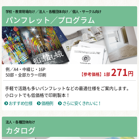
学校・教育現場向け
／ 法人・各種団体向け
／ 個人・サークル向け
パンフレット／プログラム
例／A4・中綴じ・16P
271
円
【参考価格】1部
50部・全部カラー印刷
手軽で活路も多いパンフレットなどの最適仕様をご案内します。
小ロットでも低価格で印刷製本！
おすすめ仕様
価格例
さらに安くきれいに！
法人・各種団体向け
カタログ