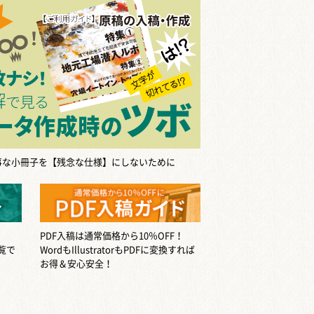
事な小冊子を【残念な仕様】にしないために
PDF入稿は通常価格から10％OFF！
覧で
WordもIllustratorもPDFに変換すれば
お得＆安心安全！