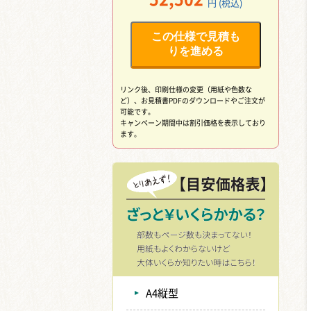
円 (税込)
この仕様で見積も
りを進める
リンク後、印刷仕様の変更（用紙や色数な
ど）、
お見積書PDFのダウンロードやご注文が
可能です。
キャンペーン期間中は割引価格を表示しており
ます。
A4縦型