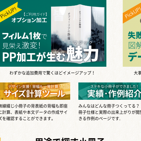
わずかな追加費用で驚くほどイメージアップ！
大
無線綴じ小冊子の背表紙の背幅も即座
みんなはどんな冊子つくってる？
に計算、表紙や本文データの作成サイ
冊子仕様と実際の出来上がりが閲
ズを確認することができます。
きる作例のページです.