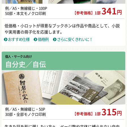
例／A5・無線綴じ・100P
341
円
【参考価格】1部
50部・本文モノクロ印刷
低価格・小ロットが得意なブックホンは作品や商品として、小説
や実用書の冊子化を応援します。
おすすめ仕様
価格例
さらに安くきれいに！
個人・サークル向け
自分史／自伝
例／A5・無線綴じ・50P
315
円
【参考価格】1部
30部・全部モノクロ印刷
生きた証を形に残したい方へ。ページ数や文体に縛られない自由