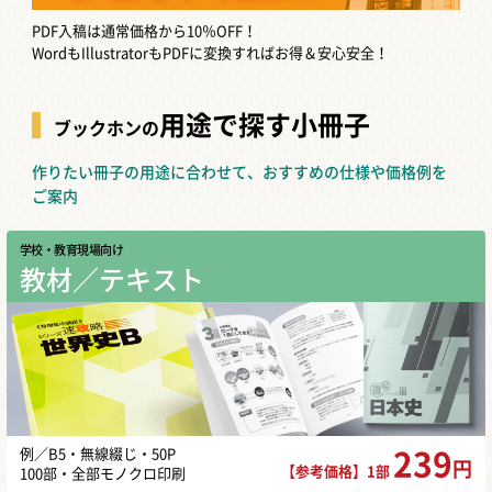
PDF入稿は通常価格から10％OFF！
WordもIllustratorもPDFに変換すればお得＆安心安全！
用途で探す小冊子
ブックホンの
作りたい冊子の用途に合わせて、おすすめの仕様や価格例を
ご案内
学校・教育現場向け
教材／テキスト
例／B5・無線綴じ・50P
239
円
【参考価格】1部
100部・全部モノクロ印刷