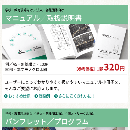
学校・教育現場向け
／ 法人・各種団体向け
マニュアル／取扱説明書
例／A5・無線綴じ・100P
320
円
【参考価格】1部
50部・本文モノクロ印刷
ユーザーにとってわかりやすく扱いやすいマニュアル小冊子を、
そんなご要望にお応えします。
おすすめ仕様
価格例
さらに安くきれいに！
学校・教育現場向け
／ 法人・各種団体向け
／ 個人・サークル向け
パンフレット／プログラム