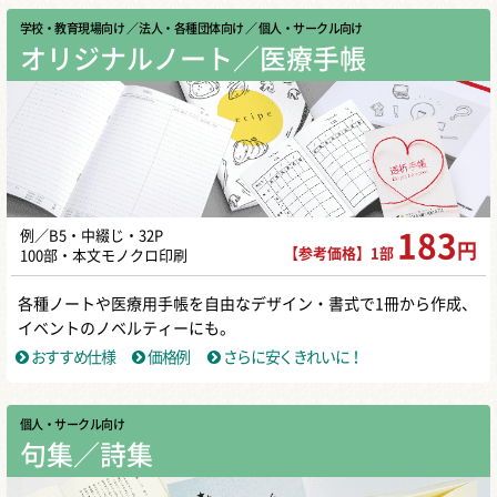
学校・教育現場向け
／ 法人・各種団体向け
／ 個人・サークル向け
オリジナルノート／医療手帳
例／B5・中綴じ・32P
183
円
【参考価格】1部
100部・本文モノクロ印刷
各種ノートや医療用手帳を自由なデザイン・書式で1冊から作成、
イベントのノベルティーにも。
おすすめ仕様
価格例
さらに安くきれいに！
個人・サークル向け
句集／詩集