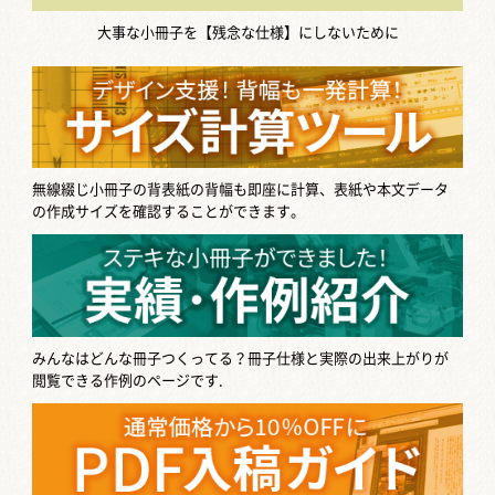
と、半期ごと、1年ごとなど定期的に作
大事な小冊子を【残念な仕様】にしないために
成して結果を比較 […]
背表紙のある表紙の作り方【無線綴じ
冊子の...
無線綴じ製本には背表紙ができます。
表紙データを作成する際、この背表紙
無線綴じ小冊子の背表紙の背幅も即座に計算、表紙や本文データ
の部分も含めてデザインしなくてはい
の作成サイズを確認することができます。
けないのですが、 […]
みんなはどんな冊子つくってる？
冊子仕様と実際の出来上がりが
閲覧できる作例のページです.