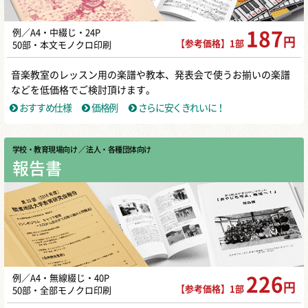
例／A4・中綴じ・24P
187
円
【参考価格】1部
50部・本文モノクロ印刷
音楽教室のレッスン用の楽譜や教本、発表会で使うお揃いの楽譜
などを低価格でご検討頂けます。
おすすめ仕様
価格例
さらに安くきれいに！
学校・教育現場向け
／ 法人・各種団体向け
報告書
例／A4・無線綴じ・40P
226
円
【参考価格】1部
50部・全部モノクロ印刷