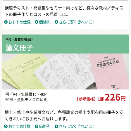
講座テキスト・問題集やセミナー向けなど、様々な教材／テキス
トの冊子作りとコストの見直しに。
おすすめ仕様
価格例
さらに安くきれいに！
学校・教育現場向け
論文冊子
例／A4・無線綴じ・40P
226
円
【参考価格】1部
50部・全部モノクロ印刷
博士・修士や卒業論文など、各種論文の提出や配布用の冊子を安
くきれいにお手元へお届けします。
おすすめ仕様
価格例
さらに安くきれいに！