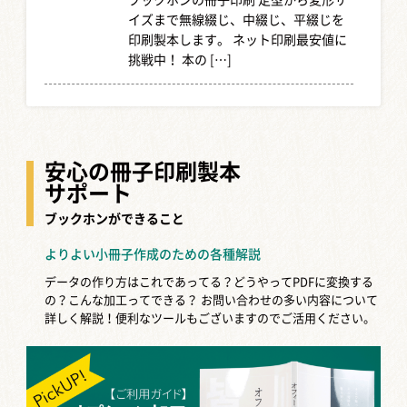
ブックホンの冊子印刷 定型から変形サ
イズまで無線綴じ、中綴じ、平綴じを
印刷製本します。 ネット印刷最安値に
挑戦中！ 本の […]
アルバムの背表紙をおしゃれに作りた
い！C...
本棚に並べた時、目に入るのが背表
安心の冊子印刷製本
紙。アルバム作りでも背表紙には絶対
サポート
こだわりたいところです。 デザインが
苦手な人やデザイン […]
ブックホンができること
よりよい小冊子作成のための各種解説
背表紙の作り方｜デザインやタイトル
データの作り方はこれであってる？どうやってPDFに変換する
のコツ...
の？こんな加工ってできる？
お問い合わせの多い内容について
本のデザインで悩むのが背表紙ではな
詳しく解説！便利なツールもございますのでご活用ください。
いでしょうか。 どのくらいのサイズ
で、どんな風にレイアウトすればいい
のか […]