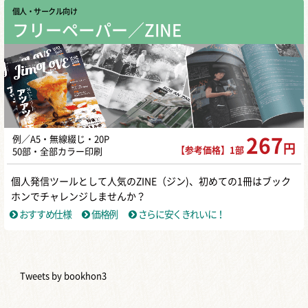
個人・サークル向け
フリーペーパー／ZINE
例／A5・無線綴じ・20P
267
円
【参考価格】1部
50部・全部カラー印刷
個人発信ツールとして人気のZINE（ジン)、初めての1冊はブック
ホンでチャレンジしませんか？
おすすめ仕様
価格例
さらに安くきれいに！
Tweets by bookhon3