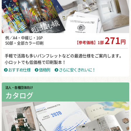
例／A4・中綴じ・16P
271
円
【参考価格】1部
50部・全部カラー印刷
手軽で活路も多いパンフレットなどの最適仕様をご案内します。
小ロットでも低価格で印刷製本！
おすすめ仕様
価格例
さらに安くきれいに！
法人・各種団体向け
カタログ