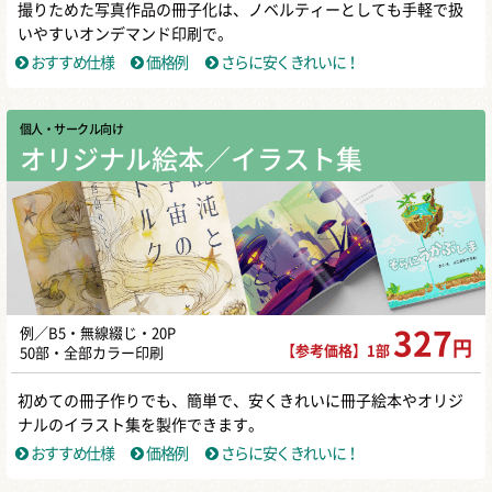
撮りためた写真作品の冊子化は、ノベルティーとしても手軽で扱
いやすいオンデマンド印刷で。
おすすめ仕様
価格例
さらに安くきれいに！
個人・サークル向け
オリジナル絵本／イラスト集
例／B5・無線綴じ・20P
327
円
【参考価格】1部
50部・全部カラー印刷
初めての冊子作りでも、簡単で、安くきれいに冊子絵本やオリジ
ナルのイラスト集を製作できます。
おすすめ仕様
価格例
さらに安くきれいに！