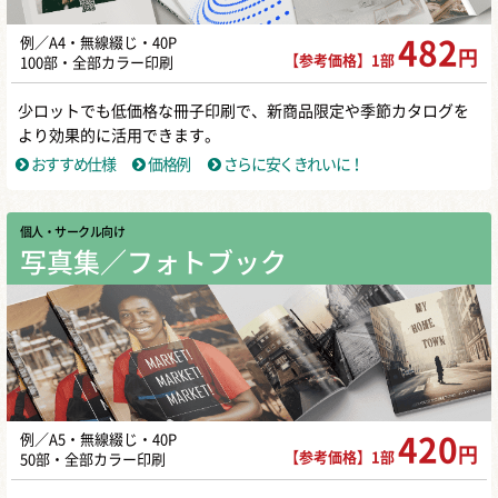
例／A4・無線綴じ・40P
482
円
【参考価格】1部
100部・全部カラー印刷
少ロットでも低価格な冊子印刷で、新商品限定や季節カタログを
より効果的に活用できます。
おすすめ仕様
価格例
さらに安くきれいに！
個人・サークル向け
写真集／フォトブック
例／A5・無線綴じ・40P
420
円
【参考価格】1部
50部・全部カラー印刷