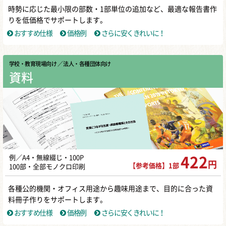
時勢に応じた最小限の部数・1部単位の追加など、最適な報告書作
りを低価格でサポートします。
おすすめ仕様
価格例
さらに安くきれいに！
学校・教育現場向け
／ 法人・各種団体向け
資料
例／A4・無線綴じ・100P
422
円
【参考価格】1部
100部・全部モノクロ印刷
各種公的機関・オフィス用途から趣味用途まで、目的に合った資
料冊子作りをサポートします。
おすすめ仕様
価格例
さらに安くきれいに！