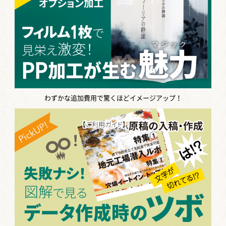
同人誌で背幅を作れるのは何mmか
ら？厚い...
同人誌を作る際に知っておきたいのが
「背幅」。 背表紙にあたる部分の幅の
ことですね。 同人誌のデザインを考え
るときには、背 […]
【背幅の計算方法】ページ数と紙の関
わずかな追加費用で驚くほどイメージアップ！
係、背...
無線綴じ製本で冊子印刷をするとき
に、入稿データの作成で必ず確認しな
くてはいけないのが「背幅」です。 無
線綴 […]
【報告書の背表紙】失敗しない作成方
法
報告書は一度作ったらおしまいという
ことは少なく、多くは毎月、四半期ご