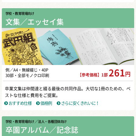
学校・教育現場向け
文集／エッセイ集
例／A4・無線綴じ・40P
261
円
【参考価格】1部
30部・全部モノクロ印刷
卒業文集は仲間達と綴る最後の共同作品。大切な1冊のための、ベ
ストな仕様と費用をご提案。
おすすめ仕様
価格例
さらに安くきれいに！
学校・教育現場向け
／ 法人・各種団体向け
卒園アルバム／記念誌