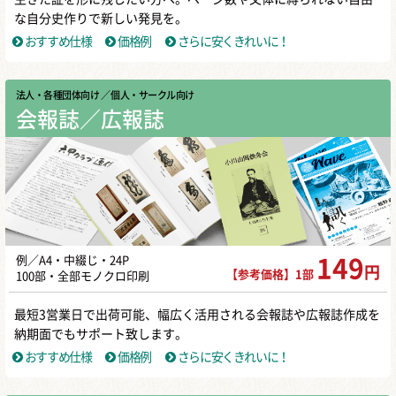
な自分史作りで新しい発見を。
おすすめ仕様
価格例
さらに安くきれいに！
法人・各種団体向け
／ 個人・サークル向け
会報誌／広報誌
例／A4・中綴じ・24P
149
円
【参考価格】1部
100部・全部モノクロ印刷
最短3営業日で出荷可能、幅広く活用される会報誌や広報誌作成を
納期面でもサポート致します。
おすすめ仕様
価格例
さらに安くきれいに！