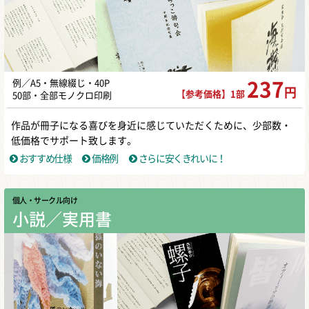
例／A5・無線綴じ・40P
237
円
【参考価格】1部
50部・全部モノクロ印刷
作品が冊子になる喜びを身近に感じていただくために、少部数・
低価格でサポート致します。
おすすめ仕様
価格例
さらに安くきれいに！
個人・サークル向け
小説／実用書