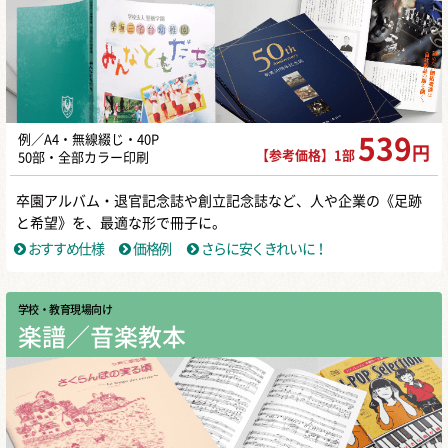
例／A4・無線綴じ・40P
539
円
【参考価格】1部
50部・全部カラー印刷
卒園アルバム・退官記念誌や創立記念誌など、人や企業の《足跡
と希望》を、最適な形で冊子に。
おすすめ仕様
価格例
さらに安くきれいに！
学校・教育現場向け
楽譜／音楽教本