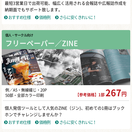
最短3営業日で出荷可能、幅広く活用される会報誌や広報誌作成を
納期面でもサポート致します。
おすすめ仕様
価格例
さらに安くきれいに！
個人・サークル向け
フリーペーパー／ZINE
例／A5・無線綴じ・20P
267
円
【参考価格】1部
50部・全部カラー印刷
個人発信ツールとして人気のZINE（ジン)、初めての1冊はブック
ホンでチャレンジしませんか？
おすすめ仕様
価格例
さらに安くきれいに！