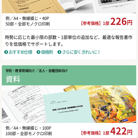
例／A4・無線綴じ・40P
226
円
【参考価格】1部
50部・全部モノクロ印刷
時勢に応じた最小限の部数・1部単位の追加など、最適な報告書作
りを低価格でサポートします。
おすすめ仕様
価格例
さらに安くきれいに！
学校・教育現場向け
／ 法人・各種団体向け
資料
例／A4・無線綴じ・100P
422
円
【参考価格】1部
100部・全部モノクロ印刷