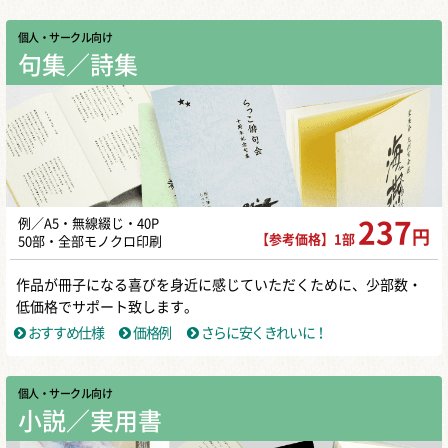
個人・サークル向け
句集／詩集
例／A5・無線綴じ・40P
237
円
【参考価格】1部
50部・全部モノクロ印刷
作品が冊子になる喜びを身近に感じていただくために、少部数・
低価格でサポート致します。
おすすめ仕様
価格例
さらに安くきれいに！
個人・サークル向け
小説／実用書