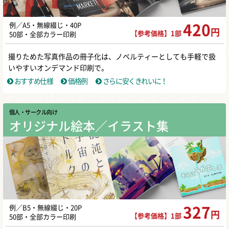
例／A5・無線綴じ・40P
420
円
【参考価格】1部
50部・全部カラー印刷
撮りためた写真作品の冊子化は、ノベルティーとしても手軽で扱
いやすいオンデマンド印刷で。
おすすめ仕様
価格例
さらに安くきれいに！
個人・サークル向け
オリジナル絵本／イラスト集
例／B5・無線綴じ・20P
327
円
【参考価格】1部
50部・全部カラー印刷