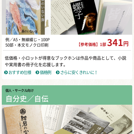
例／A5・無線綴じ・100P
341
円
【参考価格】1部
50部・本文モノクロ印刷
低価格・小ロットが得意なブックホンは作品や商品として、小説
や実用書の冊子化を応援します。
おすすめ仕様
価格例
さらに安くきれいに！
個人・サークル向け
自分史／自伝