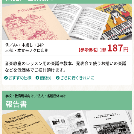
例／A4・中綴じ・24P
187
円
【参考価格】1部
50部・本文モノクロ印刷
音楽教室のレッスン用の楽譜や教本、発表会で使うお揃いの楽譜
などを低価格でご検討頂けます。
おすすめ仕様
価格例
さらに安くきれいに！
学校・教育現場向け
／ 法人・各種団体向け
報告書