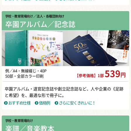
学校・教育現場向け
／ 法人・各種団体向け
卒園アルバム／記念誌
例／A4・無線綴じ・40P
539
円
【参考価格】1部
50部・全部カラー印刷
卒園アルバム・退官記念誌や創立記念誌など、人や企業の《足跡
と希望》を、最適な形で冊子に。
おすすめ仕様
価格例
さらに安くきれいに！
学校・教育現場向け
楽譜／音楽教本