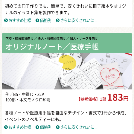
初めての冊子作りでも、簡単で、安くきれいに冊子絵本やオリジ
ナルのイラスト集を製作できます。
おすすめ仕様
価格例
さらに安くきれいに！
学校・教育現場向け
／ 法人・各種団体向け
／ 個人・サークル向け
オリジナルノート／医療手帳
例／B5・中綴じ・32P
183
円
【参考価格】1部
100部・本文モノクロ印刷
各種ノートや医療用手帳を自由なデザイン・書式で1冊から作成、
イベントのノベルティーにも。
おすすめ仕様
価格例
さらに安くきれいに！