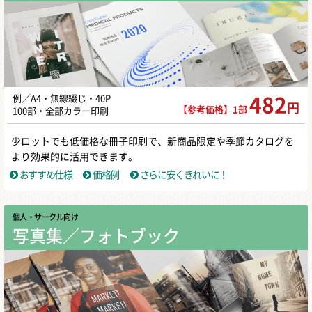
例／A4・無線綴じ・40P
482
円
【参考価格】1部
100部・全部カラー印刷
少ロットでも低価格な冊子印刷で、新商品限定や季節カタログを
より効果的に活用できます。
おすすめ仕様
価格例
さらに安くきれいに！
個人・サークル向け
写真集／フォトブック