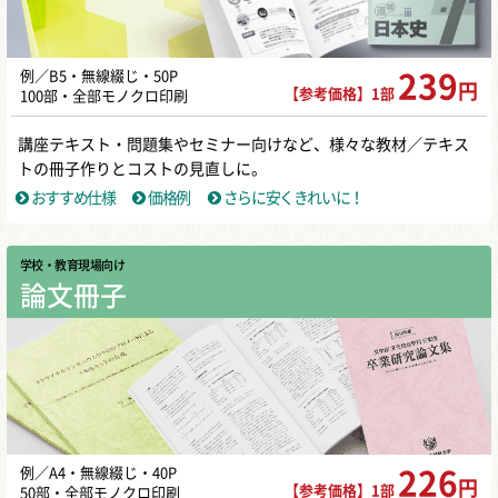
例／B5・無線綴じ・50P
239
円
【参考価格】1部
100部・全部モノクロ印刷
講座テキスト・問題集やセミナー向けなど、様々な教材／テキス
トの冊子作りとコストの見直しに。
おすすめ仕様
価格例
さらに安くきれいに！
学校・教育現場向け
論文冊子
例／A4・無線綴じ・40P
226
円
【参考価格】1部
50部・全部モノクロ印刷