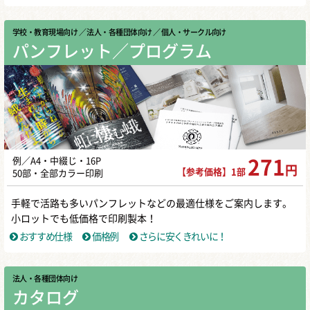
学校・教育現場向け
／ 法人・各種団体向け
／ 個人・サークル向け
パンフレット／プログラム
例／A4・中綴じ・16P
271
円
【参考価格】1部
50部・全部カラー印刷
手軽で活路も多いパンフレットなどの最適仕様をご案内します。
小ロットでも低価格で印刷製本！
おすすめ仕様
価格例
さらに安くきれいに！
法人・各種団体向け
カタログ