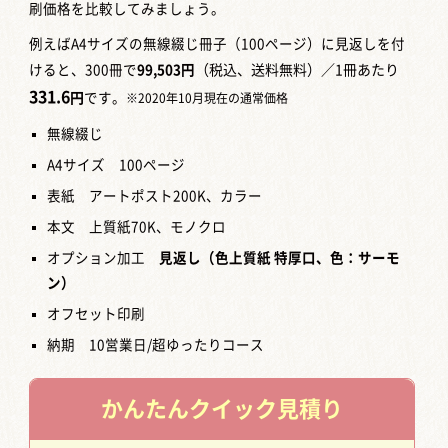
刷価格を比較してみましょう。
例えばA4サイズの無線綴じ冊子（100ページ）に見返しを付
けると、300冊で
99,503円
（税込、送料無料）／1冊あたり
331.6
円
です。
※2020年10月現在の通常価格
無線綴じ
A4サイズ 100ページ
表紙 アートポスト200K、カラー
本文 上質紙70K、モノクロ
オプション加工
見返し（色上質紙 特厚口、色：サーモ
ン）
オフセット印刷
納期 10営業日/超ゆったりコース
かんたん
クイック見積り