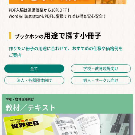
PDF入稿は通常価格から10％OFF！
WordもIllustratorもPDFに変換すればお得＆安心安全！
用途で探す小冊子
ブックホンの
作りたい冊子の用途に合わせて、おすすめの仕様や価格例を
ご案内
全て
学校・教育現場向け
法人・各種団体向け
個人・サークル向け
学校・教育現場向け
教材／テキスト