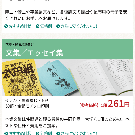
博士・修士や卒業論文など、各種論文の提出や配布用の冊子を安
くきれいにお手元へお届けします。
おすすめ仕様
価格例
さらに安くきれいに！
学校・教育現場向け
文集／エッセイ集
例／A4・無線綴じ・40P
261
円
【参考価格】1部
30部・全部モノクロ印刷
卒業文集は仲間達と綴る最後の共同作品。大切な1冊のための、ベ
ストな仕様と費用をご提案。
おすすめ仕様
価格例
さらに安くきれいに！