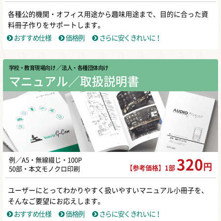
各種公的機関・オフィス用途から趣味用途まで、目的に合った資
料冊子作りをサポートします。
おすすめ仕様
価格例
さらに安くきれいに！
学校・教育現場向け
／ 法人・各種団体向け
マニュアル／取扱説明書
例／A5・無線綴じ・100P
320
円
【参考価格】1部
50部・本文モノクロ印刷
ユーザーにとってわかりやすく扱いやすいマニュアル小冊子を、
そんなご要望にお応えします。
おすすめ仕様
価格例
さらに安くきれいに！