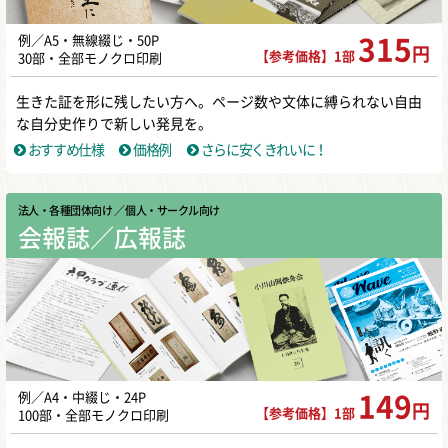
例／A5・無線綴じ・50P
315
円
【参考価格】1部
30部・全部モノクロ印刷
生きた証を形に残したい方へ。ページ数や文体に縛られない自由
な自分史作りで新しい発見を。
おすすめ仕様
価格例
さらに安くきれいに！
法人・各種団体向け
／ 個人・サークル向け
会報誌／広報誌
例／A4・中綴じ・24P
149
円
【参考価格】1部
100部・全部モノクロ印刷