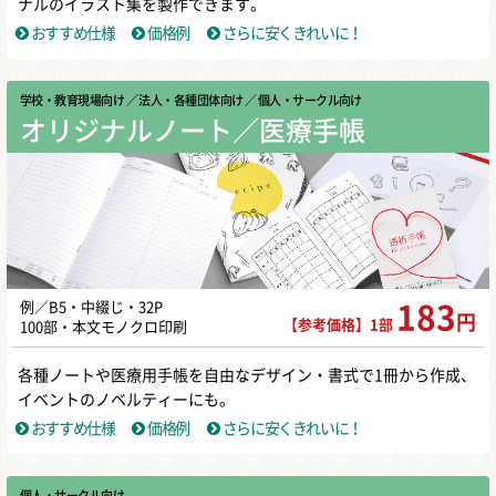
ナルのイラスト集を製作できます。
おすすめ仕様
価格例
さらに安くきれいに！
学校・教育現場向け
／ 法人・各種団体向け
／ 個人・サークル向け
オリジナルノート／医療手帳
例／B5・中綴じ・32P
183
円
【参考価格】1部
100部・本文モノクロ印刷
各種ノートや医療用手帳を自由なデザイン・書式で1冊から作成、
イベントのノベルティーにも。
おすすめ仕様
価格例
さらに安くきれいに！
個人・サークル向け