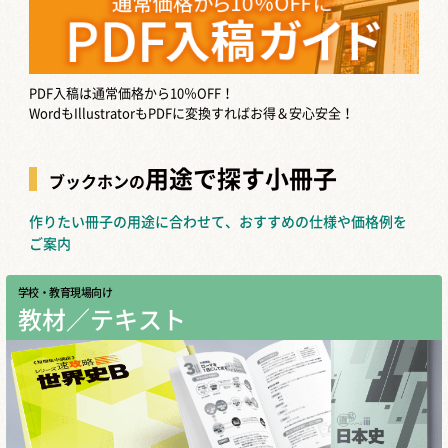
い？公...
最近なにかと話題になることの多いAI
生成作品。 AIの進化はめざましく、あ
らゆるシーンに影響を及ぼしていま
PDF入稿は通常価格から10％OFF！
す。 イラスト […]
WordもIllustratorもPDFに変換すればお得＆安心安全！
夏の同人イベントに役立つ持ち物おす
用途で探す小冊子
ブックホンの
すめ8...
夏は同人イベントが盛り上がる季節。
作りたい冊子の用途に合わせて、おすすめの仕様や価格例を
最大級の同人イベント、コミケが開催
ご案内
される季節でもあります。そんな夏の
同人イベントを快 […]
学校・教育現場向け
教材／テキスト
同人誌即売会で便利なレジアプリおす
すめ4...
同人誌即売会でレジアプリを使ったこ
とがある方はいますか？ 同人誌即売会
では、混雑時に会計のやりとりが混乱