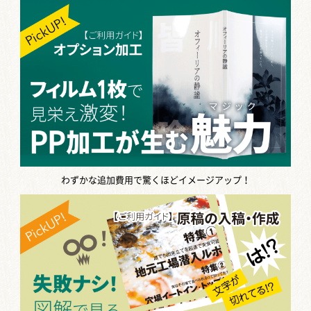
【コミケ】印刷所の締め切りはいつ？
スケジ...
コミケに参加する方がチェックしてお
きたいのが締め切り。コミケの場合は
通常時と締め切りが異なる場合がある
ので、要注意です。 […]
同人小説のペーパー｜作り方のコツと
飾り枠...
同人小説を作っている方で「ペーパー
わずかな追加費用で驚くほどイメージアップ！
を作ってみたい」と思う方も多いので
はないでしょうか。 当記事では、同人
小説を作っている […]
同人誌をプリンターで作るメリット3選
｜お...
同人誌をプリンターで作成したいと考
えている方も多いのではないでしょう