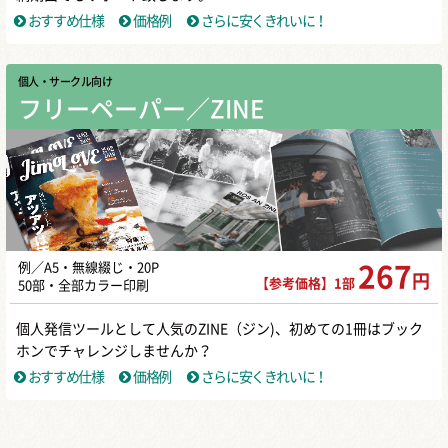
おすすめ仕様
価格例
さらに安くきれいに！
個人・サークル向け
フリーペーパー／ZINE
例／A5・無線綴じ・20P
267
円
【参考価格】1部
50部・全部カラー印刷
個人発信ツールとして人気のZINE（ジン)、初めての1冊はブック
ホンでチャレンジしませんか？
おすすめ仕様
価格例
さらに安くきれいに！