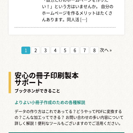
「自分だけのホームページを作りた
い！」という方はいませんか。 自分の
ホームページを作るメリットはたくさ
んあります。同人活 […]
1冊の同人誌はどのくらいの時間ででき
る？...
次へ »
1
2
3
4
5
6
7
8
「同人誌を作成したいけれど、どのく
らいの時間がかかるのか気になる」
「締切りが迫っていて、どのくらいの
時間で出せるのか知 […]
安心の冊子印刷製本
サポート
同人誌の搬入方法3選！直接搬入、宅配
ブックホンができること
搬入...
よりよい小冊子作成のための各種解説
同人誌を会場に持ち込む方法は、大き
く分けて3つあります。直接搬入・宅配
データの作り方はこれであってる？どうやってPDFに変換する
搬入・手搬入(自力搬入)です。それぞ
の？こんな加工ってできる？
お問い合わせの多い内容について
れの特徴を知っ […]
詳しく解説！便利なツールもございますのでご活用ください。