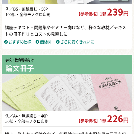
してしまうことも […]
例／B5・無線綴じ・50P
239
円
【参考価格】1部
100部・全部モノクロ印刷
同人誌1kgの重さはどのくらい？手搬
入、...
講座テキスト・問題集やセミナー向けなど、様々な教材／テキス
「同人誌をイベントに持って行きた
トの冊子作りとコストの見直しに。
い！」そんなときに気になるのが「重
おすすめ仕様
価格例
さらに安くきれいに！
さ」ではないでしょうか？ 手搬入する
人はもちろん、宅配 […]
学校・教育現場向け
論文冊子
同人誌が売れないときはどうする？で
きるこ...
同人活動をしていて、「売れない…」
と感じることはありませんか？ 同人誌
が売れないことは、多くの人がぶつか
る壁です。 楽し […]
例／A4・無線綴じ・40P
226
円
同人誌即売会に一般参加するときのマ
【参考価格】1部
50部・全部モノクロ印刷
ナーは...