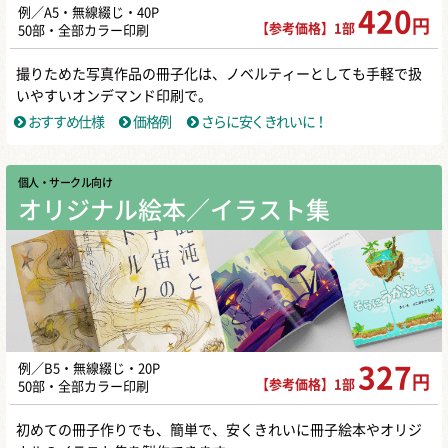
例／A5・無線綴じ・40P
420
円
【参考価格】1部
50部・全部カラー印刷
撮りためた写真作品の冊子化は、ノベルティーとしても手軽で扱
いやすいオンデマンド印刷で。
おすすめ仕様
価格例
さらに安くきれいに！
個人・サークル向け
オリジナル絵本／イラスト集
例／B5・無線綴じ・20P
327
円
【参考価格】1部
50部・全部カラー印刷
初めての冊子作りでも、簡単で、安くきれいに冊子絵本やオリジ