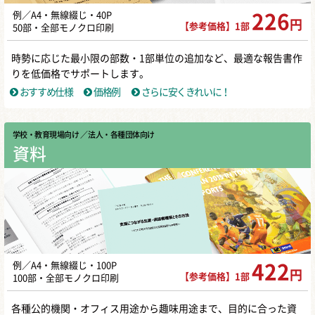
例／A4・無線綴じ・40P
226
円
【参考価格】1部
50部・全部モノクロ印刷
時勢に応じた最小限の部数・1部単位の追加など、最適な報告書作
りを低価格でサポートします。
おすすめ仕様
価格例
さらに安くきれいに！
学校・教育現場向け
／ 法人・各種団体向け
資料
例／A4・無線綴じ・100P
422
円
【参考価格】1部
100部・全部モノクロ印刷
各種公的機関・オフィス用途から趣味用途まで、目的に合った資