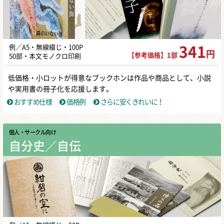
例／A5・無線綴じ・100P
341
円
【参考価格】1部
50部・本文モノクロ印刷
低価格・小ロットが得意なブックホンは作品や商品として、小説
や実用書の冊子化を応援します。
おすすめ仕様
価格例
さらに安くきれいに！
個人・サークル向け
自分史／自伝