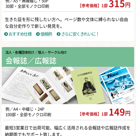
例／A5・無線綴じ・50P
315
円
【参考価格】1部
30部・全部モノクロ印刷
生きた証を形に残したい方へ。ページ数や文体に縛られない自由
な自分史作りで新しい発見を。
おすすめ仕様
価格例
さらに安くきれいに！
法人・各種団体向け
／ 個人・サークル向け
会報誌／広報誌
例／A4・中綴じ・24P
149
円
【参考価格】1部
100部・全部モノクロ印刷
最短3営業日で出荷可能、幅広く活用される会報誌や広報誌作成を
納期面でもサポート致します。