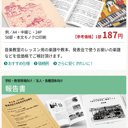
即売会に参加！ …と言いたいところ
ですが、同人誌即売会にもしっかりと
準備して挑みまし […]
例／A4・中綴じ・24P
187
円
【参考価格】1部
50部・本文モノクロ印刷
音楽教室のレッスン用の楽譜や教本、発表会で使うお揃いの楽譜
などを低価格でご検討頂けます。
おすすめ仕様
価格例
さらに安くきれいに！
学校・教育現場向け
／ 法人・各種団体向け
報告書