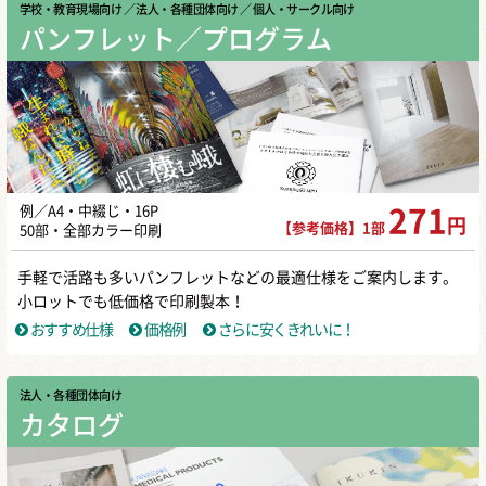
学校・教育現場向け
／ 法人・各種団体向け
／ 個人・サークル向け
パンフレット／プログラム
例／A4・中綴じ・16P
271
円
【参考価格】1部
50部・全部カラー印刷
手軽で活路も多いパンフレットなどの最適仕様をご案内します。
小ロットでも低価格で印刷製本！
おすすめ仕様
価格例
さらに安くきれいに！
法人・各種団体向け
カタログ