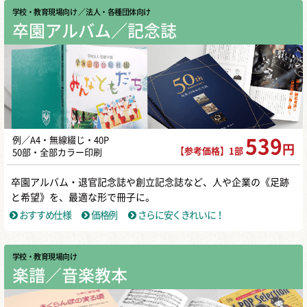
学校・教育現場向け
／ 法人・各種団体向け
同人活動で個人サイトを作るならここ
卒園アルバム／記念誌
がおす...
昔はやっていた「個人サイト」です
が、また個人サイトの人気が高まって
います。 「私も個人サイトを作ってみ
たい」という方もい […]
同人活動に便利なアプリ9選！原稿もレ
例／A4・無線綴じ・40P
539
円
【参考価格】1部
ジも...
50部・全部カラー印刷
同人活動を効率的に進めていきたい方
卒園アルバム・退官記念誌や創立記念誌など、人や企業の《足跡
は、ぜひアプリを使ってみてくださ
と希望》を、最適な形で冊子に。
い。プロットを作れるアプリから在庫
おすすめ仕様
価格例
さらに安くきれいに！
管理できるアプリまで […]
同人誌即売会の便利グッズまとめ！イ
学校・教育現場向け
ベント...
楽譜／音楽教本
原稿を乗り越えて、いざ楽しい同人誌