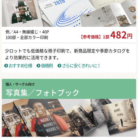
例／A4・無線綴じ・40P
482
円
【参考価格】1部
100部・全部カラー印刷
少ロットでも低価格な冊子印刷で、新商品限定や季節カタログを
より効果的に活用できます。
おすすめ仕様
価格例
さらに安くきれいに！
個人・サークル向け
写真集／フォトブック