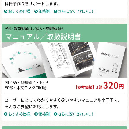
料冊子作りをサポートします。
おすすめ仕様
価格例
さらに安くきれいに！
学校・教育現場向け
／ 法人・各種団体向け
マニュアル／取扱説明書
例／A5・無線綴じ・100P
320
円
【参考価格】1部
50部・本文モノクロ印刷
ユーザーにとってわかりやすく扱いやすいマニュアル小冊子を、
そんなご要望にお応えします。
おすすめ仕様
価格例
さらに安くきれいに！