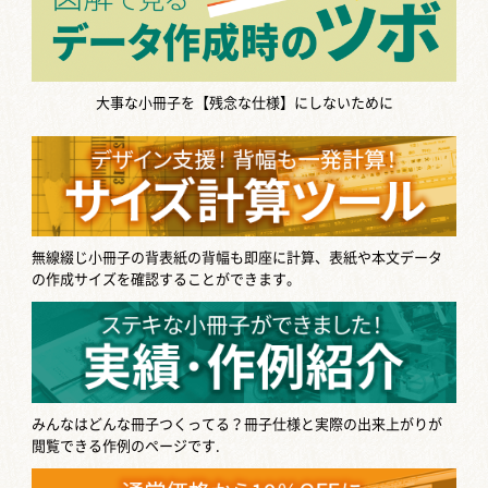
か。 「無配本を作りたい」 「締め切り
に間に合わなそ […]
同人誌のダウンロード販売ができるサ
大事な小冊子を【残念な仕様】にしないために
イト3...
最近は、同人誌のダウンロード販売も
活発に行われるようになってきまし
た。 「本を作る費用がかさんで辛
い…！」 「電子書籍で […]
無線綴じ小冊子の背表紙の背幅も即座に計算、表紙や本文データ
の作成サイズを確認することができます。
同人イベントの釣り銭を用意する方法3
選！...
同人誌即売会に参加するときには、さ
まざまな持ち物が必要です！ そのなか
でもほぼ必須となるのが「釣り銭」。
釣り銭を用意して […]
みんなはどんな冊子つくってる？
冊子仕様と実際の出来上がりが
閲覧できる作例のページです.
生成AIで作った同人誌は売ってもい