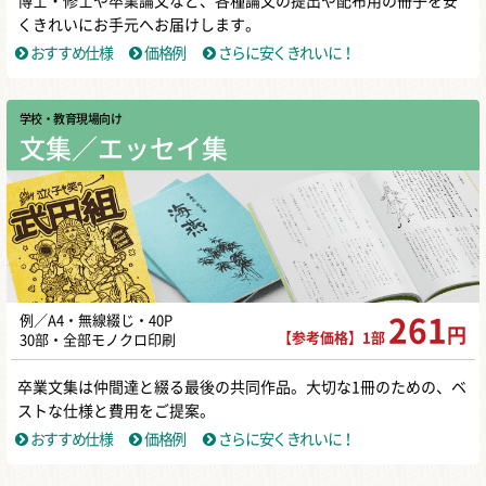
博士・修士や卒業論文など、各種論文の提出や配布用の冊子を安
同人誌即売会の「一般参加」とは、同
くきれいにお手元へお届けします。
人誌を購入する側として参加すること
おすすめ仕様
価格例
さらに安くきれいに！
を指します。サークル以外での参加と
いうことですね。 […]
学校・教育現場向け
同人活動におすすめのプロットアプリ3
文集／エッセイ集
選！...
同人誌を作るときにプロットは作って
いますか？ 「ライブ感を大切にしてい
る！」という方も多いと思いますが、
プロットを作るの […]
例／A4・無線綴じ・40P
261
同人誌を作るには何から始める？即売
円
【参考価格】1部
30部・全部モノクロ印刷
会の申...
「同人誌を初めて作るから、何からは
卒業文集は仲間達と綴る最後の共同作品。大切な1冊のための、ベ
じめたらよいかわからない」 このよう
ストな仕様と費用をご提案。
なお悩みを持っている方はいません
おすすめ仕様
価格例
さらに安くきれいに！
か？ 初めての同人 […]