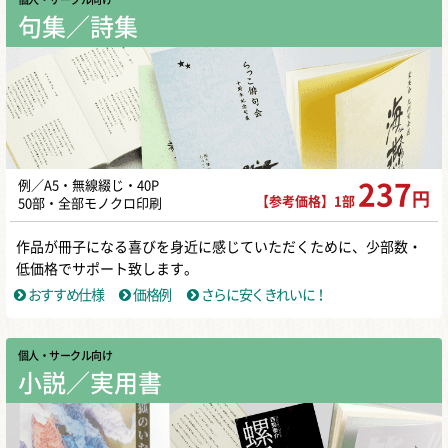
句集／詩集
例／A5・無線綴じ・40P
237
円
【参考価格】1部
50部・全部モノクロ印刷
作品が冊子になる喜びを身近に感じていただくために、少部数・
低価格でサポート致します。
おすすめ仕様
価格例
さらに安くきれいに！
個人・サークル向け
小説／実用書