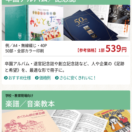
例／A4・無線綴じ・40P
539
円
【参考価格】1部
50部・全部カラー印刷
卒園アルバム・退官記念誌や創立記念誌など、人や企業の《足跡
と希望》を、最適な形で冊子に。
おすすめ仕様
価格例
さらに安くきれいに！
学校・教育現場向け
楽譜／音楽教本