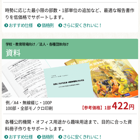
時勢に応じた最小限の部数・1部単位の追加など、最適な報告書作
りを低価格でサポートします。
おすすめ仕様
価格例
さらに安くきれいに！
学校・教育現場向け
／ 法人・各種団体向け
資料
例／A4・無線綴じ・100P
422
円
【参考価格】1部
100部・全部モノクロ印刷
各種公的機関・オフィス用途から趣味用途まで、目的に合った資
料冊子作りをサポートします。
おすすめ仕様
価格例
さらに安くきれいに！