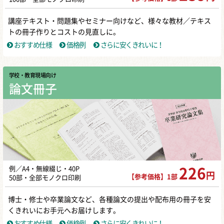
講座テキスト・問題集やセミナー向けなど、様々な教材／テキス
トの冊子作りとコストの見直しに。
おすすめ仕様
価格例
さらに安くきれいに！
学校・教育現場向け
論文冊子
例／A4・無線綴じ・40P
226
円
【参考価格】1部
50部・全部モノクロ印刷
博士・修士や卒業論文など、各種論文の提出や配布用の冊子を安
くきれいにお手元へお届けします。
おすすめ仕様
価格例
さらに安くきれいに！