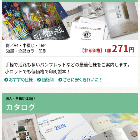
例／A4・中綴じ・16P
271
円
【参考価格】1部
50部・全部カラー印刷
手軽で活路も多いパンフレットなどの最適仕様をご案内します。
小ロットでも低価格で印刷製本！
おすすめ仕様
価格例
さらに安くきれいに！
法人・各種団体向け
カタログ