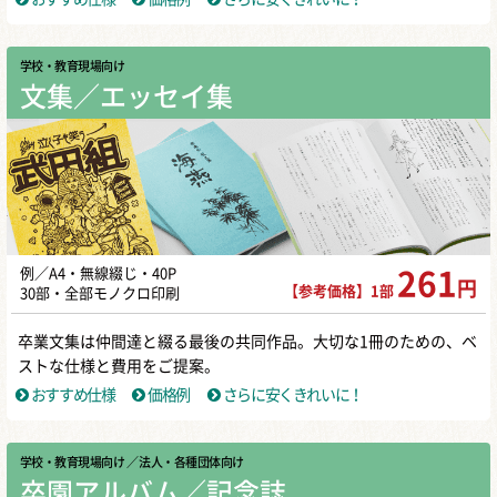
学校・教育現場向け
文集／エッセイ集
例／A4・無線綴じ・40P
261
円
【参考価格】1部
30部・全部モノクロ印刷
卒業文集は仲間達と綴る最後の共同作品。大切な1冊のための、ベ
ストな仕様と費用をご提案。
おすすめ仕様
価格例
さらに安くきれいに！
学校・教育現場向け
／ 法人・各種団体向け
卒園アルバム／記念誌