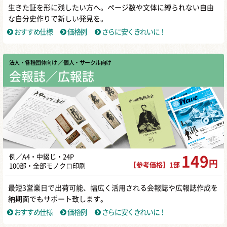
生きた証を形に残したい方へ。ページ数や文体に縛られない自由
な自分史作りで新しい発見を。
おすすめ仕様
価格例
さらに安くきれいに！
法人・各種団体向け
／ 個人・サークル向け
会報誌／広報誌
例／A4・中綴じ・24P
149
円
【参考価格】1部
100部・全部モノクロ印刷
最短3営業日で出荷可能、幅広く活用される会報誌や広報誌作成を
納期面でもサポート致します。
おすすめ仕様
価格例
さらに安くきれいに！