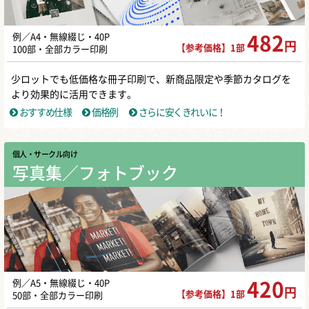
例／A4・無線綴じ・40P
482
円
【参考価格】1部
100部・全部カラー印刷
少ロットでも低価格な冊子印刷で、新商品限定や季節カタログを
より効果的に活用できます。
おすすめ仕様
価格例
さらに安くきれいに！
個人・サークル向け
写真集／フォトブック
例／A5・無線綴じ・40P
420
円
【参考価格】1部
50部・全部カラー印刷