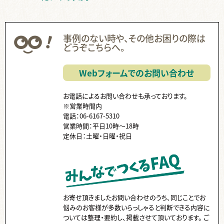
無線綴じ ,
中綴じ ,
ハードカバー ,
ノド ,
ページ数 ,
フランス装 ,
左綴じ ,
まとめて ,
くるみ製本 ,
手製本 ,
PP ,
カバー ,
帯 ,
事例のない時や、その他お困りの際は
片袖折り ,
小口折り ,
箔押し ,
見返し ,
Z折り ,
蛇腹折り ,
どうぞこちらへ。
スリップ ,
領収書 ,
納品書 ,
Paid ,
後払い ,
費用 ,
納品 ,
出荷 ,
コース ,
停止中 ,
伝票 ,
送り主 ,
クーポン ,
ISBN ,
JAN ,
Webフォームでのお問い合わせ
代行 ,
ダウンロード ,
国会図書館 ,
ケース入り ,
個別包装 ,
CD ,
書籍 ,
販売 ,
お電話によるお問い合わせも承っております。
※営業時間内
電話：06-6167-5310
営業時間：平日10時～18時
定休日：土曜・日曜・祝日
お寄せ頂きましたお問い合わせのうち、同じことでお
悩みのお客様が多数いらっしゃると判断できる内容に
ついては整理・要約し、掲載させて頂いております。 ご