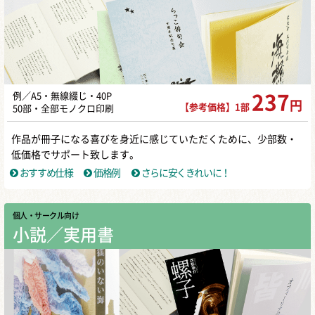
例／A5・無線綴じ・40P
237
円
【参考価格】1部
50部・全部モノクロ印刷
作品が冊子になる喜びを身近に感じていただくために、少部数・
低価格でサポート致します。
おすすめ仕様
価格例
さらに安くきれいに！
個人・サークル向け
小説／実用書