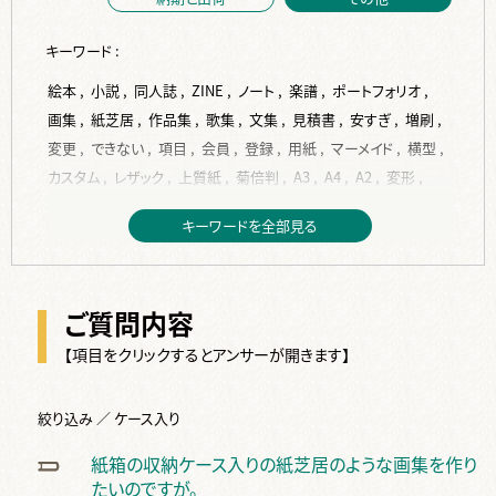
キーワード :
絵本 ,
小説 ,
同人誌 ,
ZINE ,
ノート ,
楽譜 ,
ポートフォリオ ,
画集 ,
紙芝居 ,
作品集 ,
歌集 ,
文集 ,
見積書 ,
安すぎ ,
増刷 ,
変更 ,
できない ,
項目 ,
会員 ,
登録 ,
用紙 ,
マーメイド ,
横型 ,
カスタム ,
レザック ,
上質紙 ,
菊倍判 ,
A3 ,
A4 ,
A2 ,
変形 ,
A5 ,
縦型 ,
トレーシングペーパー ,
B6 ,
ISO216 ,
JIS ,
B5 ,
キーワードを全部見る
コート紙 ,
作成 ,
入稿 ,
PDF ,
背表紙 ,
背幅 ,
計算 ,
Indesign ,
フォント ,
サイズ ,
再入稿 ,
単ページ ,
データ ,
表紙 ,
挿絵 ,
word ,
編集 ,
校正 ,
見開き ,
塗り足し ,
ベタ ,
ご質問内容
写真 ,
ページ ,
テンプレート ,
本文 ,
dpi ,
jpg ,
変換 ,
紙原稿 ,
裏表紙 ,
デザイン ,
ppi ,
換算 ,
トンボ ,
余白 ,
差し替え ,
【項目をクリックするとアンサーが開きます】
RGB ,
文字 ,
完全原稿 ,
修正 ,
間違い ,
手書き ,
スキャン ,
2段組 ,
画像 ,
絵 ,
Illustrater ,
ai ,
綴じ代 ,
複数 ,
絞り込み ／ ケース入り
CLIP STUDIO PAINT ,
ノンブル ,
仕上り ,
ソフト ,
奥付 ,
紙箱の収納ケース入りの紙芝居のような画集を作り
タイトル ,
白紙 ,
カラー ,
オリジナル ,
色 ,
オンデマンド ,
たいのですが。
オフセット ,
金 ,
特色 ,
2色 ,
色校正 ,
白 ,
銀 ,
反り ,
波打ち ,