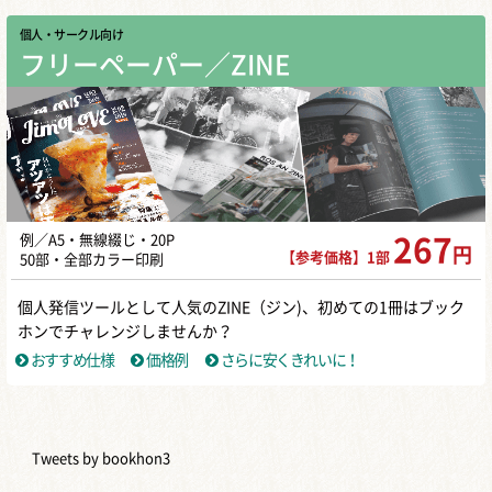
個人・サークル向け
フリーペーパー／ZINE
例／A5・無線綴じ・20P
267
円
【参考価格】1部
50部・全部カラー印刷
個人発信ツールとして人気のZINE（ジン)、初めての1冊はブック
ホンでチャレンジしませんか？
おすすめ仕様
価格例
さらに安くきれいに！
Tweets by bookhon3