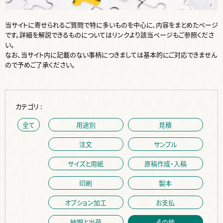
当サイトに寄せられるご質問で特に多いものを中心に、内容をまとめたページ
です。詳細を解説できるものについてはリンクより該当ページもご参照くださ
い。
なお、当サイト内に記載のない事柄につきましては基本的にご対応できません
ので予めご了承ください。
カテゴリ :
全て
用途別
見積
注文
サンプル
サイズと用紙
原稿作成・入稿
印刷
製本
オプション加工
お支払
納期と出荷
その他