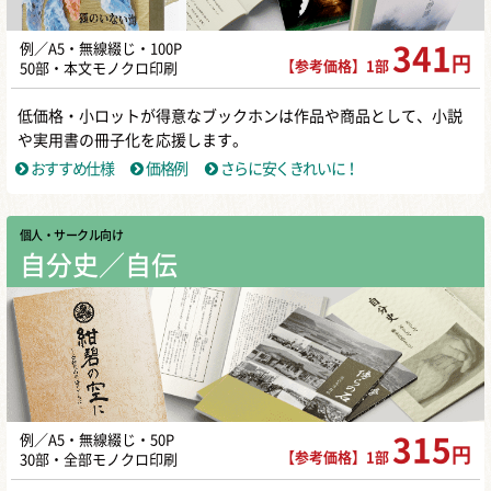
例／A5・無線綴じ・100P
341
円
【参考価格】1部
50部・本文モノクロ印刷
低価格・小ロットが得意なブックホンは作品や商品として、小説
や実用書の冊子化を応援します。
おすすめ仕様
価格例
さらに安くきれいに！
個人・サークル向け
自分史／自伝
例／A5・無線綴じ・50P
315
円
【参考価格】1部
30部・全部モノクロ印刷