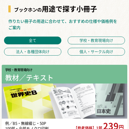
用途で探す小冊子
ブックホンの
作りたい冊子の用途に合わせて、おすすめの仕様や価格例を
ご案内
全て
学校・教育現場向け
法人・各種団体向け
個人・サークル向け
学校・教育現場向け
教材／テキスト
例／B5・無線綴じ・50P
239
円
【参考価格】1部
100部・全部モノクロ印刷