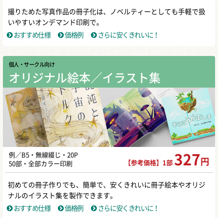
撮りためた写真作品の冊子化は、ノベルティーとしても手軽で扱
いやすいオンデマンド印刷で。
おすすめ仕様
価格例
さらに安くきれいに！
個人・サークル向け
オリジナル絵本／イラスト集
例／B5・無線綴じ・20P
327
円
【参考価格】1部
50部・全部カラー印刷
初めての冊子作りでも、簡単で、安くきれいに冊子絵本やオリジ
ナルのイラスト集を製作できます。
おすすめ仕様
価格例
さらに安くきれいに！