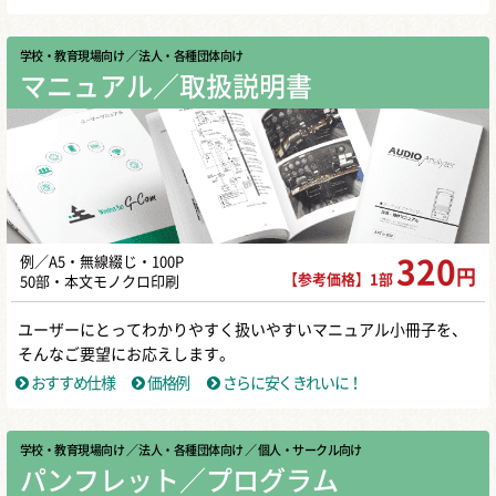
学校・教育現場向け
／ 法人・各種団体向け
マニュアル／取扱説明書
例／A5・無線綴じ・100P
320
円
【参考価格】1部
50部・本文モノクロ印刷
ユーザーにとってわかりやすく扱いやすいマニュアル小冊子を、
そんなご要望にお応えします。
おすすめ仕様
価格例
さらに安くきれいに！
学校・教育現場向け
／ 法人・各種団体向け
／ 個人・サークル向け
パンフレット／プログラム