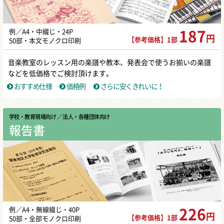
例／A4・中綴じ・24P
187
円
【参考価格】1部
50部・本文モノクロ印刷
音楽教室のレッスン用の楽譜や教本、発表会で使うお揃いの楽譜
などを低価格でご検討頂けます。
おすすめ仕様
価格例
さらに安くきれいに！
学校・教育現場向け
／ 法人・各種団体向け
報告書
例／A4・無線綴じ・40P
226
円
【参考価格】1部
50部・全部モノクロ印刷