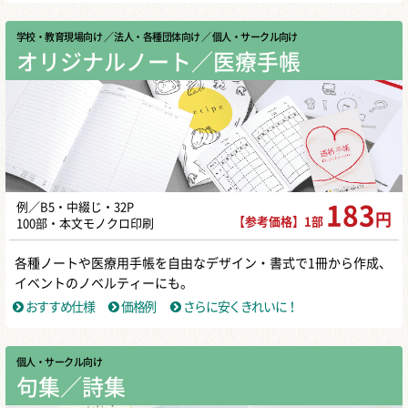
学校・教育現場向け
／ 法人・各種団体向け
／ 個人・サークル向け
オリジナルノート／医療手帳
例／B5・中綴じ・32P
183
円
【参考価格】1部
100部・本文モノクロ印刷
各種ノートや医療用手帳を自由なデザイン・書式で1冊から作成、
イベントのノベルティーにも。
おすすめ仕様
価格例
さらに安くきれいに！
個人・サークル向け
句集／詩集