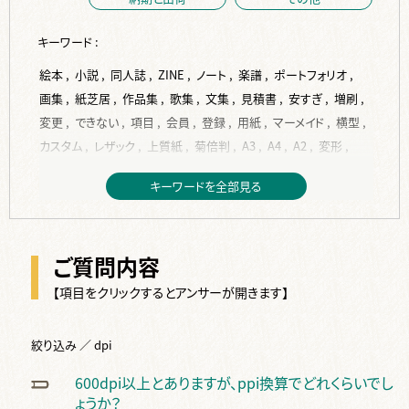
キーワード :
絵本 ,
小説 ,
同人誌 ,
ZINE ,
ノート ,
楽譜 ,
ポートフォリオ ,
画集 ,
紙芝居 ,
作品集 ,
歌集 ,
文集 ,
見積書 ,
安すぎ ,
増刷 ,
変更 ,
できない ,
項目 ,
会員 ,
登録 ,
用紙 ,
マーメイド ,
横型 ,
カスタム ,
レザック ,
上質紙 ,
菊倍判 ,
A3 ,
A4 ,
A2 ,
変形 ,
A5 ,
縦型 ,
トレーシングペーパー ,
B6 ,
ISO216 ,
JIS ,
B5 ,
キーワードを全部見る
コート紙 ,
作成 ,
入稿 ,
PDF ,
背表紙 ,
背幅 ,
計算 ,
Indesign ,
フォント ,
サイズ ,
再入稿 ,
単ページ ,
データ ,
表紙 ,
挿絵 ,
word ,
編集 ,
校正 ,
見開き ,
塗り足し ,
ベタ ,
ご質問内容
写真 ,
ページ ,
テンプレート ,
本文 ,
dpi ,
jpg ,
変換 ,
紙原稿 ,
裏表紙 ,
デザイン ,
ppi ,
換算 ,
トンボ ,
余白 ,
差し替え ,
【項目をクリックするとアンサーが開きます】
RGB ,
文字 ,
完全原稿 ,
修正 ,
間違い ,
手書き ,
スキャン ,
2段組 ,
画像 ,
絵 ,
Illustrater ,
ai ,
綴じ代 ,
複数 ,
絞り込み ／ dpi
CLIP STUDIO PAINT ,
ノンブル ,
仕上り ,
ソフト ,
奥付 ,
600dpi以上とありますが、ppi換算でどれくらいでし
タイトル ,
白紙 ,
カラー ,
オリジナル ,
色 ,
オンデマンド ,
ょうか？
オフセット ,
金 ,
特色 ,
2色 ,
色校正 ,
白 ,
銀 ,
反り ,
波打ち ,