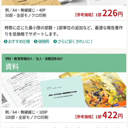
例／A4・無線綴じ・40P
226
円
【参考価格】1部
50部・全部モノクロ印刷
時勢に応じた最小限の部数・1部単位の追加など、最適な報告書作
りを低価格でサポートします。
おすすめ仕様
価格例
さらに安くきれいに！
学校・教育現場向け
／ 法人・各種団体向け
資料
例／A4・無線綴じ・100P
422
円
【参考価格】1部
100部・全部モノクロ印刷