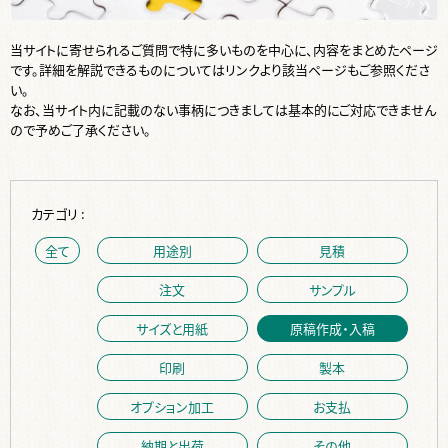
当サイトに寄せられるご質問で特に多いものを中心に、内容をまとめたページ
です。詳細を解説できるものについてはリンクより該当ページもご参照くださ
い。
なお、当サイト内に記載のない事柄につきましては基本的にご対応できません
ので予めご了承ください。
カテゴリ :
全て
用途別
見積
注文
サンプル
サイズと用紙
原稿作成・入稿
印刷
製本
オプション加工
お支払
納期と出荷
その他