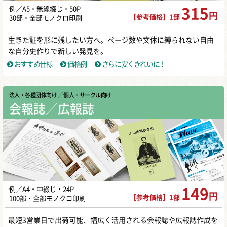
例／A5・無線綴じ・50P
315
円
【参考価格】1部
30部・全部モノクロ印刷
生きた証を形に残したい方へ。ページ数や文体に縛られない自由
な自分史作りで新しい発見を。
おすすめ仕様
価格例
さらに安くきれいに！
法人・各種団体向け
／ 個人・サークル向け
会報誌／広報誌
例／A4・中綴じ・24P
149
円
【参考価格】1部
100部・全部モノクロ印刷
最短3営業日で出荷可能、幅広く活用される会報誌や広報誌作成を