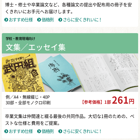
博士・修士や卒業論文など、各種論文の提出や配布用の冊子を安
くきれいにお手元へお届けします。
おすすめ仕様
価格例
さらに安くきれいに！
学校・教育現場向け
文集／エッセイ集
例／A4・無線綴じ・40P
261
円
【参考価格】1部
30部・全部モノクロ印刷
卒業文集は仲間達と綴る最後の共同作品。大切な1冊のための、ベ
ストな仕様と費用をご提案。
おすすめ仕様
価格例
さらに安くきれいに！