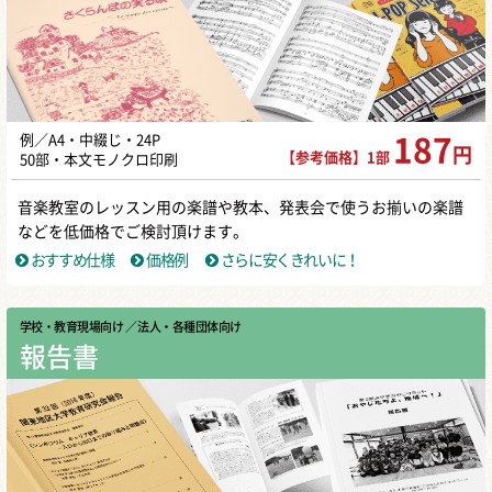
例／A4・中綴じ・24P
187
円
【参考価格】1部
50部・本文モノクロ印刷
音楽教室のレッスン用の楽譜や教本、発表会で使うお揃いの楽譜
などを低価格でご検討頂けます。
おすすめ仕様
価格例
さらに安くきれいに！
学校・教育現場向け
／ 法人・各種団体向け
報告書