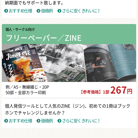
納期面でもサポート致します。
おすすめ仕様
価格例
さらに安くきれいに！
個人・サークル向け
フリーペーパー／ZINE
例／A5・無線綴じ・20P
267
円
【参考価格】1部
50部・全部カラー印刷
個人発信ツールとして人気のZINE（ジン)、初めての1冊はブック
ホンでチャレンジしませんか？
おすすめ仕様
価格例
さらに安くきれいに！