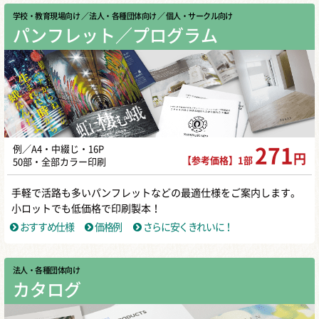
学校・教育現場向け
／ 法人・各種団体向け
／ 個人・サークル向け
パンフレット／プログラム
例／A4・中綴じ・16P
271
円
【参考価格】1部
50部・全部カラー印刷
手軽で活路も多いパンフレットなどの最適仕様をご案内します。
小ロットでも低価格で印刷製本！
おすすめ仕様
価格例
さらに安くきれいに！
法人・各種団体向け
カタログ