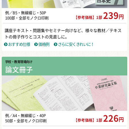
例／B5・無線綴じ・50P
239
円
【参考価格】1部
100部・全部モノクロ印刷
講座テキスト・問題集やセミナー向けなど、様々な教材／テキス
トの冊子作りとコストの見直しに。
おすすめ仕様
価格例
さらに安くきれいに！
学校・教育現場向け
論文冊子
例／A4・無線綴じ・40P
226
円
【参考価格】1部
50部・全部モノクロ印刷