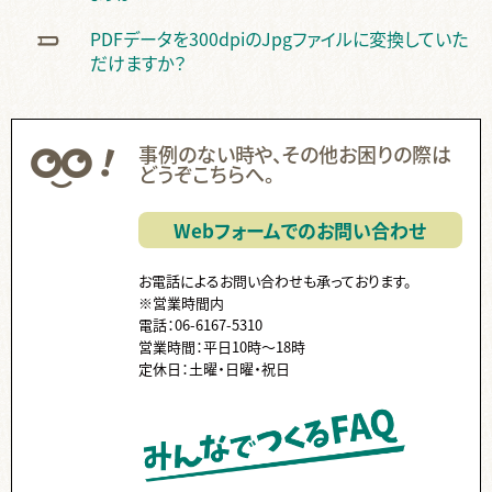
無線綴じ ,
中綴じ ,
ハードカバー ,
ノド ,
ページ数 ,
フランス装 ,
PDFデータを300dpiのJpgファイルに変換していた
左綴じ ,
まとめて ,
くるみ製本 ,
手製本 ,
PP ,
カバー ,
帯 ,
だけますか？
片袖折り ,
小口折り ,
箔押し ,
見返し ,
Z折り ,
蛇腹折り ,
スリップ ,
領収書 ,
納品書 ,
Paid ,
後払い ,
費用 ,
納品 ,
出荷 ,
コース ,
停止中 ,
伝票 ,
送り主 ,
クーポン ,
ISBN ,
JAN ,
事例のない時や、その他お困りの際は
代行 ,
ダウンロード ,
国会図書館 ,
ケース入り ,
個別包装 ,
どうぞこちらへ。
CD ,
書籍 ,
販売 ,
Webフォームでのお問い合わせ
お電話によるお問い合わせも承っております。
※営業時間内
電話：06-6167-5310
営業時間：平日10時～18時
定休日：土曜・日曜・祝日