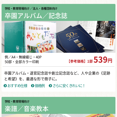
学校・教育現場向け
／ 法人・各種団体向け
卒園アルバム／記念誌
例／A4・無線綴じ・40P
539
円
【参考価格】1部
50部・全部カラー印刷
卒園アルバム・退官記念誌や創立記念誌など、人や企業の《足跡
と希望》を、最適な形で冊子に。
おすすめ仕様
価格例
さらに安くきれいに！
学校・教育現場向け
楽譜／音楽教本