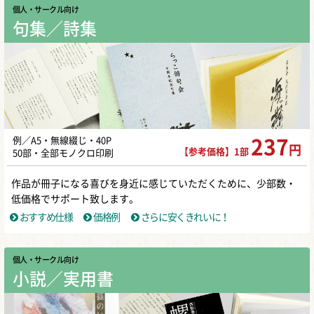
個人・サークル向け
句集／詩集
例／A5・無線綴じ・40P
237
円
【参考価格】1部
50部・全部モノクロ印刷
作品が冊子になる喜びを身近に感じていただくために、少部数・
低価格でサポート致します。
おすすめ仕様
価格例
さらに安くきれいに！
個人・サークル向け
小説／実用書