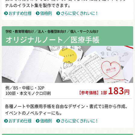
ナルのイラスト集を製作できます。
おすすめ仕様
価格例
さらに安くきれいに！
学校・教育現場向け
／ 法人・各種団体向け
／ 個人・サークル向け
オリジナルノート／医療手帳
例／B5・中綴じ・32P
183
円
【参考価格】1部
100部・本文モノクロ印刷
各種ノートや医療用手帳を自由なデザイン・書式で1冊から作成、
イベントのノベルティーにも。
おすすめ仕様
価格例
さらに安くきれいに！