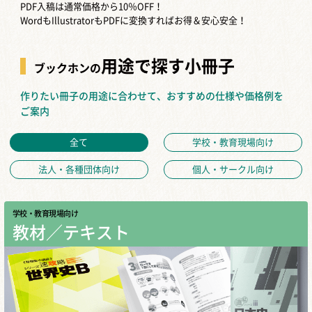
PDF入稿は通常価格から10％OFF！
WordもIllustratorもPDFに変換すればお得＆安心安全！
用途で探す小冊子
ブックホンの
作りたい冊子の用途に合わせて、おすすめの仕様や価格例を
ご案内
全て
学校・教育現場向け
法人・各種団体向け
個人・サークル向け
学校・教育現場向け
教材／テキスト