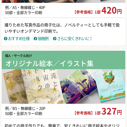
例／A5・無線綴じ・40P
420
円
【参考価格】1部
50部・全部カラー印刷
撮りためた写真作品の冊子化は、ノベルティーとしても手軽で扱
いやすいオンデマンド印刷で。
おすすめ仕様
価格例
さらに安くきれいに！
個人・サークル向け
オリジナル絵本／イラスト集
例／B5・無線綴じ・20P
327
円
【参考価格】1部
50部・全部カラー印刷
初めての冊子作りでも、簡単で、安くきれいに冊子絵本やオリジ