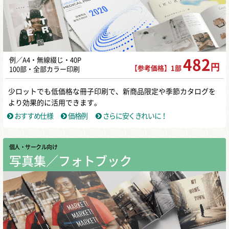
例／A4・無線綴じ・40P
482
円
【参考価格】1部
100部・全部カラー印刷
少ロットでも低価格な冊子印刷で、新商品限定や季節カタログを
より効果的に活用できます。
おすすめ仕様
価格例
さらに安くきれいに！
個人・サークル向け
写真集／フォトブック