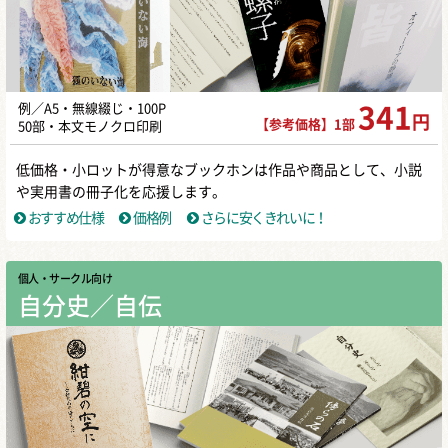
例／A5・無線綴じ・100P
341
円
【参考価格】1部
50部・本文モノクロ印刷
低価格・小ロットが得意なブックホンは作品や商品として、小説
や実用書の冊子化を応援します。
おすすめ仕様
価格例
さらに安くきれいに！
個人・サークル向け
自分史／自伝