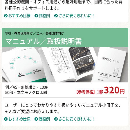
各種公的機関・オフィス用途から趣味用途まで、目的に合った資
料冊子作りをサポートします。
おすすめ仕様
価格例
さらに安くきれいに！
学校・教育現場向け
／ 法人・各種団体向け
マニュアル／取扱説明書
例／A5・無線綴じ・100P
320
円
【参考価格】1部
50部・本文モノクロ印刷
ユーザーにとってわかりやすく扱いやすいマニュアル小冊子を、
そんなご要望にお応えします。
おすすめ仕様
価格例
さらに安くきれいに！