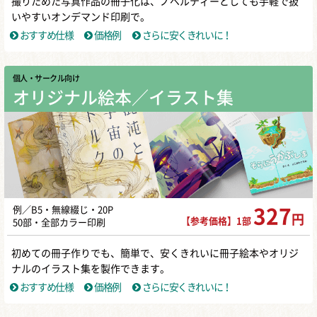
撮りためた写真作品の冊子化は、ノベルティーとしても手軽で扱
いやすいオンデマンド印刷で。
おすすめ仕様
価格例
さらに安くきれいに！
個人・サークル向け
オリジナル絵本／イラスト集
例／B5・無線綴じ・20P
327
円
【参考価格】1部
50部・全部カラー印刷
初めての冊子作りでも、簡単で、安くきれいに冊子絵本やオリジ
ナルのイラスト集を製作できます。
おすすめ仕様
価格例
さらに安くきれいに！