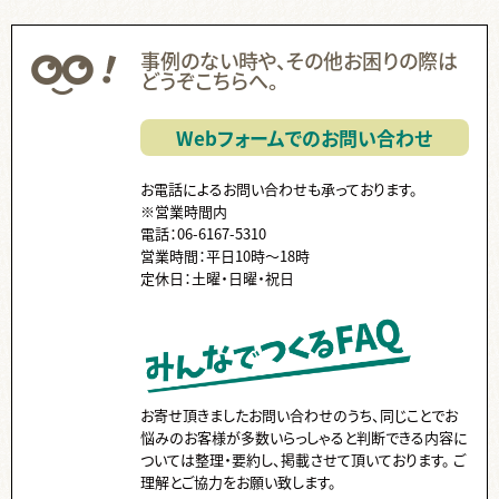
無線綴じ ,
中綴じ ,
ハードカバー ,
ノド ,
ページ数 ,
フランス装 ,
左綴じ ,
まとめて ,
くるみ製本 ,
手製本 ,
PP ,
カバー ,
帯 ,
事例のない時や、その他お困りの際は
どうぞこちらへ。
片袖折り ,
小口折り ,
箔押し ,
見返し ,
Z折り ,
蛇腹折り ,
スリップ ,
領収書 ,
納品書 ,
Paid ,
後払い ,
費用 ,
納品 ,
出荷 ,
Webフォームでのお問い合わせ
コース ,
停止中 ,
伝票 ,
送り主 ,
クーポン ,
ISBN ,
JAN ,
代行 ,
ダウンロード ,
国会図書館 ,
ケース入り ,
個別包装 ,
お電話によるお問い合わせも承っております。
CD ,
書籍 ,
販売 ,
※営業時間内
電話：06-6167-5310
営業時間：平日10時～18時
定休日：土曜・日曜・祝日
お寄せ頂きましたお問い合わせのうち、同じことでお
悩みのお客様が多数いらっしゃると判断できる内容に
ついては整理・要約し、掲載させて頂いております。 ご
理解とご協力をお願い致します。