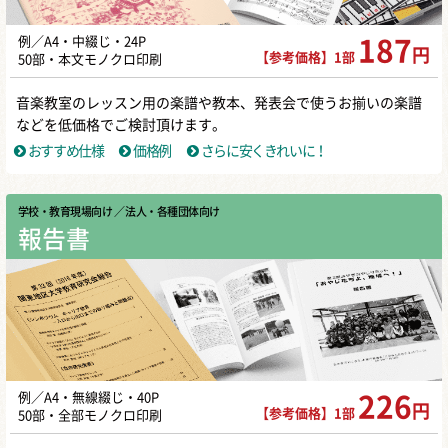
例／A4・中綴じ・24P
187
円
【参考価格】1部
50部・本文モノクロ印刷
音楽教室のレッスン用の楽譜や教本、発表会で使うお揃いの楽譜
などを低価格でご検討頂けます。
おすすめ仕様
価格例
さらに安くきれいに！
学校・教育現場向け
／ 法人・各種団体向け
報告書
例／A4・無線綴じ・40P
226
円
【参考価格】1部
50部・全部モノクロ印刷