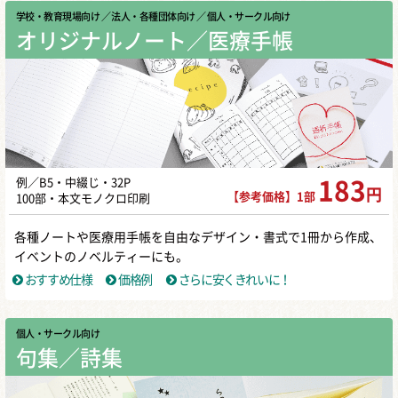
学校・教育現場向け
／ 法人・各種団体向け
／ 個人・サークル向け
オリジナルノート／医療手帳
例／B5・中綴じ・32P
183
円
【参考価格】1部
100部・本文モノクロ印刷
各種ノートや医療用手帳を自由なデザイン・書式で1冊から作成、
イベントのノベルティーにも。
おすすめ仕様
価格例
さらに安くきれいに！
個人・サークル向け
句集／詩集