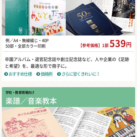
例／A4・無線綴じ・40P
539
円
【参考価格】1部
50部・全部カラー印刷
卒園アルバム・退官記念誌や創立記念誌など、人や企業の《足跡
と希望》を、最適な形で冊子に。
おすすめ仕様
価格例
さらに安くきれいに！
学校・教育現場向け
楽譜／音楽教本