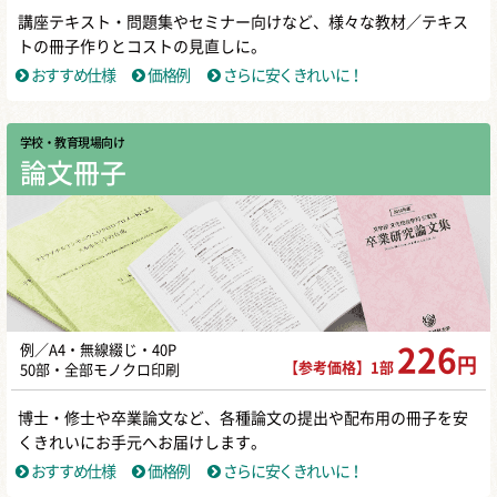
講座テキスト・問題集やセミナー向けなど、様々な教材／テキス
トの冊子作りとコストの見直しに。
おすすめ仕様
価格例
さらに安くきれいに！
学校・教育現場向け
論文冊子
例／A4・無線綴じ・40P
226
円
【参考価格】1部
50部・全部モノクロ印刷
博士・修士や卒業論文など、各種論文の提出や配布用の冊子を安
くきれいにお手元へお届けします。
おすすめ仕様
価格例
さらに安くきれいに！