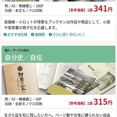
例／A5・無線綴じ・100P
341
円
【参考価格】1部
50部・本文モノクロ印刷
低価格・小ロットが得意なブックホンは作品や商品として、小説
や実用書の冊子化を応援します。
おすすめ仕様
価格例
さらに安くきれいに！
個人・サークル向け
自分史／自伝
例／A5・無線綴じ・50P
315
円
【参考価格】1部
30部・全部モノクロ印刷
生きた証を形に残したい方へ。ページ数や文体に縛られない自由