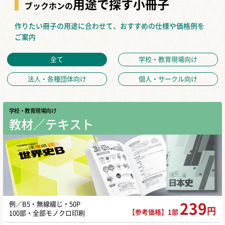
用途で探す小冊子
ブックホンの
作りたい冊子の用途に合わせて、おすすめの仕様や価格例を
ご案内
全て
学校・教育現場向け
法人・各種団体向け
個人・サークル向け
学校・教育現場向け
教材／テキスト
例／B5・無線綴じ・50P
239
円
【参考価格】1部
100部・全部モノクロ印刷