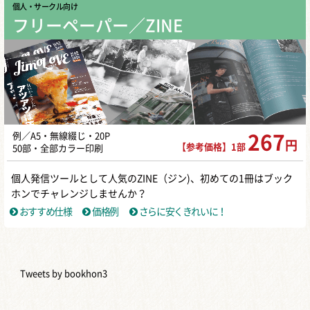
個人・サークル向け
フリーペーパー／ZINE
例／A5・無線綴じ・20P
267
円
【参考価格】1部
50部・全部カラー印刷
個人発信ツールとして人気のZINE（ジン)、初めての1冊はブック
ホンでチャレンジしませんか？
おすすめ仕様
価格例
さらに安くきれいに！
Tweets by bookhon3