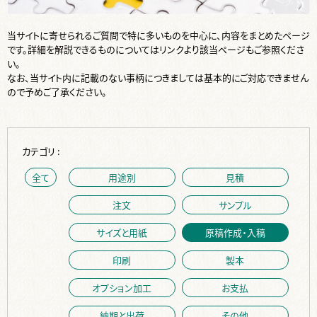
当サイトに寄せられるご質問で特に多いものを中心に、内容をまとめたページ
です。詳細を解説できるものについてはリンクより該当ページもご参照くださ
い。
なお、当サイト内に記載のない事柄につきましては基本的にご対応できません
ので予めご了承ください。
カテゴリ :
全て
用途別
見積
注文
サンプル
サイズと用紙
原稿作成・入稿
印刷
製本
オプション加工
お支払
納期と出荷
その他