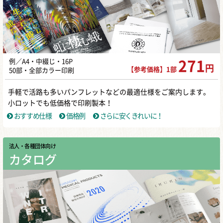
例／A4・中綴じ・16P
271
円
【参考価格】1部
50部・全部カラー印刷
手軽で活路も多いパンフレットなどの最適仕様をご案内します。
小ロットでも低価格で印刷製本！
おすすめ仕様
価格例
さらに安くきれいに！
法人・各種団体向け
カタログ