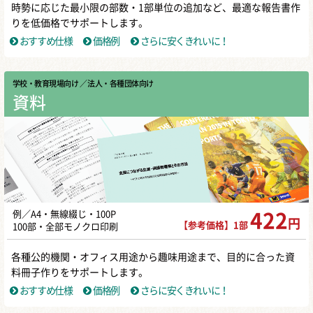
時勢に応じた最小限の部数・1部単位の追加など、最適な報告書作
りを低価格でサポートします。
おすすめ仕様
価格例
さらに安くきれいに！
学校・教育現場向け
／ 法人・各種団体向け
資料
例／A4・無線綴じ・100P
422
円
【参考価格】1部
100部・全部モノクロ印刷
各種公的機関・オフィス用途から趣味用途まで、目的に合った資
料冊子作りをサポートします。
おすすめ仕様
価格例
さらに安くきれいに！