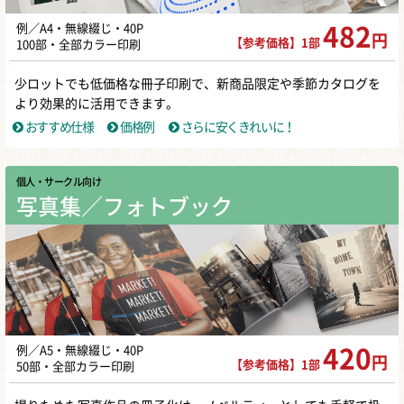
例／A4・無線綴じ・40P
482
円
【参考価格】1部
100部・全部カラー印刷
少ロットでも低価格な冊子印刷で、新商品限定や季節カタログを
より効果的に活用できます。
おすすめ仕様
価格例
さらに安くきれいに！
個人・サークル向け
写真集／フォトブック
例／A5・無線綴じ・40P
420
円
【参考価格】1部
50部・全部カラー印刷