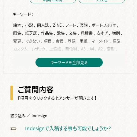
キーワード :
絵本 ,
小説 ,
同人誌 ,
ZINE ,
ノート ,
楽譜 ,
ポートフォリオ ,
画集 ,
紙芝居 ,
作品集 ,
歌集 ,
文集 ,
見積書 ,
安すぎ ,
増刷 ,
変更 ,
できない ,
項目 ,
会員 ,
登録 ,
用紙 ,
マーメイド ,
横型 ,
カスタム ,
レザック ,
上質紙 ,
菊倍判 ,
A3 ,
A4 ,
A2 ,
変形 ,
A5 ,
縦型 ,
トレーシングペーパー ,
B6 ,
ISO216 ,
JIS ,
B5 ,
キーワードを全部見る
コート紙 ,
作成 ,
入稿 ,
PDF ,
背表紙 ,
背幅 ,
計算 ,
Indesign ,
フォント ,
サイズ ,
再入稿 ,
単ページ ,
データ ,
表紙 ,
挿絵 ,
word ,
編集 ,
校正 ,
見開き ,
塗り足し ,
ベタ ,
ご質問内容
写真 ,
ページ ,
テンプレート ,
本文 ,
dpi ,
jpg ,
変換 ,
紙原稿 ,
裏表紙 ,
デザイン ,
ppi ,
換算 ,
トンボ ,
余白 ,
差し替え ,
【項目をクリックするとアンサーが開きます】
RGB ,
文字 ,
完全原稿 ,
修正 ,
間違い ,
手書き ,
スキャン ,
2段組 ,
画像 ,
絵 ,
Illustrater ,
ai ,
綴じ代 ,
複数 ,
絞り込み ／ Indesign
CLIP STUDIO PAINT ,
ノンブル ,
仕上り ,
ソフト ,
奥付 ,
Indesignで入稿する事も可能でしょうか？
タイトル ,
白紙 ,
カラー ,
オリジナル ,
色 ,
オンデマンド ,
オフセット ,
金 ,
特色 ,
2色 ,
色校正 ,
白 ,
銀 ,
反り ,
波打ち ,