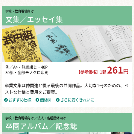
学校・教育現場向け
文集／エッセイ集
例／A4・無線綴じ・40P
261
円
【参考価格】1部
30部・全部モノクロ印刷
卒業文集は仲間達と綴る最後の共同作品。大切な1冊のための、ベ
ストな仕様と費用をご提案。
おすすめ仕様
価格例
さらに安くきれいに！
学校・教育現場向け
／ 法人・各種団体向け
卒園アルバム／記念誌