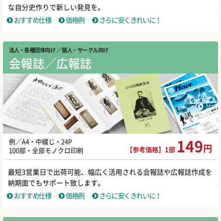
な自分史作りで新しい発見を。
おすすめ仕様
価格例
さらに安くきれいに！
法人・各種団体向け
／ 個人・サークル向け
会報誌／広報誌
例／A4・中綴じ・24P
149
円
【参考価格】1部
100部・全部モノクロ印刷
最短3営業日で出荷可能、幅広く活用される会報誌や広報誌作成を
納期面でもサポート致します。
おすすめ仕様
価格例
さらに安くきれいに！