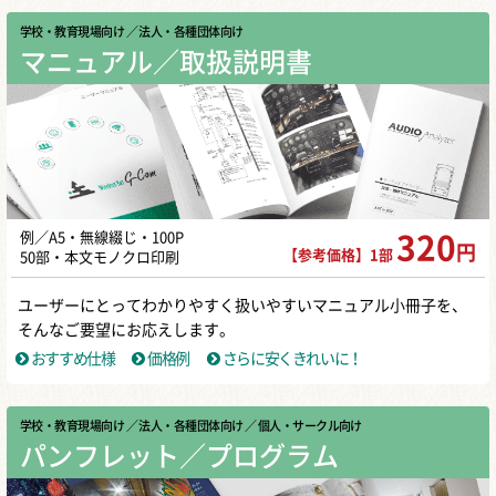
学校・教育現場向け
／ 法人・各種団体向け
マニュアル／取扱説明書
例／A5・無線綴じ・100P
320
円
【参考価格】1部
50部・本文モノクロ印刷
ユーザーにとってわかりやすく扱いやすいマニュアル小冊子を、
そんなご要望にお応えします。
おすすめ仕様
価格例
さらに安くきれいに！
学校・教育現場向け
／ 法人・各種団体向け
／ 個人・サークル向け
パンフレット／プログラム