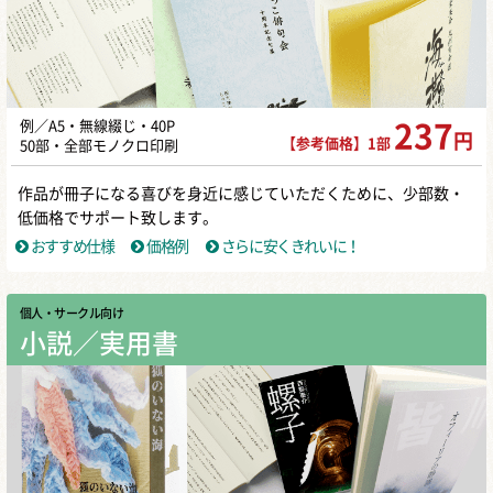
例／A5・無線綴じ・40P
237
円
【参考価格】1部
50部・全部モノクロ印刷
作品が冊子になる喜びを身近に感じていただくために、少部数・
低価格でサポート致します。
おすすめ仕様
価格例
さらに安くきれいに！
個人・サークル向け
小説／実用書