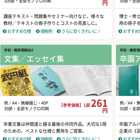
100部・全部モノクロ印刷
50部・全
円
講座テキスト・問題集やセミナー向けなど、様々な
博士・修
教材／テキストの冊子作りとコストの見直しに。
用の冊子
おすすめ仕様
価格例
さらに安くきれいに！
おすすめ
学校・教育現場向け
学校・教育現
文集／エッセイ集
卒園
261
例／A4・無線綴じ・40P
例／A4・
【参考価格】1部
30部・全部モノクロ印刷
50部・全
円
卒業文集は仲間達と綴る最後の共同作品。大切な1冊
卒園アル
のための、ベストな仕様と費用をご提案。
企業の《
おすすめ仕様
価格例
さらに安くきれいに！
おすすめ