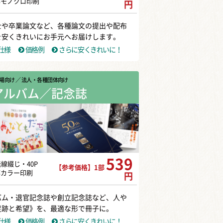
部モノクロ印刷
円
士や卒業論文など、各種論文の提出や配布
を安くきれいにお手元へお届けします。
仕様
価格例
さらに安くきれいに！
場向け
／ 法人・各種団体向け
アルバム／記念誌
539
無線綴じ・40P
【参考価格】1部
部カラー印刷
円
バム・退官記念誌や創立記念誌など、人や
足跡と希望》を、最適な形で冊子に。
仕様
価格例
さらに安くきれいに！