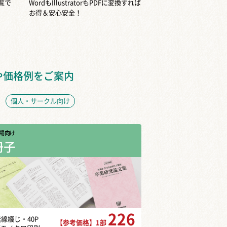
覧で
WordもIllustratorもPDFに変換すれば
お得＆安心安全！
や価格例をご案内
個人・サークル向け
場向け
冊子
226
無線綴じ・40P
【参考価格】1部