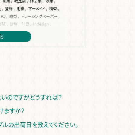
,
画集 ,
紙芝居 ,
作品集 ,
歌集 ,
 ,
登録 ,
用紙 ,
マーメイド ,
横型 ,
A5 ,
縦型 ,
トレーシングペーパー ,
紙 ,
背幅 ,
計算 ,
Indesign ,
,
word ,
編集 ,
校正 ,
見開き ,
る
jpg ,
変換 ,
紙原稿 ,
裏表紙 ,
 ,
完全原稿 ,
修正 ,
間違い ,
代 ,
複数 ,
CLIP STUDIO PAINT ,
オリジナル ,
色 ,
オンデマンド ,
 ,
無線綴じ ,
中綴じ ,
ハードカバー ,
,
手製本 ,
PP ,
カバー ,
帯 ,
スリップ ,
領収書 ,
納品書 ,
Paid ,
 ,
クーポン ,
ISBN ,
JAN ,
代行 ,
たいのですがどうすれば？
籍 ,
販売 ,
けますか？
プルの出荷日を教えてください。