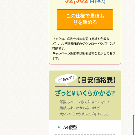
円 (税込)
この仕様で見積も
りを進める
リンク後、印刷仕様の変更（用紙や色数な
ど）、
お見積書PDFのダウンロードやご注文が
可能です。
キャンペーン期間中は割引価格を表示しており
ます。
A4縦型