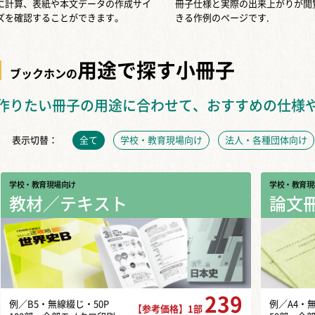
に計算、表紙や本文データの作成サイ
冊子仕様と実際の出来上がりが閲
ズを確認することができます。
きる作例のページです.
用途で探す小冊子
ブックホンの
作りたい冊子の用途に合わせて、おすすめの仕様
表示切替：
全て
学校・教育現場向け
法人・各種団体向け
学校・教育現場向け
学校・教育現
教材／テキスト
論文
239
例／B5・無線綴じ・50P
例／A4・
【参考価格】1部