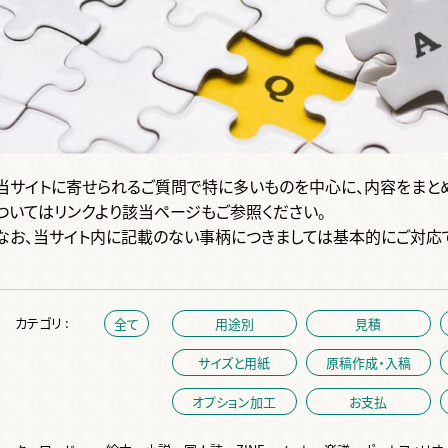
当サイトに寄せられるご質問で特に多いものを中心に、内容をまと
ついてはリンクより該当ページもご参照ください。
なお、当サイト内に記載のない事柄につきましては基本的にご対応
カテゴリ :
全て
用途別
見積
サイズと用紙
原稿作成・入稿
オプション加工
お支払