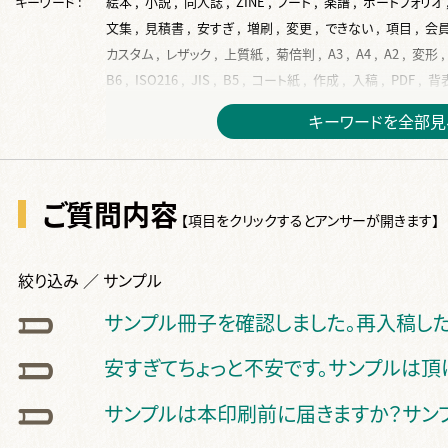
キーワード :
絵本 ,
小説 ,
同人誌 ,
ZINE ,
ノート ,
楽譜 ,
ポートフォリオ 
文集 ,
見積書 ,
安すぎ ,
増刷 ,
変更 ,
できない ,
項目 ,
会員
カスタム ,
レザック ,
上質紙 ,
菊倍判 ,
A3 ,
A4 ,
A2 ,
変形 ,
B6 ,
ISO216 ,
JIS ,
B5 ,
コート紙 ,
作成 ,
入稿 ,
PDF ,
背表
フォント ,
サイズ ,
再入稿 ,
単ページ ,
データ ,
表紙 ,
挿絵 
キーワードを全部見
塗り足し ,
ベタ ,
写真 ,
ページ ,
テンプレート ,
本文 ,
dpi ,
デザイン ,
ppi ,
換算 ,
トンボ ,
余白 ,
差し替え ,
RGB ,
文字
手書き ,
スキャン ,
2段組 ,
画像 ,
絵 ,
Illustrater ,
ai ,
綴じ
ご質問内容
ノンブル ,
仕上り ,
ソフト ,
奥付 ,
タイトル ,
白紙 ,
カラー ,
【項目をクリックするとアンサーが開きます】
オフセット ,
金 ,
特色 ,
2色 ,
色校正 ,
白 ,
銀 ,
反り ,
波打ち
ノド ,
ページ数 ,
フランス装 ,
左綴じ ,
まとめて ,
くるみ製本 
絞り込み ／ サンプル
片袖折り ,
小口折り ,
箔押し ,
見返し ,
Z折り ,
蛇腹折り ,
後払い ,
費用 ,
納品 ,
出荷 ,
コース ,
停止中 ,
伝票 ,
送り主
サンプル冊子を確認しました。再入稿し
ダウンロード ,
国会図書館 ,
ケース入り ,
個別包装 ,
CD ,
書
安すぎてちょっと不安です。サンプルは頂
サンプルは本印刷前に届きますか？サン