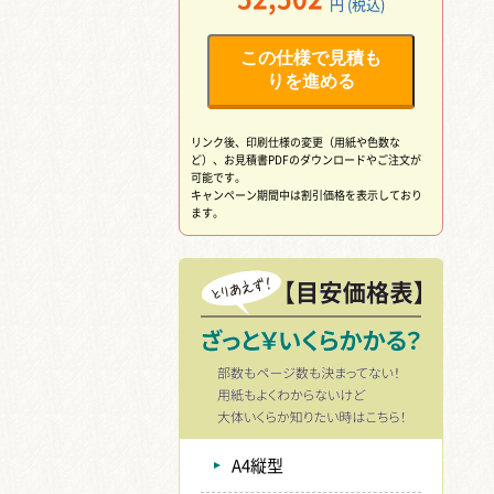
円 (税込)
この仕様で見積も
りを進める
リンク後、印刷仕様の変更（用紙や色数な
ど）、
お見積書PDFのダウンロードやご注文が
可能です。
キャンペーン期間中は割引価格を表示しており
ます。
A4縦型