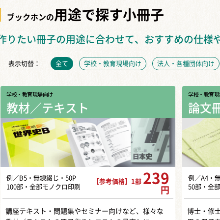
用途で探す小冊子
ブックホンの
作りたい冊子の用途に合わせて、おすすめの仕様
表示切替：
全て
学校・教育現場向け
法人・各種団体向け
学校・教育現場向け
学校・教育現
教材／テキスト
論文
239
例／B5・無線綴じ・50P
例／A4・
【参考価格】1部
100部・全部モノクロ印刷
50部・全
円
講座テキスト・問題集やセミナー向けなど、様々な
博士・修