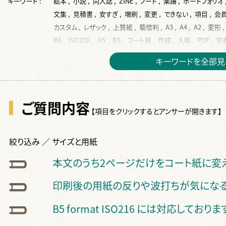
キーワード :
絵本 ,
小説 ,
同人誌 ,
ZINE ,
ノート ,
楽譜 ,
ポートフォリオ 
文集 ,
見積書 ,
安すぎ ,
増刷 ,
変更 ,
できない ,
項目 ,
会員
カスタム ,
レザック ,
上質紙 ,
菊倍判 ,
A3 ,
A4 ,
A2 ,
変形 ,
B6 ,
ISO216 ,
JIS ,
B5 ,
コート紙 ,
作成 ,
入稿 ,
PDF ,
背表
フォント ,
サイズ ,
再入稿 ,
単ページ ,
データ ,
表紙 ,
挿絵 
キーワードを全部見
塗り足し ,
ベタ ,
写真 ,
ページ ,
テンプレート ,
本文 ,
dpi ,
デザイン ,
ppi ,
換算 ,
トンボ ,
余白 ,
差し替え ,
RGB ,
文字
手書き ,
スキャン ,
2段組 ,
画像 ,
絵 ,
Illustrater ,
ai ,
綴じ
ご質問内容
ノンブル ,
仕上り ,
ソフト ,
奥付 ,
タイトル ,
白紙 ,
カラー ,
【項目をクリックするとアンサーが開きます】
オフセット ,
金 ,
特色 ,
2色 ,
色校正 ,
白 ,
銀 ,
反り ,
波打ち
ノド ,
ページ数 ,
フランス装 ,
左綴じ ,
まとめて ,
くるみ製本 
絞り込み ／ サイズと用紙
片袖折り ,
小口折り ,
箔押し ,
見返し ,
Z折り ,
蛇腹折り ,
後払い ,
費用 ,
納品 ,
出荷 ,
コース ,
停止中 ,
伝票 ,
送り主
本文のうち2ページだけをコート紙に変
ダウンロード ,
国会図書館 ,
ケース入り ,
個別包装 ,
CD ,
書
印刷後の用紙の反りや波打ちが気になる
B5 format ISO216 には対応しており