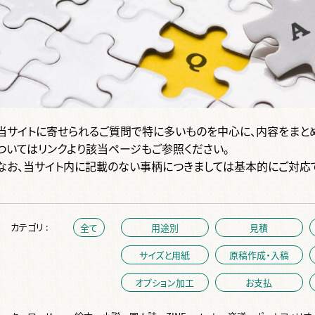
当サイトに寄せられるご質問で特に多いものを中心に、内容をまと
ついてはリンクより該当ページもご参照ください。
なお、当サイト内に記載のない事柄につきましては基本的にご対応
カテゴリ :
全て
用途別
見積
サイズと用紙
原稿作成・入稿
オプション加工
お支払