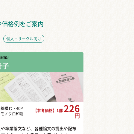
や価格例をご案内
個人・サークル向け
場向け
冊子
226
無線綴じ・40P
【参考価格】1部
部モノクロ印刷
円
士や卒業論文など、各種論文の提出や配布