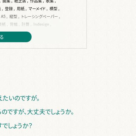
,
画集 ,
紙芝居 ,
作品集 ,
歌集 ,
 ,
登録 ,
用紙 ,
マーメイド ,
横型 ,
A5 ,
縦型 ,
トレーシングペーパー ,
紙 ,
背幅 ,
計算 ,
Indesign ,
,
word ,
編集 ,
校正 ,
見開き ,
る
jpg ,
変換 ,
紙原稿 ,
裏表紙 ,
 ,
完全原稿 ,
修正 ,
間違い ,
代 ,
複数 ,
CLIP STUDIO PAINT ,
オリジナル ,
色 ,
オンデマンド ,
 ,
無線綴じ ,
中綴じ ,
ハードカバー ,
,
手製本 ,
PP ,
カバー ,
帯 ,
スリップ ,
領収書 ,
納品書 ,
Paid ,
 ,
クーポン ,
ISBN ,
JAN ,
代行 ,
えたいのですが。
籍 ,
販売 ,
のですが、大丈夫でしょうか。
ますでしょうか？