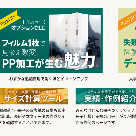
わずかな追加費用で驚くほどイメージアップ！
大
無線綴じ小冊子の背表紙の背幅も即座
みんなはどんな冊子つくってる？
に計算、表紙や本文データの作成サイ
冊子仕様と実際の出来上がりが閲
ズを確認することができます。
きる作例のページです.