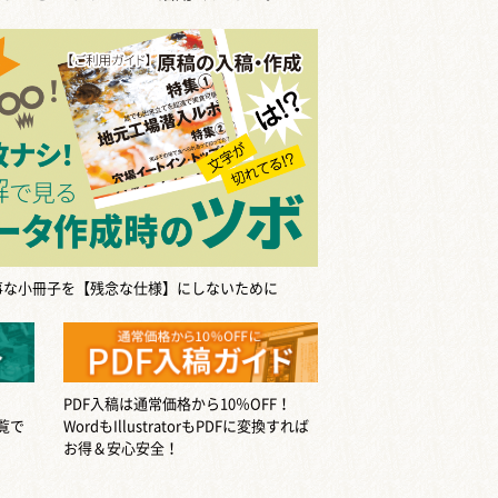
事な小冊子を【残念な仕様】にしないために
PDF入稿は通常価格から10％OFF！
覧で
WordもIllustratorもPDFに変換すれば
お得＆安心安全！