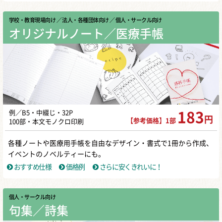
学校・教育現場向け
／ 法人・各種団体向け
／ 個人・サークル向け
オリジナルノート／医療手帳
例／B5・中綴じ・32P
183
円
【参考価格】1部
100部・本文モノクロ印刷
各種ノートや医療用手帳を自由なデザイン・書式で1冊から作成、
イベントのノベルティーにも。
おすすめ仕様
価格例
さらに安くきれいに！
個人・サークル向け
句集／詩集