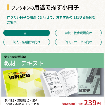
用途で探す小冊子
ブックホンの
作りたい冊子の用途に合わせて、おすすめの仕様や価格例を
ご案内
全て
学校・教育現場向け
法人・各種団体向け
個人・サークル向け
学校・教育現場向け
教材／テキスト
例／B5・無線綴じ・50P
239
円
【参考価格】1部
100部・全部モノクロ印刷