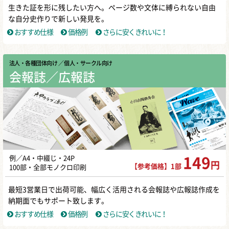
生きた証を形に残したい方へ。ページ数や文体に縛られない自由
な自分史作りで新しい発見を。
おすすめ仕様
価格例
さらに安くきれいに！
法人・各種団体向け
／ 個人・サークル向け
会報誌／広報誌
例／A4・中綴じ・24P
149
円
【参考価格】1部
100部・全部モノクロ印刷
最短3営業日で出荷可能、幅広く活用される会報誌や広報誌作成を
納期面でもサポート致します。
おすすめ仕様
価格例
さらに安くきれいに！