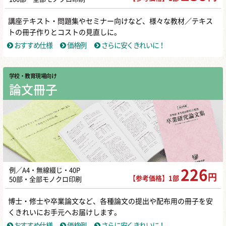
講座テキスト・問題集やセミナー向けなど、様々な教材／テキス
トの冊子作りとコストの見直しに。
おすすめ仕様
価格例
さらに安くきれいに！
学校・教育現場向け
論文冊子
例／A4・無線綴じ・40P
226
円
【参考価格】1部
50部・全部モノクロ印刷
博士・修士や卒業論文など、各種論文の提出や配布用の冊子を安
くきれいにお手元へお届けします。
おすすめ仕様
価格例
さらに安くきれいに！