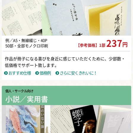
例／A5・無線綴じ・40P
237
円
【参考価格】1部
50部・全部モノクロ印刷
作品が冊子になる喜びを身近に感じていただくために、少部数・
低価格でサポート致します。
おすすめ仕様
価格例
さらに安くきれいに！
個人・サークル向け
小説／実用書