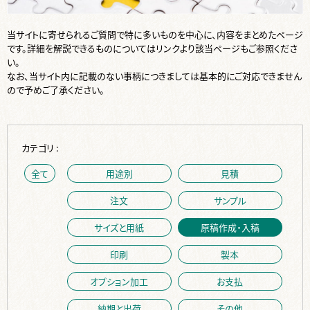
当サイトに寄せられるご質問で特に多いものを中心に、内容をまとめたページ
です。詳細を解説できるものについてはリンクより該当ページもご参照くださ
い。
なお、当サイト内に記載のない事柄につきましては基本的にご対応できません
ので予めご了承ください。
カテゴリ :
全て
用途別
見積
注文
サンプル
サイズと用紙
原稿作成・入稿
印刷
製本
オプション加工
お支払
納期と出荷
その他