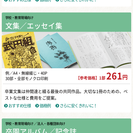
学校・教育現場向け
文集／エッセイ集
例／A4・無線綴じ・40P
261
円
【参考価格】1部
30部・全部モノクロ印刷
卒業文集は仲間達と綴る最後の共同作品。大切な1冊のための、ベ
ストな仕様と費用をご提案。
おすすめ仕様
価格例
さらに安くきれいに！
学校・教育現場向け
／ 法人・各種団体向け
卒園アルバム／記念誌