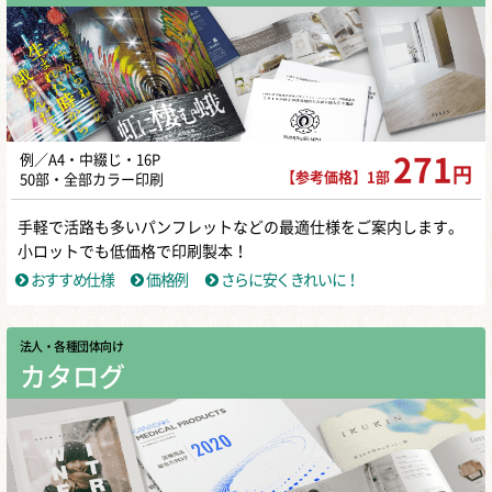
例／A4・中綴じ・16P
271
円
【参考価格】1部
50部・全部カラー印刷
手軽で活路も多いパンフレットなどの最適仕様をご案内します。
小ロットでも低価格で印刷製本！
おすすめ仕様
価格例
さらに安くきれいに！
法人・各種団体向け
カタログ