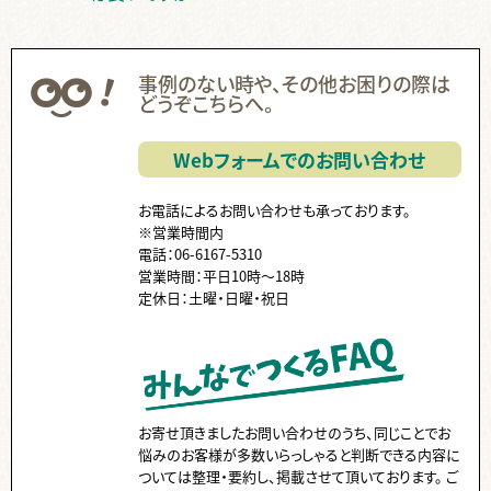
無線綴じ ,
中綴じ ,
ハードカバー ,
ノド ,
ページ数 ,
フランス装 ,
左綴じ ,
まとめて ,
くるみ製本 ,
手製本 ,
PP ,
カバー ,
帯 ,
事例のない時や、その他お困りの際は
片袖折り ,
小口折り ,
箔押し ,
見返し ,
Z折り ,
蛇腹折り ,
どうぞこちらへ。
スリップ ,
領収書 ,
納品書 ,
Paid ,
後払い ,
費用 ,
納品 ,
出荷 ,
コース ,
停止中 ,
伝票 ,
送り主 ,
クーポン ,
ISBN ,
JAN ,
Webフォームでのお問い合わせ
代行 ,
ダウンロード ,
国会図書館 ,
ケース入り ,
個別包装 ,
CD ,
書籍 ,
販売 ,
お電話によるお問い合わせも承っております。
※営業時間内
電話：06-6167-5310
営業時間：平日10時～18時
定休日：土曜・日曜・祝日
お寄せ頂きましたお問い合わせのうち、同じことでお
悩みのお客様が多数いらっしゃると判断できる内容に
ついては整理・要約し、掲載させて頂いております。 ご