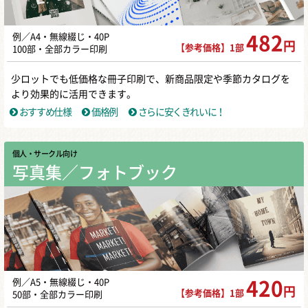
例／A4・無線綴じ・40P
482
円
【参考価格】1部
100部・全部カラー印刷
少ロットでも低価格な冊子印刷で、新商品限定や季節カタログを
より効果的に活用できます。
おすすめ仕様
価格例
さらに安くきれいに！
個人・サークル向け
写真集／フォトブック
例／A5・無線綴じ・40P
420
円
【参考価格】1部
50部・全部カラー印刷