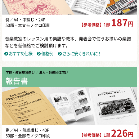
例／A4・中綴じ・24P
187
円
【参考価格】1部
50部・本文モノクロ印刷
音楽教室のレッスン用の楽譜や教本、発表会で使うお揃いの楽譜
などを低価格でご検討頂けます。
おすすめ仕様
価格例
さらに安くきれいに！
学校・教育現場向け
／ 法人・各種団体向け
報告書
例／A4・無線綴じ・40P
226
円
【参考価格】1部
50部・全部モノクロ印刷