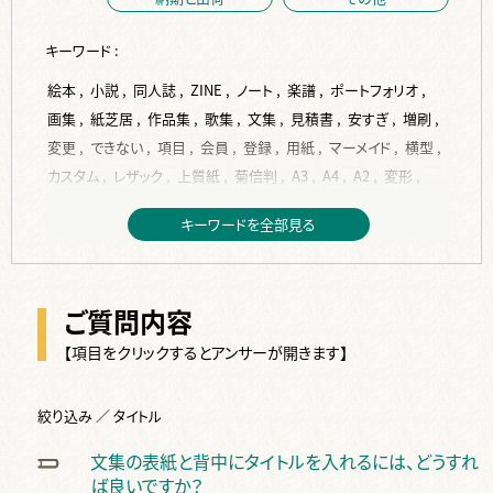
キーワード :
絵本 ,
小説 ,
同人誌 ,
ZINE ,
ノート ,
楽譜 ,
ポートフォリオ ,
画集 ,
紙芝居 ,
作品集 ,
歌集 ,
文集 ,
見積書 ,
安すぎ ,
増刷 ,
変更 ,
できない ,
項目 ,
会員 ,
登録 ,
用紙 ,
マーメイド ,
横型 ,
カスタム ,
レザック ,
上質紙 ,
菊倍判 ,
A3 ,
A4 ,
A2 ,
変形 ,
A5 ,
縦型 ,
トレーシングペーパー ,
B6 ,
ISO216 ,
JIS ,
B5 ,
キーワードを全部見る
コート紙 ,
作成 ,
入稿 ,
PDF ,
背表紙 ,
背幅 ,
計算 ,
Indesign ,
フォント ,
サイズ ,
再入稿 ,
単ページ ,
データ ,
表紙 ,
挿絵 ,
word ,
編集 ,
校正 ,
見開き ,
塗り足し ,
ベタ ,
ご質問内容
写真 ,
ページ ,
テンプレート ,
本文 ,
dpi ,
jpg ,
変換 ,
紙原稿 ,
裏表紙 ,
デザイン ,
ppi ,
換算 ,
トンボ ,
余白 ,
差し替え ,
【項目をクリックするとアンサーが開きます】
RGB ,
文字 ,
完全原稿 ,
修正 ,
間違い ,
手書き ,
スキャン ,
2段組 ,
画像 ,
絵 ,
Illustrater ,
ai ,
綴じ代 ,
複数 ,
絞り込み ／ タイトル
CLIP STUDIO PAINT ,
ノンブル ,
仕上り ,
ソフト ,
奥付 ,
文集の表紙と背中にタイトルを入れるには、どうすれ
タイトル ,
白紙 ,
カラー ,
オリジナル ,
色 ,
オンデマンド ,
ば良いですか？
オフセット ,
金 ,
特色 ,
2色 ,
色校正 ,
白 ,
銀 ,
反り ,
波打ち ,