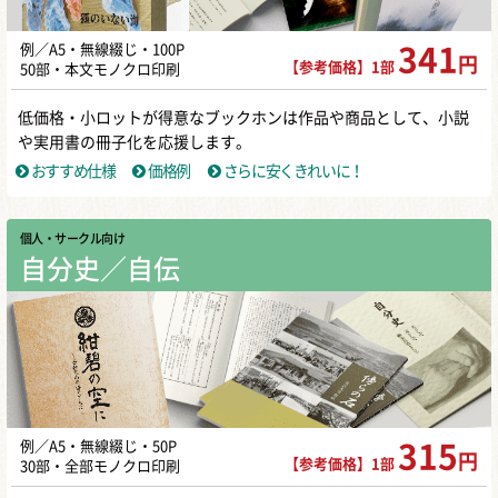
例／A5・無線綴じ・100P
341
円
【参考価格】1部
50部・本文モノクロ印刷
低価格・小ロットが得意なブックホンは作品や商品として、小説
や実用書の冊子化を応援します。
おすすめ仕様
価格例
さらに安くきれいに！
個人・サークル向け
自分史／自伝
例／A5・無線綴じ・50P
315
円
【参考価格】1部
30部・全部モノクロ印刷