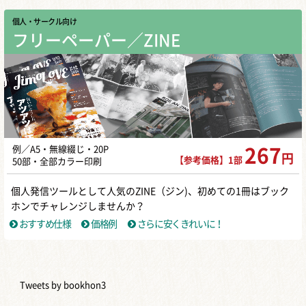
個人・サークル向け
フリーペーパー／ZINE
例／A5・無線綴じ・20P
267
円
【参考価格】1部
50部・全部カラー印刷
個人発信ツールとして人気のZINE（ジン)、初めての1冊はブック
ホンでチャレンジしませんか？
おすすめ仕様
価格例
さらに安くきれいに！
Tweets by bookhon3