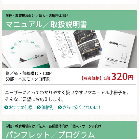
学校・教育現場向け
／ 法人・各種団体向け
マニュアル／取扱説明書
例／A5・無線綴じ・100P
320
円
【参考価格】1部
50部・本文モノクロ印刷
ユーザーにとってわかりやすく扱いやすいマニュアル小冊子を、
そんなご要望にお応えします。
おすすめ仕様
価格例
さらに安くきれいに！
学校・教育現場向け
／ 法人・各種団体向け
／ 個人・サークル向け
パンフレット／プログラム