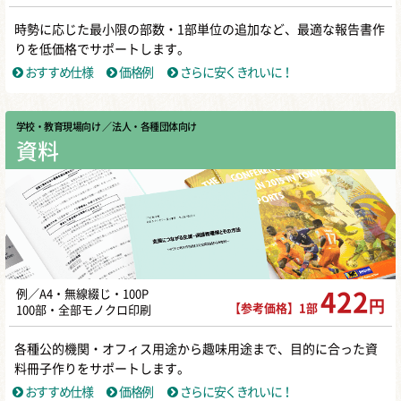
時勢に応じた最小限の部数・1部単位の追加など、最適な報告書作
りを低価格でサポートします。
おすすめ仕様
価格例
さらに安くきれいに！
学校・教育現場向け
／ 法人・各種団体向け
資料
例／A4・無線綴じ・100P
422
円
【参考価格】1部
100部・全部モノクロ印刷
各種公的機関・オフィス用途から趣味用途まで、目的に合った資
料冊子作りをサポートします。
おすすめ仕様
価格例
さらに安くきれいに！