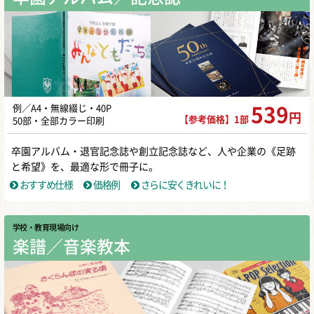
例／A4・無線綴じ・40P
539
円
【参考価格】1部
50部・全部カラー印刷
卒園アルバム・退官記念誌や創立記念誌など、人や企業の《足跡
と希望》を、最適な形で冊子に。
おすすめ仕様
価格例
さらに安くきれいに！
学校・教育現場向け
楽譜／音楽教本