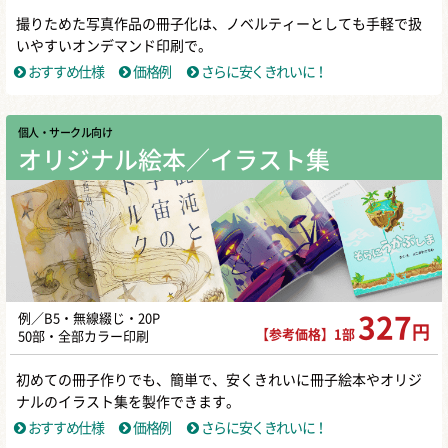
撮りためた写真作品の冊子化は、ノベルティーとしても手軽で扱
いやすいオンデマンド印刷で。
おすすめ仕様
価格例
さらに安くきれいに！
個人・サークル向け
オリジナル絵本／イラスト集
例／B5・無線綴じ・20P
327
円
【参考価格】1部
50部・全部カラー印刷
初めての冊子作りでも、簡単で、安くきれいに冊子絵本やオリジ
ナルのイラスト集を製作できます。
おすすめ仕様
価格例
さらに安くきれいに！