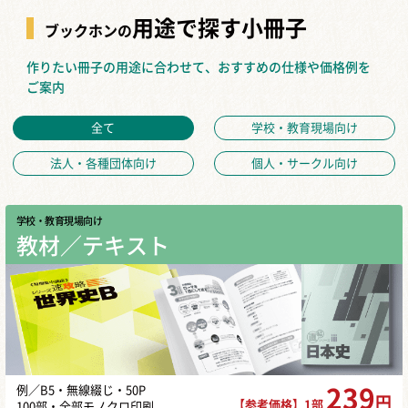
用途で探す小冊子
ブックホンの
作りたい冊子の用途に合わせて、おすすめの仕様や価格例を
ご案内
全て
学校・教育現場向け
法人・各種団体向け
個人・サークル向け
学校・教育現場向け
教材／テキスト
例／B5・無線綴じ・50P
239
円
【参考価格】1部
100部・全部モノクロ印刷