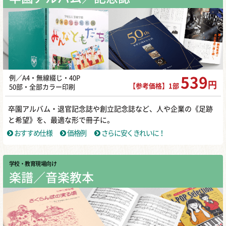
例／A4・無線綴じ・40P
539
円
【参考価格】1部
50部・全部カラー印刷
卒園アルバム・退官記念誌や創立記念誌など、人や企業の《足跡
と希望》を、最適な形で冊子に。
おすすめ仕様
価格例
さらに安くきれいに！
学校・教育現場向け
楽譜／音楽教本