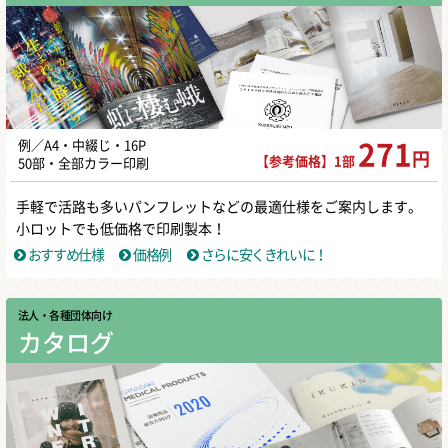
例／A4・中綴じ・16P
271
円
【参考価格】1部
50部・全部カラー印刷
手軽で活路も多いパンフレットなどの最適仕様をご案内します。
小ロットでも低価格で印刷製本！
おすすめ仕様
価格例
さらに安くきれいに！
法人・各種団体向け
カタログ