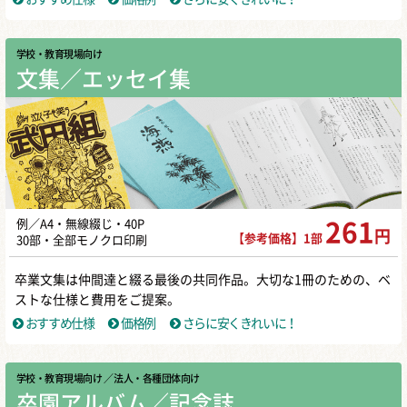
学校・教育現場向け
文集／エッセイ集
例／A4・無線綴じ・40P
261
円
【参考価格】1部
30部・全部モノクロ印刷
卒業文集は仲間達と綴る最後の共同作品。大切な1冊のための、ベ
ストな仕様と費用をご提案。
おすすめ仕様
価格例
さらに安くきれいに！
学校・教育現場向け
／ 法人・各種団体向け
卒園アルバム／記念誌