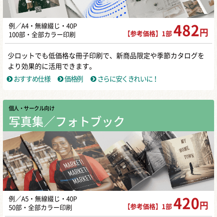
例／A4・無線綴じ・40P
482
円
【参考価格】1部
100部・全部カラー印刷
少ロットでも低価格な冊子印刷で、新商品限定や季節カタログを
より効果的に活用できます。
おすすめ仕様
価格例
さらに安くきれいに！
個人・サークル向け
写真集／フォトブック
例／A5・無線綴じ・40P
420
円
【参考価格】1部
50部・全部カラー印刷