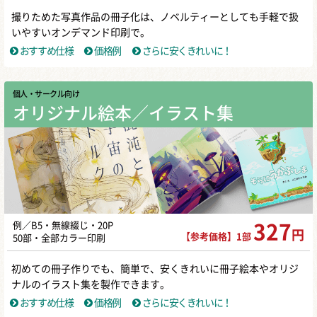
撮りためた写真作品の冊子化は、ノベルティーとしても手軽で扱
いやすいオンデマンド印刷で。
おすすめ仕様
価格例
さらに安くきれいに！
個人・サークル向け
オリジナル絵本／イラスト集
例／B5・無線綴じ・20P
327
円
【参考価格】1部
50部・全部カラー印刷
初めての冊子作りでも、簡単で、安くきれいに冊子絵本やオリジ
ナルのイラスト集を製作できます。
おすすめ仕様
価格例
さらに安くきれいに！