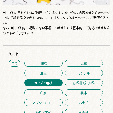
当サイトに寄せられるご質問で特に多いものを中心に、内容をまとめたページ
です。詳細を解説できるものについてはリンクより該当ページもご参照くださ
い。
なお、当サイト内に記載のない事柄につきましては基本的にご対応できません
ので予めご了承ください。
カテゴリ :
全て
用途別
見積
注文
サンプル
サイズと用紙
原稿作成・入稿
印刷
製本
オプション加工
お支払
納期と出荷
その他