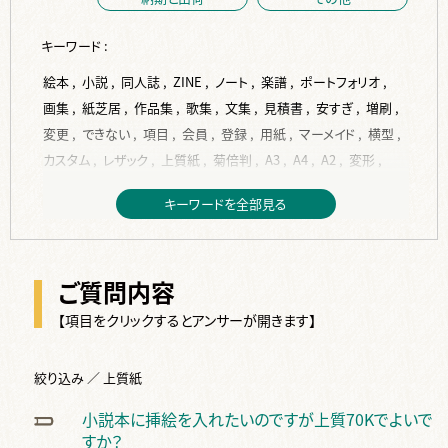
キーワード :
絵本 ,
小説 ,
同人誌 ,
ZINE ,
ノート ,
楽譜 ,
ポートフォリオ ,
画集 ,
紙芝居 ,
作品集 ,
歌集 ,
文集 ,
見積書 ,
安すぎ ,
増刷 ,
変更 ,
できない ,
項目 ,
会員 ,
登録 ,
用紙 ,
マーメイド ,
横型 ,
カスタム ,
レザック ,
上質紙 ,
菊倍判 ,
A3 ,
A4 ,
A2 ,
変形 ,
A5 ,
縦型 ,
トレーシングペーパー ,
B6 ,
ISO216 ,
JIS ,
B5 ,
キーワードを全部見る
コート紙 ,
作成 ,
入稿 ,
PDF ,
背表紙 ,
背幅 ,
計算 ,
Indesign ,
フォント ,
サイズ ,
再入稿 ,
単ページ ,
データ ,
表紙 ,
挿絵 ,
word ,
編集 ,
校正 ,
見開き ,
塗り足し ,
ベタ ,
ご質問内容
写真 ,
ページ ,
テンプレート ,
本文 ,
dpi ,
jpg ,
変換 ,
紙原稿 ,
裏表紙 ,
デザイン ,
ppi ,
換算 ,
トンボ ,
余白 ,
差し替え ,
【項目をクリックするとアンサーが開きます】
RGB ,
文字 ,
完全原稿 ,
修正 ,
間違い ,
手書き ,
スキャン ,
2段組 ,
画像 ,
絵 ,
Illustrater ,
ai ,
綴じ代 ,
複数 ,
絞り込み ／ 上質紙
CLIP STUDIO PAINT ,
ノンブル ,
仕上り ,
ソフト ,
奥付 ,
小説本に挿絵を入れたいのですが上質70Kでよいで
タイトル ,
白紙 ,
カラー ,
オリジナル ,
色 ,
オンデマンド ,
すか？
オフセット ,
金 ,
特色 ,
2色 ,
色校正 ,
白 ,
銀 ,
反り ,
波打ち ,