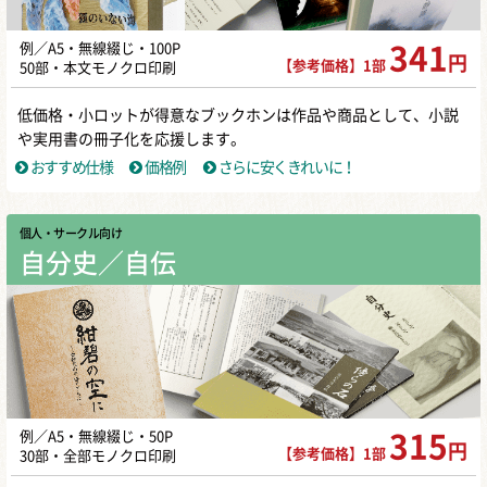
例／A5・無線綴じ・100P
341
円
【参考価格】1部
50部・本文モノクロ印刷
低価格・小ロットが得意なブックホンは作品や商品として、小説
や実用書の冊子化を応援します。
おすすめ仕様
価格例
さらに安くきれいに！
個人・サークル向け
自分史／自伝
例／A5・無線綴じ・50P
315
円
【参考価格】1部
30部・全部モノクロ印刷