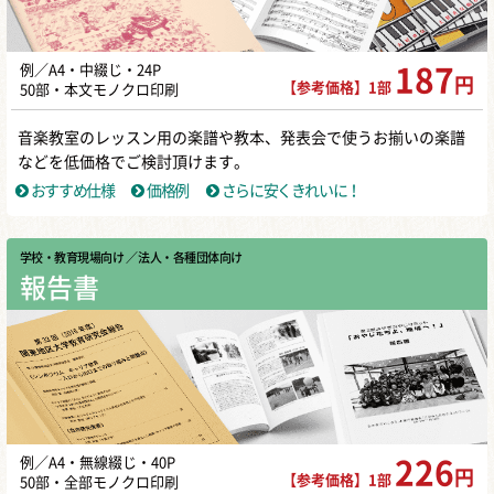
例／A4・中綴じ・24P
187
円
【参考価格】1部
50部・本文モノクロ印刷
音楽教室のレッスン用の楽譜や教本、発表会で使うお揃いの楽譜
などを低価格でご検討頂けます。
おすすめ仕様
価格例
さらに安くきれいに！
学校・教育現場向け
／ 法人・各種団体向け
報告書
例／A4・無線綴じ・40P
226
円
【参考価格】1部
50部・全部モノクロ印刷