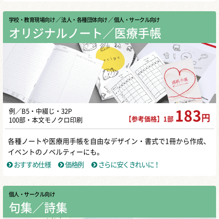
学校・教育現場向け
／ 法人・各種団体向け
／ 個人・サークル向け
オリジナルノート／医療手帳
例／B5・中綴じ・32P
183
円
【参考価格】1部
100部・本文モノクロ印刷
各種ノートや医療用手帳を自由なデザイン・書式で1冊から作成、
イベントのノベルティーにも。
おすすめ仕様
価格例
さらに安くきれいに！
個人・サークル向け
句集／詩集