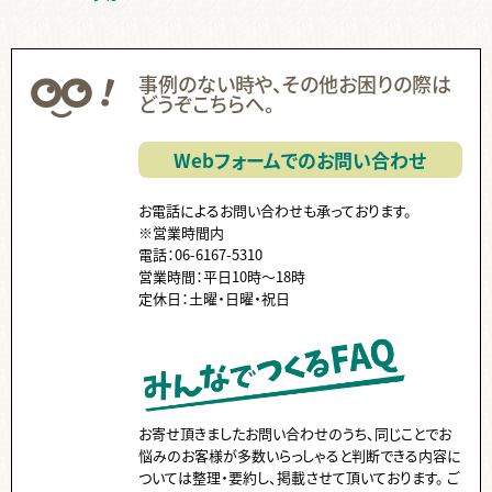
無線綴じ ,
中綴じ ,
ハードカバー ,
ノド ,
ページ数 ,
フランス装 ,
左綴じ ,
まとめて ,
くるみ製本 ,
手製本 ,
PP ,
カバー ,
帯 ,
事例のない時や、その他お困りの際は
片袖折り ,
小口折り ,
箔押し ,
見返し ,
Z折り ,
蛇腹折り ,
どうぞこちらへ。
スリップ ,
領収書 ,
納品書 ,
Paid ,
後払い ,
費用 ,
納品 ,
出荷 ,
コース ,
停止中 ,
伝票 ,
送り主 ,
クーポン ,
ISBN ,
JAN ,
Webフォームでのお問い合わせ
代行 ,
ダウンロード ,
国会図書館 ,
ケース入り ,
個別包装 ,
CD ,
書籍 ,
販売 ,
お電話によるお問い合わせも承っております。
※営業時間内
電話：06-6167-5310
営業時間：平日10時～18時
定休日：土曜・日曜・祝日
お寄せ頂きましたお問い合わせのうち、同じことでお
悩みのお客様が多数いらっしゃると判断できる内容に
ついては整理・要約し、掲載させて頂いております。 ご