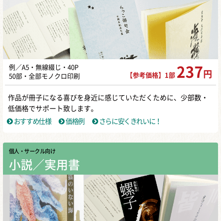
例／A5・無線綴じ・40P
237
円
【参考価格】1部
50部・全部モノクロ印刷
作品が冊子になる喜びを身近に感じていただくために、少部数・
低価格でサポート致します。
おすすめ仕様
価格例
さらに安くきれいに！
個人・サークル向け
小説／実用書