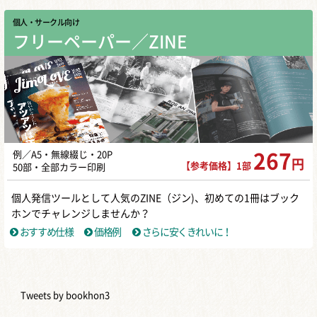
個人・サークル向け
フリーペーパー／ZINE
例／A5・無線綴じ・20P
267
円
【参考価格】1部
50部・全部カラー印刷
個人発信ツールとして人気のZINE（ジン)、初めての1冊はブック
ホンでチャレンジしませんか？
おすすめ仕様
価格例
さらに安くきれいに！
Tweets by bookhon3