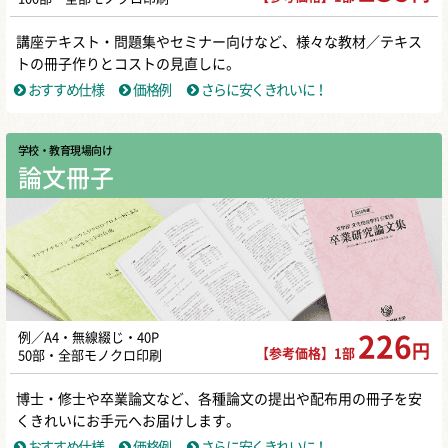
講座テキスト・問題集やセミナー向けなど、様々な教材／テキス
トの冊子作りとコストの見直しに。
おすすめ仕様
価格例
さらに安くきれいに！
学校・教育現場向け
論文冊子
例／A4・無線綴じ・40P
226
円
【参考価格】1部
50部・全部モノクロ印刷
博士・修士や卒業論文など、各種論文の提出や配布用の冊子を安
くきれいにお手元へお届けします。
おすすめ仕様
価格例
さらに安くきれいに！