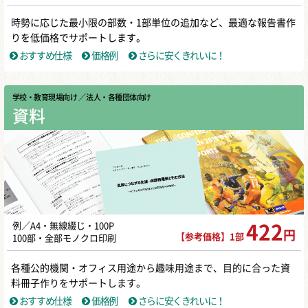
時勢に応じた最小限の部数・1部単位の追加など、最適な報告書作
りを低価格でサポートします。
おすすめ仕様
価格例
さらに安くきれいに！
学校・教育現場向け
／ 法人・各種団体向け
資料
例／A4・無線綴じ・100P
422
円
【参考価格】1部
100部・全部モノクロ印刷
各種公的機関・オフィス用途から趣味用途まで、目的に合った資
料冊子作りをサポートします。
おすすめ仕様
価格例
さらに安くきれいに！