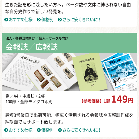
生きた証を形に残したい方へ。ページ数や文体に縛られない自由
な自分史作りで新しい発見を。
おすすめ仕様
価格例
さらに安くきれいに！
法人・各種団体向け
／ 個人・サークル向け
会報誌／広報誌
例／A4・中綴じ・24P
149
円
【参考価格】1部
100部・全部モノクロ印刷
最短3営業日で出荷可能、幅広く活用される会報誌や広報誌作成を
納期面でもサポート致します。
おすすめ仕様
価格例
さらに安くきれいに！