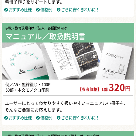
料冊子作りをサポートします。
おすすめ仕様
価格例
さらに安くきれいに！
学校・教育現場向け
／ 法人・各種団体向け
マニュアル／取扱説明書
例／A5・無線綴じ・100P
320
円
【参考価格】1部
50部・本文モノクロ印刷
ユーザーにとってわかりやすく扱いやすいマニュアル小冊子を、
そんなご要望にお応えします。
おすすめ仕様
価格例
さらに安くきれいに！