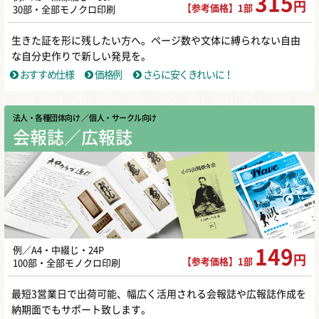
315
円
【参考価格】1部
30部・全部モノクロ印刷
生きた証を形に残したい方へ。ページ数や文体に縛られない自由
な自分史作りで新しい発見を。
おすすめ仕様
価格例
さらに安くきれいに！
法人・各種団体向け
／ 個人・サークル向け
会報誌／広報誌
例／A4・中綴じ・24P
149
円
【参考価格】1部
100部・全部モノクロ印刷
最短3営業日で出荷可能、幅広く活用される会報誌や広報誌作成を
納期面でもサポート致します。