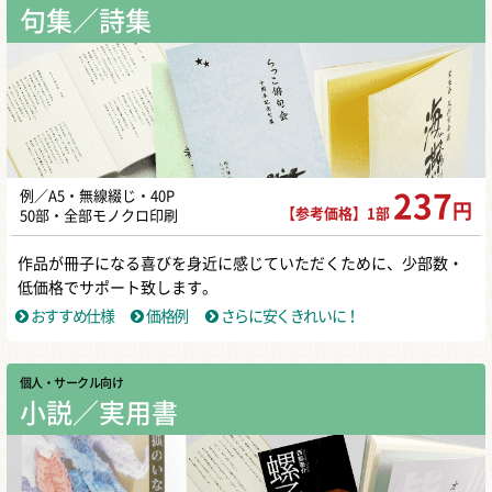
句集／詩集
例／A5・無線綴じ・40P
237
円
【参考価格】1部
50部・全部モノクロ印刷
作品が冊子になる喜びを身近に感じていただくために、少部数・
低価格でサポート致します。
おすすめ仕様
価格例
さらに安くきれいに！
個人・サークル向け
小説／実用書