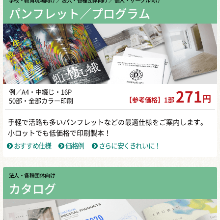
学校・教育現場向け
／ 法人・各種団体向け
／ 個人・サークル向け
パンフレット／プログラム
例／A4・中綴じ・16P
271
円
【参考価格】1部
50部・全部カラー印刷
手軽で活路も多いパンフレットなどの最適仕様をご案内します。
小ロットでも低価格で印刷製本！
おすすめ仕様
価格例
さらに安くきれいに！
法人・各種団体向け
カタログ