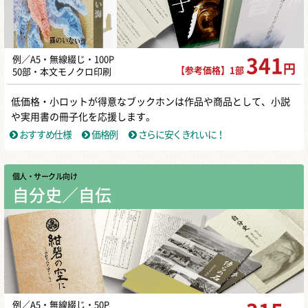
例／A5・無線綴じ・100P
341
円
【参考価格】1部
50部・本文モノクロ印刷
低価格・小ロットが得意なブックホンは作品や商品として、小説
や実用書の冊子化を応援します。
おすすめ仕様
価格例
さらに安くきれいに！
個人・サークル向け
自分史／自伝
例／A5・無線綴じ・50P