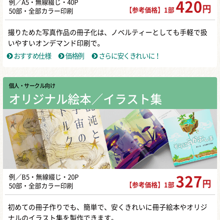
例／A5・無線綴じ・40P
420
円
【参考価格】1部
50部・全部カラー印刷
撮りためた写真作品の冊子化は、ノベルティーとしても手軽で扱
いやすいオンデマンド印刷で。
おすすめ仕様
価格例
さらに安くきれいに！
個人・サークル向け
オリジナル絵本／イラスト集
例／B5・無線綴じ・20P
327
円
【参考価格】1部
50部・全部カラー印刷
初めての冊子作りでも、簡単で、安くきれいに冊子絵本やオリジ
ナルのイラスト集を製作できます。