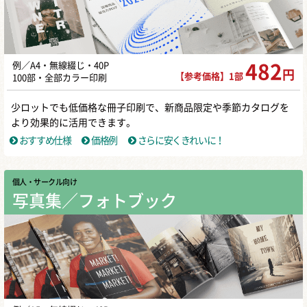
例／A4・無線綴じ・40P
482
円
【参考価格】1部
100部・全部カラー印刷
少ロットでも低価格な冊子印刷で、新商品限定や季節カタログを
より効果的に活用できます。
おすすめ仕様
価格例
さらに安くきれいに！
個人・サークル向け
写真集／フォトブック