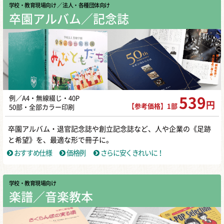
学校・教育現場向け
／ 法人・各種団体向け
卒園アルバム／記念誌
例／A4・無線綴じ・40P
539
円
【参考価格】1部
50部・全部カラー印刷
卒園アルバム・退官記念誌や創立記念誌など、人や企業の《足跡
と希望》を、最適な形で冊子に。
おすすめ仕様
価格例
さらに安くきれいに！
学校・教育現場向け
楽譜／音楽教本