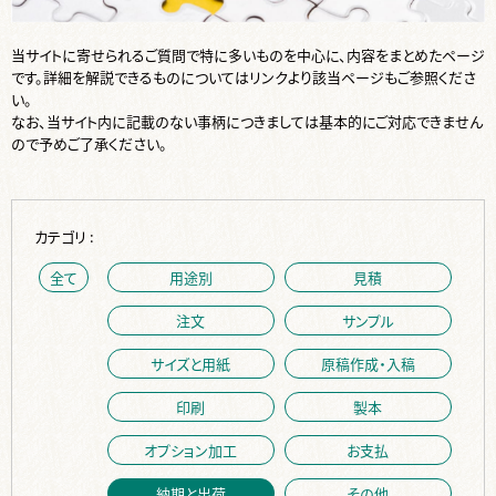
当サイトに寄せられるご質問で特に多いものを中心に、内容をまとめたページ
です。詳細を解説できるものについてはリンクより該当ページもご参照くださ
い。
なお、当サイト内に記載のない事柄につきましては基本的にご対応できません
ので予めご了承ください。
カテゴリ :
全て
用途別
見積
注文
サンプル
サイズと用紙
原稿作成・入稿
印刷
製本
オプション加工
お支払
納期と出荷
その他