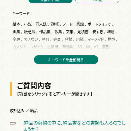
キーワード :
絵本 ,
小説 ,
同人誌 ,
ZINE ,
ノート ,
楽譜 ,
ポートフォリオ ,
画集 ,
紙芝居 ,
作品集 ,
歌集 ,
文集 ,
見積書 ,
安すぎ ,
増刷 ,
変更 ,
できない ,
項目 ,
会員 ,
登録 ,
用紙 ,
マーメイド ,
横型 ,
カスタム ,
レザック ,
上質紙 ,
菊倍判 ,
A3 ,
A4 ,
A2 ,
変形 ,
A5 ,
縦型 ,
トレーシングペーパー ,
B6 ,
ISO216 ,
JIS ,
B5 ,
キーワードを全部見る
コート紙 ,
作成 ,
入稿 ,
PDF ,
背表紙 ,
背幅 ,
計算 ,
Indesign ,
フォント ,
サイズ ,
再入稿 ,
単ページ ,
データ ,
表紙 ,
挿絵 ,
word ,
編集 ,
校正 ,
見開き ,
塗り足し ,
ベタ ,
ご質問内容
写真 ,
ページ ,
テンプレート ,
本文 ,
dpi ,
jpg ,
変換 ,
紙原稿 ,
裏表紙 ,
デザイン ,
ppi ,
換算 ,
トンボ ,
余白 ,
差し替え ,
【項目をクリックするとアンサーが開きます】
RGB ,
文字 ,
完全原稿 ,
修正 ,
間違い ,
手書き ,
スキャン ,
2段組 ,
画像 ,
絵 ,
Illustrater ,
ai ,
綴じ代 ,
複数 ,
絞り込み ／ 納品
CLIP STUDIO PAINT ,
ノンブル ,
仕上り ,
ソフト ,
奥付 ,
納品の荷物の中に、納品書などの書類も入るのでし
タイトル ,
白紙 ,
カラー ,
オリジナル ,
色 ,
オンデマンド ,
ょうか？
オフセット ,
金 ,
特色 ,
2色 ,
色校正 ,
白 ,
銀 ,
反り ,
波打ち ,