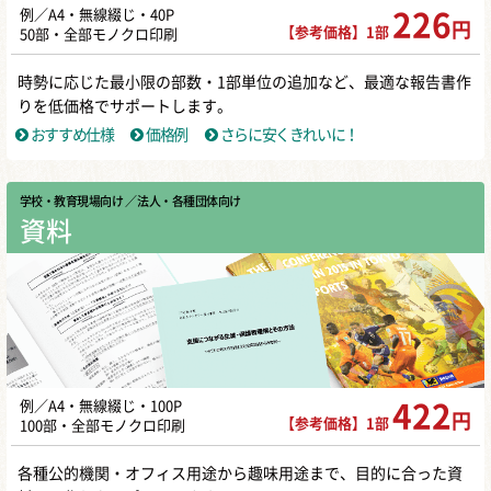
例／A4・無線綴じ・40P
226
円
【参考価格】1部
50部・全部モノクロ印刷
時勢に応じた最小限の部数・1部単位の追加など、最適な報告書作
りを低価格でサポートします。
おすすめ仕様
価格例
さらに安くきれいに！
学校・教育現場向け
／ 法人・各種団体向け
資料
例／A4・無線綴じ・100P
422
円
【参考価格】1部
100部・全部モノクロ印刷
各種公的機関・オフィス用途から趣味用途まで、目的に合った資