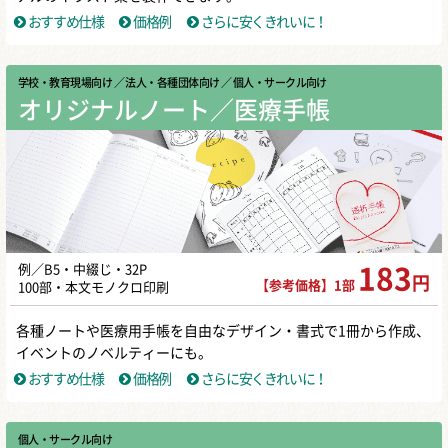
おすすめ仕様
価格例
さらに安くきれいに！
学校・教育現場向け
／ 法人・各種団体向け
／ 個人・サークル向け
オリジナルノート／医療手帳
例／B5・中綴じ・32P
183
円
【参考価格】1部
100部・本文モノクロ印刷
各種ノートや医療用手帳を自由なデザイン・書式で1冊から作成、
イベントのノベルティーにも。
おすすめ仕様
価格例
さらに安くきれいに！
個人・サークル向け