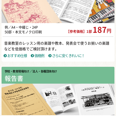
例／A4・中綴じ・24P
187
円
【参考価格】1部
50部・本文モノクロ印刷
音楽教室のレッスン用の楽譜や教本、発表会で使うお揃いの楽譜
などを低価格でご検討頂けます。
おすすめ仕様
価格例
さらに安くきれいに！
学校・教育現場向け
／ 法人・各種団体向け
報告書