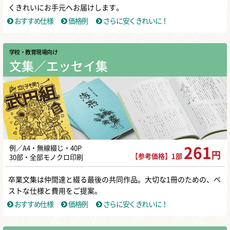
くきれいにお手元へお届けします。
おすすめ仕様
価格例
さらに安くきれいに！
学校・教育現場向け
文集／エッセイ集
例／A4・無線綴じ・40P
261
円
【参考価格】1部
30部・全部モノクロ印刷
卒業文集は仲間達と綴る最後の共同作品。大切な1冊のための、ベ
ストな仕様と費用をご提案。
おすすめ仕様
価格例
さらに安くきれいに！