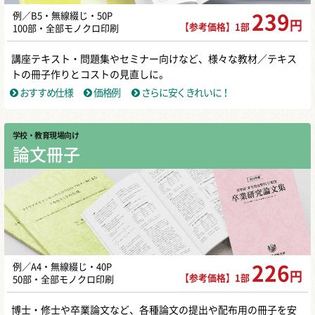
例／B5・無線綴じ・50P
239
円
【参考価格】1部
100部・全部モノクロ印刷
講座テキスト・問題集やセミナー向けなど、様々な教材／テキス
トの冊子作りとコストの見直しに。
おすすめ仕様
価格例
さらに安くきれいに！
学校・教育現場向け
論文冊子
例／A4・無線綴じ・40P
226
円
【参考価格】1部
50部・全部モノクロ印刷
博士・修士や卒業論文など、各種論文の提出や配布用の冊子を安