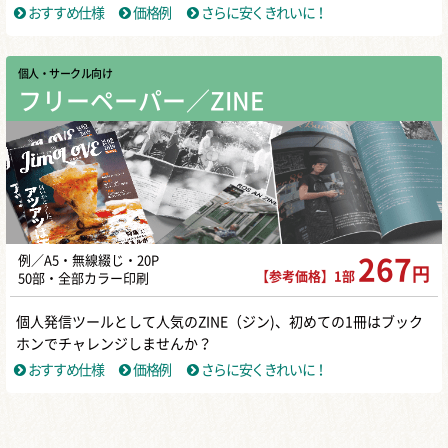
おすすめ仕様
価格例
さらに安くきれいに！
個人・サークル向け
フリーペーパー／ZINE
例／A5・無線綴じ・20P
267
円
【参考価格】1部
50部・全部カラー印刷
個人発信ツールとして人気のZINE（ジン)、初めての1冊はブック
ホンでチャレンジしませんか？
おすすめ仕様
価格例
さらに安くきれいに！