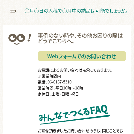
無線綴じ ,
中綴じ ,
ハードカバー ,
ノド ,
ページ数 ,
フランス装 ,
○月○日の入稿で○月中の納品は可能でしょうか。
左綴じ ,
まとめて ,
くるみ製本 ,
手製本 ,
PP ,
カバー ,
帯 ,
片袖折り ,
小口折り ,
箔押し ,
見返し ,
Z折り ,
蛇腹折り ,
スリップ ,
領収書 ,
納品書 ,
Paid ,
後払い ,
費用 ,
納品 ,
出荷 ,
事例のない時や、その他お困りの際は
コース ,
停止中 ,
伝票 ,
送り主 ,
クーポン ,
ISBN ,
JAN ,
どうぞこちらへ。
代行 ,
ダウンロード ,
国会図書館 ,
ケース入り ,
個別包装 ,
CD ,
書籍 ,
販売 ,
Webフォームでのお問い合わせ
お電話によるお問い合わせも承っております。
※営業時間内
電話：06-6167-5310
営業時間：平日10時～18時
定休日：土曜・日曜・祝日
お寄せ頂きましたお問い合わせのうち、同じことでお