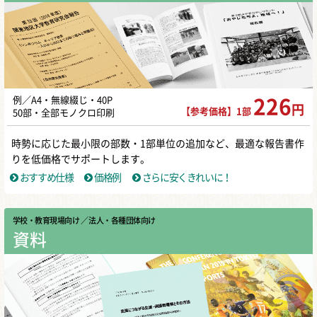
例／A4・無線綴じ・40P
226
円
【参考価格】1部
50部・全部モノクロ印刷
時勢に応じた最小限の部数・1部単位の追加など、最適な報告書作
りを低価格でサポートします。
おすすめ仕様
価格例
さらに安くきれいに！
学校・教育現場向け
／ 法人・各種団体向け
資料