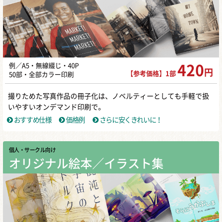
例／A5・無線綴じ・40P
420
円
【参考価格】1部
50部・全部カラー印刷
撮りためた写真作品の冊子化は、ノベルティーとしても手軽で扱
いやすいオンデマンド印刷で。
おすすめ仕様
価格例
さらに安くきれいに！
個人・サークル向け
オリジナル絵本／イラスト集