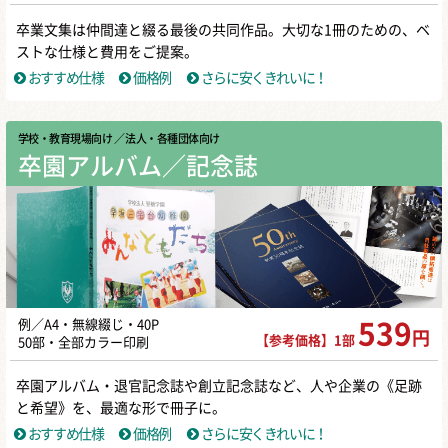
卒業文集は仲間達と綴る最後の共同作品。大切な1冊のための、ベ
ストな仕様と費用をご提案。
おすすめ仕様
価格例
さらに安くきれいに！
学校・教育現場向け
／ 法人・各種団体向け
卒園アルバム／記念誌
例／A4・無線綴じ・40P
539
円
【参考価格】1部
50部・全部カラー印刷
卒園アルバム・退官記念誌や創立記念誌など、人や企業の《足跡
と希望》を、最適な形で冊子に。
おすすめ仕様
価格例
さらに安くきれいに！