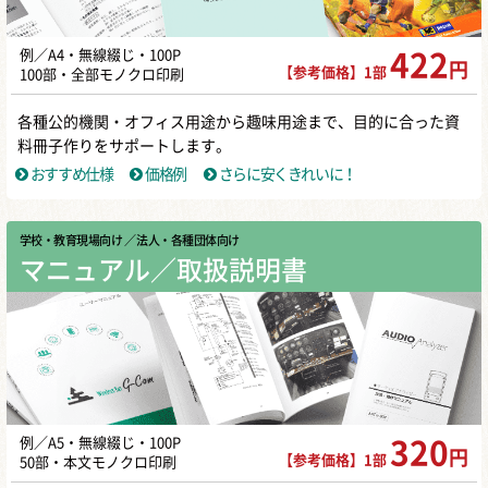
例／A4・無線綴じ・100P
422
円
【参考価格】1部
100部・全部モノクロ印刷
各種公的機関・オフィス用途から趣味用途まで、目的に合った資
料冊子作りをサポートします。
おすすめ仕様
価格例
さらに安くきれいに！
学校・教育現場向け
／ 法人・各種団体向け
マニュアル／取扱説明書
例／A5・無線綴じ・100P
320
円
【参考価格】1部
50部・本文モノクロ印刷