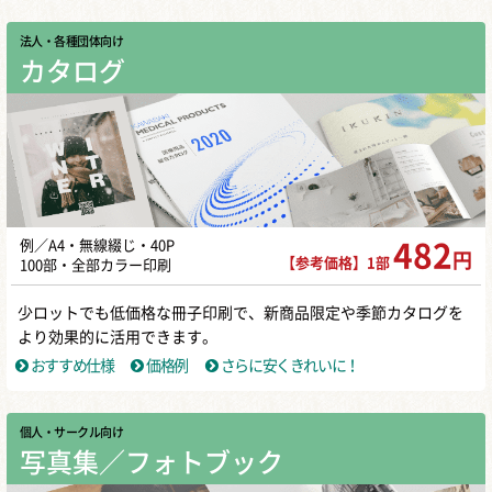
法人・各種団体向け
カタログ
例／A4・無線綴じ・40P
482
円
【参考価格】1部
100部・全部カラー印刷
少ロットでも低価格な冊子印刷で、新商品限定や季節カタログを
より効果的に活用できます。
おすすめ仕様
価格例
さらに安くきれいに！
個人・サークル向け
写真集／フォトブック