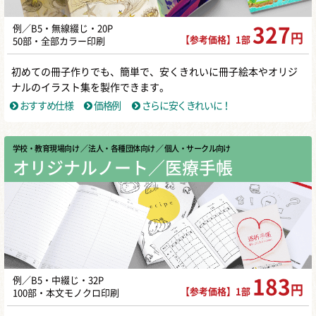
例／B5・無線綴じ・20P
327
円
【参考価格】1部
50部・全部カラー印刷
初めての冊子作りでも、簡単で、安くきれいに冊子絵本やオリジ
ナルのイラスト集を製作できます。
おすすめ仕様
価格例
さらに安くきれいに！
学校・教育現場向け
／ 法人・各種団体向け
／ 個人・サークル向け
オリジナルノート／医療手帳
例／B5・中綴じ・32P
183
円
【参考価格】1部
100部・本文モノクロ印刷