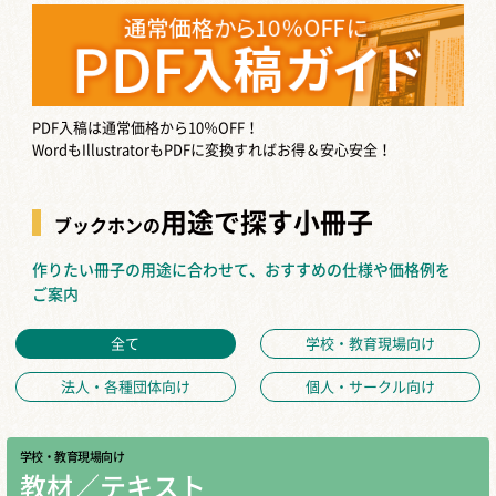
PDF入稿は通常価格から10％OFF！
WordもIllustratorもPDFに変換すればお得＆安心安全！
用途で探す小冊子
ブックホンの
作りたい冊子の用途に合わせて、おすすめの仕様や価格例を
ご案内
全て
学校・教育現場向け
法人・各種団体向け
個人・サークル向け
学校・教育現場向け
教材／テキスト