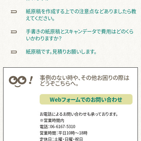
無線綴じ ,
中綴じ ,
ハードカバー ,
ノド ,
ページ数 ,
フランス装 ,
紙原稿を作成する上での注意点などありましたら教
左綴じ ,
まとめて ,
くるみ製本 ,
手製本 ,
PP ,
カバー ,
帯 ,
えてください。
片袖折り ,
小口折り ,
箔押し ,
見返し ,
Z折り ,
蛇腹折り ,
手書きの紙原稿とスキャンデータで費用はどのくら
スリップ ,
領収書 ,
納品書 ,
Paid ,
後払い ,
費用 ,
納品 ,
出荷 ,
いかわりますか？
コース ,
停止中 ,
伝票 ,
送り主 ,
クーポン ,
ISBN ,
JAN ,
代行 ,
ダウンロード ,
国会図書館 ,
ケース入り ,
個別包装 ,
紙原稿です。見積りお願いします。
CD ,
書籍 ,
販売 ,
事例のない時や、その他お困りの際は
どうぞこちらへ。
Webフォームでのお問い合わせ
お電話によるお問い合わせも承っております。
※営業時間内
電話：06-6167-5310
営業時間：平日10時～18時
定休日：土曜・日曜・祝日