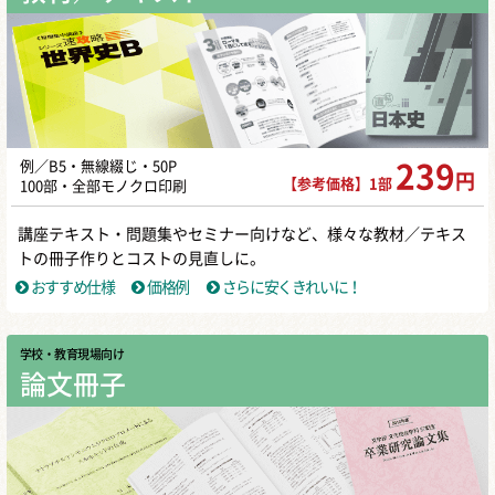
例／B5・無線綴じ・50P
239
円
【参考価格】1部
100部・全部モノクロ印刷
講座テキスト・問題集やセミナー向けなど、様々な教材／テキス
トの冊子作りとコストの見直しに。
おすすめ仕様
価格例
さらに安くきれいに！
学校・教育現場向け
論文冊子