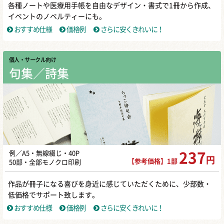
各種ノートや医療用手帳を自由なデザイン・書式で1冊から作成、
イベントのノベルティーにも。
おすすめ仕様
価格例
さらに安くきれいに！
個人・サークル向け
句集／詩集
例／A5・無線綴じ・40P
237
円
【参考価格】1部
50部・全部モノクロ印刷
作品が冊子になる喜びを身近に感じていただくために、少部数・
低価格でサポート致します。
おすすめ仕様
価格例
さらに安くきれいに！