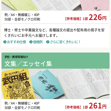
例／A4・無線綴じ・40P
226
円
【参考価格】1部
50部・全部モノクロ印刷
博士・修士や卒業論文など、各種論文の提出や配布用の冊子を安
くきれいにお手元へお届けします。
おすすめ仕様
価格例
さらに安くきれいに！
学校・教育現場向け
文集／エッセイ集
例／A4・無線綴じ・40P
261
円
【参考価格】1部
30部・全部モノクロ印刷