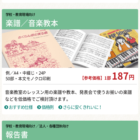
学校・教育現場向け
楽譜／音楽教本
例／A4・中綴じ・24P
187
円
【参考価格】1部
50部・本文モノクロ印刷
音楽教室のレッスン用の楽譜や教本、発表会で使うお揃いの楽譜
などを低価格でご検討頂けます。
おすすめ仕様
価格例
さらに安くきれいに！
学校・教育現場向け
／ 法人・各種団体向け
報告書