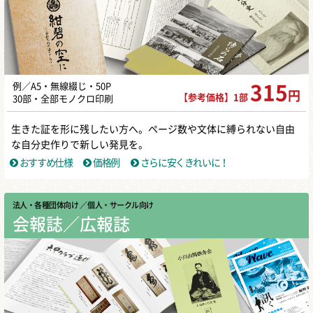
例／A5・無線綴じ・50P
315
円
【参考価格】1部
30部・全部モノクロ印刷
生きた証を形に残したい方へ。ページ数や文体に縛られない自由
な自分史作りで新しい発見を。
おすすめ仕様
価格例
さらに安くきれいに！
法人・各種団体向け
／ 個人・サークル向け
会報誌／広報誌