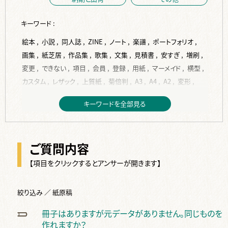
キーワード :
絵本 ,
小説 ,
同人誌 ,
ZINE ,
ノート ,
楽譜 ,
ポートフォリオ ,
画集 ,
紙芝居 ,
作品集 ,
歌集 ,
文集 ,
見積書 ,
安すぎ ,
増刷 ,
変更 ,
できない ,
項目 ,
会員 ,
登録 ,
用紙 ,
マーメイド ,
横型 ,
カスタム ,
レザック ,
上質紙 ,
菊倍判 ,
A3 ,
A4 ,
A2 ,
変形 ,
A5 ,
縦型 ,
トレーシングペーパー ,
B6 ,
ISO216 ,
JIS ,
B5 ,
キーワードを全部見る
コート紙 ,
作成 ,
入稿 ,
PDF ,
背表紙 ,
背幅 ,
計算 ,
Indesign ,
フォント ,
サイズ ,
再入稿 ,
単ページ ,
データ ,
表紙 ,
挿絵 ,
word ,
編集 ,
校正 ,
見開き ,
塗り足し ,
ベタ ,
ご質問内容
写真 ,
ページ ,
テンプレート ,
本文 ,
dpi ,
jpg ,
変換 ,
紙原稿 ,
裏表紙 ,
デザイン ,
ppi ,
換算 ,
トンボ ,
余白 ,
差し替え ,
【項目をクリックするとアンサーが開きます】
RGB ,
文字 ,
完全原稿 ,
修正 ,
間違い ,
手書き ,
スキャン ,
2段組 ,
画像 ,
絵 ,
Illustrater ,
ai ,
綴じ代 ,
複数 ,
絞り込み ／ 紙原稿
CLIP STUDIO PAINT ,
ノンブル ,
仕上り ,
ソフト ,
奥付 ,
冊子はありますが元データがありません。同じものを
タイトル ,
白紙 ,
カラー ,
オリジナル ,
色 ,
オンデマンド ,
作れますか？
オフセット ,
金 ,
特色 ,
2色 ,
色校正 ,
白 ,
銀 ,
反り ,
波打ち ,