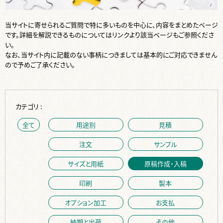
当サイトに寄せられるご質問で特に多いものを中心に、内容をまとめたページ
です。詳細を解説できるものについてはリンクより該当ページもご参照くださ
い。
なお、当サイト内に記載のない事柄につきましては基本的にご対応できません
ので予めご了承ください。
カテゴリ :
全て
用途別
見積
注文
サンプル
サイズと用紙
原稿作成・入稿
印刷
製本
オプション加工
お支払
納期と出荷
その他