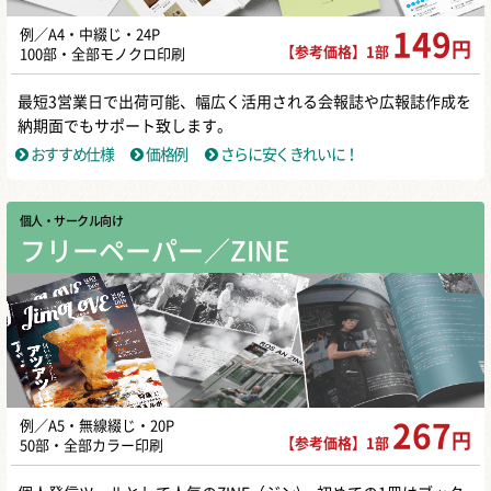
例／A4・中綴じ・24P
149
円
【参考価格】1部
100部・全部モノクロ印刷
最短3営業日で出荷可能、幅広く活用される会報誌や広報誌作成を
納期面でもサポート致します。
おすすめ仕様
価格例
さらに安くきれいに！
個人・サークル向け
フリーペーパー／ZINE
例／A5・無線綴じ・20P
267
円
【参考価格】1部
50部・全部カラー印刷