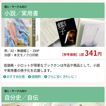
個人・サークル向け
小説／実用書
例／A5・無線綴じ・100P
341
円
【参考価格】1部
50部・本文モノクロ印刷
低価格・小ロットが得意なブックホンは作品や商品として、小説
や実用書の冊子化を応援します。
おすすめ仕様
価格例
さらに安くきれいに！
個人・サークル向け
自分史／自伝