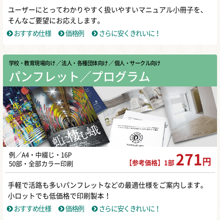
ユーザーにとってわかりやすく扱いやすいマニュアル小冊子を、
そんなご要望にお応えします。
おすすめ仕様
価格例
さらに安くきれいに！
学校・教育現場向け
／ 法人・各種団体向け
／ 個人・サークル向け
パンフレット／プログラム
例／A4・中綴じ・16P
271
円
【参考価格】1部
50部・全部カラー印刷
手軽で活路も多いパンフレットなどの最適仕様をご案内します。
小ロットでも低価格で印刷製本！
おすすめ仕様
価格例
さらに安くきれいに！