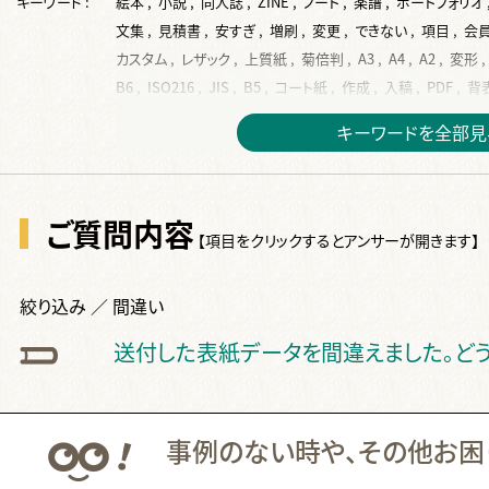
キーワード :
絵本 ,
小説 ,
同人誌 ,
ZINE ,
ノート ,
楽譜 ,
ポートフォリオ 
文集 ,
見積書 ,
安すぎ ,
増刷 ,
変更 ,
できない ,
項目 ,
会員
カスタム ,
レザック ,
上質紙 ,
菊倍判 ,
A3 ,
A4 ,
A2 ,
変形 ,
B6 ,
ISO216 ,
JIS ,
B5 ,
コート紙 ,
作成 ,
入稿 ,
PDF ,
背表
フォント ,
サイズ ,
再入稿 ,
単ページ ,
データ ,
表紙 ,
挿絵 
キーワードを全部見
塗り足し ,
ベタ ,
写真 ,
ページ ,
テンプレート ,
本文 ,
dpi ,
デザイン ,
ppi ,
換算 ,
トンボ ,
余白 ,
差し替え ,
RGB ,
文字
手書き ,
スキャン ,
2段組 ,
画像 ,
絵 ,
Illustrater ,
ai ,
綴じ
ご質問内容
ノンブル ,
仕上り ,
ソフト ,
奥付 ,
タイトル ,
白紙 ,
カラー ,
【項目をクリックするとアンサーが開きます】
オフセット ,
金 ,
特色 ,
2色 ,
色校正 ,
白 ,
銀 ,
反り ,
波打ち
ノド ,
ページ数 ,
フランス装 ,
左綴じ ,
まとめて ,
くるみ製本 
絞り込み ／ 間違い
片袖折り ,
小口折り ,
箔押し ,
見返し ,
Z折り ,
蛇腹折り ,
後払い ,
費用 ,
納品 ,
出荷 ,
コース ,
停止中 ,
伝票 ,
送り主
送付した表紙データを間違えました。ど
ダウンロード ,
国会図書館 ,
ケース入り ,
個別包装 ,
CD ,
書
事例のない時や、その他お困