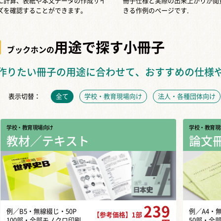
に計算、表紙や本文データの作成サイ
冊子仕様と実際の出来上がりが閲
ズを確認することができます。
きる作例のページです.
用途で探す小冊子
ブックホンの
作りたい冊子の用途に合わせて、おすすめの仕様
表示切替：
全て
学校・教育現場向け
法人・各種団体向け
学校・教育現場向け
学校・教育現
教材／テキスト
論文
239
例／B5・無線綴じ・50P
例／A4・
【参考価格】1部
100部・全部モノクロ印刷
50部・全