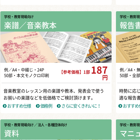
学校・教育現場向け
学校・教育現
楽譜／音楽教本
報告
187
例／A4・中綴じ・24P
例／A4・
【参考価格】1部
50部・本文モノクロ印刷
50部・全
円
音楽教室のレッスン用の楽譜や教本、発表会で使う
時勢に応
お揃いの楽譜などを低価格でご検討頂けます。
適な報告
おすすめ仕様
価格例
さらに安くきれいに！
おすすめ
学校・教育現場向け
／ 法人・各種団体向け
学校・教育現
資料
マニ