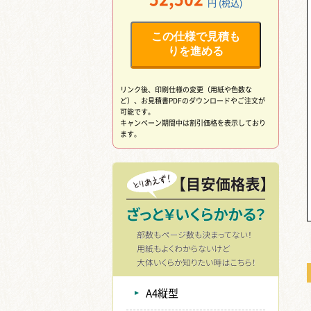
円 (税込)
この仕様で見積も
りを進める
リンク後、印刷仕様の変更（用紙や色数な
ど）、
お見積書PDFのダウンロードやご注文が
可能です。
キャンペーン期間中は割引価格を表示しており
ます。
A4縦型