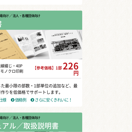
場向け
／ 法人・各種団体向け
書
226
無線綴じ・40P
【参考価格】1部
部モノクロ印刷
円
じた最小限の部数・1部単位の追加など、最
書作りを低価格でサポートします。
仕様
価格例
さらに安くきれいに！
場向け
／ 法人・各種団体向け
ュアル／取扱説明書