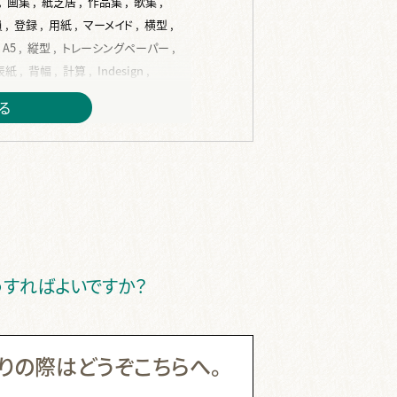
,
画集 ,
紙芝居 ,
作品集 ,
歌集 ,
 ,
登録 ,
用紙 ,
マーメイド ,
横型 ,
A5 ,
縦型 ,
トレーシングペーパー ,
紙 ,
背幅 ,
計算 ,
Indesign ,
,
word ,
編集 ,
校正 ,
見開き ,
る
jpg ,
変換 ,
紙原稿 ,
裏表紙 ,
 ,
完全原稿 ,
修正 ,
間違い ,
代 ,
複数 ,
CLIP STUDIO PAINT ,
オリジナル ,
色 ,
オンデマンド ,
 ,
無線綴じ ,
中綴じ ,
ハードカバー ,
,
手製本 ,
PP ,
カバー ,
帯 ,
スリップ ,
領収書 ,
納品書 ,
Paid ,
 ,
クーポン ,
ISBN ,
JAN ,
代行 ,
うすればよいですか？
籍 ,
販売 ,
りの際はどうぞこちらへ。