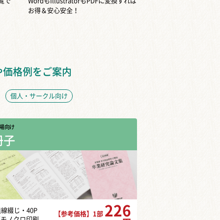
覧で
WordもIllustratorもPDFに変換すれば
お得＆安心安全！
や価格例をご案内
個人・サークル向け
場向け
冊子
226
無線綴じ・40P
【参考価格】1部
部モノクロ印刷