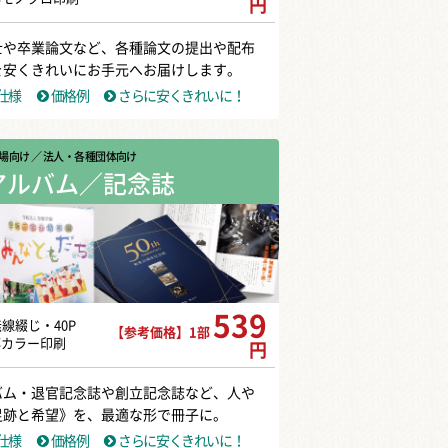
円
士や卒業論文など、各種論文の提出や配布
を安くきれいにお手元へお届けします。
仕様
価格例
さらに安くきれいに！
場向け
／ 法人・各種団体向け
アルバム／記念誌
539
無線綴じ・40P
【参考価格】1部
部カラー印刷
円
バム・退官記念誌や創立記念誌など、人や
足跡と希望》を、最適な形で冊子に。
仕様
価格例
さらに安くきれいに！