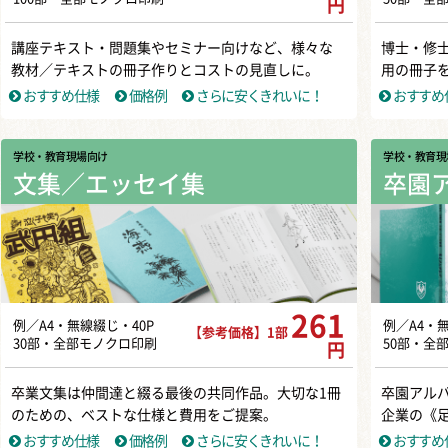
円
講座テキスト・問題集やセミナー向けなど、様々な
博士・修
教材／テキストの冊子作りとコストの見直しに。
用の冊子
おすすめ仕様
価格例
さらに安くきれいに！
おすすめ
学校・教育現場向け
学校・教育現
文集／エッセイ集
卒園
261
例／A4・無線綴じ・40P
例／A4・
【参考価格】1部
30部・全部モノクロ印刷
50部・全
円
卒業文集は仲間達と綴る最後の共同作品。大切な1冊
卒園アル
のための、ベストな仕様と費用をご提案。
企業の《
おすすめ仕様
価格例
さらに安くきれいに！
おすすめ