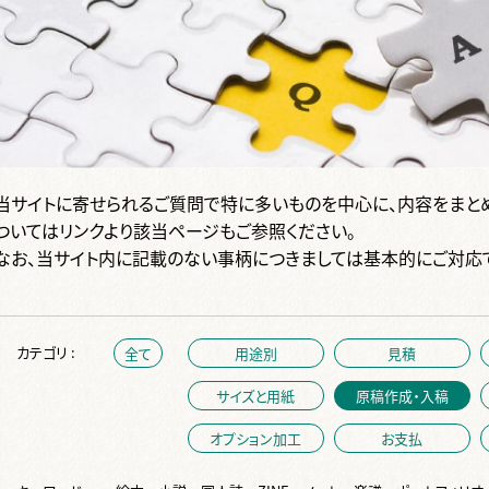
当サイトに寄せられるご質問で特に多いものを中心に、内容をまと
ついてはリンクより該当ページもご参照ください。
なお、当サイト内に記載のない事柄につきましては基本的にご対応
カテゴリ :
全て
用途別
見積
サイズと用紙
原稿作成・入稿
オプション加工
お支払